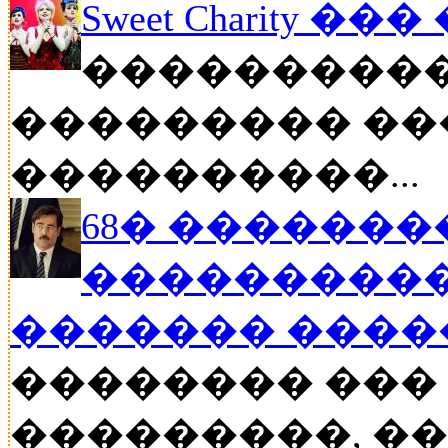
Sweet Charity ��
����������
��������� ��
����������...
68� �������
����������
������� ���
�������� ���
���������, ���