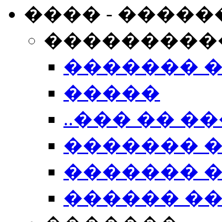
���� - �����
���������
������� 
�����
..��� �� ��
������� 
������� �
������ �