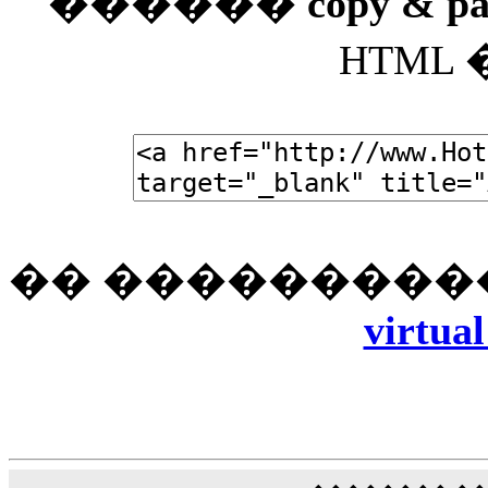
������
copy & pa
HTML
�� ����������
virtua