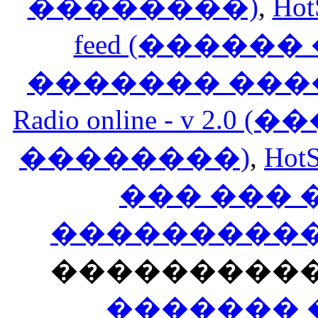
��������)
,
Hot
feed (�����
������� ���
Radio online - v 
��������)
,
HotS
��� ���
�����������
���������
������� 