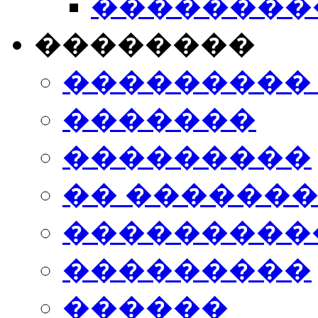
���������
��������
���������
�������
���������
�� ������
���������
���������
������