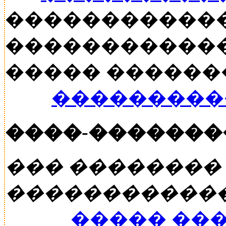
�����������
������������
����� ������� �
���������
����-�������
��� ��������
�����������
����� ��