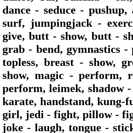
dance - seduce - pushup, a
surf, jumpingjack - exerc
give, butt - show, butt - s
grab - bend, gymnastics - 
topless, breast - show, g
show, magic - perform, r
perform, leimek, shadow - b
karate, handstand, kung-fu,
girl, jedi - fight, pillow - f
joke - laugh, tongue - stic