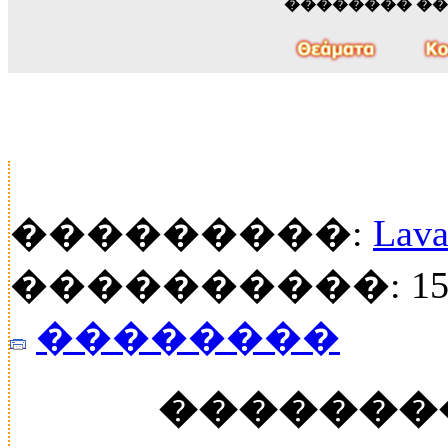
�������� �
���������:
Lava
����������: 155
��������
�������