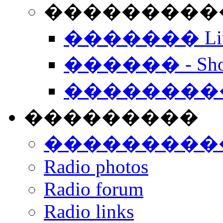
���������� -
������� Live
������ - Sho
��������
���������
���������
Radio photos
Radio forum
Radio links