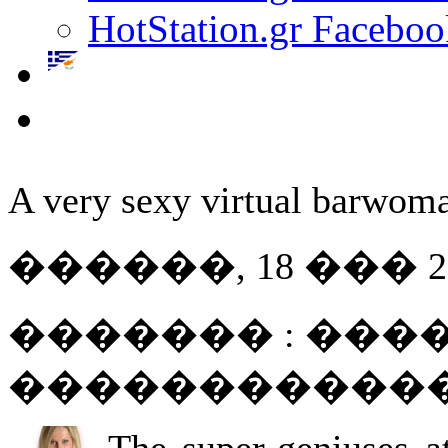
HotStation.gr Faceboo
A very sexy virtual barwom
������, 18 ��� 200
������� : ����
������������