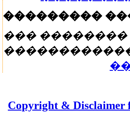
��������� �
��� ��������
�����������
��
Copyright & Disclaimer 