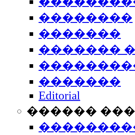
��������
��������
�������
������� 
��������
�������
Editorial
������ ��
��������