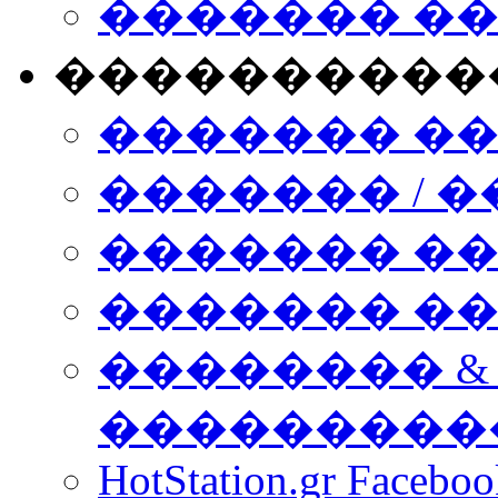
������� �
����������
������� �
������� / �
������� �
������� ��� n
�������� &
���������
HotStation.gr Facebo