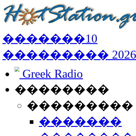
�������
10
���������
202
Greek Radio
��������
���������
�������