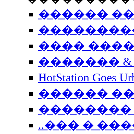
������ �
��������
���� ���
������� &
HotStation Goe
������ �
�������� 
..��� � �