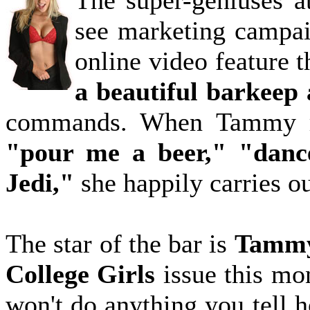
The super-geniuses 
see marketing campa
online video feature t
a beautiful barkeep 
commands. When Tammy r
"pour me a beer," "dance
Jedi,"
she happily carries ou
The star of the bar is
Tammy
College Girls
issue this mo
won't do anything you tell 