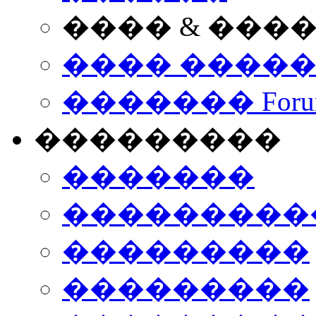
���� & ���
���� ����
������� Foru
���������
�������
����������
���������
���������