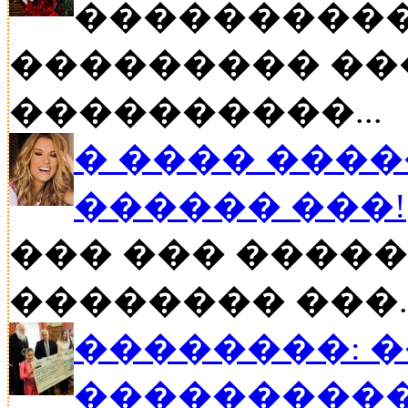
����������
��������� ��
����������...
� ���� ����
������ ���!
��� ��� �����
�������� ���..
��������: 
���������