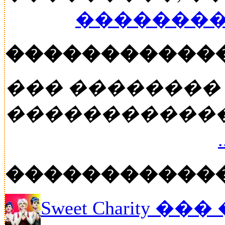
��������
�����������
��� ��������
�����������
�����������
Sweet Charity ��