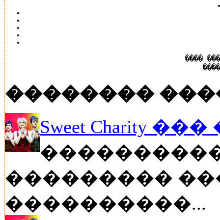
���� ��
���
�������� ���
Sweet Charity ��
����������
��������� ��
����������...