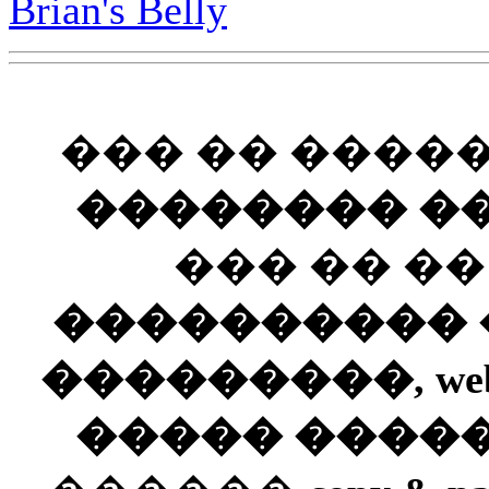
Brian's Belly
��� �� ����
�������� ��
��� �� �
���������� ��
���������, web
����� ����