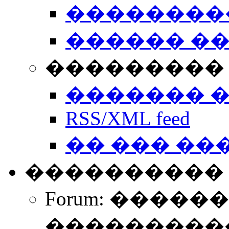
��������
������ �
��������� 
������� 
RSS/XML feed
�� ��� ��
����������
Forum: �����
����������