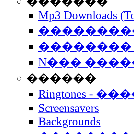
�������
Mp3 Downloads (To
�����������
�������� 
N��� �����
������
Ringtones - ��
Screensavers
Backgrounds