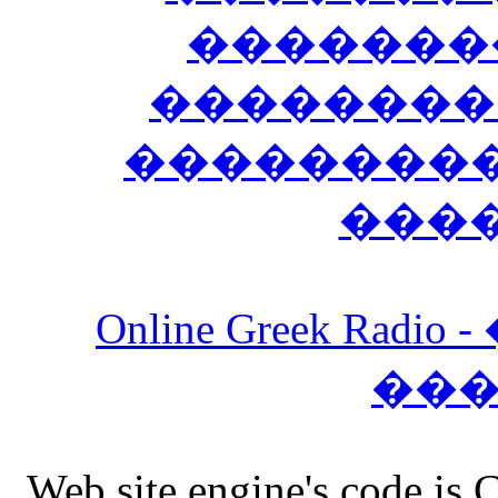
�������
��������
����������
���
Online Greek Ra
��
Web site engine's code is