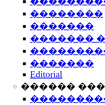
��������
��������
�������
������� 
��������
�������
Editorial
������ ��
��������