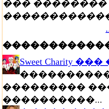
��� ��������
�����������
�����������
Sweet Charity ��
����������
��������� ��
����������...