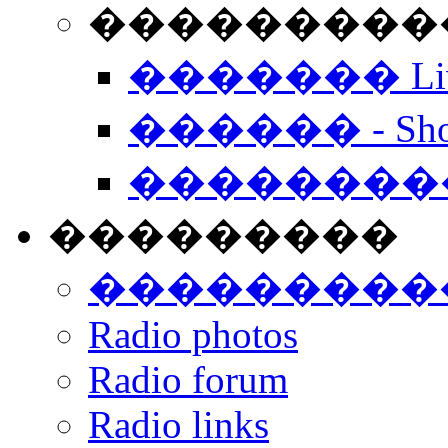
���������� -
������� Live
������ - Sho
��������
���������
���������
Radio photos
Radio forum
Radio links