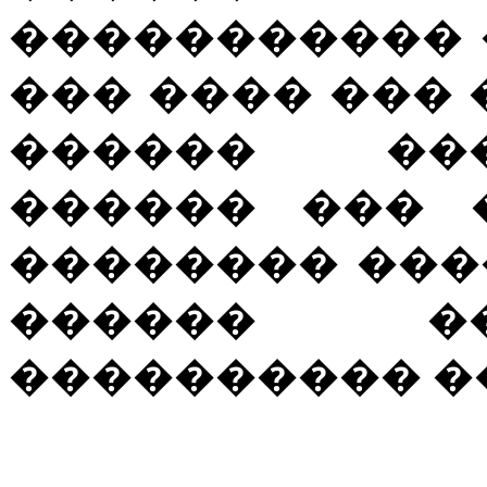
�����������
��� ���� ��� 
������ ��
������ ��� 
�������� ���
������ �
���������� ���