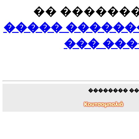
�� �������
����� ������
��� ���
�������� �