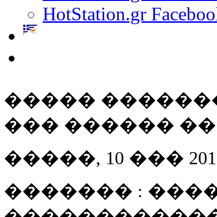
HotStation.gr Faceboo
����� ������
��� ������ ��
�����, 10 ��� 2012 
������� : ����
������������