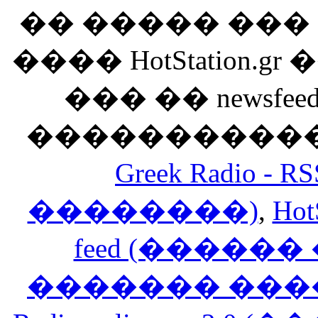
�� ����� ��
���� HotStation
��� �� newsfeed
������������
Greek Radio 
��������)
,
Hot
feed (�����
������� ���