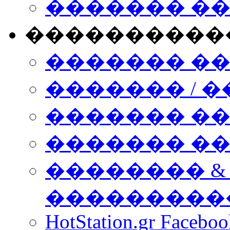
������� �
����������
������� �
������� / �
������� �
������� ��� n
�������� &
���������
HotStation.gr Facebo