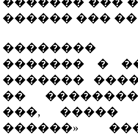
������� ��� 
������ ��� ��
�������� 
������� � �
������� ���
�� ��������
���, ����� 
������» �