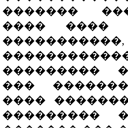
������� ��
���� ���� 
��������
��������
��������� �
��� �������
���� ������
��������� �