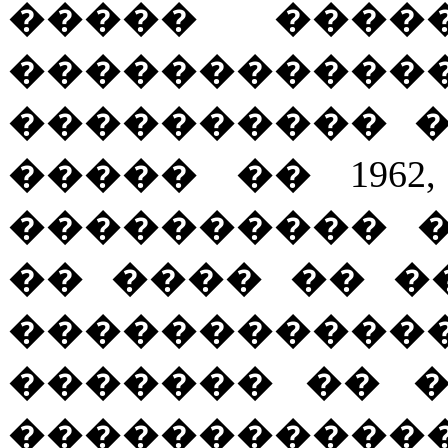
����� �����
�����������
���������� �
����� �� 196
���������� 
�� ���� �� �
���������
������� �� �
���������