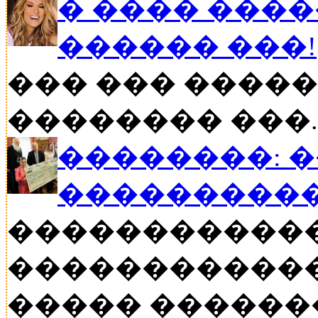
� ���� ����
������ ���!
��� ��� �����
�������� ���..
��������: 
���������
�����������
������������
����� ������� �