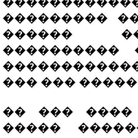
������������
��������� �
������ �
���������� 
�����������
��� ��� �����
�� ��� ����
����� �����