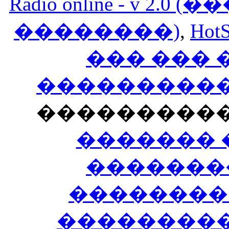
Radio online - v 
��������)
,
HotS
��� ���
�����������
���������
������� 
�������
��������
����������