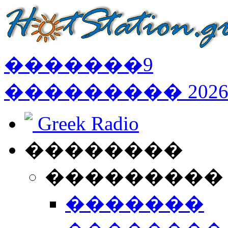
�������
9
���������
202
Greek Radio
��������
���������
�������