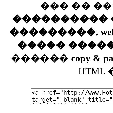
��� �� �
���������� ��
���������, web
����� ����
������
copy & pa
HTML