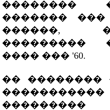
�������� 
������� ���
������, 
��������� 
���� ��� '60.
�� �������� 
�����������
���������