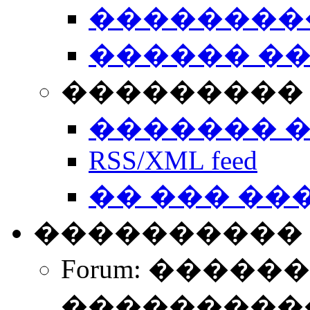
��������
������ �
��������� 
������� 
RSS/XML feed
�� ��� ��
����������
Forum: �����
����������