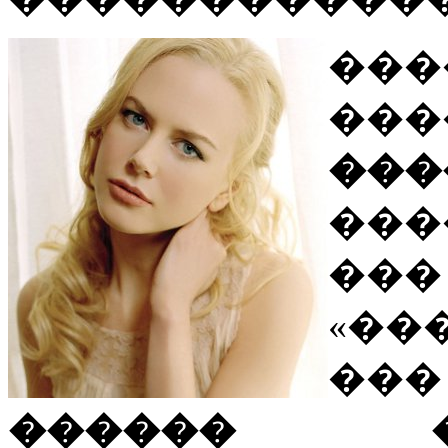
���
��
���
���
���
«��
���
������ �