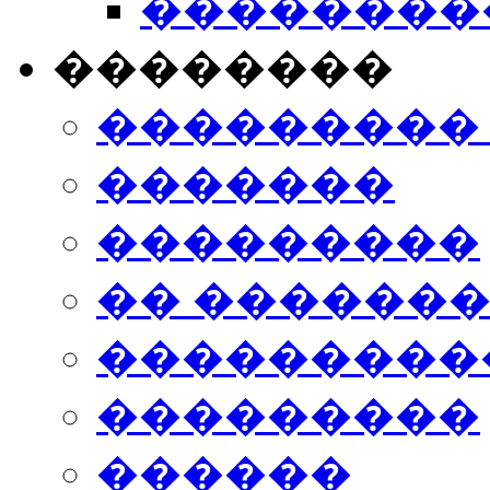
���������
��������
���������
�������
���������
�� ������
���������
���������
������