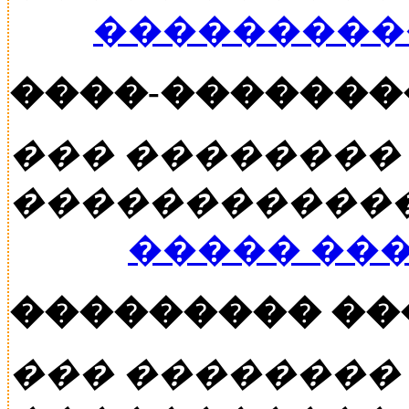
���������
����-�������
��� ��������
�����������
����� ��
��������� �
��� ��������