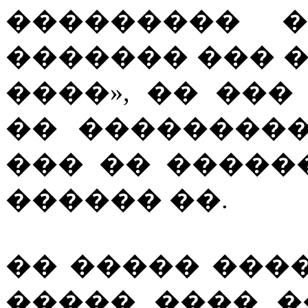
��������� �
������� ��� 
����», �� ��
�� ��������
��� �� �����
������ ��.
�� ����� ���
����� ���� ����