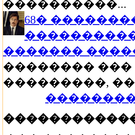
����������...
68� �������
����������
������� ���
�������� ���
���������, ���
��������
�����������