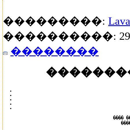
���������:
Lava
����������: 29
��������
�������
���� �
���