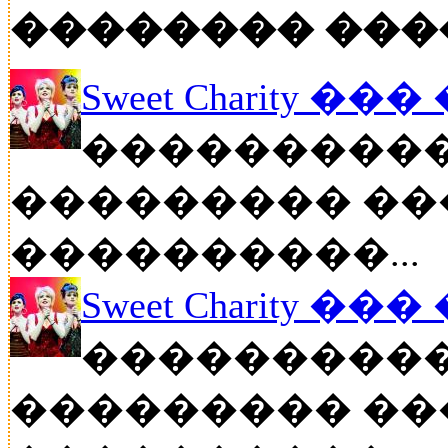
�������� ���
Sweet Charity ��
����������
��������� ��
����������...
Sweet Charity ��
����������
��������� ��