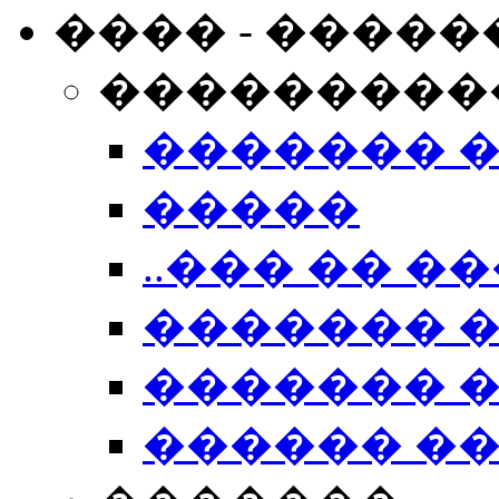
���� - �����
���������
������� 
�����
..��� �� ��
������� 
������� �
������ �