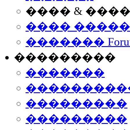
���� & ���
���� ����
������� Foru
���������
�������
����������
���������
���������