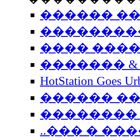
������ �
��������
���� ���
������� &
HotStation Goe
������ �
�������� 
..��� � �