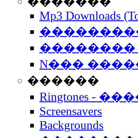
�������
Mp3 Downloads (To
�����������
�������� 
N��� �����
������
Ringtones - ��
Screensavers
Backgrounds