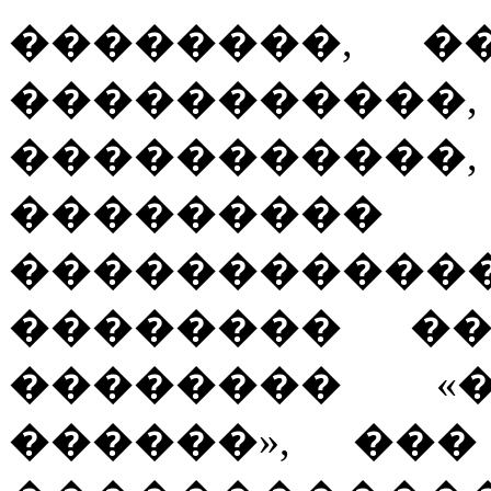
��������, �
�����������,
�����������,
��������� 
������������
�������� ��
�������� «
������», ��