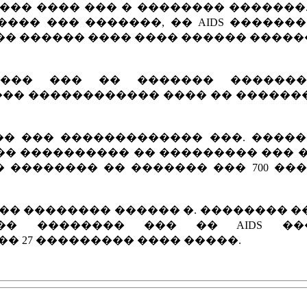
��� ���� ��� � �������� �������
��� ��� �������, �� AIDS ������
� ������ ���� ���� ������ ������
���� ��� �� ������� ������
� ��� ������������ ���� �� �����
�� ��� ������������� ���. �����
� ���������� �� ��������� ��� �
 �������� �� ������� ��� 700 ��
�� �������� ������ �. �������� 
�� �������� ��� �� AIDS �
�� 27 ��������� ���� �����.