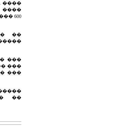
. ����
� ����
�� 600
�� ��
������
� ���
� ���
�� ���
������
�� ��