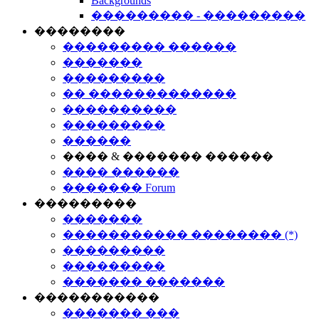
Backgrounds
��������� - ���������
��������
��������� ������
�������
���������
�� �������������
����������
���������
������
���� & ������� ������
���� ������
������� Forum
���������
�������
����������� �������� (*)
���������
���������
������� �������
�����������
������� ���