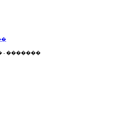
��
� - �������