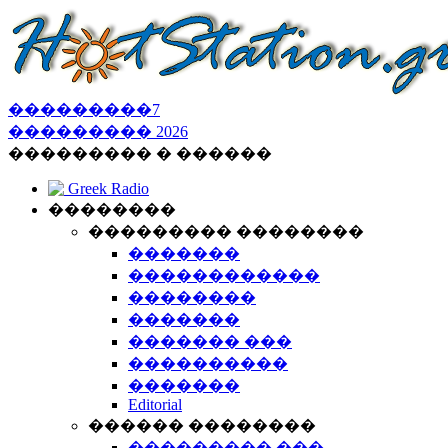
���������
7
���������
2026
��������� � ������
Greek Radio
��������
��������� ��������
�������
������������
��������
�������
������� ���
����������
�������
Editorial
������ ��������
��������� ���