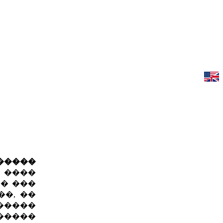
�����
 ����
 � ���
�, ��
�����
������