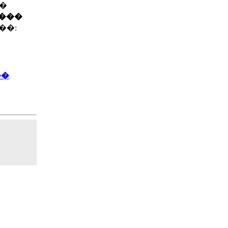
��
����
��:
��