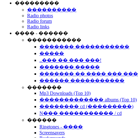
���������
����������
Radio photos
Radio forum
Radio links
���� - ������
�����������
������� �����������
�����
..��� �� ��� ���!
������� �����
������� �� ���� ��� ��
������ �����������
�������
Mp3 Downloads (Top 10)
������������� albums (Top 10)
�������� cd (���������)
N��� ����������� / cd
������
Ringtones - ����
Screensavers