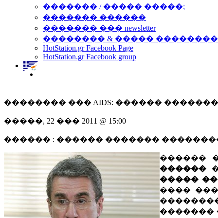
������� / ����� �����;
������� ������
������� ��� newsletter
�������� & ����� �������
HotStation.gr Facebook Page
HotStation.gr Facebook group
�������� ��� AIDS: ������ �����
�����, 22 ��� 2011 @ 15:00
������ : ������ ������� ������
������ 
������
�
����� �
���� ���
�������
�������