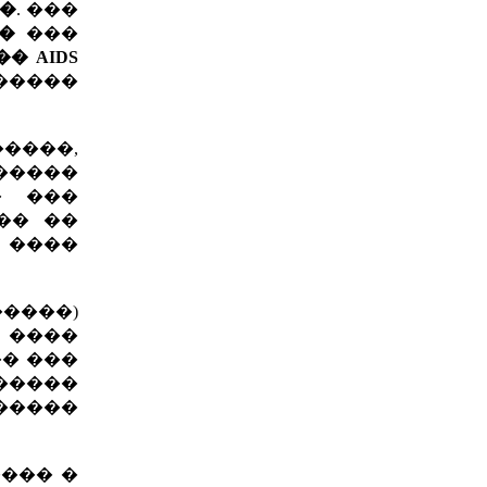
��
. ���
�
���
� AIDS
�����
����,
�����
� ���
�� ��
 ����
����)
 ����
�� ���
�����
�����
���� �