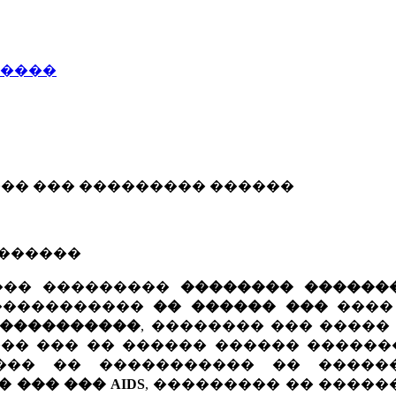
�����
���� ��� ��������� ������
�������
��� ���������
�������� ������
����������
�� ������ ���
����
�����������
, �������� ��� �����
�� ��� �� ������ ������ �������
��� �� ����������� �� �����
� ��� ��� AIDS
, ��������� �� ����