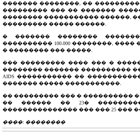
������� ��������, �� ���������
��������� ��� �� ������� �����
�������� ����������� ������, ��
��������� ����� ������.
� ������� �������� ������
���������� 100.000 ��������, ���
� �������� ��� �����.
��� ��������� ���� ��� � ����
�������� ������� ���������� ��
AIDS ����������� �� �����������
������� ����� �����������.
�� ��������� ��� � ���������� �
�� ������ �� 23� ��������
��������������� ��� ��� 25 ��� �
����: ��������