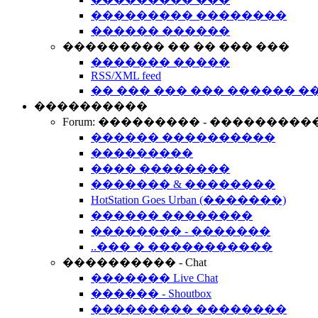
��������� ��������
������ ������
��������� �� �� ��� ���
������� �����
RSS/XML feed
�� ��� ��� ��� ������ �
����������
Forum: ��������� - ���������
������ ����������
���������
���� ��������
������� & ��������
HotStation Goes Urban (�������)
������ ��������
�������� - �������
..��� � �����������
���������� - Chat
������� Live Chat
������ - Shoutbox
��������� ��������