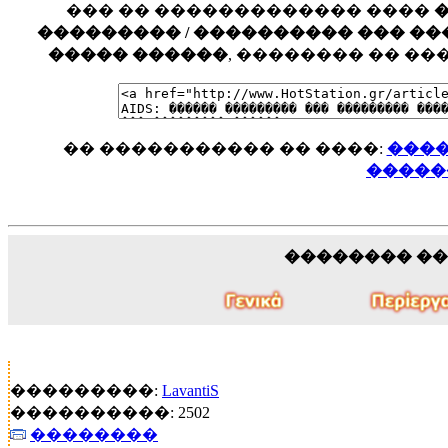
��� �� ������������� ����
��������� / ���������� ��� ���� �
����� ������
, �������� �� �
�� ����������� �� ����:
����
�����
�������� �
���������:
LavantiS
����������: 2502
��������