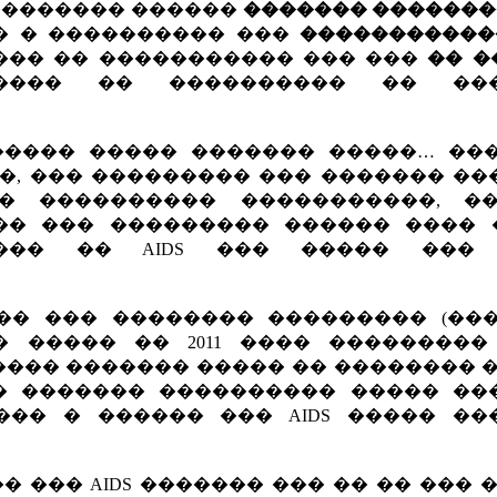
�������� ������
������� ������
� � ���������� ���
�����������
��� �� ����������� ��� ���
�� ��
����� �� ���������� �� ��
����� ����� ������� �����… ���
�, ��� ��������� ��� ������� ��
� ���������� �����������, �
�� ��� ��������� ������ ���� 
���� �� AIDS ��� ����� ���
�� ��� �������� ��������� (���
 ����� �� 2011 ���� ���������
 ���� ������� ����� �� �������� 
�� ������� ���������� ����� ��
��� � ������ ��� AIDS ����� ��
 ��� AIDS ������� ��� �� �� ��� 