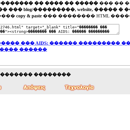
�������� �� ���� �� �����
��� �� 
�� blog/���������, website, ����� � 
�����
copy & paste
��� �������� HTML ����
���� ��� AIDS: ������ ��������� �
���� ������
�������� ��������