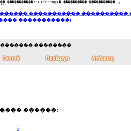
������� ����������� ���������� 
����� �����������)
�������� ��������
���� ������:
1
2