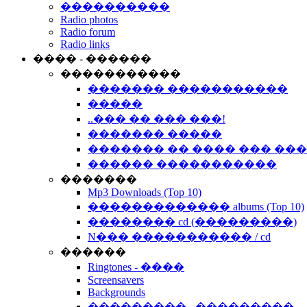
����������
Radio photos
Radio forum
Radio links
���� - ������
�����������
������� �����������
�����
..��� �� ��� ���!
������� �����
������� �� ���� ��� ��
������ �����������
�������
Mp3 Downloads (Top 10)
������������� albums (Top 10)
�������� cd (���������)
N��� ����������� / cd
������
Ringtones - ����
Screensavers
Backgrounds
��������� - ���������