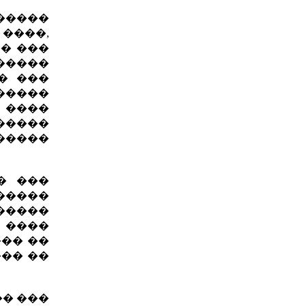
�����
 ����,
�� ���
�����
� ���
������
 ����
������
�����
� ���
�����
�����
 ����
��� ��
��� ��
�� ���