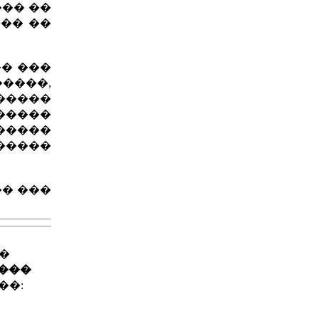
��� ��
��� ��
�� ���
����,
�����
�����
������
�����
� ���
��
����
��: