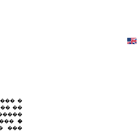
��� �
�� ��
�����
 ���
�
� ���