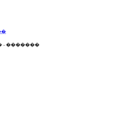
��
� - �������