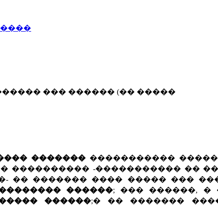
�����
����� ��� ������ (�� �����
���� �������
����������� �����
� ���������� -����������� �� ��
�- �� ������� ���� ����� ��� ��
 �������� ������
; ��� ������, �
 ����� ������
;� �� ������� ���