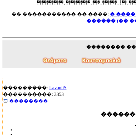
�� ����������� �� ����:
� ���
������ (�� 
�������� �
���������:
LavantiS
����������: 3353
��������
������