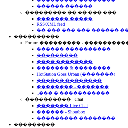
������ ������
��������� �� �� ��� ���
������� �����
RSS/XML feed
�� ��� ��� ��� ������ �
����������
Forum: ��������� - ���������
������ ����������
���������
���� ��������
������� & ��������
HotStation Goes Urban (�������)
������ ��������
�������� - �������
..��� � �����������
���������� - Chat
������� Live Chat
������ - Shoutbox
��������� ��������
���������