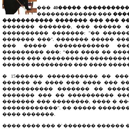
���
40����� ���������
������������� ���
���
����������� ������� ��� ��� ��
������� �������, ��� ������ 
���������� �������: ''�� ����
������� ���''. ������� ����� �
��� ����� ������������ ���
��������� ���: “��� ���� �� ���
����� ��� ���������� ���������
������ ��������� ��� ���� ����
� 15������ ����������� �� ��
������ �� ���� ��� ���� ��� �
����������� ������� �� �����
������� ��� �� ���������� ����
������� ��� ��������, ���� � ��
������������''. �� ����� ������
���� �������.
���� ���� ��� �' ������� ������ 