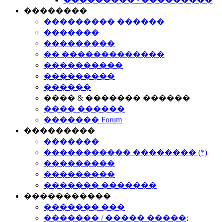
��������
��������� ������
�������
���������
�� �������������
����������
���������
������
���� & ������� ������
���� ������
������� Forum
���������
�������
����������� �������� (*)
���������
���������
������� �������
�����������
������� ���
������� / ����� �����;