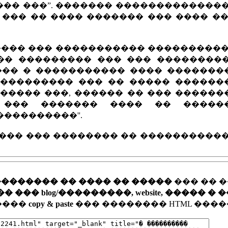
��� ���”. ������� �������������
 ��� �� ���� ������� ��� ���� �
����� ��� ����������� ���������
��� ��������� ��� ��� ���������
��� � ����������� ���� �������
���������� ��� �� ����� ������
������ ���, ������ �� ��� �����
 ��� ������� ���� �� �����
���������''.
��� ��� �������� �� �����������
�������� �� ���� �� �����
��� �� 
�� blog/���������, website, ����� � 
�����
copy & paste
��� �������� HTML ����