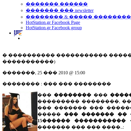
������� ������
������� ��� newsletter
�������� & ����� �������
HotStation.gr Facebook Page
HotStation.gr Facebook group
� ���������� ����������� �����
�����������)
�������, 25 ��� 2010 @ 15:00
�������� : ��� ��� ��������
���
��������
���
����
��������� ��������, ��
��� ������� ��� �����
�����
��� ������� ��
15������ �����������
������� ��� ��� ����..: