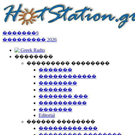
�������
9
���������
2026
Greek Radio
��������
��������� ��������
�������
������������
��������
�������
������� ���
����������
�������
Editorial
������ ��������
��������� ���
��������� ��������