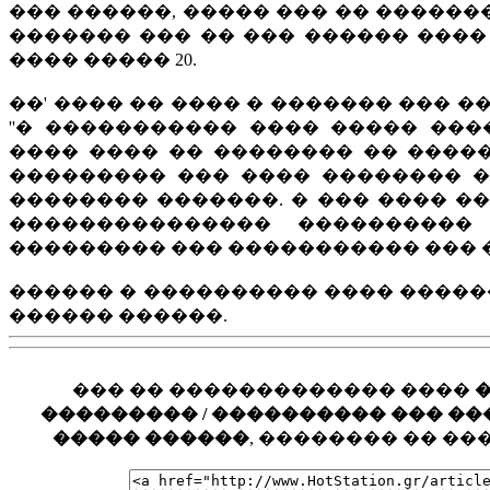
��� ������, ����� ��� �� ������
������� ��� �� ��� ������ ����
���� ����� 20.
��' ���� �� ���� � ������� ��� 
''� ����������� ���� ����� ��
���� ���� �� �������� �� ����
��������� ��� ���� �������� 
�������� �������. � ��� ���� �
��������������� ����������
��������� ��� ����������� ��� �
������ � ���������� ���� �����
������ ������.
��� �� ������������� ����
��������� / ���������� ��� ���� �
����� ������
, �������� �� �