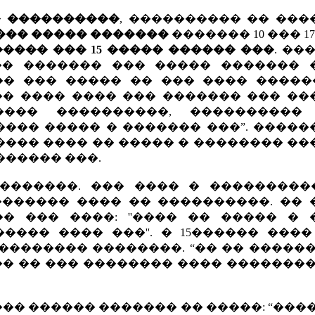
� ����������
, ���������� �� ���
��� ����� �������
������� 10 ��� 17
���� ��� 15 ����� ������ ���
. ��
�� ������� ��� ����� ������� 
��� ��� ����� �� ��� ���� �����
��� ���� ���� ��� ������� ��� �
��� ����������, ����������
���� ����� � ������� ���”. ����
��� ���� �� ����� � �������� ��
������ ���.
��������. ��� ���� � ���������
������� ���� �� ����������. �� 
� ��� ����: ''���� �� ����� � 
��� ���� ���''. � 15������ ����
�������� ��������. “�� �� �����
�� �� ��� �������� ���� �������
��� ������ ������� �� �����: “���