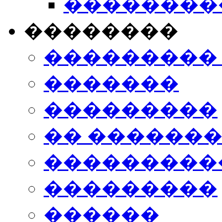
���������
��������
���������
�������
���������
�� ������
���������
���������
������