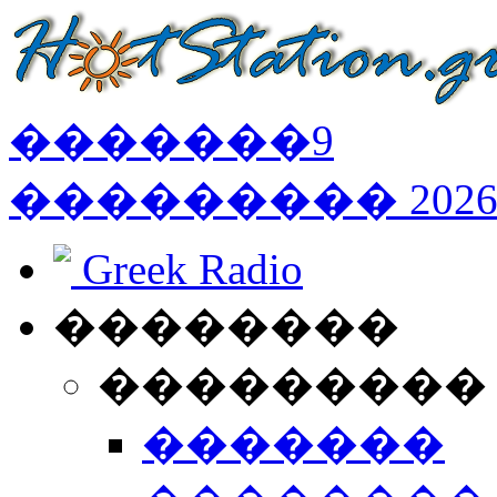
�������
9
���������
202
Greek Radio
��������
���������
�������