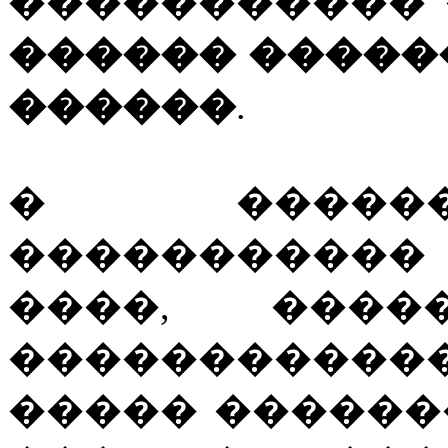
����������� 
������ �����
������
.
� ������
�����������
����, ���
�����������
����� ������