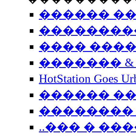
������ �
��������
���� ���
������� &
HotStation Goe
������ �
�������� 
..��� � �