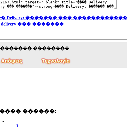
� Delivery: ������� ��� �����������
elivery ��� �������
�������� ��������
���� ������:
1