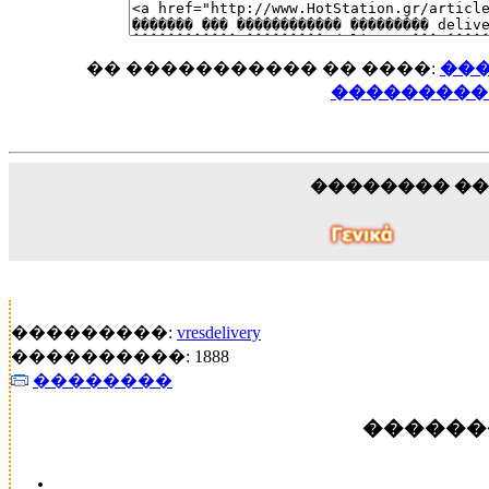
�� ����������� �� ����:
���
��������� d
�������� �
���������:
vresdelivery
����������: 1888
��������
������