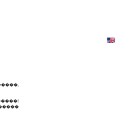
�����,
����!
�����