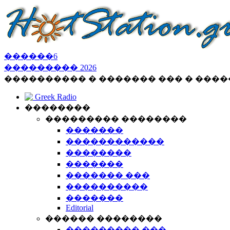
������
6
���������
2026
���������� � ������� ��� � ���
Greek Radio
��������
��������� ��������
�������
������������
��������
�������
������� ���
����������
�������
Editorial
������ ��������
��������� ���