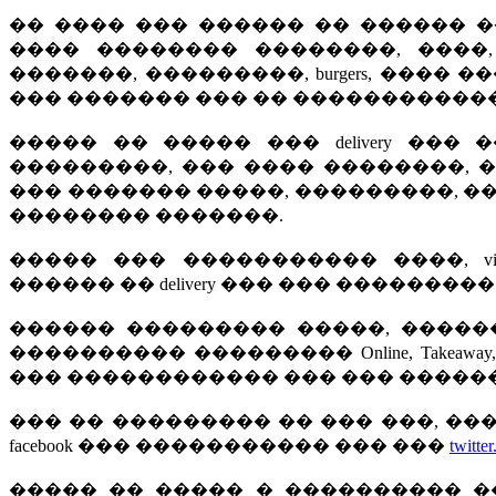
�� ���� ��� ������ �� ������ �
���� �������� ��������, ����,
�������, ���������, burgers, ����
��� ������� ��� �� ������������
����� �� ����� ��� delivery ��
���������, ��� ���� ��������, 
��� ������� �����, ���������, ������
�������� �������.
����� ��� ����������� ����, vi
������ �� delivery ��� ��� ���������
������ ��������� �����, �������
���������� ��������� Online, Take
��� ������������ ��� ��� ������
��� �� ��������� �� ��� ���, �
facebook ��� ����������� ��� ���
twitter
����� �� ����� � ���������� �