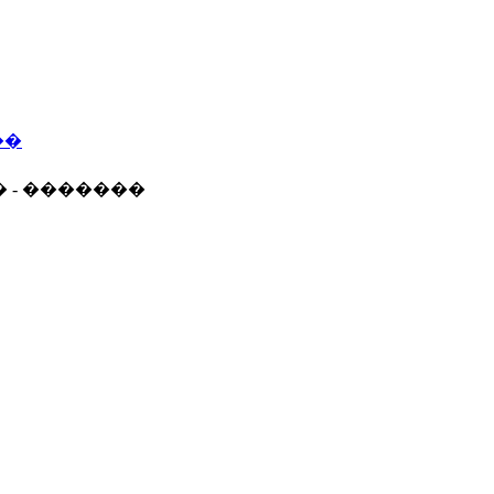
��
� - �������