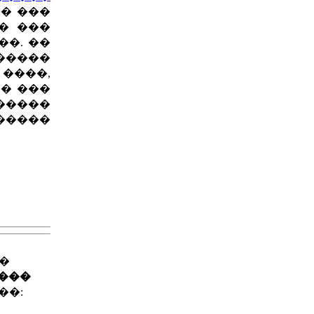
� ���
� ���
�. ��
�����
 ����,
� ���
 �����
�����
��
����
��: