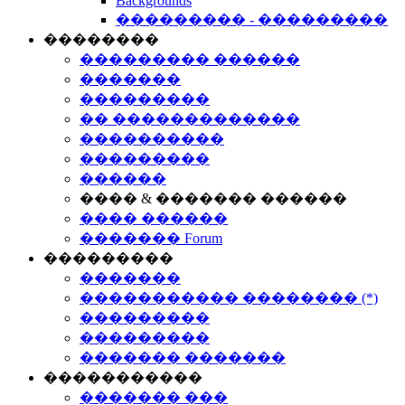
Backgrounds
��������� - ���������
��������
��������� ������
�������
���������
�� �������������
����������
���������
������
���� & ������� ������
���� ������
������� Forum
���������
�������
����������� �������� (*)
���������
���������
������� �������
�����������
������� ���