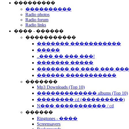
���������
����������
Radio photos
Radio forum
Radio links
���� - ������
�����������
������� �����������
�����
..��� �� ��� ���!
������� �����
������� �� ���� ��� ��
������ �����������
�������
Mp3 Downloads (Top 10)
������������� albums (Top 10)
�������� cd (���������)
N��� ����������� / cd
������
Ringtones - ����
Screensavers