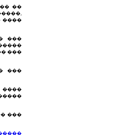
�� ��
����,
� ����
�� ���
�����
�� ���
� ���
� ����
������
�� ���
�����