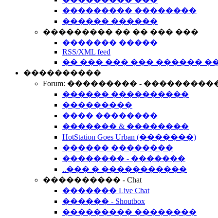
��������� ��������
������ ������
��������� �� �� ��� ���
������� �����
RSS/XML feed
�� ��� ��� ��� ������ �
����������
Forum: ��������� - ���������
������ ����������
���������
���� ��������
������� & ��������
HotStation Goes Urban (�������)
������ ��������
�������� - �������
..��� � �����������
���������� - Chat
������� Live Chat
������ - Shoutbox
��������� ��������