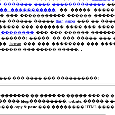
� ������� ���� �������������
��
��� �����������
. �� ����� �����
� ��� ����������� ������ ������
�� ������ �����
flash games
��� �� ���
������ ��� ������� ���� ��� ����
 ��������
��� ��� ������ ������
������! �����, �� ��� ����� ���
 ��
sitemap
��� ��� �������� ��� ���
������� ��� ����� �����…
��� ��� ���� ��� ����������!
�������� �� ���� �� �����
��� �� 
�� blog/���������, website, ����� � 
�����
copy & paste
��� �������� HTML ����