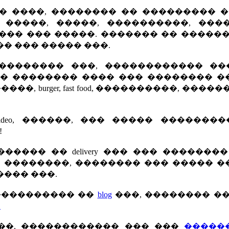
� ����, �������� �� ��������� �
 �����, �����, ����������, ����
 ����� ��� �����. ������� �� �����
� ��� ����� ���.
� ��������� ���, ������������ �
�� �������� ���� ��� �������� �
, burger, fast food, ����������, �����
deo, ������, ��� ����� ��������
!
���� �� delivery ��� ��� �������
away, ��������, �������� ��� ����� 
��� ���.
����������� ��
blog
���, �������� �
.
��, ������������ ��� ���
�����