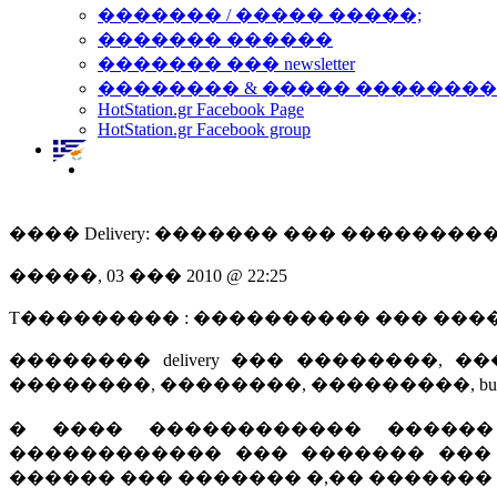
������� / ����� �����;
������� ������
������� ��� newsletter
�������� & ����� �������
HotStation.gr Facebook Page
HotStation.gr Facebook group
���� Delivery: ������� ��� ��������
�����, 03 ��� 2010 @ 22:25
T��������� : ���������� ��� ��
�������� delivery ��� ��������, �
��������, ��������, ���������, burg
� ���� ������������ ������ d
������������ ��� ������� ��
������ ��� ������� �,�� ������� 