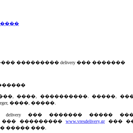
�����
���� ��������� delivery ��� �������
�������
����, ����, ����������. �����, ��
er, ����, �����.
elivery ��� ������� ����� ���
� ��� ���������
www.vresdelivery.gr
��� �
� ����� ���.