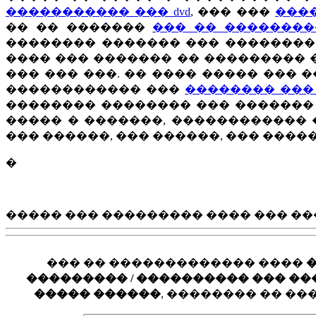
����������� ��� dvd
, ��� ���
���
�� �� �������
��� �� �������
�������� ������� ��� ��������
���� ��� ������� �� ��������� 
��� ��� ���. �� ���� ����� ��� 
������������ ���
�������� ���
�������� �������� ��� ������� 
����� � �������, ������������
��� ������, ��� ������, ��� ���
�
����� ��� ��������� ���� ��� ��
��� �� ������������� ����
��������� / ���������� ��� ���� �
����� ������
, �������� �� �