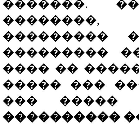
�������. �
��������
��������� �� 
��������� ��
���� �� ����
����� ��� ��
��� ����� R
���������� �