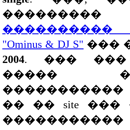
�������
����������
"Ominus & DJ S"
��� 
2004
. ��� ���
����� �
�����������
�� �� site ��
���������