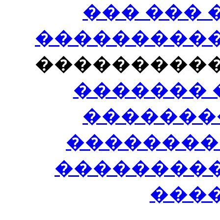
��� ���
�����������
���������
������� 
�������
��������
����������
���