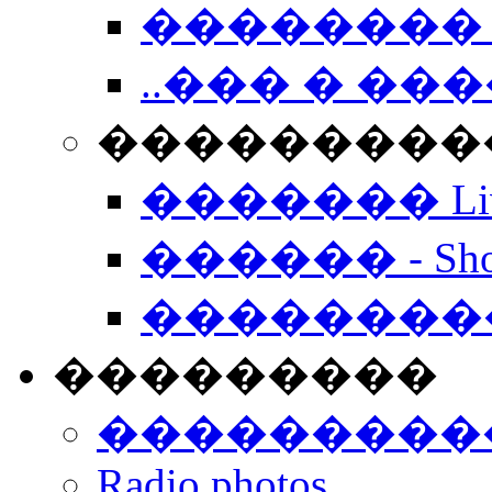
�������� 
..��� � �
���������� -
������� Live
������ - Sho
��������
���������
���������
Radio photos