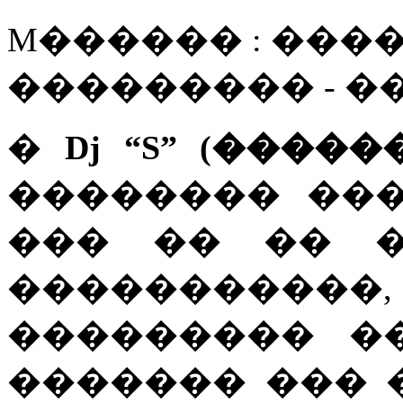
M������ : ����
��������� - 
�
Dj “S” (���
�������� ��
��� �� �� �
�����������
��������� ��
������� ���