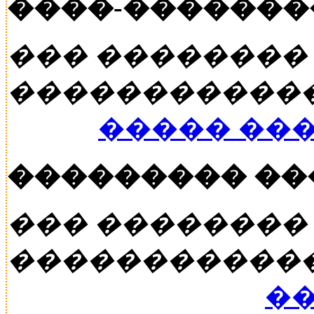
����-�������
��� ��������
�����������
����� ��
��������� �
��� ��������
�����������
��