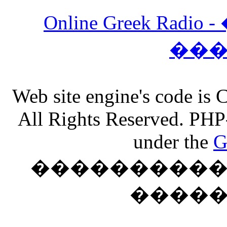
Online Greek Ra
��
Web site engine's code is
All Rights Reserved. PHP
under the
G
���������� �
����