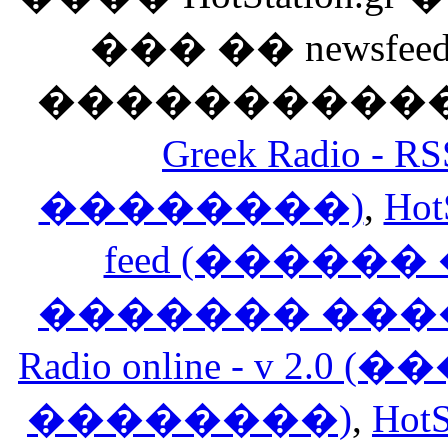
��� �� newsfeed
������������
Greek Radio 
��������)
,
Hot
feed (�����
������� ���
Radio online - v 
��������)
,
HotS