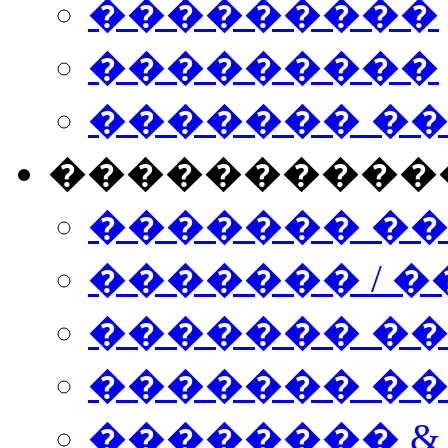
���������
���������
������� �
����������
������� �
������� / �
������� �
������� ��� n
�������� &