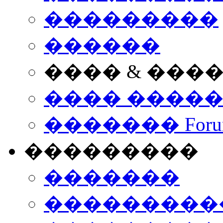
���������
������
���� & ���
���� ����
������� Foru
���������
�������
����������