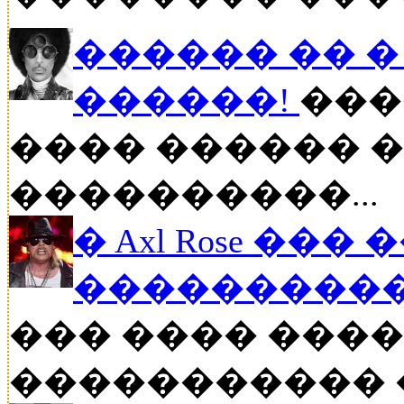
������ �� � P
������!
���
���� ������ �
����������...
� Axl Rose ��
�����������
��� ���� �����
����������� ��