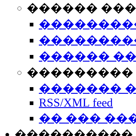
������ ��
��������
��������
������ �
��������� 
������� 
RSS/XML feed
�� ��� ��
����������