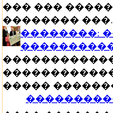
��� ��� �����
�������� ���..
��������: 
���������
�����������
������������
����� ������� �
���������