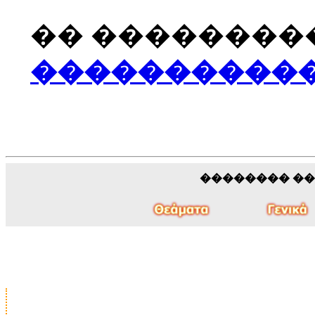
�� ���������
����������� We A
�������� �