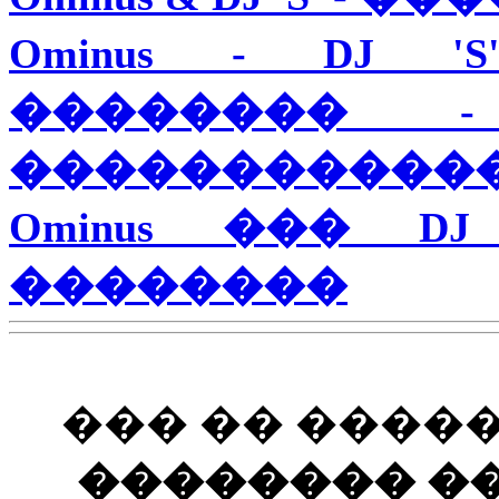
Ominus - DJ 
�������� 
������������
Ominus ��� D
��������
��� �� ����
�������� ��