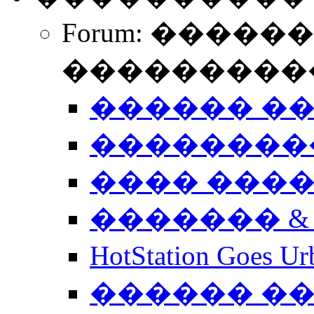
Forum: �����
����������
������ �
��������
���� ���
������� &
HotStation Goe
������ �