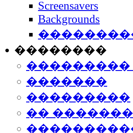
Screensavers
Backgrounds
���������
��������
���������
�������
���������
�� ������
���������