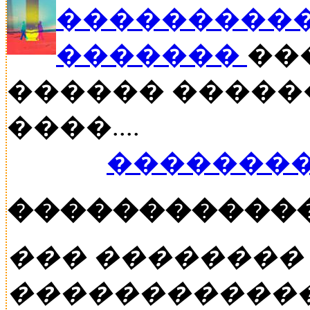
����������
�������
���
������ �����
����....
��������
�����������
��� ��������
�����������