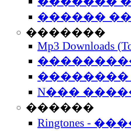
������� �
������ �
�������
Mp3 Downloads (To
�����������
�������� 
N��� �����
������
Ringtones - ��