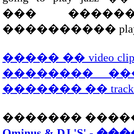
��� �����
���������� playlis
����� �� video c
�������� ���
������� �� track 
������� ����
Ominus & DJ 'S' -