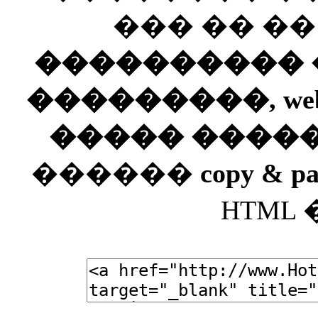
��� �� �
���������� ��
���������, web
����� ����
������
copy & pa
HTML