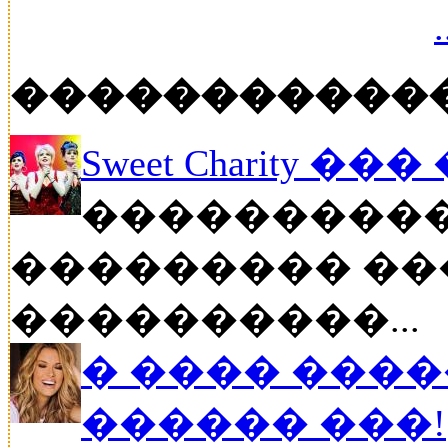
�����������
Sweet Charity ��
����������
��������� ��
����������...
� ���� ����
������ ���!