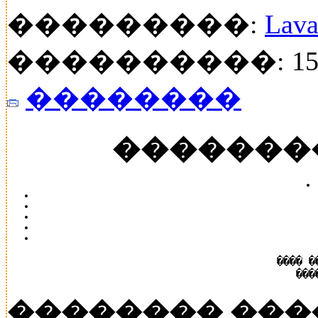
���������:
Lava
����������: 15
��������
�������
���� �
���
�������� ���