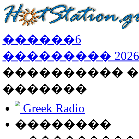
������
6
���������
202
���������� �
�������
Greek Radio
��������