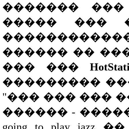
������� ���
����� ��� 
����������
������ �� ��
��� ���
HotStat
��������� ��
"��� ��� ��� 
������ - �����")
going to play ja