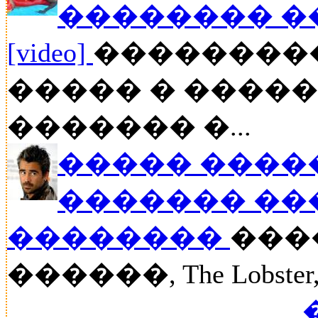
�������� �
[video]
��������
����� � ����
������� �...
����� �����
������� ��
��������
���
������, The Lobst