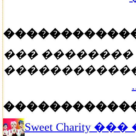
�����������
��� ��������
�����������
�����������
Sweet Charity ��