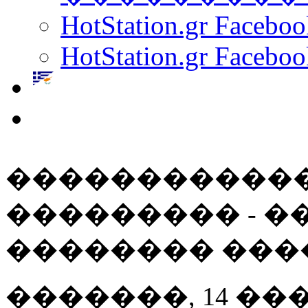
HotStation.gr Facebo
HotStation.gr Faceboo
������������
��������� - �
�������� ���
�������, 14 ��� 20