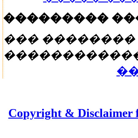
��������� �
��� ��������
�����������
��
Copyright & Disclaimer 