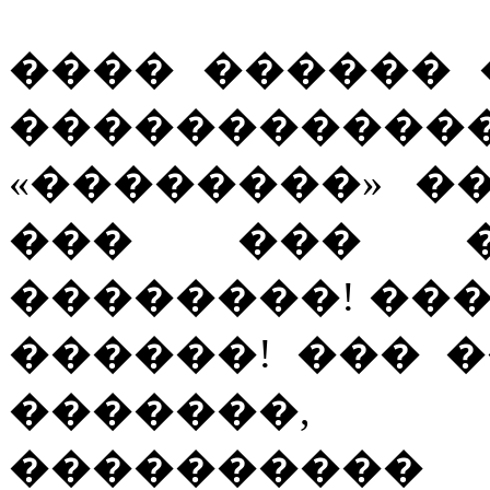
���� ������ 
��������
«��������» �
��� ��� ��
��������! ��
������! ��� 
�������,
���������