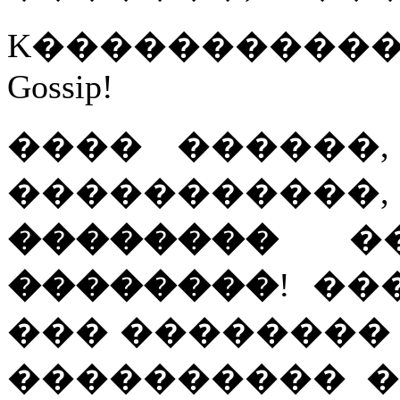
K����������� 
Gossip!
���� ������
�����������,
��������
�
��������
! ��
��� �������� 
���������� �