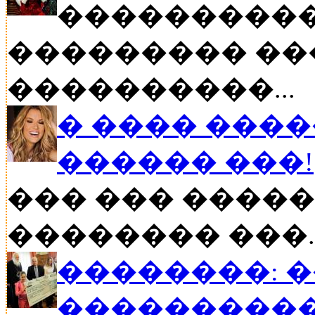
����������
��������� ��
����������...
� ���� ����
������ ���!
��� ��� �����
�������� ���..
��������: 
���������