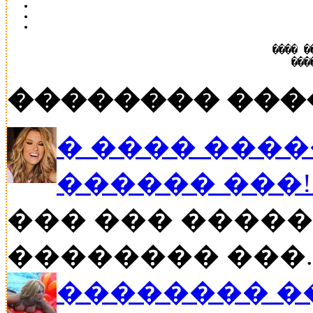
���� �
���
�������� ���
� ���� ����
������ ���
��� ��� �����
�������� ���..
�������� �