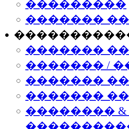
���������
������� �
����������
������� �
������� / �
������� �
������� ��� n
�������� &
���������