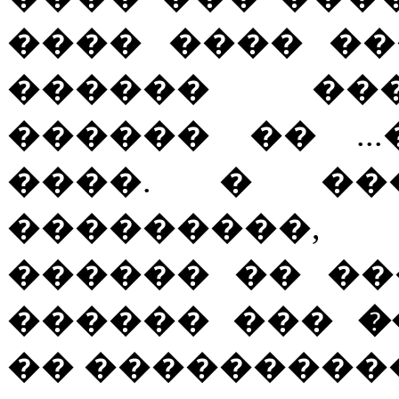
���� ���� �
������ ���
������ �� ..
����. � ��
���������,
������ �� ���
������ ���
�
�� ����������