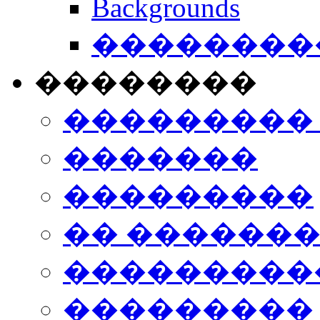
Backgrounds
���������
��������
���������
�������
���������
�� ������
���������
���������