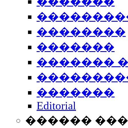
�������
��������
��������
�������
������� 
��������
�������
Editorial
������ ��