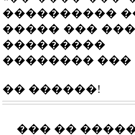
���������� �
����� ��� ��
���������
�������� ��� S
�� ������!
��� �� ����