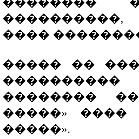
�������� 
����������,
���� �������
����� �� ���
����������
�������� ��
�����» ����
�����».