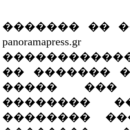
������� �� 
panoramapre
������������
�� ������� 
����� ���
�������� �
�������� ��