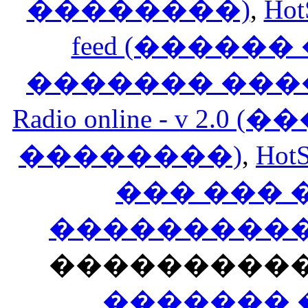
��������)
,
Hot
feed (�����
������� ���
Radio online - v 
��������)
,
HotS
��� ���
�����������
���������
������� 