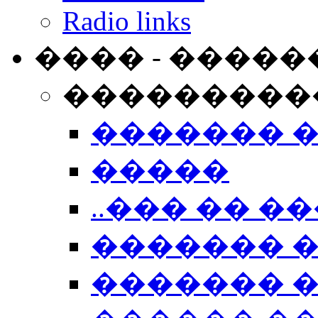
Radio links
���� - �����
���������
������� 
�����
..��� �� ��
������� 
������� �