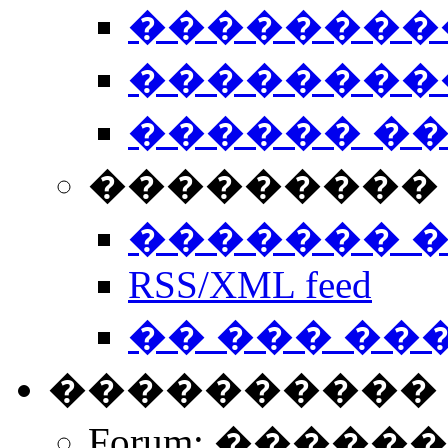
��������
��������
������ �
��������� 
������� 
RSS/XML feed
�� ��� ��
����������
Forum: �����