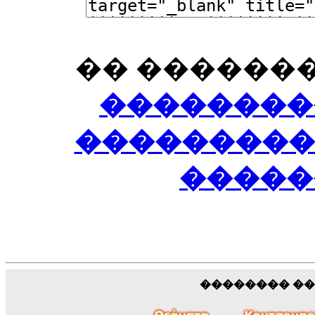
�� �������
��������
��������� 
�����
�������� �