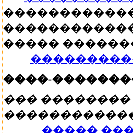
�����������
������������
����� ������� �
���������
����-�������
��� ��������
�����������
����� ��