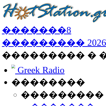
�������
8
���������
202
��������� �
Greek Radio
��������
���������