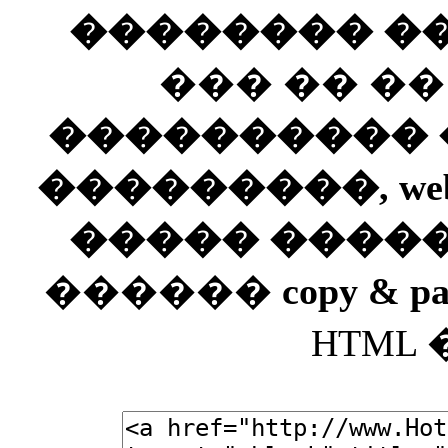
�������� ��
��� �� �
���������� ��
���������, web
����� ����
������
copy & pa
HTML