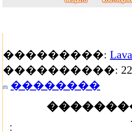
���������:
Lava
����������: 22
��������
�������