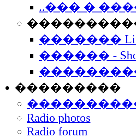
..��� � �
���������� -
������� Live
������ - Sho
��������
���������
���������
Radio photos
Radio forum