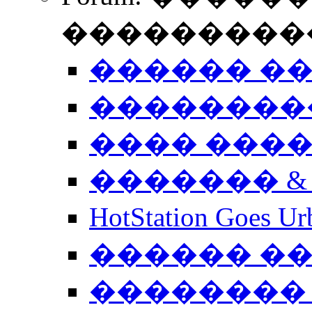
����������
������ �
��������
���� ���
������� &
HotStation Goe
������ �
�������� 