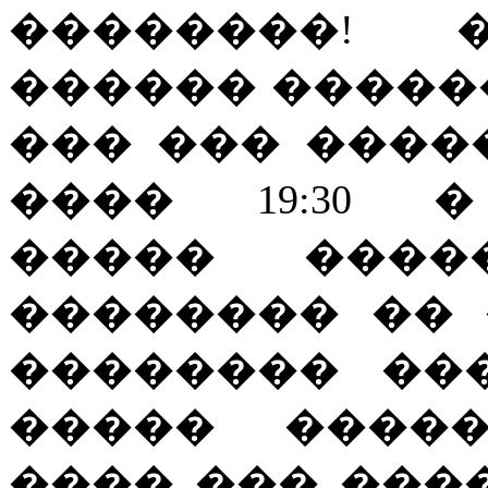
��������! 
������ �����
��� ��� �����
���� 19:30 
����� ����
�������� ��
�������� ��
����� �����
���� ��� ���