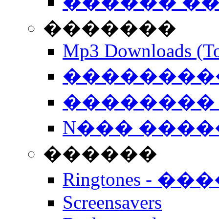
������ �
�������
Mp3 Downloads (To
�����������
�������� 
N��� �����
������
Ringtones - ��
Screensavers