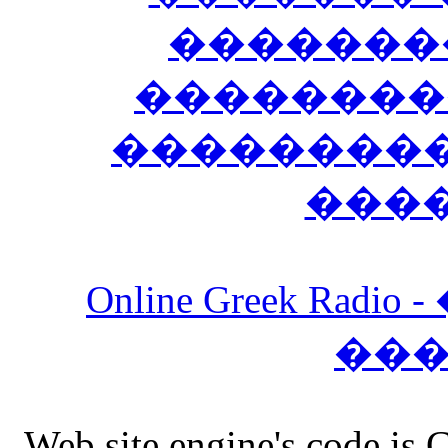
�������
��������
����������
���
Online Greek Ra
��
Web site engine's code is