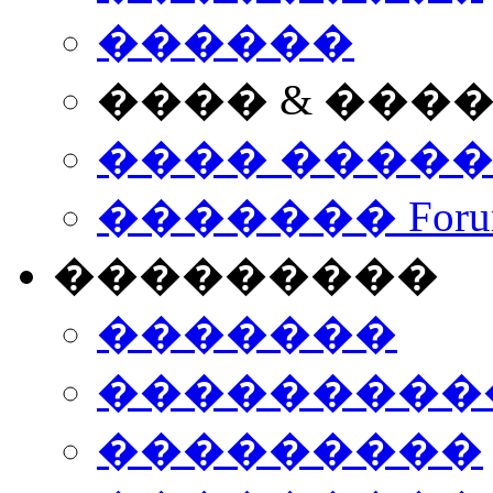
������
���� & ���
���� ����
������� Foru
���������
�������
����������
���������