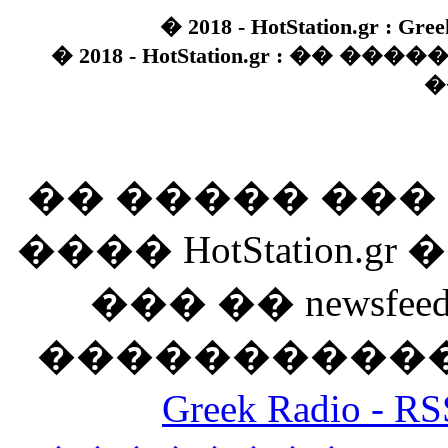
� 2018 - HotStation.gr : Gree
� 2018 - HotStation.gr : �� 
�
�� ����� ��
���� HotStation
��� �� newsfeed
������������
Greek Radio 