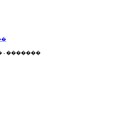
��
� - �������