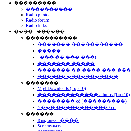
���������
����������
Radio photos
Radio forum
Radio links
���� - ������
�����������
������� �����������
�����
..��� �� ��� ���!
������� �����
������� �� ���� ��� ��
������ �����������
�������
Mp3 Downloads (Top 10)
������������� albums (Top 10)
�������� cd (���������)
N��� ����������� / cd
������
Ringtones - ����
Screensavers