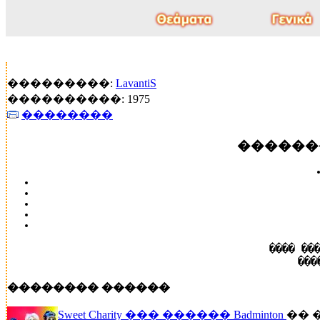
���������:
LavantiS
����������: 1975
��������
������
���� ��
���
�������� ������
Sweet Charity ��� ������ Badminton
�� 