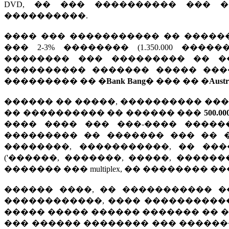
DVD, �� ��� ���������� ��� 
����������.
���� ��� ����������� �� �����
��� 2-3% �������� (1.350.000 �����
�������� ��� ��������� �� �
���������� ������� ����� ����
��������� �� �
Bank Bang
� ��� �� �
Austr
������ �� �����, ���������� ��
�� ���������� �� ������ ���
500.
���� ���� ��� ���-���� �����
��������� �� ������� ��� �� 
��������, �����������, �� ��
('������, �������, �����, ������
������� ��� multiplex, �� �������� 
������ ����, �� ����������� 
������������, ���� ����������� 
����� ����� ������ ������� �� 
��� ������ �������� ��� ������