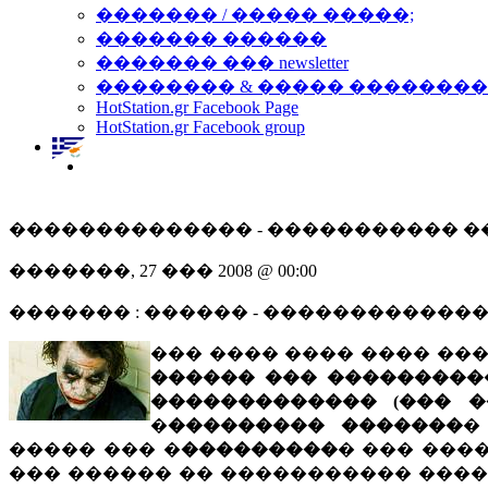
������� / ����� �����;
������� ������
������� ��� newsletter
�������� & ����� �������
HotStation.gr Facebook Page
HotStation.gr Facebook group
�������������� - ����������� ���
�������, 27 ��� 2008 @ 00:00
������� : ������ - �������������
��� ���� ���� ���� ��
������ ��� ���������
������������� (��� �
�
��������� �������
�
����� ��� �
���������
� ��� ���
��� ������ �� ����������� ����