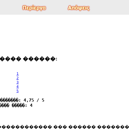
���� ������:
1
2
3
4
5
��������: 4,75 / 5
���� �����: 4
������������ ��� ������ ������