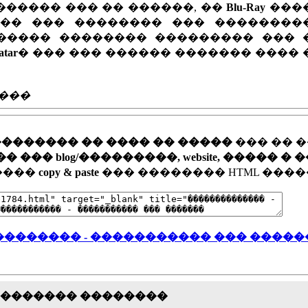
����� ��� �� ������, ��
Blu-Ray
���
��� ��� �������� ��� ��������
����� �������� ��������� ��� �
atar
� ��� ��� ������ ������� ����
����
�������� �� ���� �� �����
��� �� 
�� blog/���������, website, ����� � 
�����
copy & paste
��� �������� HTML ����
������� - ����������� ��� �������
�������� ��������