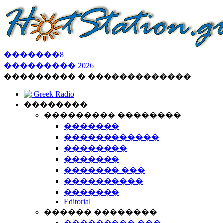
�������
8
���������
2026
��������� � �������������
Greek Radio
��������
��������� ��������
�������
������������
��������
�������
������� ���
����������
�������
Editorial
������ ��������
��������� ���