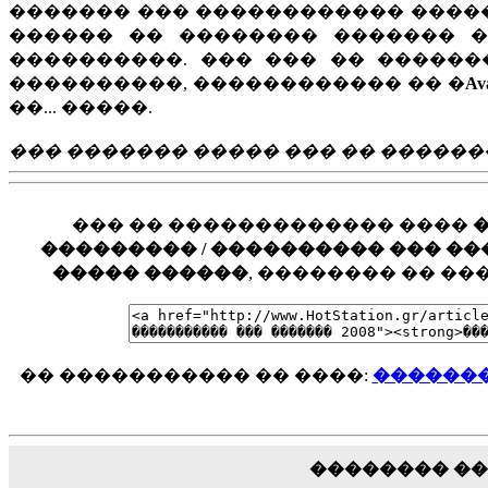
������� ��� ������������ �����
������ �� �������� ������� 
����������. ��� ��� �� ������
����������, ������������ �� �
Av
��... �����.
��� ������� ����� ��� �� �����
��� �� ������������� ����
��������� / ���������� ��� ���� �
����� ������
, �������� �� �
�� ����������� �� ����:
�������
�������� �