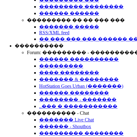
��������� ��������
������ ������
��������� �� �� ��� ���
������� �����
RSS/XML feed
�� ��� ��� ��� ������ �
����������
Forum: ��������� - ���������
������ ����������
���������
���� ��������
������� & ��������
HotStation Goes Urban (�������)
������ ��������
�������� - �������
..��� � �����������
���������� - Chat
������� Live Chat
������ - Shoutbox
��������� ��������