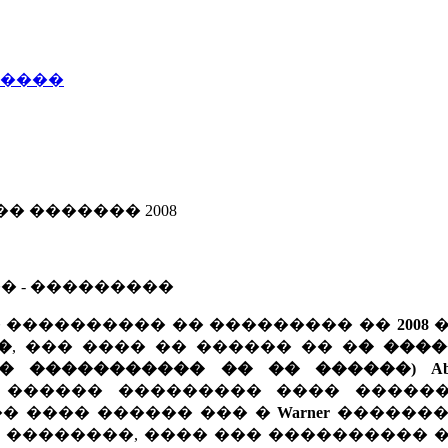
�����
 ������� 2008
� - ���������
� ���������� �� ��������� ��
2008
�
�
, ��� ���� �� ������ �� �
� ����
� ����������� �� �� ������) Ab
 ������ ��������� ���� ������
�� ���� ������ ��� �
Warner
�������
 ��������, ���� ��� ���������� 