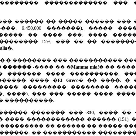
��������� ������������� ��� 
��� ������ �� ����� ������ ��� 
����, 9.450.000 �������), ����� ���
����� �� ���� ���. ���� �����
������� 15%, ��� �� �� �������
alia
�.
�� � �������� ��� ����������� �
000 ������
-���� �� �
Mamma mia!
� �� ����
� ������� ���� ����������, ��
������ ���� �
El Greco
� �� ����. � 
����� ��������� �������� ����
�, ����), ��� ��� ����� ���� ���
��� ����������.
������� ������� ���
330
, ���� �� 
���� ������������ ������ (151), 
���������� �� ������ �� ����� �
������. �� ����������� ��������