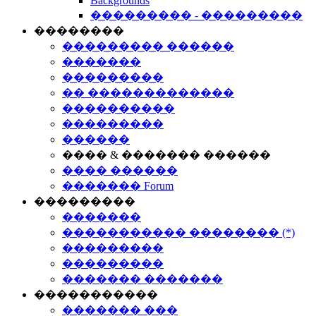
Backgrounds
��������� - ���������
��������
��������� ������
�������
���������
�� �������������
����������
���������
������
���� & ������� ������
���� ������
������� Forum
���������
�������
����������� �������� (*)
���������
���������
������� �������
�����������
������� ���