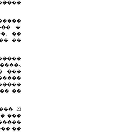
�����
�����
��� �'
�, ��
�� ��
������
����-,
� ���
�����
�����
��� ��
��� 23
�� ���
������
�� ��