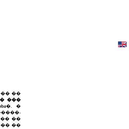
�� ��
� ���
ba
�. �
����-
�� ��
��� ��