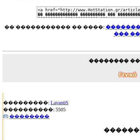
�� ����������� �� ����:
�������
��� �
�������� �
���������:
LavantiS
����������: 5505
��������
������