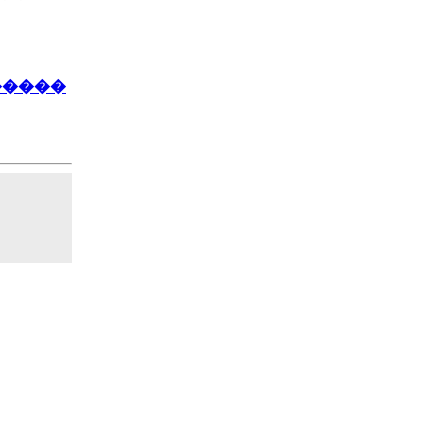
�����