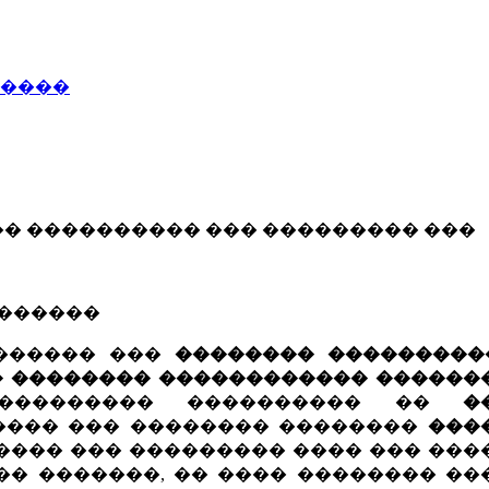
�����
� ���������� ��� ��������� ���
�������
������ ���
�������� ���������
 �������� ������������ ������
��������� ���������� ��
�
����� ��� �������� ��������
���
���� ��� ��������� ���� ��� ���
�� �������, �� ���� �������� ��