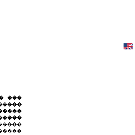
� ���
�����
�����
�����
�����
�����