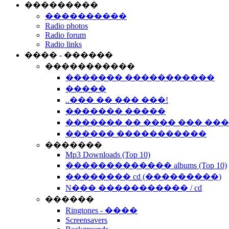
���������
����������
Radio photos
Radio forum
Radio links
���� - ������
�����������
������� �����������
�����
..��� �� ��� ���!
������� �����
������� �� ���� ��� ��
������ �����������
�������
Mp3 Downloads (Top 10)
������������� albums (Top 10)
�������� cd (���������)
N��� ����������� / cd
������
Ringtones - ����
Screensavers