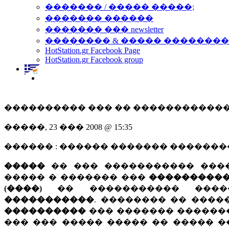
������� / ����� �����;
������� ������
������� ��� newsletter
�������� & ����� �������
HotStation.gr Facebook Page
HotStation.gr Facebook group
���������� ��� �� ������������
�����, 23 ��� 2008 @ 15:35
������ : ������ ������� ������
�����
�� ��� ����������� ���
����� � ������� ���
����������
(����)
�� ����������� ����
�����������
. �������� �� ���
����������
��� ������� ������
��� ��� ����� ����� �� ����� �