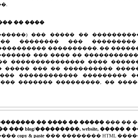
�.
��� �� ����
������) ��� ����� �� ���������
��� �������� ��� ��������
���������� ����������. �� �����
������� ��� ���� �� �����������
�� ��������������� ���� �����
� ����� ��� �� ���������� ����
���� ������������ ��������� �
��� ������� ���������, �� ����
�������� �� ���� �� �����
��� �� 
�� blog/���������, website, ����� � 
�����
copy & paste
��� �������� HTML ����