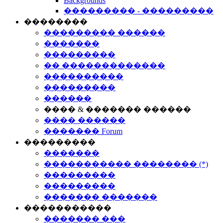
Backgrounds
��������� - ���������
��������
��������� ������
�������
���������
�� �������������
����������
���������
������
���� & ������� ������
���� ������
������� Forum
���������
�������
����������� �������� (*)
���������
���������
������� �������
�����������
������� ���