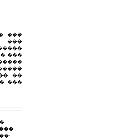
� ���
� ���
�����
� ���
�����
�����
�� ��
� ���
��
����
��: