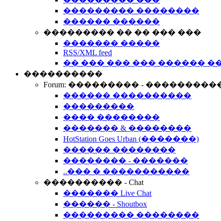
��������� ��������
������ ������
��������� �� �� ��� ���
������� �����
RSS/XML feed
�� ��� ��� ��� ������ �
����������
Forum: ��������� - ���������
������ ����������
���������
���� ��������
������� & ��������
HotStation Goes Urban (�������)
������ ��������
�������� - �������
..��� � �����������
���������� - Chat
������� Live Chat
������ - Shoutbox
��������� ��������