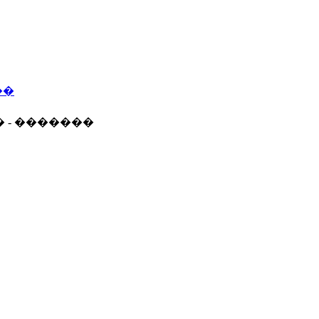
��
� - �������