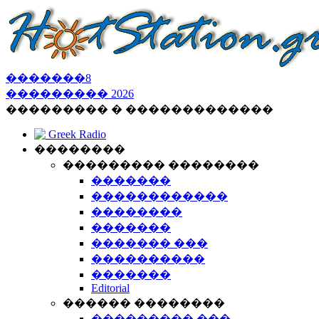
�������
8
���������
2026
��������� � �������������
Greek Radio
��������
��������� ��������
�������
������������
��������
�������
������� ���
����������
�������
Editorial
������ ��������
��������� ���