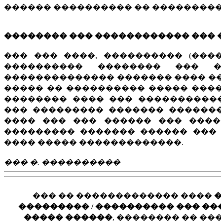
������ ���������� �� ���������
�������� ��� ������������ ��� 
��� ��� ����, ���������� (���
���������� �������� ��� 
�������������� ������� ���� �
����� �� ���������� ����� ���
�������� ���� ��� ����������
��� ��������� ������� ������
���� ��� ��� ������ ��� ���
��������� ������� ������ ��� 
���� ����� �������������.
��� �. ����������
��� �� ������������� ����
��������� / ���������� ��� ���� �
����� ������
, �������� �� �