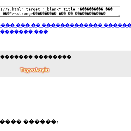
��� ��� �� ������������� �����
�������� ���
�������� ��������
���� ������: