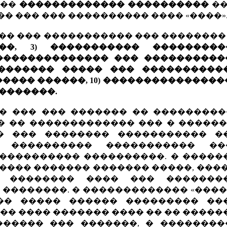
 ��
������������� ����������
��
� ��� ��� ���������� ���� «����»
�� ��� ����������� ��� ��������
��, 3) ����������� ����������
 �������������� ��� �����������
 ������� ����� ��� ������������
�� ������, 10) �����������������
��������.
� ��� ��� ������� �� ���������
� �� ������������� ��� � ������
� ��� �������� ����������� �
 ���������� ����������� �
���������� ����������. � �����
���� ������� ������� �����, ���
 �������� ���� ��� �������
 ��������. � ������������� «���
�� ����� ������ ��������� ��
��� ���� ������� ���� �� �� ����
������ ��� �������, � ��������