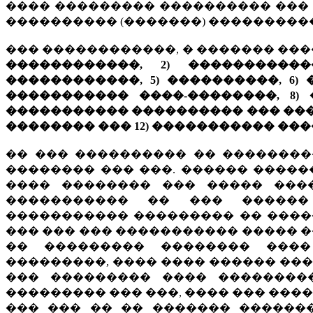
���� ��������� ���������� ���
���������� (�������) ����������
��� ������������, � ������� ���
������������, 2) �����������
������������, 5) ����������, 6)
����������� ����-��������, 8)
����������� ���������� ��� �����
�������� ��� 12) ����������� ��
�� ��� ���������� �� ��������
�������� ��� ���. ������ �����
���� �������� ��� ����� ���
����������� �� ��� ������
����������� ��������� �� ����
��� ��� ��� ����������� ����� �
�� ��������� �������� ����
���������, ���� ���� ������ ���
��� ��������� ���� ��������
��������� ��� ���, ���� ��� ���
��� ��� �� �� ������� ������