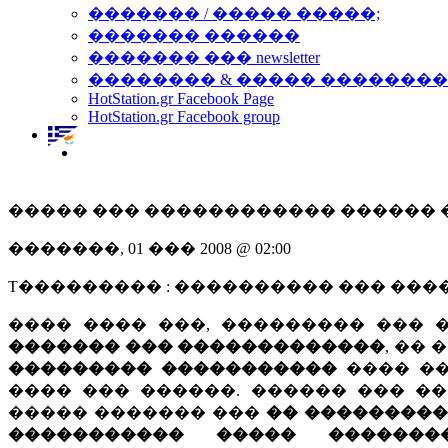
������� / ����� �����;
������� ������
������� ��� newsletter
�������� & ����� �������
HotStation.gr Facebook Page
HotStation.gr Facebook group
����� ��� ������������ ������ 
�������, 01 ��� 2008 @ 02:00
T��������� : ���������� ��� ��
���� ���� ���, ��������� ��� 
������� ��� �������������
, ��
��������� �����������
���� ��
���� ��� ������. ������ ��� �
����� ������� ���
�� ����������
����������� ����� �������