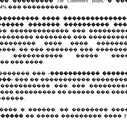
�������� The Conference Board, � �
,4%
��� ����������.
��������� ���� ��������������
������ ������� ���������� ��
�� ������������� ��� ���������
��������� �������� ��� ��������
�������� ���� ���� �������
���, �� ��� ������� ��� �������
� ����������� ����� ����
� ��� ����.
��������� ��� «
����������� �����
���
» ��� �� ����������� �������
 ����������� ��� ��� ��������
���� ��������� �� ������ ��� ��
�����.
���� � ������, �� �������� ���
������
�� ����� ��������� ����