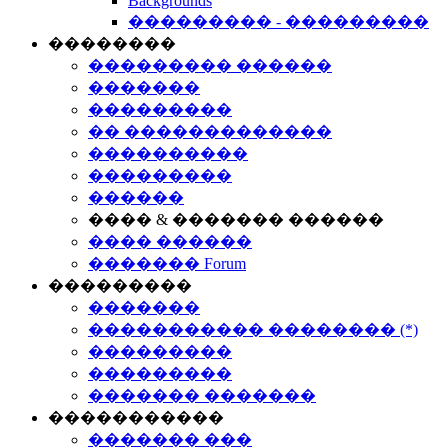
Backgrounds
��������� - ���������
��������
��������� ������
�������
���������
�� �������������
����������
���������
������
���� & ������� ������
���� ������
������� Forum
���������
�������
����������� �������� (*)
���������
���������
������� �������
�����������
������� ���