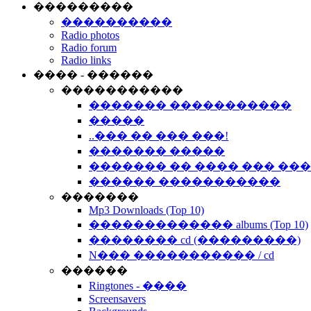
���������
����������
Radio photos
Radio forum
Radio links
���� - ������
�����������
������� �����������
�����
..��� �� ��� ���!
������� �����
������� �� ���� ��� ��
������ �����������
�������
Mp3 Downloads (Top 10)
������������� albums (Top 10)
�������� cd (���������)
N��� ����������� / cd
������
Ringtones - ����
Screensavers