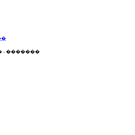
��
� - �������