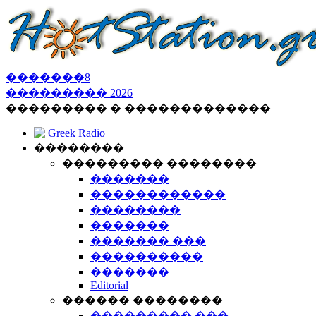
�������
8
���������
2026
��������� � �������������
Greek Radio
��������
��������� ��������
�������
������������
��������
�������
������� ���
����������
�������
Editorial
������ ��������
��������� ���