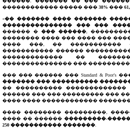
������. ������� �� ��� �������� �
������������ ����� ���
38%
���
61
«
�� ������� ���� ������� ����
��������������� ��� ��� ���
������ �
��� ������
, ��������
�������� ���� ��� ���� ��� ��
���� ���, �� ����������� 
����������� ������ ����������
������������� �� ������
��������������� ��� ����������
��� ��� ������ ��� Standard & Poor's 
������� ��� ���������� ������
�� ���������� �������������
������ ��� ��� ��������� ��� �
���� ���� ������������ �������
���� �������� ���������, ����
���� �� ������
���������-����
250 ����������� �������
.