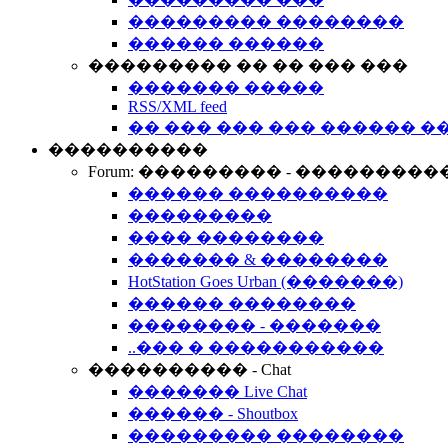
��������� ��������
������ ������
��������� �� �� ��� ���
������� �����
RSS/XML feed
�� ��� ��� ��� ������ �
����������
Forum: ��������� - ���������
������ ����������
���������
���� ��������
������� & ��������
HotStation Goes Urban (�������)
������ ��������
�������� - �������
..��� � �����������
���������� - Chat
������� Live Chat
������ - Shoutbox
��������� ��������