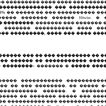
� ��������� ���� ���� ��� �����
�������������� ��� ����������� 
3%
�� ����� �� ��� ���������� ��
��� ������� ������ Hitwise. � 
� ��������
, ������� ��� ������� 
 ������� ���������� ���� ��
��� ���������, ���� ��� ���� ��
������ ��� �� ��� ��������� �� 
���� ������ �� ����������� ����
� ��������
» ������� �
����� ���
����� ����������� ����������
��� �� ��� ��������, �� ����� �
���������� ������. � ������
����� �� ������� ����� ��� ���
��� ���������� ��� ������������