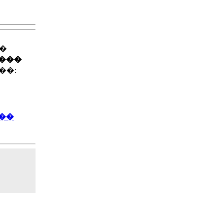
��
����
��:
��