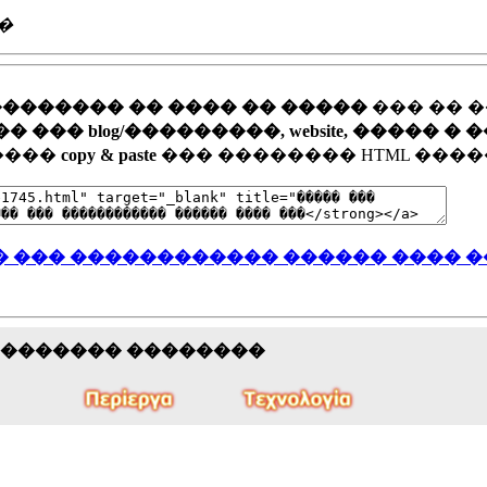
��
�������� �� ���� �� �����
��� �� 
�� blog/���������, website, ����� � 
�����
copy & paste
��� �������� HTML ����
� ��� ������������ ������ ���� �
�������� ��������