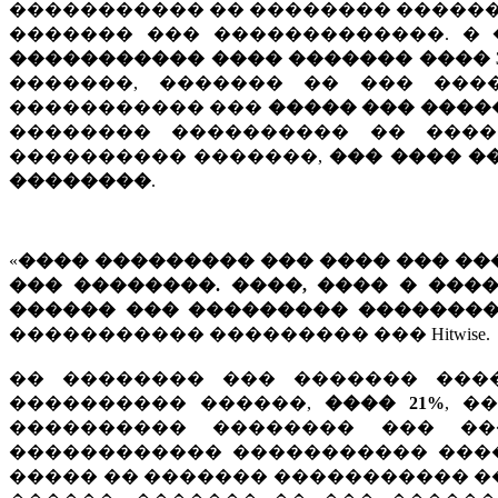
����������� �� �������� ������
������� ��� �������������. �
����������� ���� ������� ���� 
�������, ������� �� ��� �����
����������� ���
����� ��� ����
�������� ���������� �� ����
���������� �������,
��� ���� �
��������
.
«
���� ��������� ��� ���� ��� ��
��� ��������. ����, ���� � ��
������ ��� ��������� �������
����������� ��������� ��� Hitwise.
�� �������� ��� ������� ���
���������� ������,
���� 21%
, �
���������� �������� ��� ��
������������ ����������� ���
����� �� ������� ����������� 