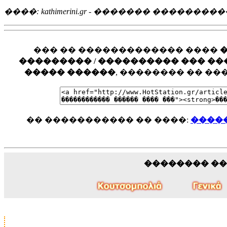
����: kathimerini.gr - ������� ��������
��� �� ������������� ����
��������� / ���������� ��� ���� �
����� ������
, �������� �� �
�� ����������� �� ����:
����
�������� �