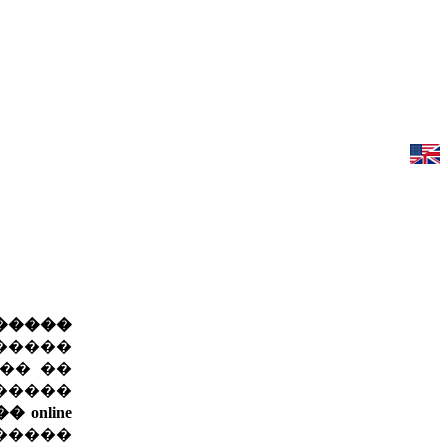
�����
�����
�� ��
�����
online
����