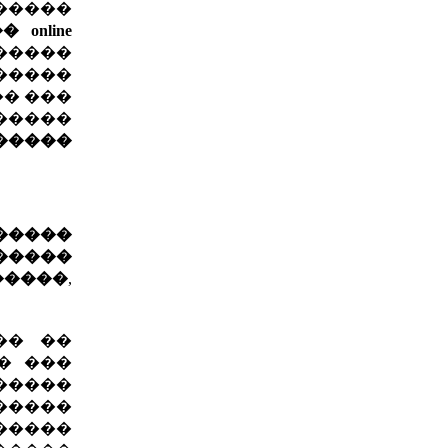
�����
online
�����
�����
�� ���
�����
������
������
�����
�����
,
�� ��
� ���
�����
�����
�����