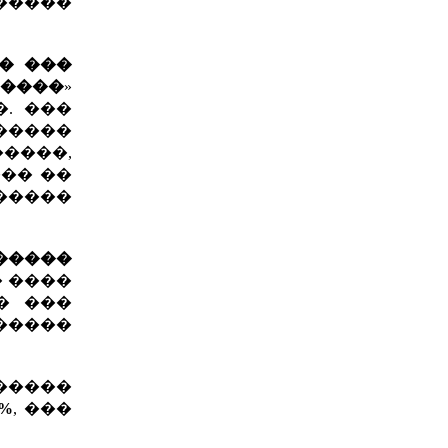
������
� ���
�����
»
. ���
�����
����,
�� ��
����
�����
� ����
� ���
������
�����
2%
, ���