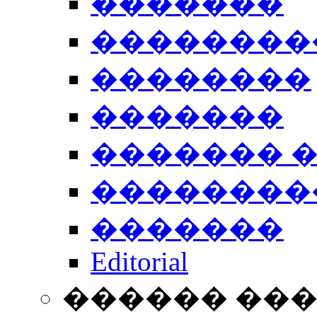
�������
��������
��������
�������
������� 
��������
�������
Editorial
������ ��