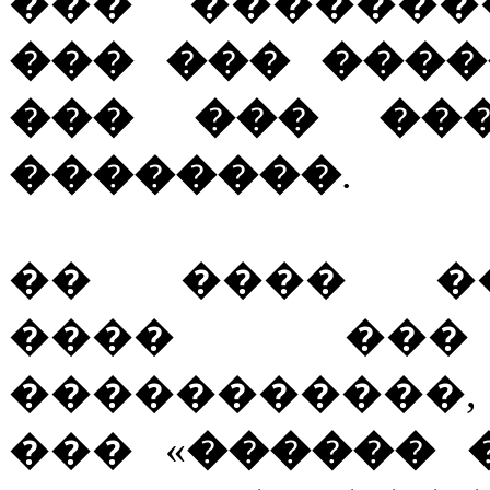
��� ������
��� ��� ���
��� ��� ��
��������
.
�� ���� ��
���� ��
�����������
��� «
������ 