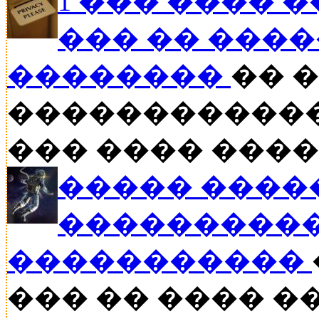
1 ��� ���� 
��� �� ���
��������
�� 
������������
��� ���� ����
����� ����
����������
�����������
��� �� ���� ��