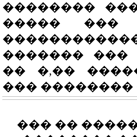
�������� ��
����� ��� 
����������
������� ���
�� �,�� ���
��� ��������
��� �� ����