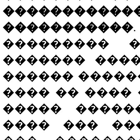
�������
�����������
��������� �
������� ���
������ �����
���� �� ����
����� �����
���� ��� ��