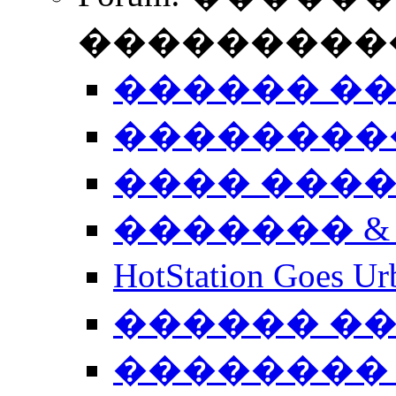
����������
������ �
��������
���� ���
������� &
HotStation Goe
������ �
�������� 