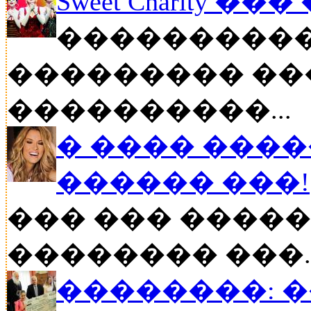
Sweet Charity ��
����������
��������� ��
����������...
� ���� ����
������ ���!
��� ��� �����
�������� ���..
��������: 