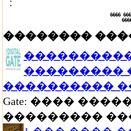
���� ��
���
�������� ���
����������
��������� 
���������� �
Gate: ���� ���
��������� ���