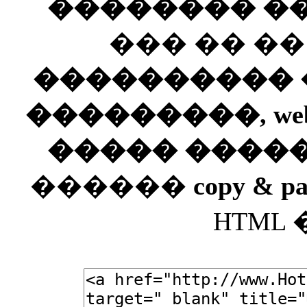
�������� ��
��� �� �
���������� ��
���������, web
����� ����
������
copy & pa
HTML