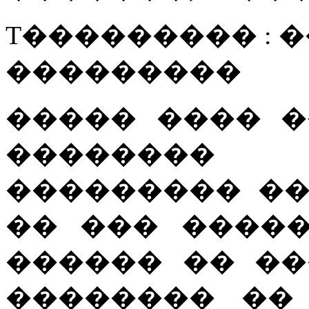
T��������� : 
���������
����� ���� 
�������� 
��������� �
�� ��� ����
������ �� �
�������� ��