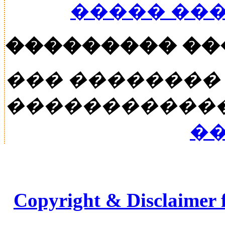
����� ��
��������� �
��� ��������
�����������
��
Copyright & Disclaimer 