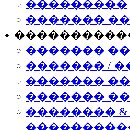
���������
������� �
����������
������� �
������� / �
������� �
������� ��� n
�������� &
���������