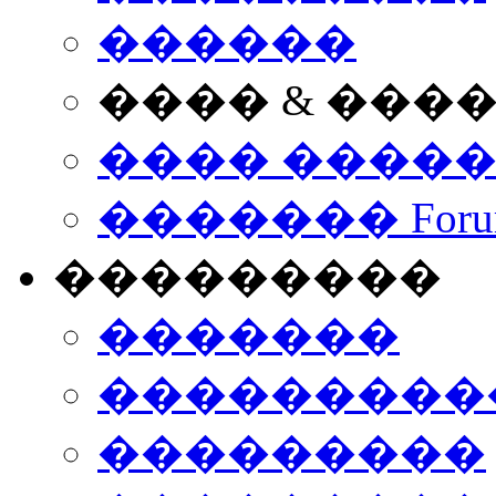
������
���� & ���
���� ����
������� Foru
���������
�������
����������
���������