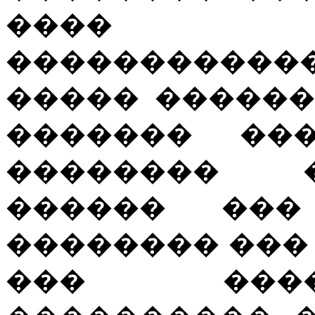
���� �
�����������
����� ������
������� ��
�������� 
������ ���
�������� ���
��� ���