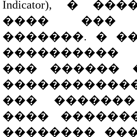
Indicator), � 
���� ��� 
�������. � �
����������
��� ������ 
������������
��� �������
���� ������
�������� ��