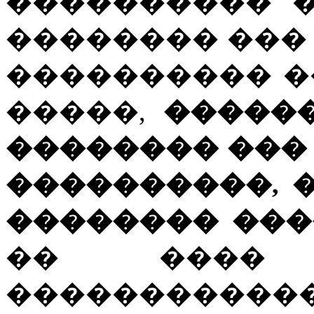
���������� 
�������� ���
���������� �
�����,
�����
�������� ���
����������, 
�������� ��
�� ����
����������