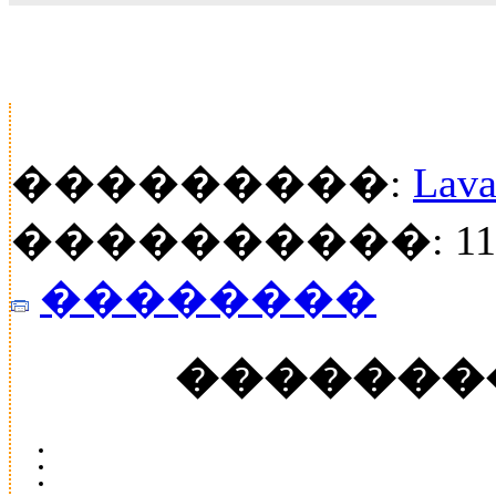
���������:
Lava
����������: 118
��������
�������