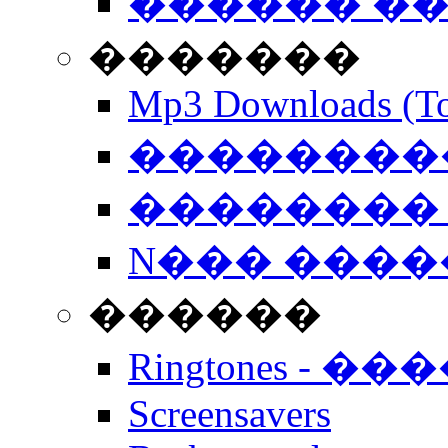
������ �
�������
Mp3 Downloads (To
�����������
�������� 
N��� �����
������
Ringtones - ��
Screensavers