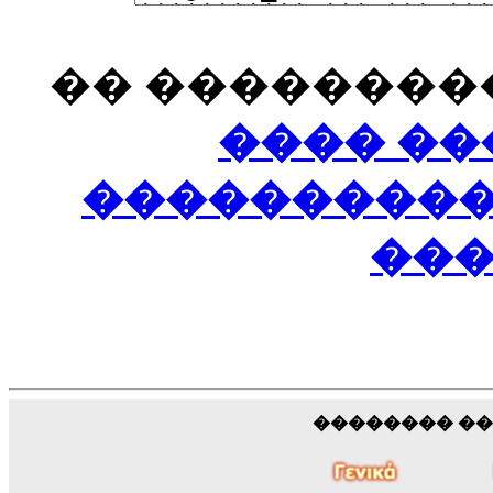
�� ���������
���� �
����������
��
�������� �