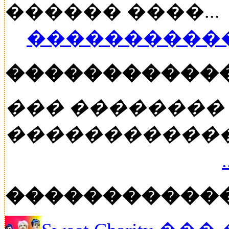
������ ����...
�����������
�����������
��� ��������
�����������
�����������