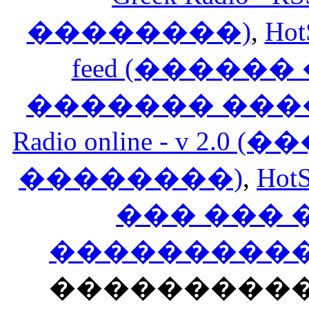
��������)
,
Hot
feed (�����
������� ���
Radio online - v 
��������)
,
HotS
��� ���
�����������
���������