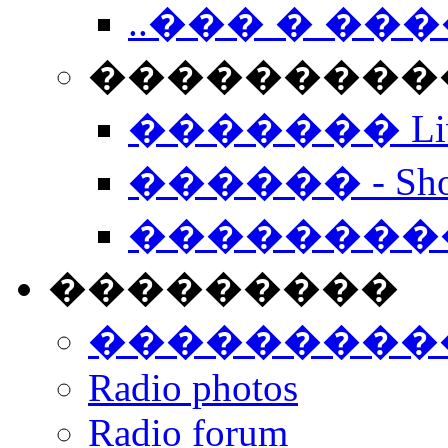
..��� � �
���������� -
������� Live
������ - Sho
��������
���������
���������
Radio photos
Radio forum