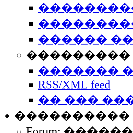
��������
��������
������ �
��������� 
������� 
RSS/XML feed
�� ��� ��
����������
Forum: �����