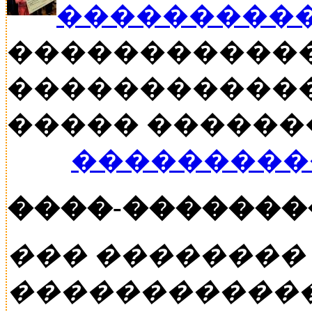
���������
�����������
������������
����� ������� �
���������
����-�������
��� ��������
�����������