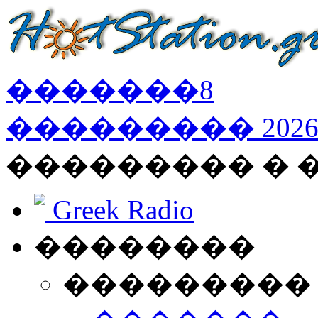
�������
8
���������
202
��������� �
Greek Radio
��������
���������