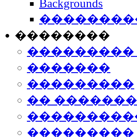
Backgrounds
���������
��������
���������
�������
���������
�� ������
���������
���������