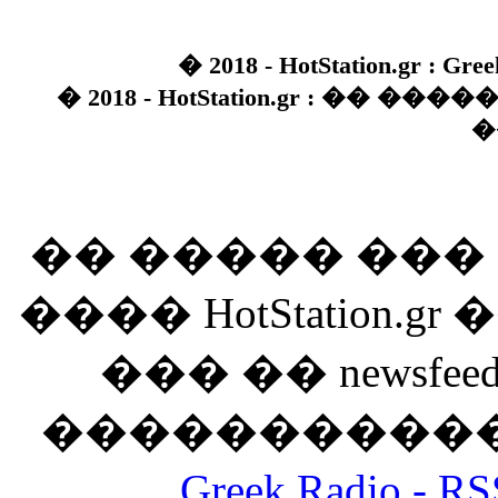
� 2018 - HotStation.gr : Gree
� 2018 - HotStation.gr : �� 
�
�� ����� ��
���� HotStation
��� �� newsfeed
������������
Greek Radio 