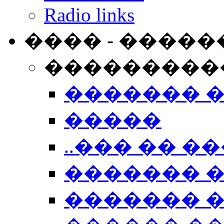
Radio links
���� - �����
���������
������� 
�����
..��� �� ��
������� 
������� �