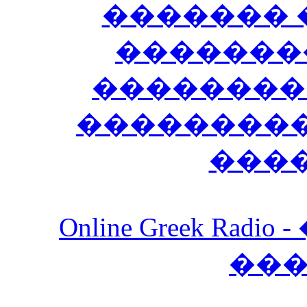
������� 
�������
��������
����������
���
Online Greek Ra
��