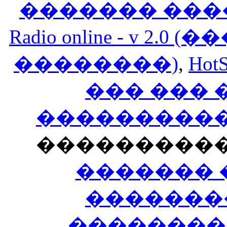
������� ���
Radio online - v 
��������)
,
HotS
��� ���
�����������
���������
������� 
�������
��������