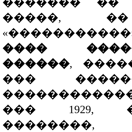
������� �� 
�����, 
«����������
���� ����
������
, ����
��� �����
������������, 
��� 1929, 
�������