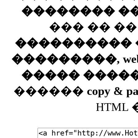
�������� ��
��� �� �
���������� ��
���������, web
����� ����
������
copy & pa
HTML