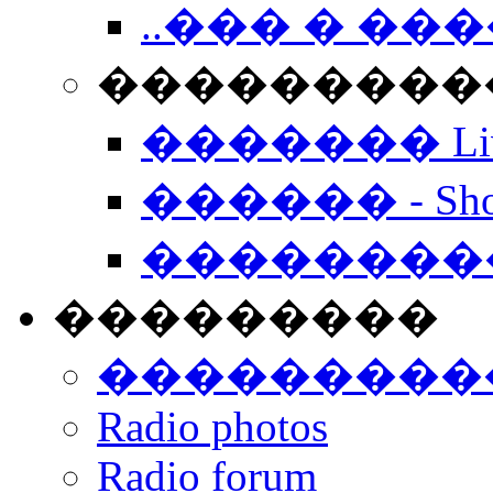
..��� � �
���������� -
������� Live
������ - Sho
��������
���������
���������
Radio photos
Radio forum