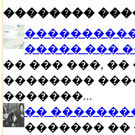
�������� ���
����������
����� ��� 
�� ��� ���, �
�������� ���
�������...
�� �������
������� �� 