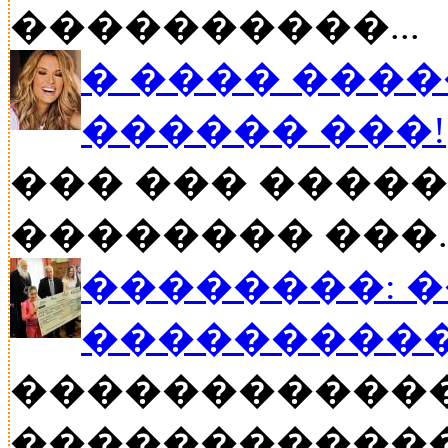
����������...
� ���� ����
������ ���!
��� ��� �����
�������� ���..
��������: 
���������
�����������
������������