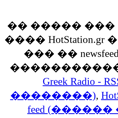
�� ����� ��
���� HotStation
��� �� newsfeed
������������
Greek Radio 
��������)
,
Hot
feed (�����