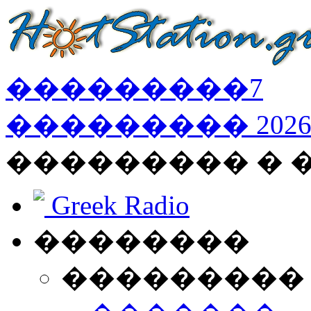
���������
7
���������
202
��������� � 
Greek Radio
��������
���������