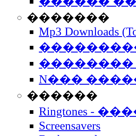
������ �
�������
Mp3 Downloads (To
�����������
�������� 
N��� �����
������
Ringtones - ��
Screensavers