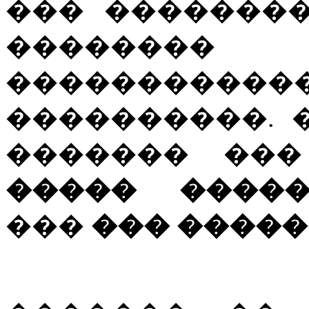
��� �������
�������
������������
����������.
������� ���
����� �����
���
��� ����