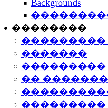
Backgrounds
���������
��������
���������
�������
���������
�� ������
���������
���������