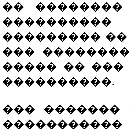
�� �������� 
����������
��������� ��
��� ��������
����� �� ���
����������.
��� �������
�����������