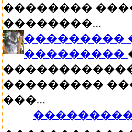
�������� ���
��������...
��������� �
���������
������������
��������� ���
���...
���������