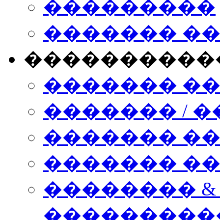
���������
������� �
����������
������� �
������� / �
������� �
������� ��� n
�������� &
���������