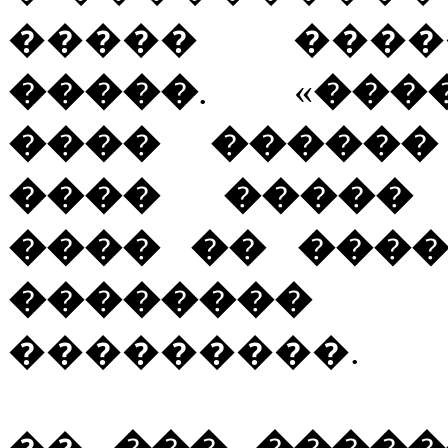
����� ���
�����
. «
���
���� ������
���� ����� 
���� �� ����
�������
���������.
��
��� �����