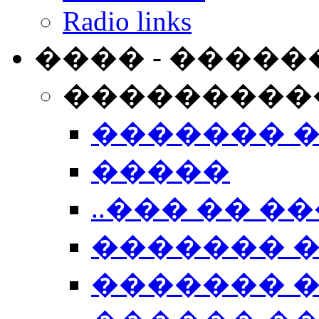
Radio links
���� - �����
���������
������� 
�����
..��� �� ��
������� 
������� �