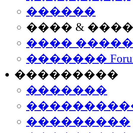
������
���� & ���
���� ����
������� Foru
���������
�������
����������
���������