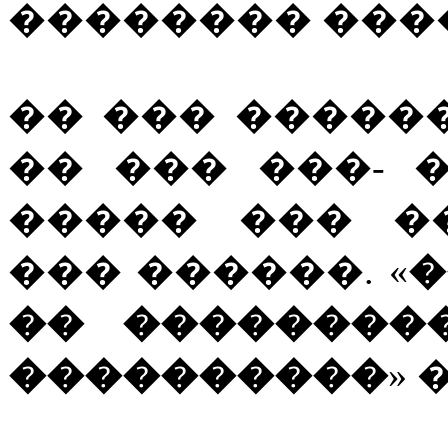
�������� ���
�� ��� �����
�� ��� ���- 
����� ��� �
��� ������. «
�
�� ��������
����������
» 