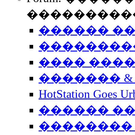
����������
������ �
��������
���� ���
������� &
HotStation Goe
������ �
�������� 