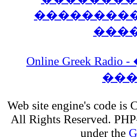
����������
���
Online Greek Ra
��
Web site engine's code is
All Rights Reserved. PHP
under the
G