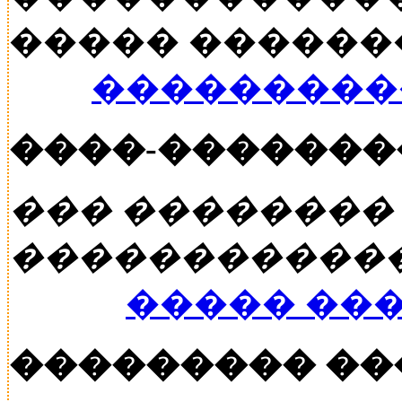
����� ������� �
���������
����-�������
��� ��������
�����������
����� ��
��������� �