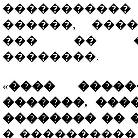
�����������
������, ���
��� �� �
��������.
«
���� ����
�������, ���
�������� �� 
� ����������