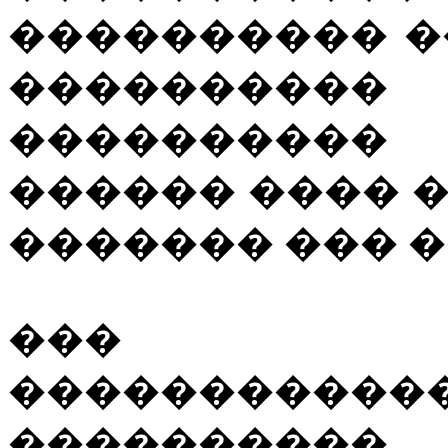
���������� �
��������
����������
������ ���� 
������� ��� �
��� ��
��������
����������,