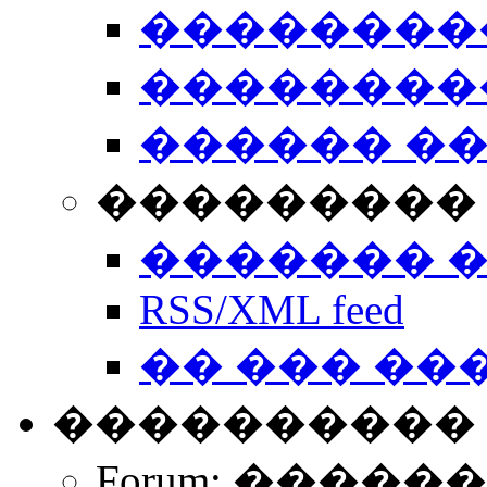
��������
��������
������ �
��������� 
������� 
RSS/XML feed
�� ��� ��
����������
Forum: �����