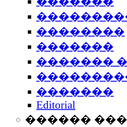
�������
��������
��������
�������
������� 
��������
�������
Editorial
������ ��