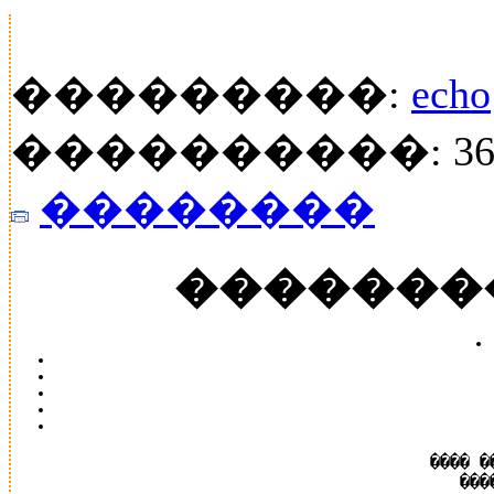
���������:
echo
����������: 36
��������
�������
���� �
���