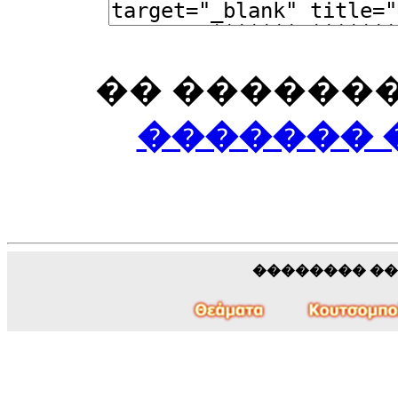
�� �������
������� 
�������� �