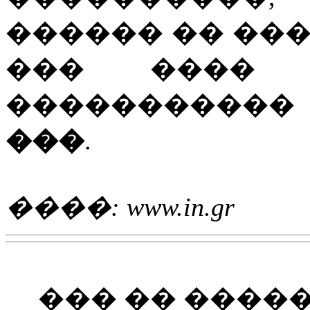
������ �� ��
��� ���� �
���������
���
.
����: www.in.gr
��� �� ����