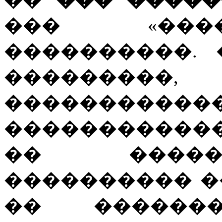
��� «���
����������.
������
��������
�����������
�� �����
���������� �
�� ������