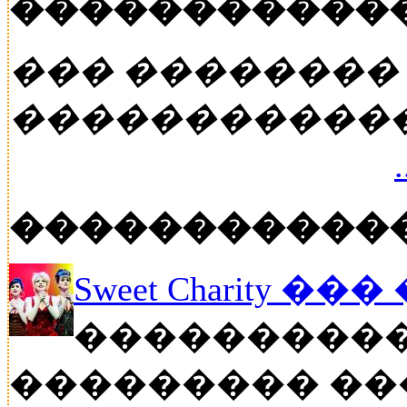
�����������
��� ��������
�����������
�����������
Sweet Charity ��
����������
��������� ��