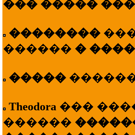
��� ����� ��
��������
��
������
� ����
�����
�����
Theodora
��� ��
������
�����