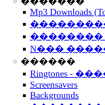
�������
Mp3 Downloads (To
�����������
�������� 
N��� �����
������
Ringtones - ��
Screensavers
Backgrounds