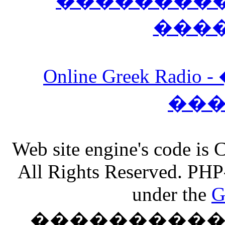
����������
���
Online Greek Ra
��
Web site engine's code is
All Rights Reserved. PHP
under the
G
���������� �