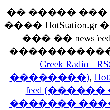
�� ����� ��
���� HotStation
��� �� newsfeed
������������
Greek Radio 
��������)
,
Hot
feed (�����
������� ���