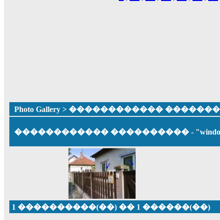
Photo Gallery
> ������������ ������
������������ ���������� - "windo
1 ����������(��) �� 1 ������(��)