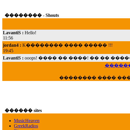
�������� - Shouts
LavantiS :
Hello!
11:56
jordan4 :
K�������� ���� ����� !!!
19:45
LavantiS :
ooops! ���� �� ����! �� �� �
���; ���� ��� ��� �������� ���� �
15:07
������
Dimitris_P :
���� ����� �������� ���� 
21:20
�������� ���� ��
LavantiS :
����� ���� ������� ��� ���
������� �����?" ..............���� �
�������...
16:40
veronica :
E���� 2012 ��� ����� ��� ��
������ sites
������� ��������� ���� ������ 
MusicHeaven
16:39
GreekRadios
veronica :
[
URL
] ���� ���;