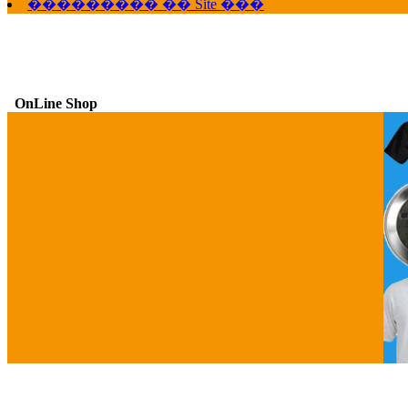
��������� �� Site ���
OnLine Shop
G