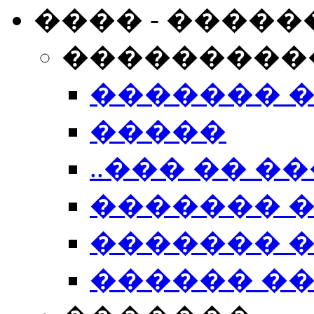
���� - �����
���������
������� 
�����
..��� �� ��
������� 
������� �
������ �