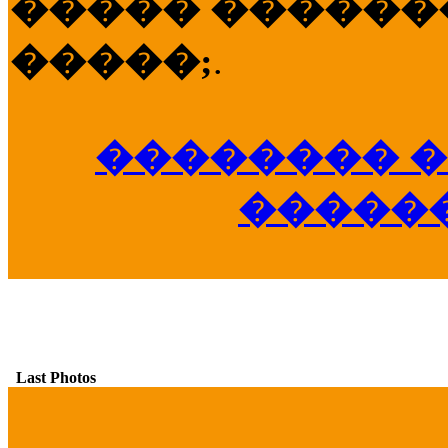
����� �������
�����;
.
�������� �
�����
Last Photos