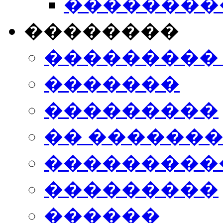
���������
��������
���������
�������
���������
�� ������
���������
���������
������