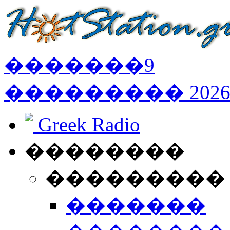
�������
9
���������
202
Greek Radio
��������
���������
�������