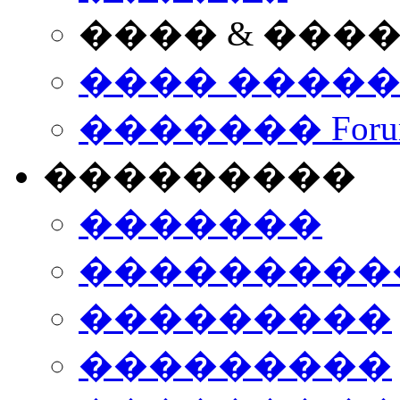
���� & ���
���� ����
������� Foru
���������
�������
����������
���������
���������