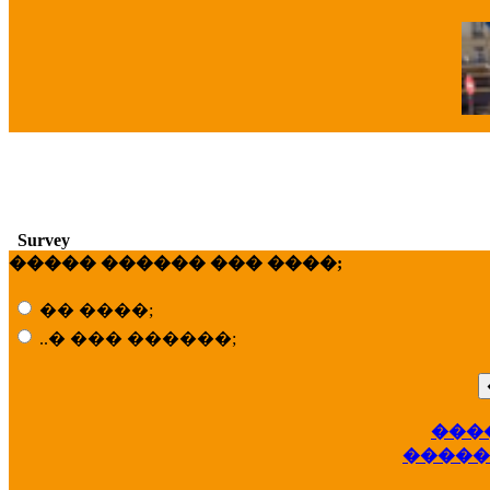
�
Survey
����� ������ ��� ����;
�� ����;
..� ��� ������;
���
��
�����