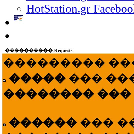
HotStation.gr Faceboo
����������-Requests
��������� ��
�����
��� ��
�������� ���
������
��� �