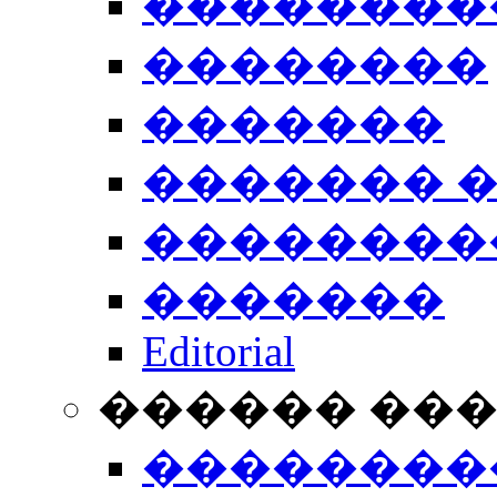
��������
��������
�������
������� 
��������
�������
Editorial
������ ��
��������