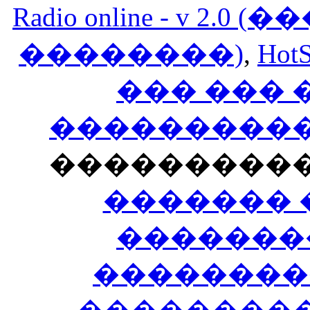
Radio online - v 
��������)
,
HotS
��� ���
�����������
���������
������� 
�������
��������