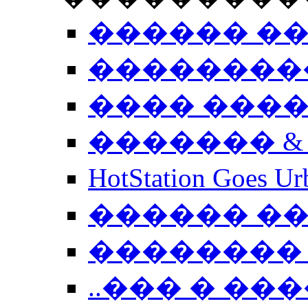
������ �
��������
���� ���
������� &
HotStation Goe
������ �
�������� 
..��� � �