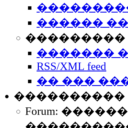
��������
������ �
��������� 
������� 
RSS/XML feed
�� ��� ��
����������
Forum: �����
����������