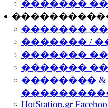
������� �
����������
������� �
������� / �
������� �
������� ��� n
�������� &
���������
HotStation.gr Facebo