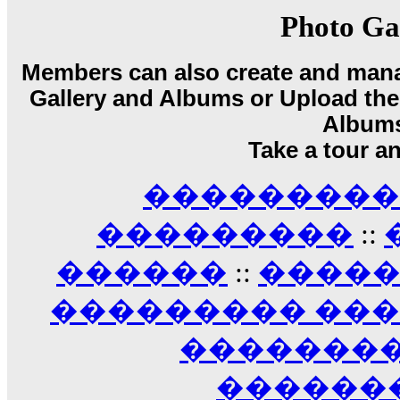
��� ��� ������ '������'...
17:14
Photo Ga
LavantiS :
Echo, ���� �� ������� �� ��
�������������� ��������!
����
Members can also create and mana
������ �� �����.. "������" ��� �������
Gallery and Albums or Upload their
15:33
echo :
��������� ����, ��������� ��� 
Album
����� ��������� �� �����������
Take a tour a
������! ��� ������ �� �����...
14:16
��������� A
LavantiS :
������� ���� ���� ������;
18:01
���������
::
������
::
����
��������� ��
��������
������