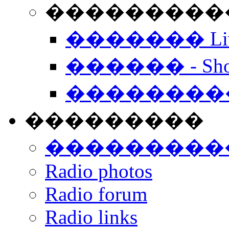
���������� -
������� Live
������ - Sho
��������
���������
���������
Radio photos
Radio forum
Radio links