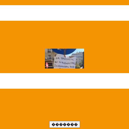
��� ����
�����..