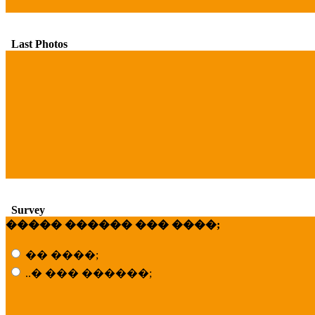
Last Photos
Survey
����� ������ ��� ����;
�� ����;
..� ��� ������;