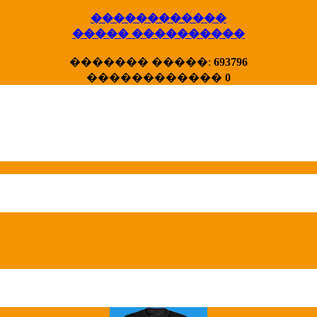
������������
����� ����������
X�����
������� �����:
693796
����� HotStat
������������
0
...
Homeland