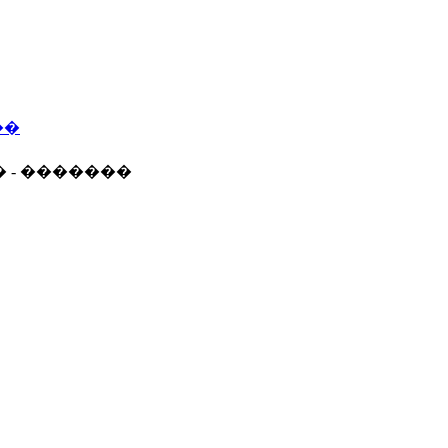
��
� - �������