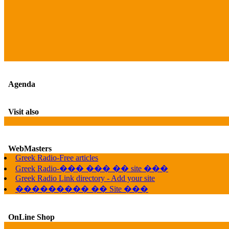
Agenda
Visit also
WebMasters
Greek Radio-Free articles
Greek Radio-��� ��� �� site ���
Greek Radio Link directory - Add your site
��������� �� Site ���
OnLine Shop