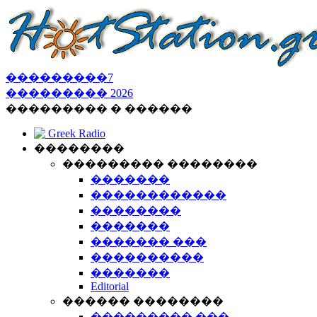
���������
7
���������
2026
��������� � ������
Greek Radio
��������
��������� ��������
�������
������������
��������
�������
������� ���
����������
�������
Editorial
������ ��������
��������� ���