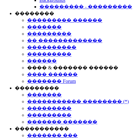
Backgrounds
��������� - ���������
��������
��������� ������
�������
���������
�� �������������
����������
���������
������
���� & ������� ������
���� ������
������� Forum
���������
�������
����������� �������� (*)
���������
���������
������� �������
�����������
������� ���