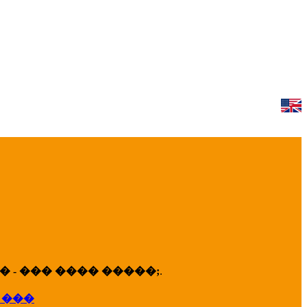
 - ��� ���� �����;
.
 ���