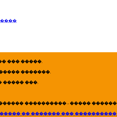
�����
� ��� �����
.
 ����� �������
.
� ����� ���
.
������ ���������� - ����� �������
����� �� ������� ��� ����������