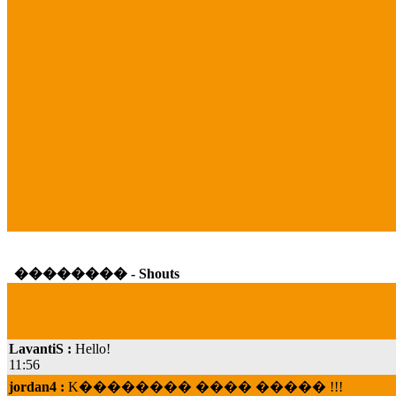
�������� - Shouts
LavantiS :
Hello!
11:56
jordan4 :
K�������� ���� ����� !!!
19:45