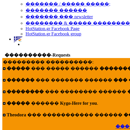
������� / ����� �����;
������� ������
������� ��� newsletter
�������� & ����� �������
HotStation.gr Facebook Page
HotStation.gr Facebook group
����������-Requests
��������� ����������:
�����
��� ����� ������
�������
������
��� ������� ������
���
��������
��� �������� ������
�����
������
Kygo-Here for you
.
Theodora
��� ����������� ������
�
���