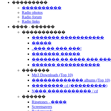
���������
����������
Radio photos
Radio forum
Radio links
���� - ������
�����������
������� �����������
�����
..��� �� ��� ���!
������� �����
������� �� ���� ��� ��
������ �����������
�������
Mp3 Downloads (Top 10)
������������� albums (Top 10)
�������� cd (���������)
N��� ����������� / cd
������
Ringtones - ����
Screensavers