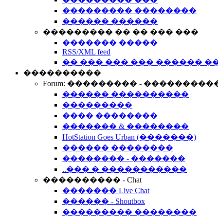
��������� ��������
������ ������
��������� �� �� ��� ���
������� �����
RSS/XML feed
�� ��� ��� ��� ������ �
����������
Forum: ��������� - ���������
������ ����������
���������
���� ��������
������� & ��������
HotStation Goes Urban (�������)
������ ��������
�������� - �������
..��� � �����������
���������� - Chat
������� Live Chat
������ - Shoutbox
��������� ��������