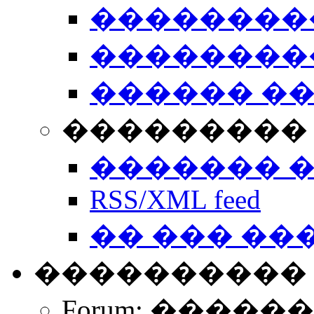
��������
��������
������ �
��������� 
������� 
RSS/XML feed
�� ��� ��
����������
Forum: �����