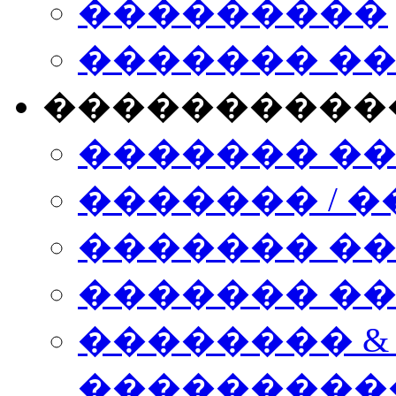
���������
������� �
����������
������� �
������� / �
������� �
������� ��� n
�������� &
���������