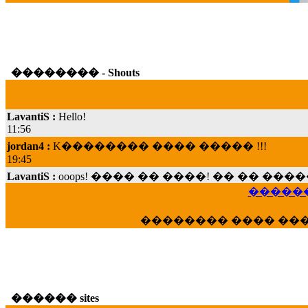
�������� - Shouts
LavantiS :
Hello!
11:56
jordan4 :
K�������� ���� ����� !!!
19:45
LavantiS :
ooops! ���� �� ����! �� �� �
���; ���� ��� ��� �������� ���� �
15:07
������
Dimitris_P :
���� ����� �������� ���� 
�������� ���� ��
21:20
LavantiS :
����� ���� ������� ��� ���
������� �����?" ..............���� �
�������...
16:40
������ sites
veronica :
E���� 2012 ��� ����� ��� ��