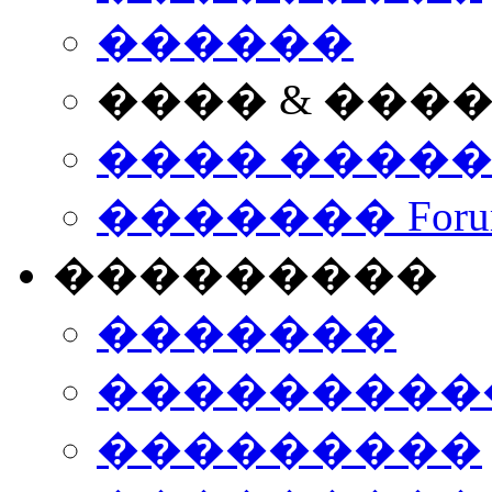
������
���� & ���
���� ����
������� Foru
���������
�������
����������
���������