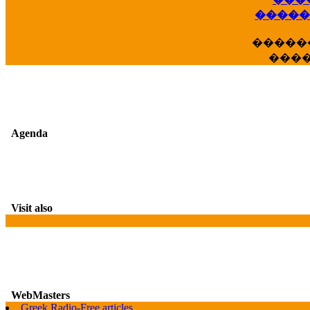
��
�����
�����
���
Agenda
Visit also
WebMasters
Greek Radio-Free articles
G