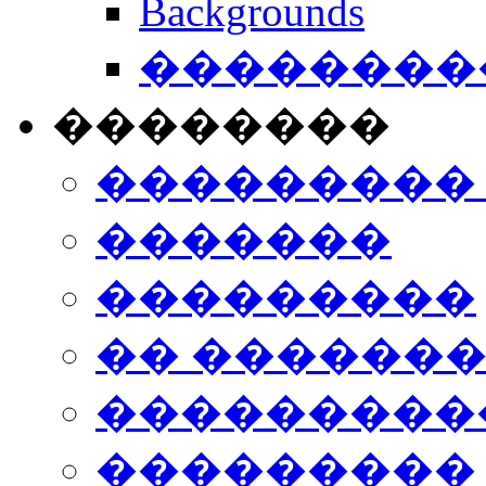
Backgrounds
���������
��������
���������
�������
���������
�� ������
���������
���������