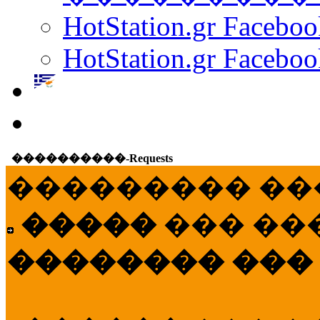
HotStation.gr Facebo
HotStation.gr Faceboo
����������-Requests
��������� ��
�����
��� ��
�������� ���