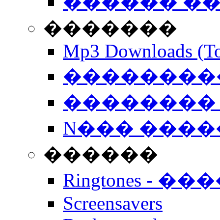
������ �
�������
Mp3 Downloads (To
�����������
�������� 
N��� �����
������
Ringtones - ��
Screensavers