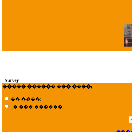
�
Survey
����� ������ ��� ����;
�� ����;
..� ��� ������;
���