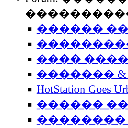
����������
������ �
��������
���� ���
������� &
HotStation Goe
������ �
�������� 