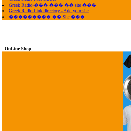
Greek Radio-��� ��� �� site ���
Greek Radio Link directory - Add your site
��������� �� Site ���
OnLine Shop
G