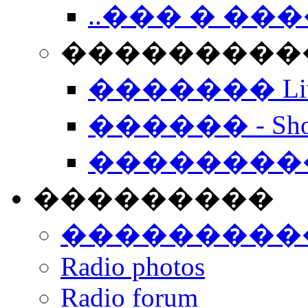
..��� � �
���������� -
������� Live
������ - Sho
��������
���������
���������
Radio photos
Radio forum