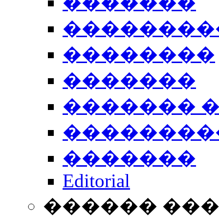
�������
��������
��������
�������
������� 
��������
�������
Editorial
������ ��