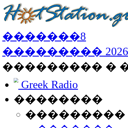
�������
8
���������
202
��������� �
Greek Radio
��������
���������