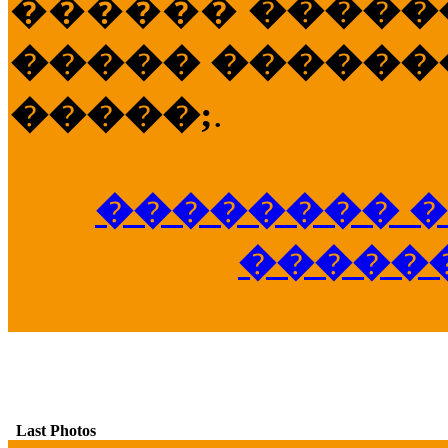
������
�����
����� �������
�����;
.
�������� �
�����
Last Photos