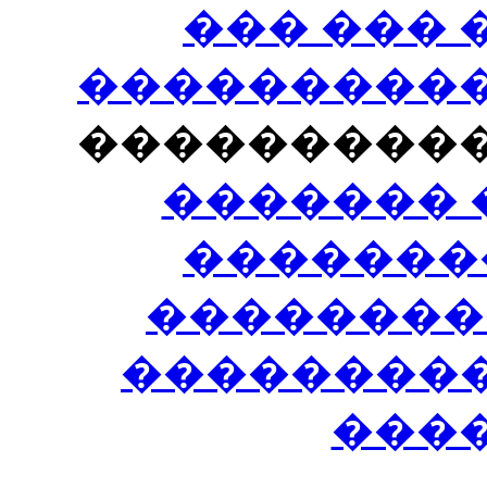
��� ���
�����������
���������
������� 
�������
��������
����������
���