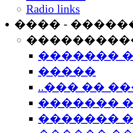
Radio links
���� - �����
���������
������� 
�����
..��� �� ��
������� 
������� �