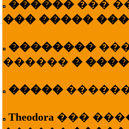
������
��� �
��� ����� ��
��������
��
������
� ����
�����
�����
Theodora
��� ��