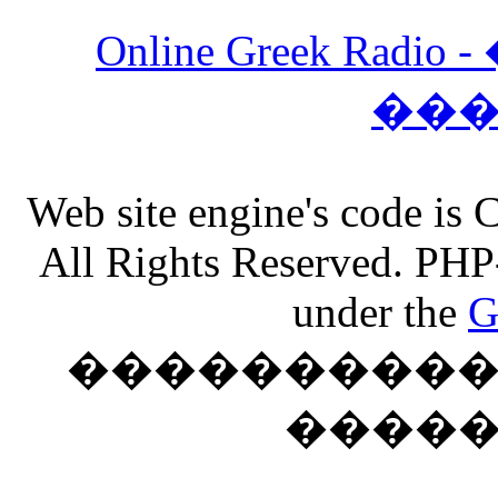
Online Greek Ra
��
Web site engine's code is
All Rights Reserved. PHP
under the
G
���������� �
����