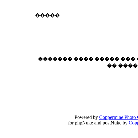
18:59
echo :
��� ��� �������! �� �� ���� �
�����
��� ��� ������ '������'...
17:14
LavantiS :
Echo, ���� �� ������� �� ��
�������������� ��������!
����
������ �� �����.. "������" ��� �������
15:33
echo :
��������� ����, ��������� ��� 
������� ���� ����� ���
����� ��������� �� �����������
�� ���
������! ��� ������ �� �����...
14:16
LavantiS :
������� ���� ���� ������;
18:01
Powered by
Coppermine Photo 
for phpNuke and postNuke by
Cop