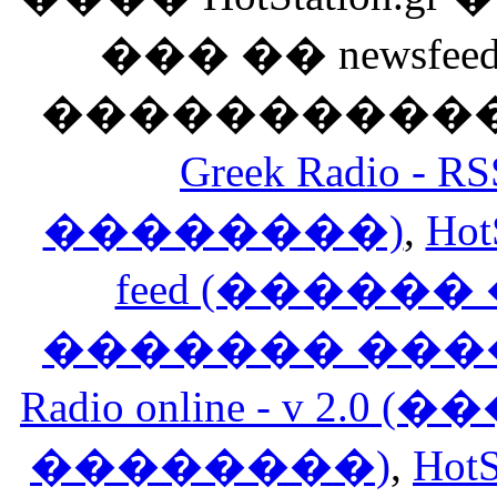
��� �� newsfeed
������������
Greek Radio 
��������)
,
Hot
feed (�����
������� ���
Radio online - v 
��������)
,
HotS