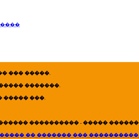
�����
� ��� �����
.
 ����� �������
.
� ����� ���
.
������ ���������� - ����� �������
����� �� ������� ��� ����������