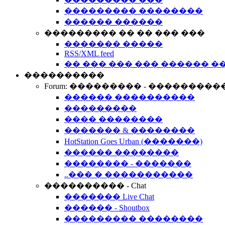
��������� ��������
������ ������
��������� �� �� ��� ���
������� �����
RSS/XML feed
�� ��� ��� ��� ������ �
����������
Forum: ��������� - ���������
������ ����������
���������
���� ��������
������� & ��������
HotStation Goes Urban (�������)
������ ��������
�������� - �������
..��� � �����������
���������� - Chat
������� Live Chat
������ - Shoutbox
��������� ��������