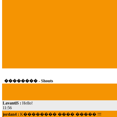
�������� - Shouts
LavantiS :
Hello!
11:56
jordan4 :
K�������� ���� ����� !!!
19:45