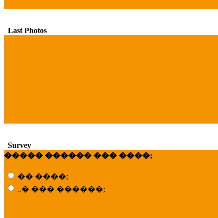
Last Photos
Survey
����� ������ ��� ����;
�� ����;
..� ��� ������;