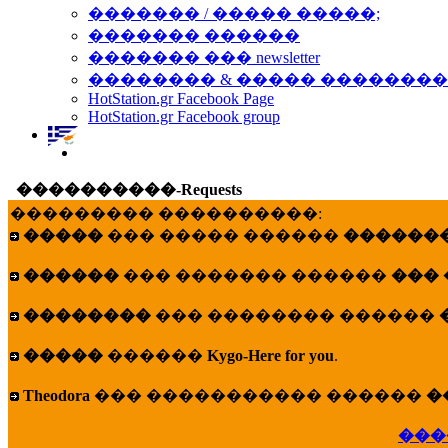
������� / ����� �����;
������� ������
������� ��� newsletter
�������� & ����� �������
HotStation.gr Facebook Page
HotStation.gr Facebook group
����������-Requests
��������� ����������:
�����
��� ����� ������
�������
������
��� ������� ������
���
��������
��� �������� ������
�����
������
Kygo-Here for you
.
Theodora
��� ����������� ������
�
���