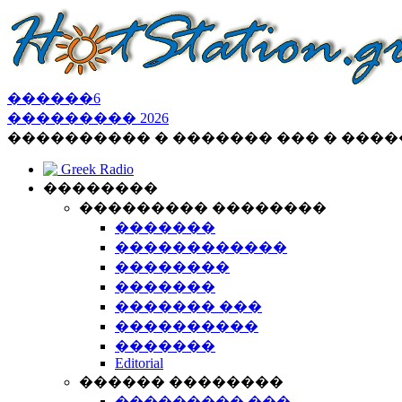
������
6
���������
2026
���������� � ������� ��� � ���
Greek Radio
��������
��������� ��������
�������
������������
��������
�������
������� ���
����������
�������
Editorial
������ ��������
��������� ���