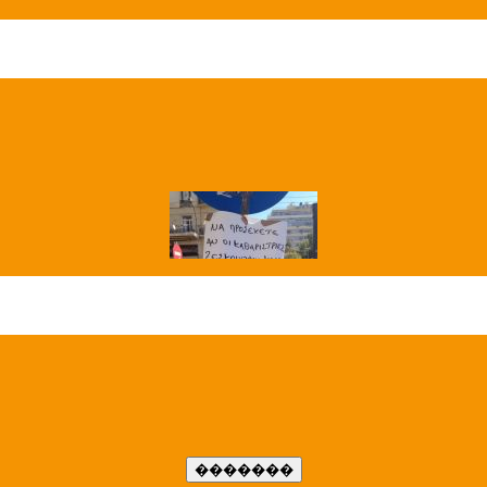
��� ����
�����..