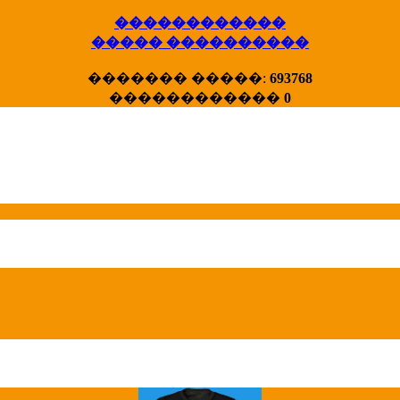
������������
����� ����������
X�����
������� �����:
693768
����� HotStat
������������
0
...
Homeland