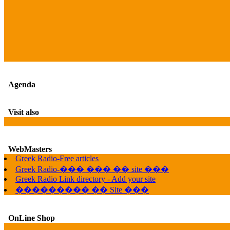
Agenda
Visit also
WebMasters
Greek Radio-Free articles
Greek Radio-��� ��� �� site ���
Greek Radio Link directory - Add your site
��������� �� Site ���
OnLine Shop