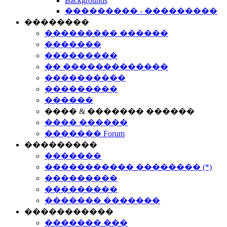
Backgrounds
��������� - ���������
��������
��������� ������
�������
���������
�� �������������
����������
���������
������
���� & ������� ������
���� ������
������� Forum
���������
�������
����������� �������� (*)
���������
���������
������� �������
�����������
������� ���