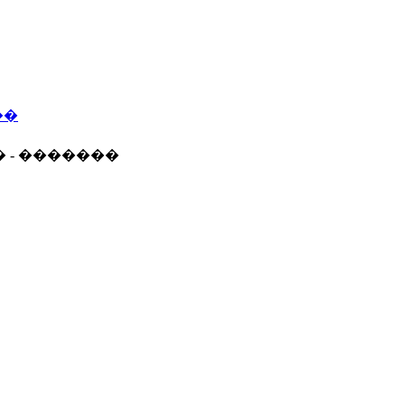
��
� - �������