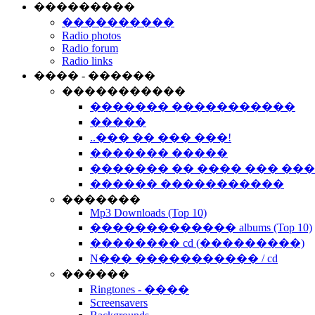
���������
����������
Radio photos
Radio forum
Radio links
���� - ������
�����������
������� �����������
�����
..��� �� ��� ���!
������� �����
������� �� ���� ��� ��
������ �����������
�������
Mp3 Downloads (Top 10)
������������� albums (Top 10)
�������� cd (���������)
N��� ����������� / cd
������
Ringtones - ����
Screensavers