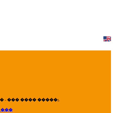
 - ��� ���� �����;
.
 ���