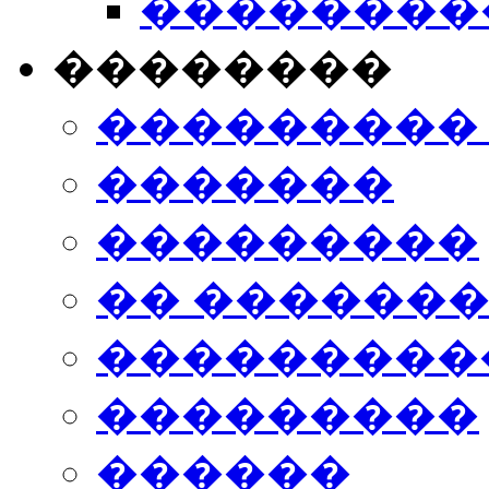
���������
��������
���������
�������
���������
�� ������
���������
���������
������