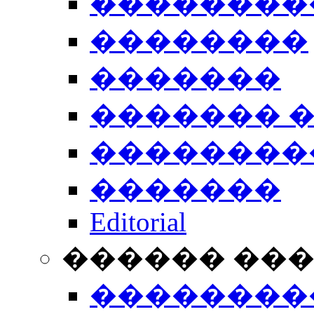
��������
��������
�������
������� 
��������
�������
Editorial
������ ��
��������