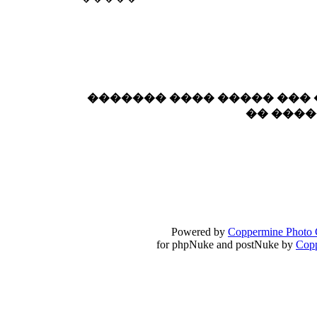
��� ��� ������ '������'...
17:14
LavantiS :
Echo, ���� �� ������� �� ��
�������������� ��������!
����
������ �� �����.. "������" ��� �������
15:33
echo :
��������� ����, ��������� ��� 
������� ���� ����� ���
����� ��������� �� �����������
�� ���
������! ��� ������ �� �����...
14:16
LavantiS :
������� ���� ���� ������;
18:01
Powered by
Coppermine Photo 
for phpNuke and postNuke by
Cop