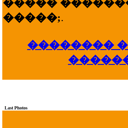
����� �������
�����;
.
�������� �
�����
Last Photos