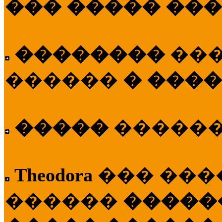
��� ����� ��
��������
��
������
� ����
�����
�����
Theodora
��� ��
������
�����