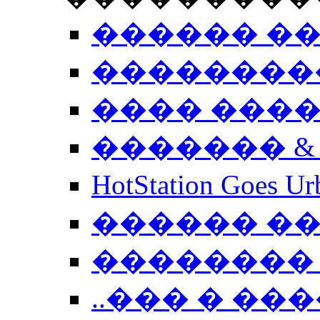
������ �
��������
���� ���
������� &
HotStation Goe
������ �
�������� 
..��� � �