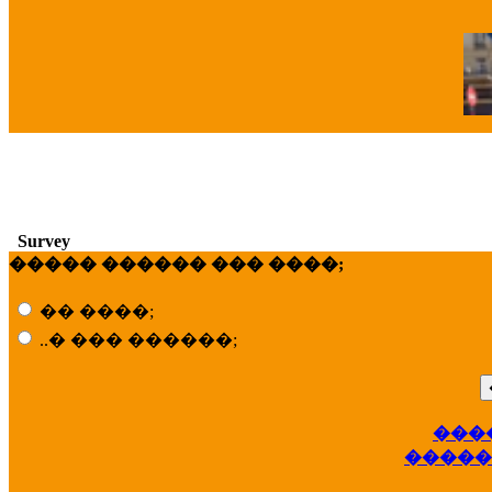
�
Survey
����� ������ ��� ����;
�� ����;
..� ��� ������;
���
��
�����