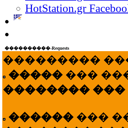
HotStation.gr Faceboo
����������-Requests
��������� ��
�����
��� ��
�������� ���
������
��� �