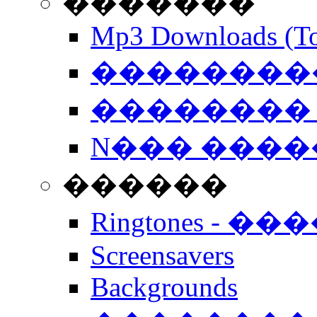
�������
Mp3 Downloads (To
�����������
�������� 
N��� �����
������
Ringtones - ��
Screensavers
Backgrounds