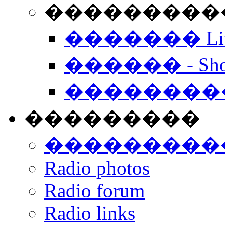
���������� -
������� Live
������ - Sho
��������
���������
���������
Radio photos
Radio forum
Radio links