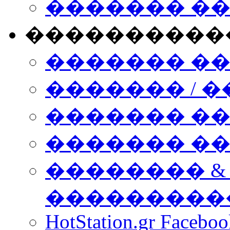
������� �
����������
������� �
������� / �
������� �
������� ��� n
�������� &
���������
HotStation.gr Facebo