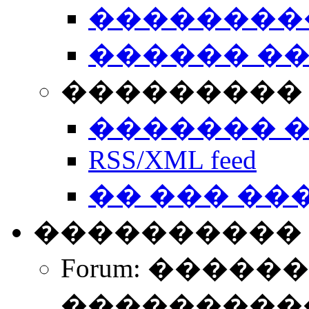
��������
������ �
��������� 
������� 
RSS/XML feed
�� ��� ��
����������
Forum: �����
����������