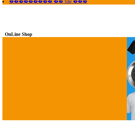
��������� �� Site ���
OnLine Shop
G