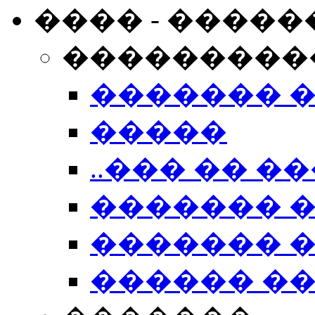
���� - �����
���������
������� 
�����
..��� �� ��
������� 
������� �
������ �