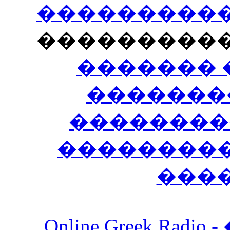
�����������
���������
������� 
�������
��������
����������
���
Online Greek Ra