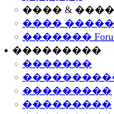
���� & ���
���� ����
������� Foru
���������
�������
����������
���������
���������