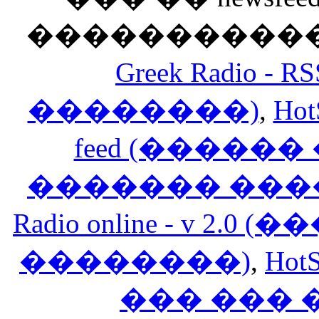
������������
Greek Radio 
��������)
,
Hot
feed (�����
������� ���
Radio online - v 
��������)
,
HotS
��� ���