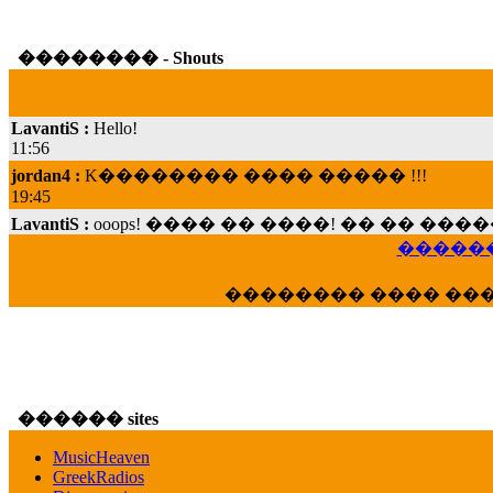
�������� - Shouts
LavantiS :
Hello!
11:56
jordan4 :
K�������� ���� ����� !!!
19:45
LavantiS :
ooops! ���� �� ����! �� �� �
���; ���� ��� ��� �������� ���� �
������
15:07
Dimitris_P :
���� ����� �������� ���� 
�������� ���� ��
21:20
LavantiS :
����� ���� ������� ��� ���
������� �����?" ..............���� �
�������...
16:40
������ sites
veronica :
E���� 2012 ��� ����� ��� ��
������� ��������� ���� ������ 
MusicHeaven
16:39
GreekRadios