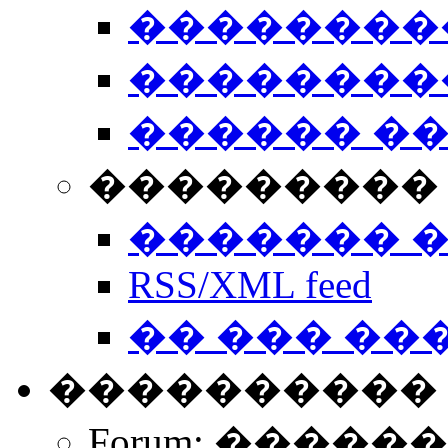
��������
��������
������ �
��������� 
������� 
RSS/XML feed
�� ��� ��
����������
Forum: �����