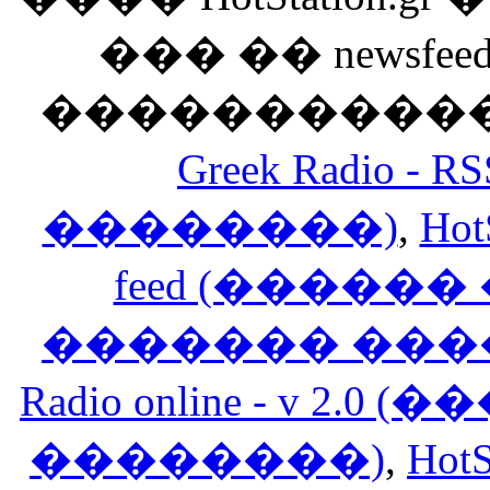
��� �� newsfeed
������������
Greek Radio 
��������)
,
Hot
feed (�����
������� ���
Radio online - v 
��������)
,
HotS