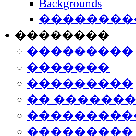
Backgrounds
���������
��������
���������
�������
���������
�� ������
���������
���������