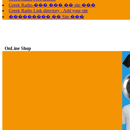
Greek Radio-��� ��� �� site ���
Greek Radio Link directory - Add your site
��������� �� Site ���
OnLine Shop
G