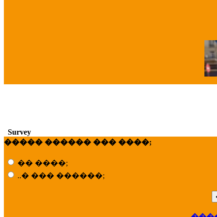
�
Survey
����� ������ ��� ����;
�� ����;
..� ��� ������;
���