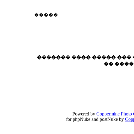
18:59
echo :
��� ��� �������! �� �� ���� �
�����
��� ��� ������ '������'...
17:14
LavantiS :
Echo, ���� �� ������� �� ��
�������������� ��������!
����
������ �� �����.. "������" ��� �������
15:33
echo :
��������� ����, ��������� ��� 
������� ���� ����� ���
����� ��������� �� �����������
�� ���
������! ��� ������ �� �����...
14:16
LavantiS :
������� ���� ���� ������;
18:01
Powered by
Coppermine Photo 
for phpNuke and postNuke by
Cop