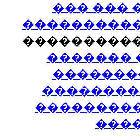
��� ���
�����������
���������
������� 
�������
��������
����������
���