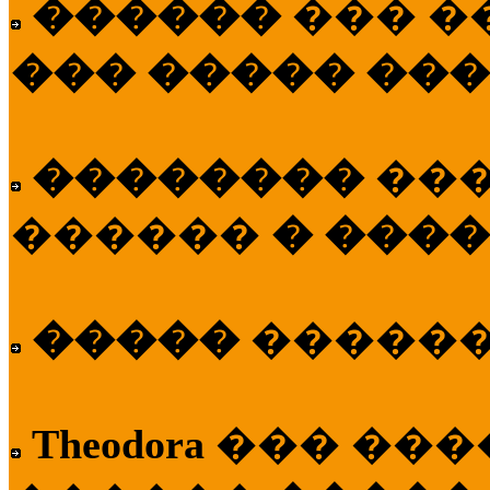
������
��� �
��� ����� ��
��������
��
������
� ����
�����
�����
Theodora
��� ��