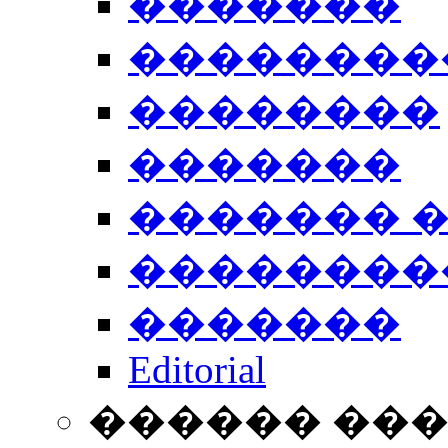
�������
��������
��������
�������
������� 
��������
�������
Editorial
������ ��