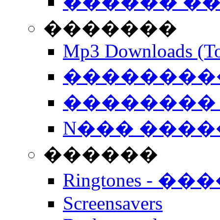
������ �
�������
Mp3 Downloads (To
�����������
�������� 
N��� �����
������
Ringtones - ��
Screensavers