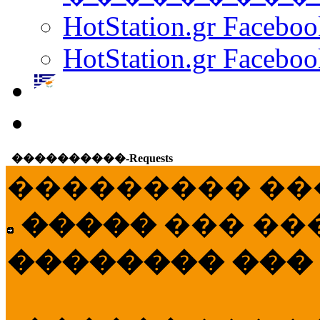
HotStation.gr Facebo
HotStation.gr Faceboo
����������-Requests
��������� ��
�����
��� ��
�������� ���