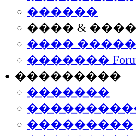
������
���� & ���
���� ����
������� Foru
���������
�������
����������
���������