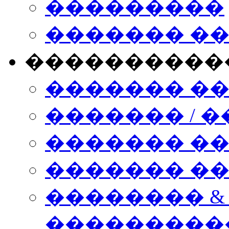
���������
������� �
����������
������� �
������� / �
������� �
������� ��� n
�������� &
���������