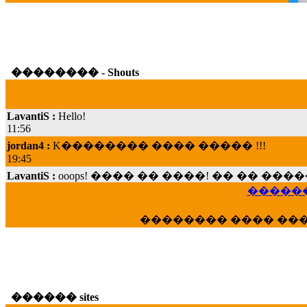
�������� - Shouts
LavantiS :
Hello!
11:56
jordan4 :
K�������� ���� ����� !!!
19:45
LavantiS :
ooops! ���� �� ����! �� �� �
���; ���� ��� ��� �������� ���� �
������
15:07
Dimitris_P :
���� ����� �������� ���� 
�������� ���� ��
21:20
LavantiS :
����� ���� ������� ��� ���
������� �����?" ..............���� �
�������...
16:40
������ sites
veronica :
E���� 2012 ��� ����� ��� ��