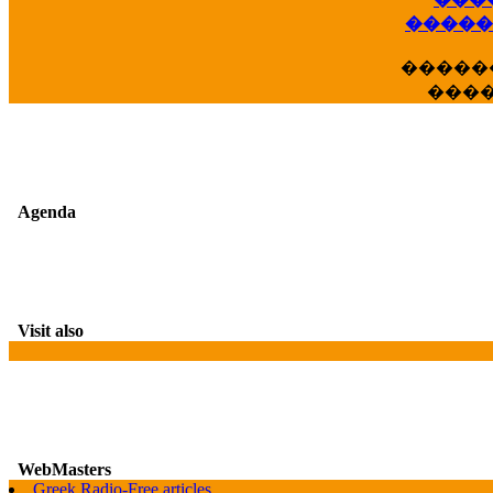
��
�����
�����
���
Agenda
Visit also
WebMasters
Greek Radio-Free articles
G