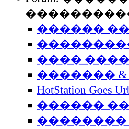
����������
������ �
��������
���� ���
������� &
HotStation Goe
������ �
�������� 