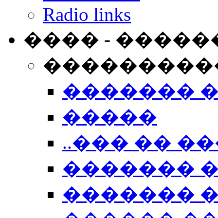
Radio links
���� - �����
���������
������� 
�����
..��� �� ��
������� 
������� �