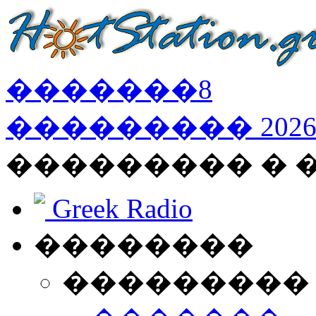
�������
8
���������
202
��������� �
Greek Radio
��������
���������