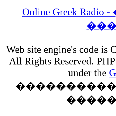
Online Greek Ra
��
Web site engine's code is
All Rights Reserved. PHP
under the
G
���������� �
����