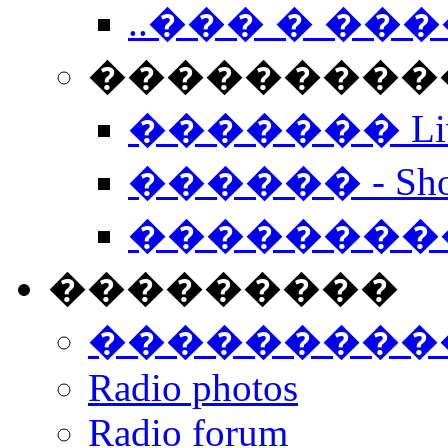
..��� � �
���������� -
������� Live
������ - Sho
��������
���������
���������
Radio photos
Radio forum