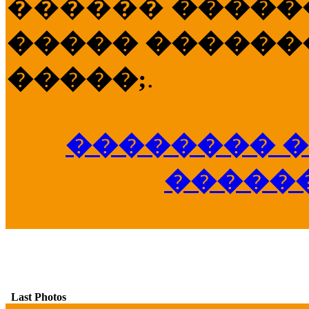
������
�����
����� �������
�����;
.
�������� �
�����
Last Photos