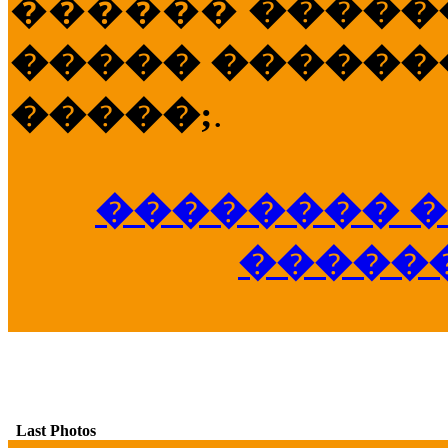
������
�����
����� �������
�����;
.
�������� �
�����
Last Photos