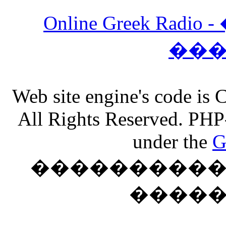
Online Greek Ra
��
Web site engine's code is
All Rights Reserved. PHP
under the
G
���������� �
����