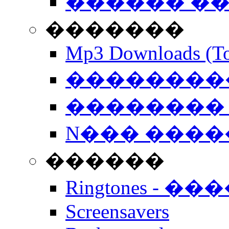
������ �
�������
Mp3 Downloads (To
�����������
�������� 
N��� �����
������
Ringtones - ��
Screensavers