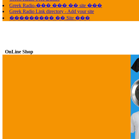
Greek Radio-��� ��� �� site ���
Greek Radio Link directory - Add your site
��������� �� Site ���
OnLine Shop
G