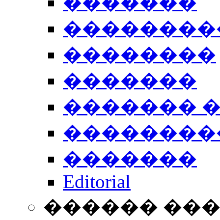
�������
��������
��������
�������
������� 
��������
�������
Editorial
������ ��