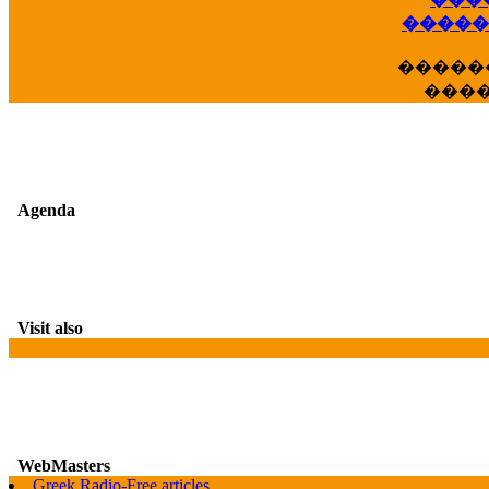
��
�����
�����
���
Agenda
Visit also
WebMasters
Greek Radio-Free articles
G