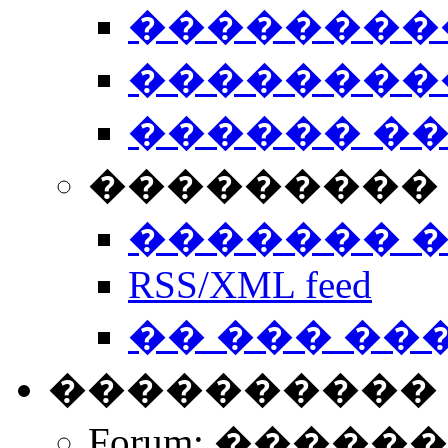
��������
��������
������ �
��������� 
������� 
RSS/XML feed
�� ��� ��
����������
Forum: �����