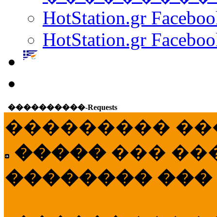
HotStation.gr Facebo
HotStation.gr Faceboo
����������-Requests
��������� ��
�����
��� ��
�������� ���