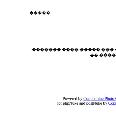
18:59
echo :
��� ��� �������! �� �� ���� �
�����
��� ��� ������ '������'...
17:14
LavantiS :
Echo, ���� �� ������� �� ��
�������������� ��������!
����
������ �� �����.. "������" ��� �������
15:33
echo :
��������� ����, ��������� ��� 
������� ���� ����� ���
����� ��������� �� �����������
�� ���
������! ��� ������ �� �����...
14:16
LavantiS :
������� ���� ���� ������;
18:01
Powered by
Coppermine Photo 
for phpNuke and postNuke by
Cop