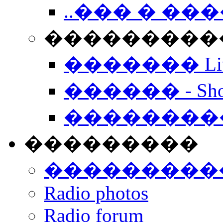
..��� � �
���������� -
������� Live
������ - Sho
��������
���������
���������
Radio photos
Radio forum