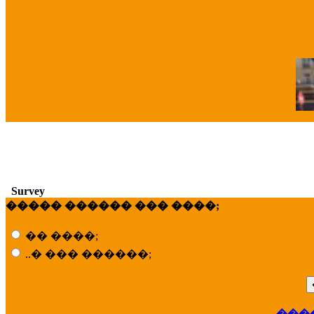
�
Survey
����� ������ ��� ����;
�� ����;
..� ��� ������;
���