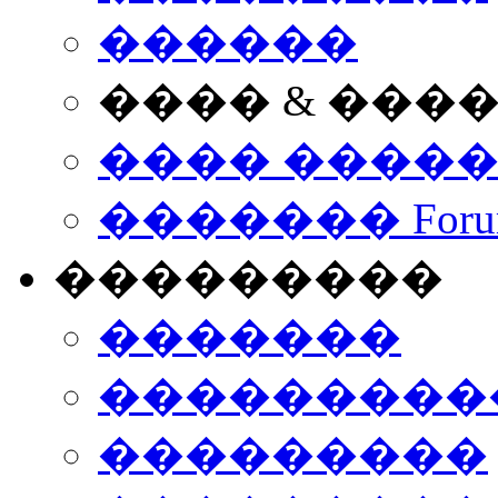
������
���� & ���
���� ����
������� Foru
���������
�������
����������
���������