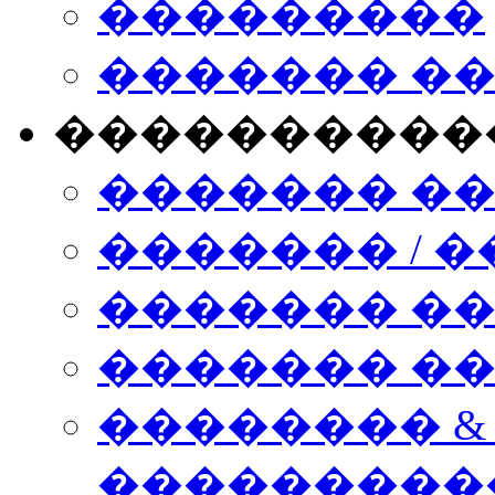
���������
������� �
����������
������� �
������� / �
������� �
������� ��� n
�������� &
���������