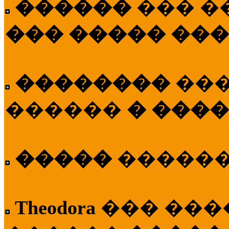
������
��� �
��� ����� ��
��������
��
������
� ����
�����
�����
Theodora
��� ��