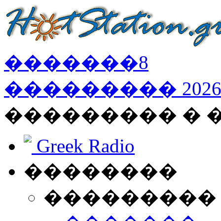
�������
8
���������
202
��������� �
Greek Radio
��������
���������