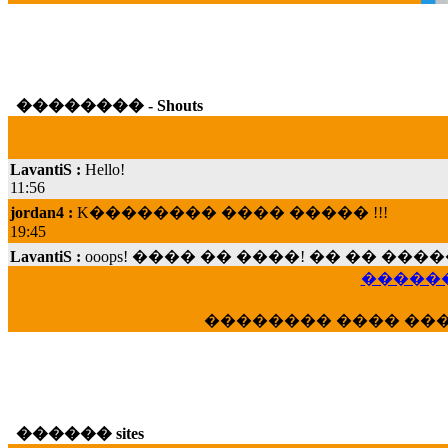
�������� - Shouts
LavantiS :
Hello!
11:56
jordan4 :
K�������� ���� ����� !!!
19:45
LavantiS :
ooops! ���� �� ����! �� �� �
���; ���� ��� ��� �������� ���� �
15:07
������
Dimitris_P :
���� ����� �������� ���� 
�������� ���� ��
21:20
LavantiS :
����� ���� ������� ��� ���
������� �����?" ..............���� �
�������...
16:40
������ sites
veronica :
E���� 2012 ��� ����� ��� ��