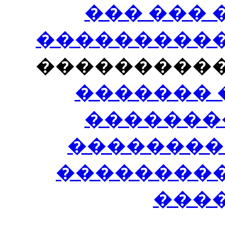
��� ���
�����������
���������
������� 
�������
��������
����������
���