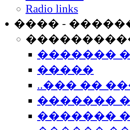
Radio links
���� - �����
���������
������� 
�����
..��� �� ��
������� 
������� �