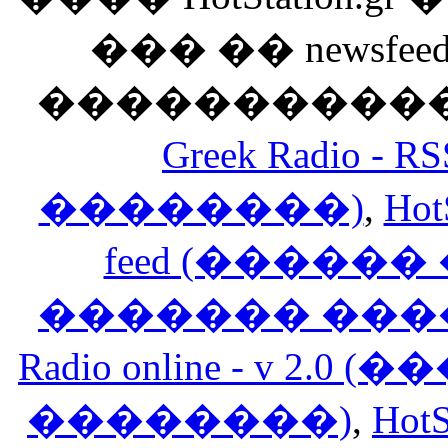
��� �� newsfeed
������������
Greek Radio 
��������)
,
Hot
feed (�����
������� ���
Radio online - v 
��������)
,
HotS