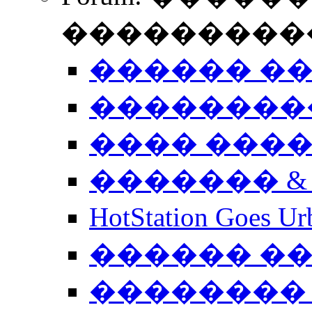
����������
������ �
��������
���� ���
������� &
HotStation Goe
������ �
�������� 