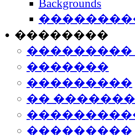
Backgrounds
���������
��������
���������
�������
���������
�� ������
���������
���������