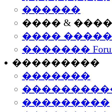
������
���� & ���
���� ����
������� Foru
���������
�������
����������
���������