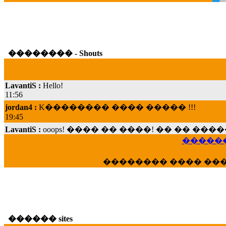
�������� - Shouts
LavantiS :
Hello!
11:56
jordan4 :
K�������� ���� ����� !!!
19:45
LavantiS :
ooops! ���� �� ����! �� �� �
���; ���� ��� ��� �������� ���� �
������
15:07
Dimitris_P :
���� ����� �������� ���� 
�������� ���� ��
21:20
LavantiS :
����� ���� ������� ��� ���
������� �����?" ..............���� �
�������...
16:40
������ sites
veronica :
E���� 2012 ��� ����� ��� ��