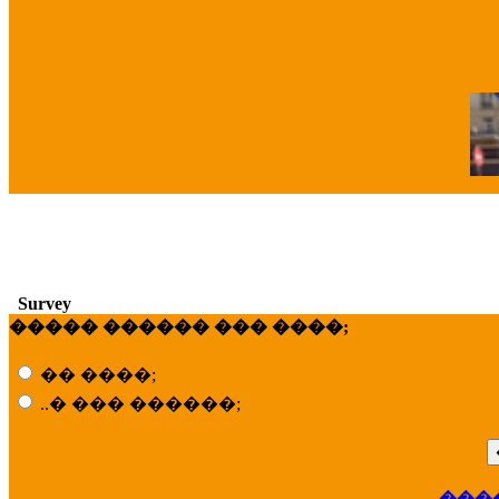
�
Survey
����� ������ ��� ����;
�� ����;
..� ��� ������;
���