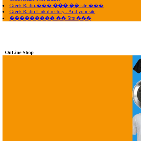
Greek Radio-��� ��� �� site ���
Greek Radio Link directory - Add your site
��������� �� Site ���
OnLine Shop
G