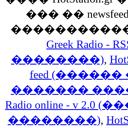
��� �� newsfeed
������������
Greek Radio 
��������)
,
Hot
feed (�����
������� ���
Radio online - v 
��������)
,
HotS