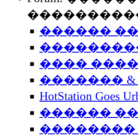
����������
������ �
��������
���� ���
������� &
HotStation Goe
������ �
�������� 