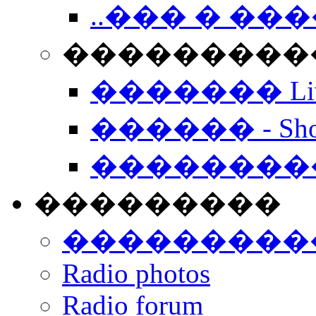
..��� � �
���������� -
������� Live
������ - Sho
��������
���������
���������
Radio photos
Radio forum