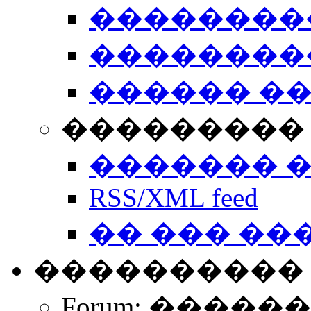
��������
��������
������ �
��������� 
������� 
RSS/XML feed
�� ��� ��
����������
Forum: �����