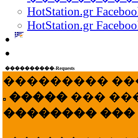
HotStation.gr Facebo
HotStation.gr Faceboo
����������-Requests
��������� ��
�����
��� ��
�������� ���