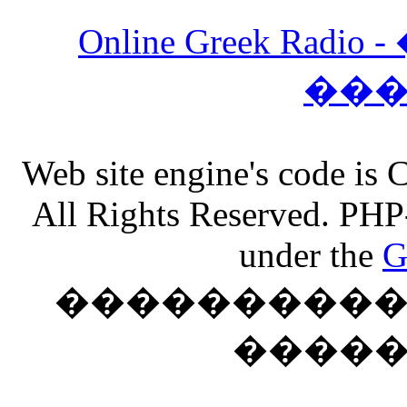
Online Greek Ra
��
Web site engine's code is
All Rights Reserved. PHP
under the
G
���������� �
����