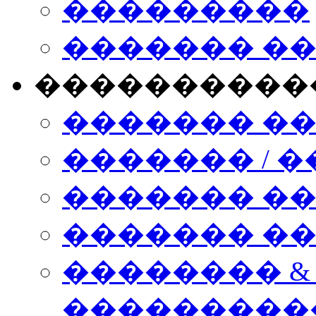
���������
������� �
����������
������� �
������� / �
������� �
������� ��� n
�������� &
���������