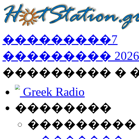
���������
7
���������
202
��������� � 
Greek Radio
��������
���������