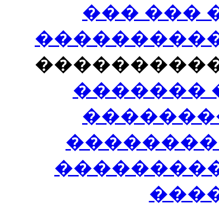
��� ���
�����������
���������
������� 
�������
��������
����������
���