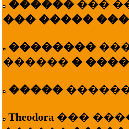
������
��� �
��� ����� ��
��������
��
������
� ����
�����
�����
Theodora
��� ��