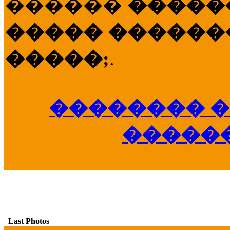
������
�����
����� �������
�����;
.
�������� �
�����
Last Photos