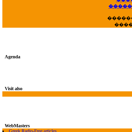
��
�����
�����
���
Agenda
Visit also
WebMasters
Greek Radio-Free articles
G