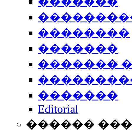
�������
��������
��������
�������
������� 
��������
�������
Editorial
������ ��