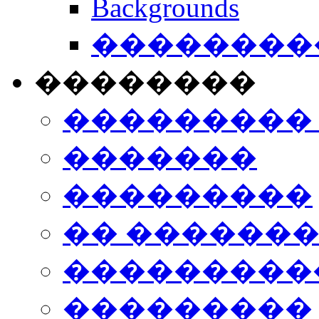
Backgrounds
���������
��������
���������
�������
���������
�� ������
���������
���������