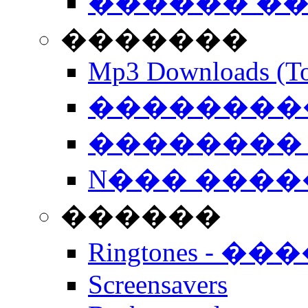
������ �
�������
Mp3 Downloads (To
�����������
�������� 
N��� �����
������
Ringtones - ��
Screensavers