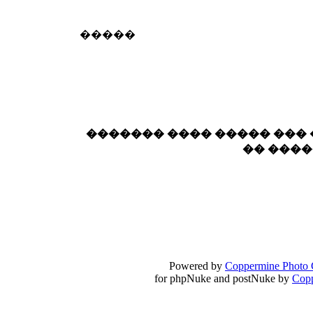
18:59
echo :
��� ��� �������! �� �� ���� �
�����
��� ��� ������ '������'...
17:14
LavantiS :
Echo, ���� �� ������� �� ��
�������������� ��������!
����
������ �� �����.. "������" ��� �������
15:33
echo :
��������� ����, ��������� ��� 
������� ���� ����� ���
����� ��������� �� �����������
�� ���
������! ��� ������ �� �����...
14:16
LavantiS :
������� ���� ���� ������;
18:01
Powered by
Coppermine Photo 
for phpNuke and postNuke by
Cop