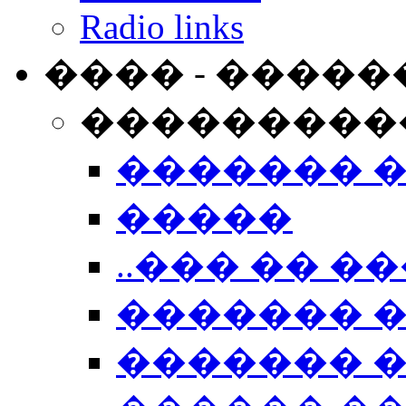
Radio links
���� - �����
���������
������� 
�����
..��� �� ��
������� 
������� �