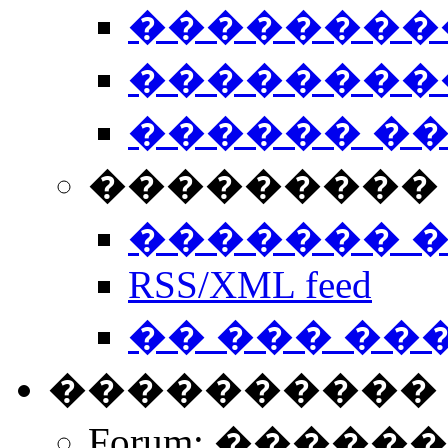
��������
��������
������ �
��������� 
������� 
RSS/XML feed
�� ��� ��
����������
Forum: �����