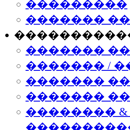
���������
������� �
����������
������� �
������� / �
������� �
������� ��� n
�������� &
���������