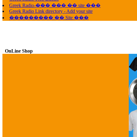
Greek Radio-��� ��� �� site ���
Greek Radio Link directory - Add your site
��������� �� Site ���
OnLine Shop
G