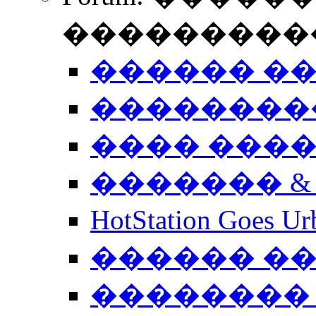
����������
������ �
��������
���� ���
������� &
HotStation Goe
������ �
�������� 