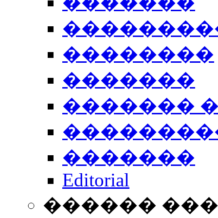
�������
��������
��������
�������
������� 
��������
�������
Editorial
������ ��