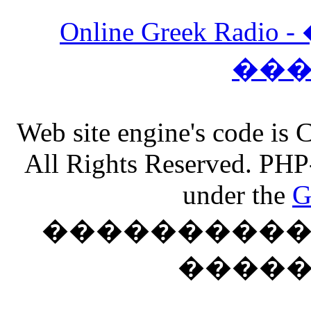
Online Greek Ra
��
Web site engine's code is
All Rights Reserved. PHP
under the
G
���������� �
����