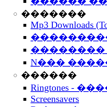
������ �
�������
Mp3 Downloads (To
�����������
�������� 
N��� �����
������
Ringtones - ��
Screensavers