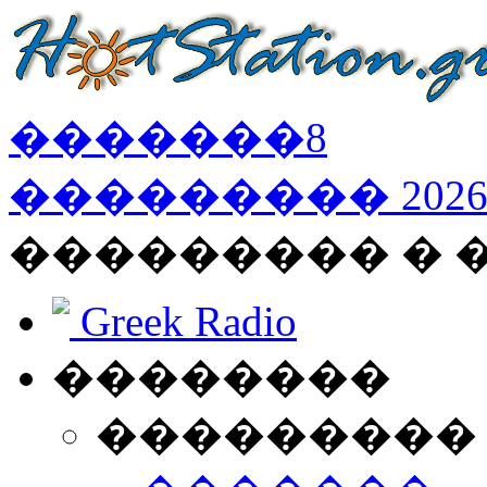
�������
8
���������
202
��������� �
Greek Radio
��������
���������