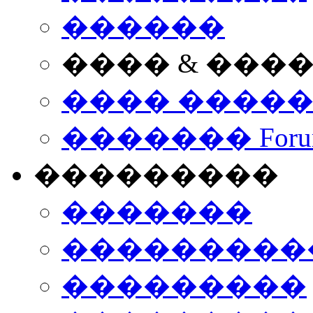
������
���� & ���
���� ����
������� Foru
���������
�������
����������
���������