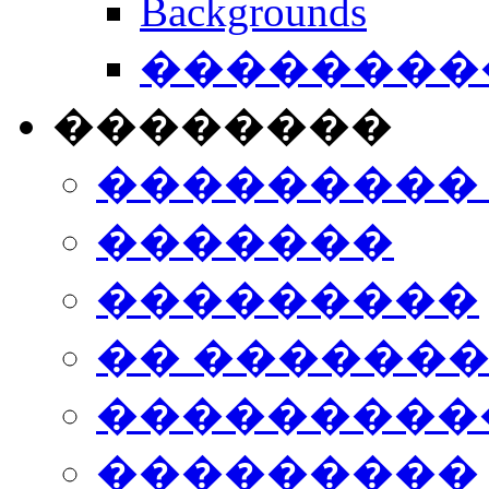
Backgrounds
���������
��������
���������
�������
���������
�� ������
���������
���������