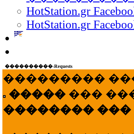
HotStation.gr Facebo
HotStation.gr Faceboo
����������-Requests
��������� ��
�����
��� ��
�������� ���