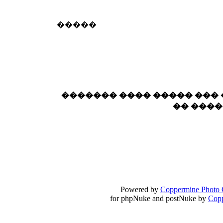
18:59
echo :
��� ��� �������! �� �� ���� �
�����
��� ��� ������ '������'...
17:14
LavantiS :
Echo, ���� �� ������� �� ��
�������������� ��������!
����
������ �� �����.. "������" ��� �������
15:33
echo :
��������� ����, ��������� ��� 
������� ���� ����� ���
����� ��������� �� �����������
�� ���
������! ��� ������ �� �����...
14:16
LavantiS :
������� ���� ���� ������;
18:01
Powered by
Coppermine Photo 
for phpNuke and postNuke by
Cop