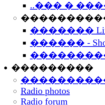
..��� � �
���������� -
������� Live
������ - Sho
��������
���������
���������
Radio photos
Radio forum