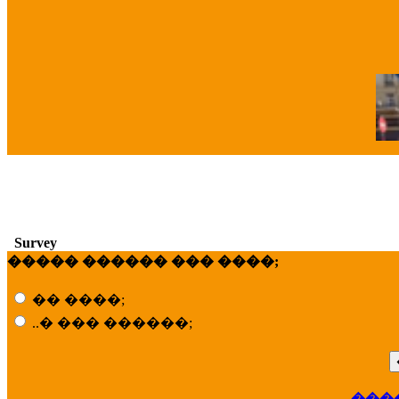
�
Survey
����� ������ ��� ����;
�� ����;
..� ��� ������;
���