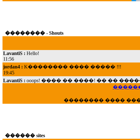
�������� - Shouts
LavantiS :
Hello!
11:56
jordan4 :
K�������� ���� ����� !!!
19:45
LavantiS :
ooops! ���� �� ����! �� �� �
���; ���� ��� ��� �������� ���� �
15:07
������
Dimitris_P :
���� ����� �������� ���� 
�������� ���� ��
21:20
LavantiS :
����� ���� ������� ��� ���
������� �����?" ..............���� �
�������...
16:40
������ sites
veronica :
E���� 2012 ��� ����� ��� ��