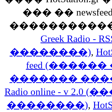
��� �� newsfeed
������������
Greek Radio 
��������)
,
Hot
feed (�����
������� ���
Radio online - v 
��������)
,
HotS