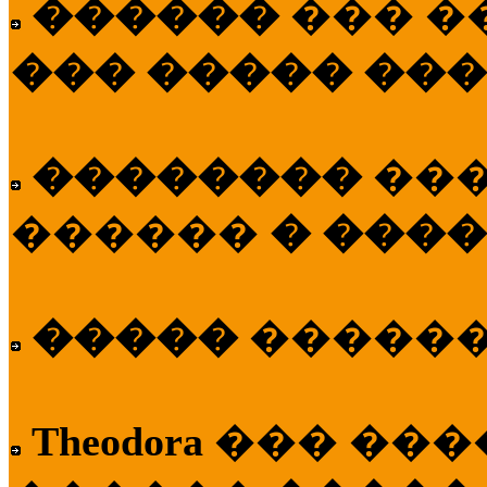
������
��� �
��� ����� ��
��������
��
������
� ����
�����
�����
Theodora
��� ��