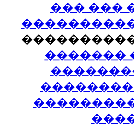
��� ���
�����������
���������
������� 
�������
��������
����������
���