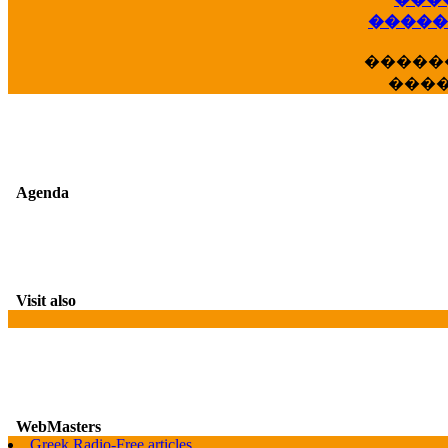
��
�����
�����
���
Agenda
Visit also
WebMasters
Greek Radio-Free articles
G