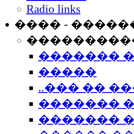
Radio links
���� - �����
���������
������� 
�����
..��� �� ��
������� 
������� �