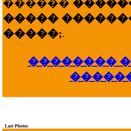
������
�����
����� �������
�����;
.
�������� �
�����
Last Photos