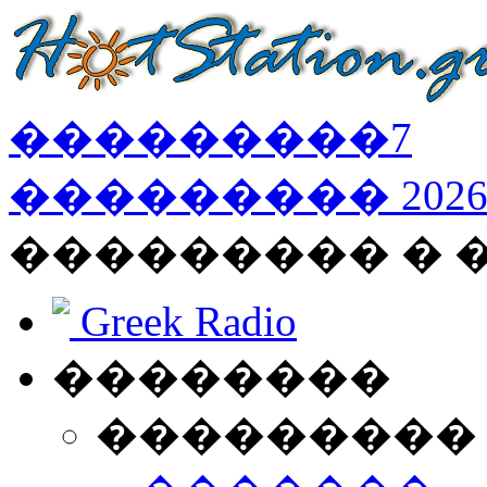
���������
7
���������
202
��������� � 
Greek Radio
��������
���������