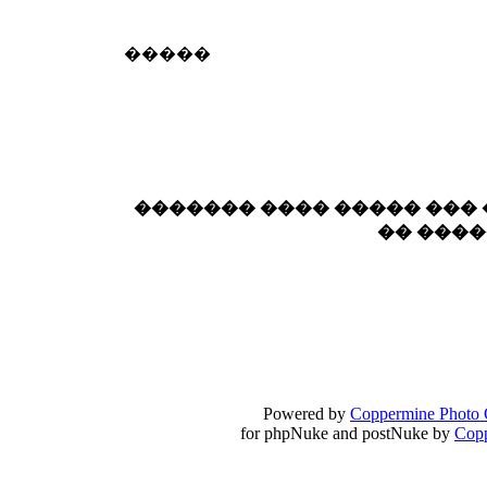
18:59
echo :
��� ��� �������! �� �� ���� �
�����
��� ��� ������ '������'...
17:14
LavantiS :
Echo, ���� �� ������� �� ��
�������������� ��������!
����
������ �� �����.. "������" ��� �������
15:33
echo :
��������� ����, ��������� ��� 
������� ���� ����� ���
����� ��������� �� �����������
�� ���
������! ��� ������ �� �����...
14:16
LavantiS :
������� ���� ���� ������;
18:01
Powered by
Coppermine Photo 
for phpNuke and postNuke by
Cop