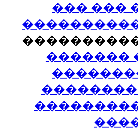
��� ���
�����������
���������
������� 
�������
��������
����������
���