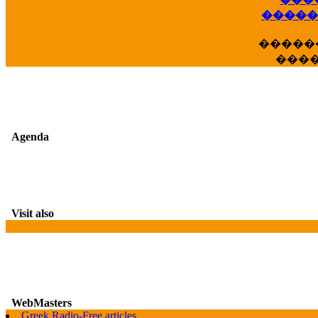
��
�����
�����
���
Agenda
Visit also
WebMasters
Greek Radio-Free articles
G