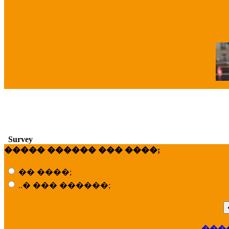
�
Survey
����� ������ ��� ����;
�� ����;
..� ��� ������;
���