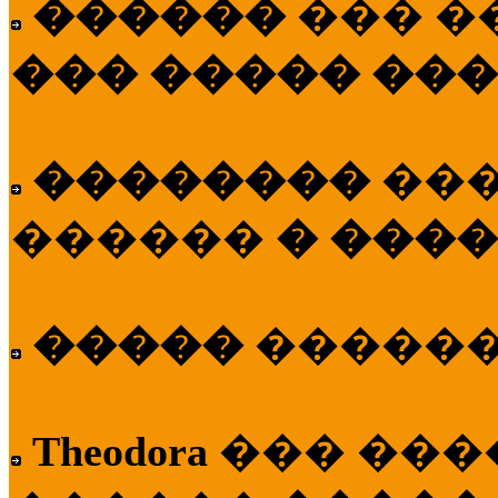
������
��� �
��� ����� ��
��������
��
������
� ����
�����
�����
Theodora
��� ��