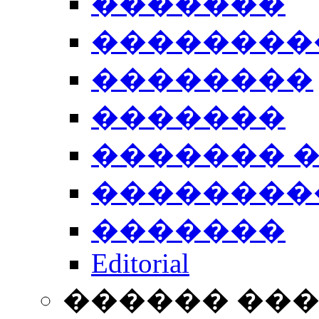
�������
��������
��������
�������
������� 
��������
�������
Editorial
������ ��