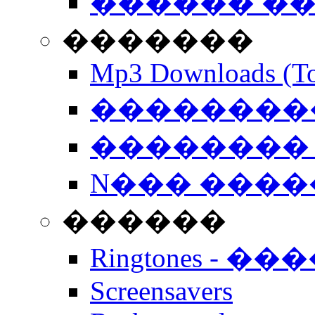
������ �
�������
Mp3 Downloads (To
�����������
�������� 
N��� �����
������
Ringtones - ��
Screensavers