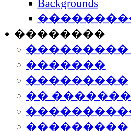
Backgrounds
���������
��������
���������
�������
���������
�� ������
���������
���������