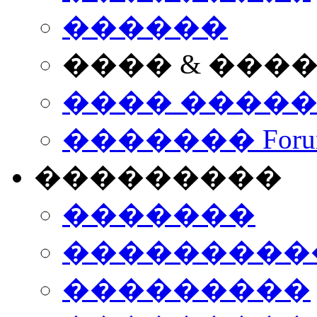
������
���� & ���
���� ����
������� Foru
���������
�������
����������
���������