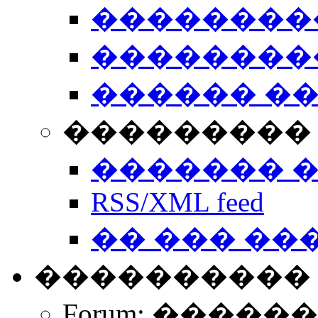
��������
��������
������ �
��������� 
������� 
RSS/XML feed
�� ��� ��
����������
Forum: �����