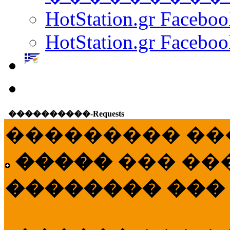
HotStation.gr Facebo
HotStation.gr Faceboo
����������-Requests
��������� ��
�����
��� ��
�������� ���