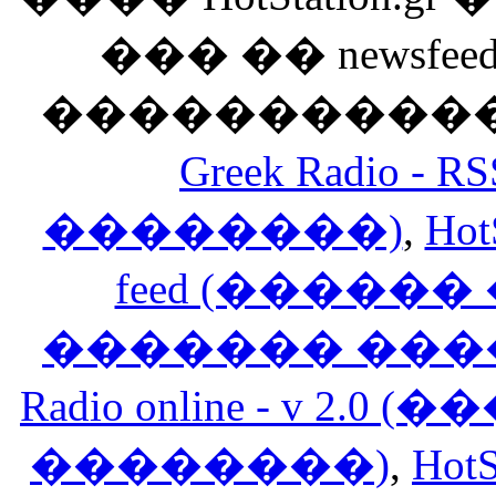
��� �� newsfeed
������������
Greek Radio 
��������)
,
Hot
feed (�����
������� ���
Radio online - v 
��������)
,
HotS