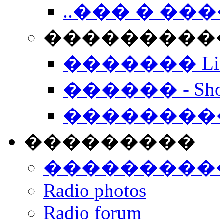
..��� � �
���������� -
������� Live
������ - Sho
��������
���������
���������
Radio photos
Radio forum