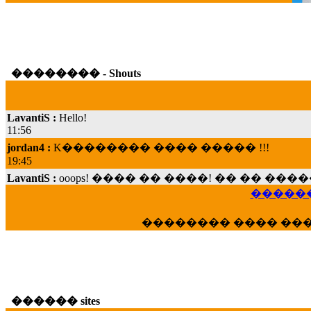
�������� - Shouts
LavantiS :
Hello!
11:56
jordan4 :
K�������� ���� ����� !!!
19:45
LavantiS :
ooops! ���� �� ����! �� �� �
���; ���� ��� ��� �������� ���� �
15:07
������
Dimitris_P :
���� ����� �������� ���� 
�������� ���� ��
21:20
LavantiS :
����� ���� ������� ��� ���
������� �����?" ..............���� �
�������...
16:40
������ sites
veronica :
E���� 2012 ��� ����� ��� ��