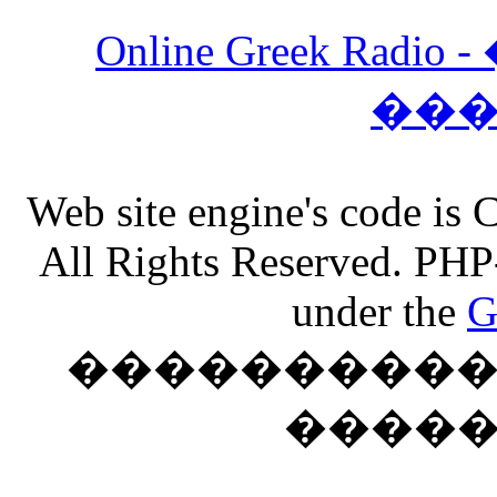
Online Greek Ra
��
Web site engine's code is
All Rights Reserved. PHP
under the
G
���������� �
����