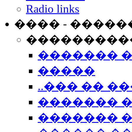
Radio links
���� - �����
���������
������� 
�����
..��� �� ��
������� 
������� �