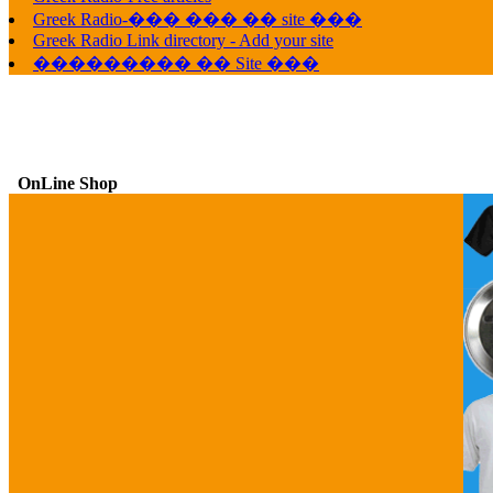
Greek Radio-��� ��� �� site ���
Greek Radio Link directory - Add your site
��������� �� Site ���
OnLine Shop
G