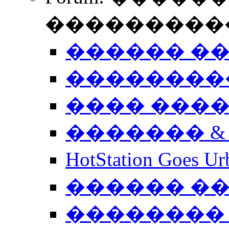
����������
������ �
��������
���� ���
������� &
HotStation Goe
������ �
�������� 