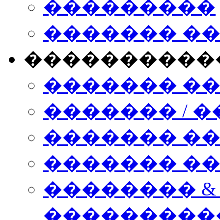
���������
������� �
����������
������� �
������� / �
������� �
������� ��� n
�������� &
���������