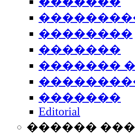
�������
��������
��������
�������
������� 
��������
�������
Editorial
������ ��