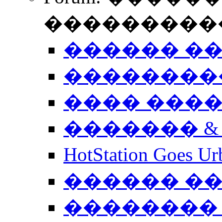
����������
������ �
��������
���� ���
������� &
HotStation Goe
������ �
�������� 