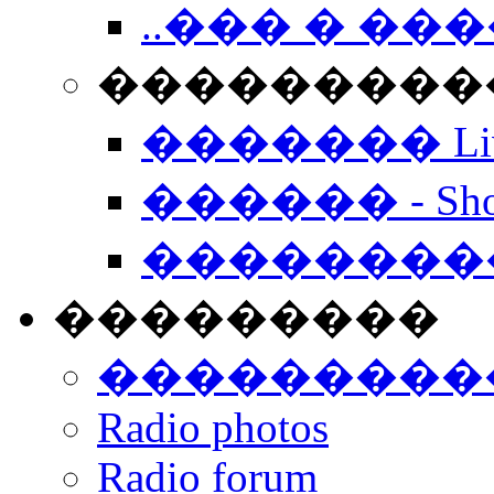
..��� � �
���������� -
������� Live
������ - Sho
��������
���������
���������
Radio photos
Radio forum