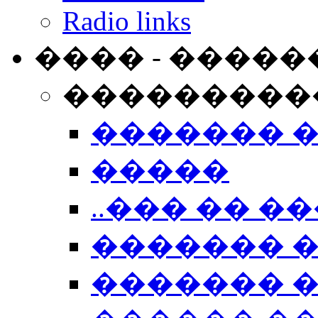
Radio links
���� - �����
���������
������� 
�����
..��� �� ��
������� 
������� �