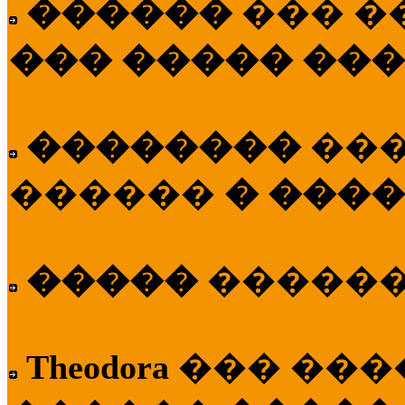
������
��� �
��� ����� ��
��������
��
������
� ����
�����
�����
Theodora
��� ��