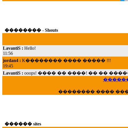
�������� - Shouts
LavantiS :
Hello!
11:56
jordan4 :
K�������� ���� ����� !!!
19:45
LavantiS :
ooops! ���� �� ����! �� �� �
���; ���� ��� ��� �������� ���� �
15:07
������
Dimitris_P :
���� ����� �������� ���� 
�������� ���� ��
21:20
LavantiS :
����� ���� ������� ��� ���
������� �����?" ..............���� �
�������...
16:40
������ sites
veronica :
E���� 2012 ��� ����� ��� ��