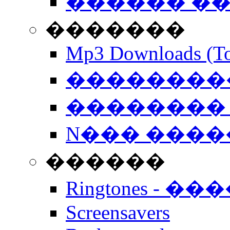
������ �
�������
Mp3 Downloads (To
�����������
�������� 
N��� �����
������
Ringtones - ��
Screensavers