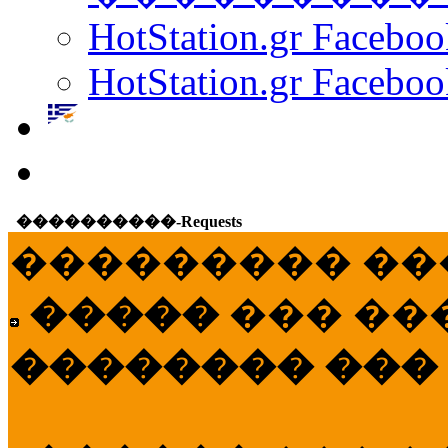
HotStation.gr Facebo
HotStation.gr Faceboo
����������-Requests
��������� ��
�����
��� ��
�������� ���