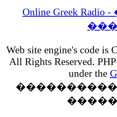
Online Greek Ra
��
Web site engine's code is
All Rights Reserved. PHP
under the
G
���������� �
����