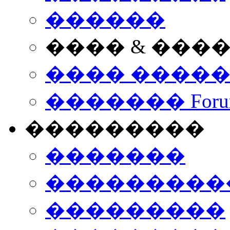
������
���� & ���
���� ����
������� Foru
���������
�������
����������
���������