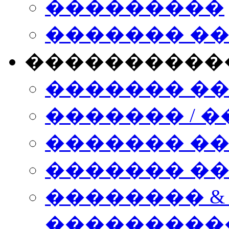
���������
������� �
����������
������� �
������� / �
������� �
������� ��� n
�������� &
���������