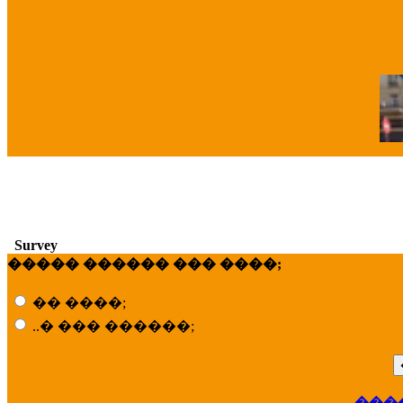
�
Survey
����� ������ ��� ����;
�� ����;
..� ��� ������;
���