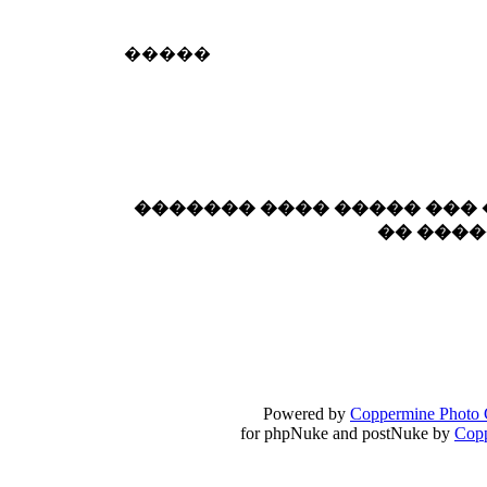
18:59
echo :
��� ��� �������! �� �� ���� �
�����
��� ��� ������ '������'...
17:14
LavantiS :
Echo, ���� �� ������� �� ��
�������������� ��������!
����
������ �� �����.. "������" ��� �������
15:33
echo :
��������� ����, ��������� ��� 
������� ���� ����� ���
����� ��������� �� �����������
�� ���
������! ��� ������ �� �����...
14:16
LavantiS :
������� ���� ���� ������;
18:01
Powered by
Coppermine Photo 
for phpNuke and postNuke by
Cop