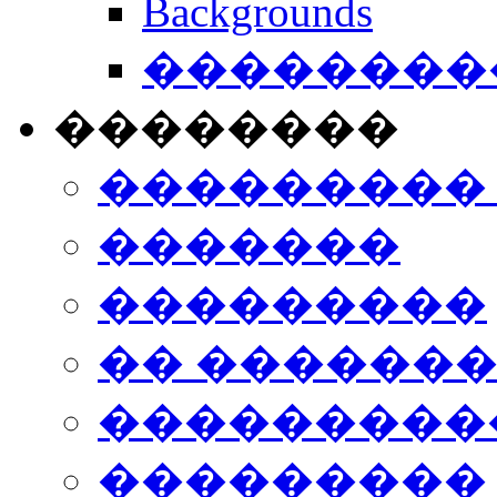
Backgrounds
���������
��������
���������
�������
���������
�� ������
���������
���������