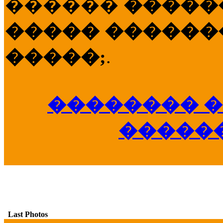
������
�����
����� �������
�����;
.
�������� �
�����
Last Photos