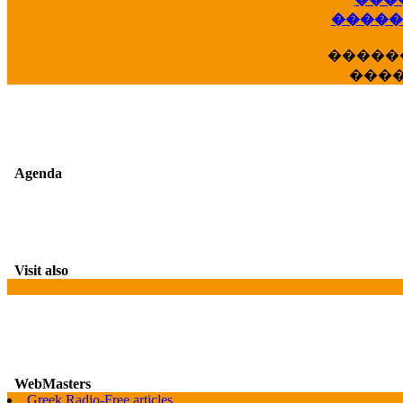
��
�����
�����
���
Agenda
Visit also
WebMasters
Greek Radio-Free articles
G