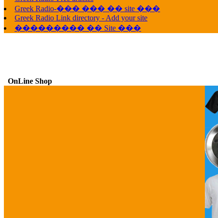
Greek Radio-��� ��� �� site ���
Greek Radio Link directory - Add your site
��������� �� Site ���
OnLine Shop
G