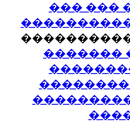
��� ���
�����������
���������
������� 
�������
��������
����������
���