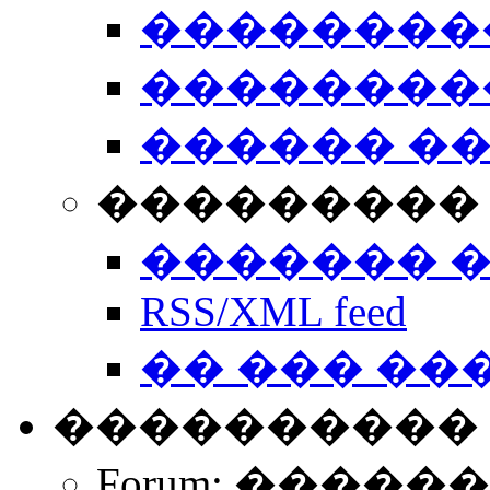
��������
��������
������ �
��������� 
������� 
RSS/XML feed
�� ��� ��
����������
Forum: �����