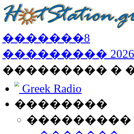
�������
8
���������
202
��������� �
Greek Radio
��������
���������