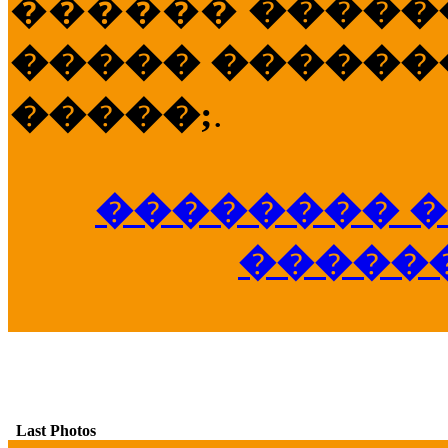
������
�����
����� �������
�����;
.
�������� �
�����
Last Photos