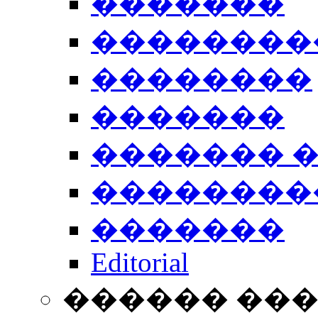
�������
��������
��������
�������
������� 
��������
�������
Editorial
������ ��