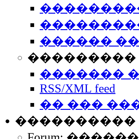
��������
��������
������ �
��������� 
������� 
RSS/XML feed
�� ��� ��
����������
Forum: �����