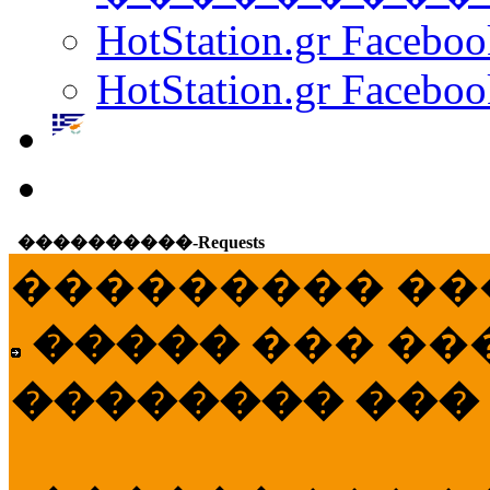
HotStation.gr Facebo
HotStation.gr Faceboo
����������-Requests
��������� ��
�����
��� ��
�������� ���