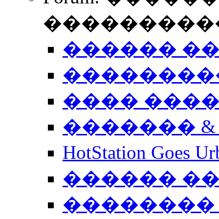
����������
������ �
��������
���� ���
������� &
HotStation Goe
������ �
�������� 