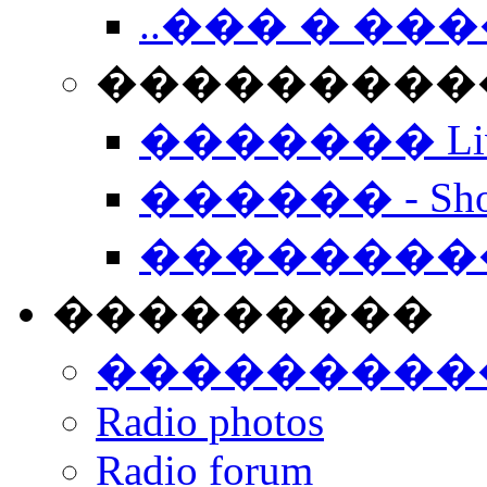
..��� � �
���������� -
������� Live
������ - Sho
��������
���������
���������
Radio photos
Radio forum