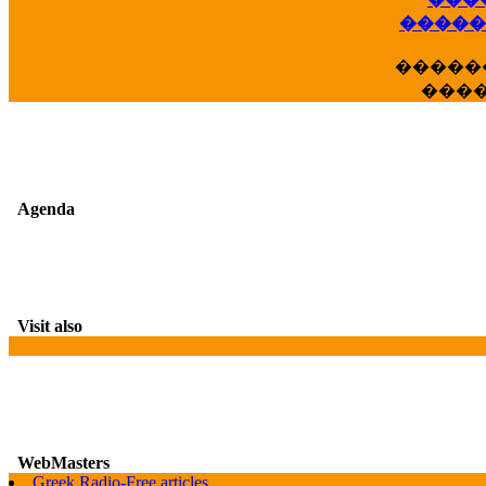
��
�����
�����
���
Agenda
Visit also
WebMasters
Greek Radio-Free articles
G