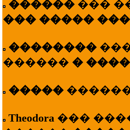
������
��� �
��� ����� ��
��������
��
������
� ����
�����
�����
Theodora
��� ��