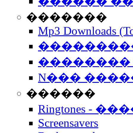
������ �
�������
Mp3 Downloads (To
�����������
�������� 
N��� �����
������
Ringtones - ��
Screensavers