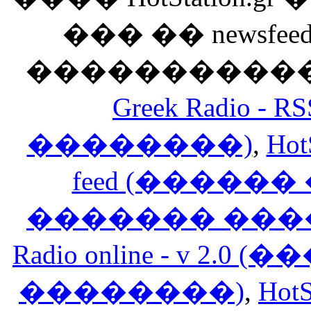
��� �� newsfeed
������������
Greek Radio 
��������)
,
Hot
feed (�����
������� ���
Radio online - v 
��������)
,
HotS