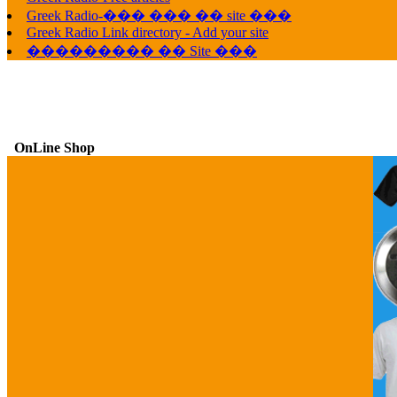
Greek Radio-��� ��� �� site ���
Greek Radio Link directory - Add your site
��������� �� Site ���
OnLine Shop
G