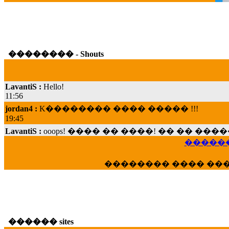
�������� - Shouts
LavantiS :
Hello!
11:56
jordan4 :
K�������� ���� ����� !!!
19:45
LavantiS :
ooops! ���� �� ����! �� �� �
���; ���� ��� ��� �������� ���� �
������
15:07
Dimitris_P :
���� ����� �������� ���� 
�������� ���� ��
21:20
LavantiS :
����� ���� ������� ��� ���
������� �����?" ..............���� �
�������...
16:40
������ sites
veronica :
E���� 2012 ��� ����� ��� ��