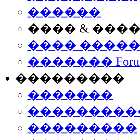
������
���� & ���
���� ����
������� Foru
���������
�������
����������
���������