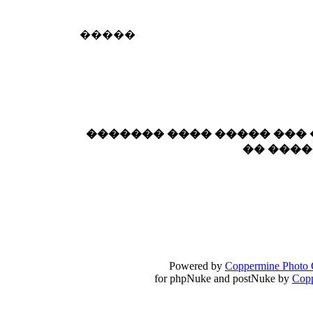
18:59
echo :
��� ��� �������! �� �� ���� �
�����
��� ��� ������ '������'...
17:14
LavantiS :
Echo, ���� �� ������� �� ��
�������������� ��������!
����
������ �� �����.. "������" ��� �������
15:33
echo :
��������� ����, ��������� ��� 
������� ���� ����� ���
����� ��������� �� �����������
�� ���
������! ��� ������ �� �����...
14:16
LavantiS :
������� ���� ���� ������;
18:01
Powered by
Coppermine Photo 
for phpNuke and postNuke by
Cop