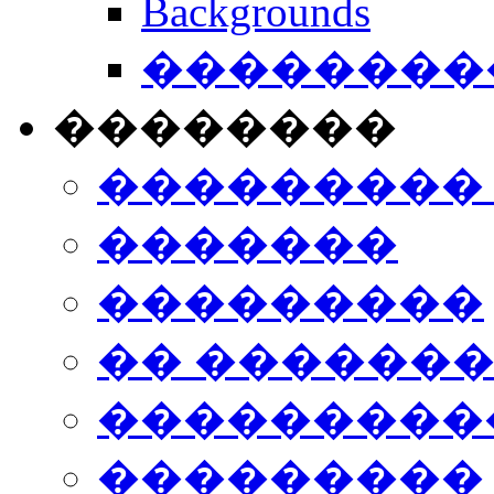
Backgrounds
���������
��������
���������
�������
���������
�� ������
���������
���������