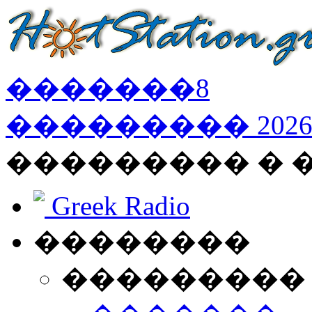
�������
8
���������
202
��������� �
Greek Radio
��������
���������