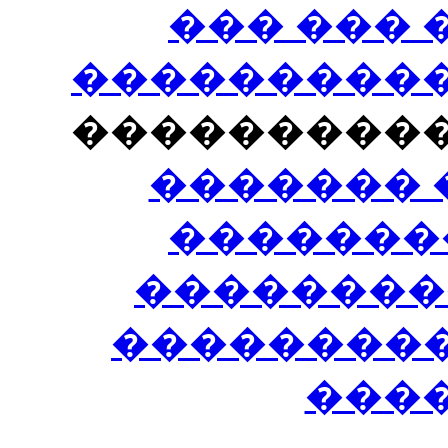
��� ���
�����������
���������
������� 
�������
��������
����������
���