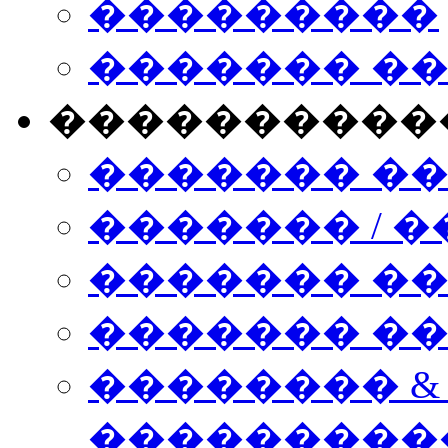
���������
������� �
����������
������� �
������� / �
������� �
������� ��� n
�������� &
���������