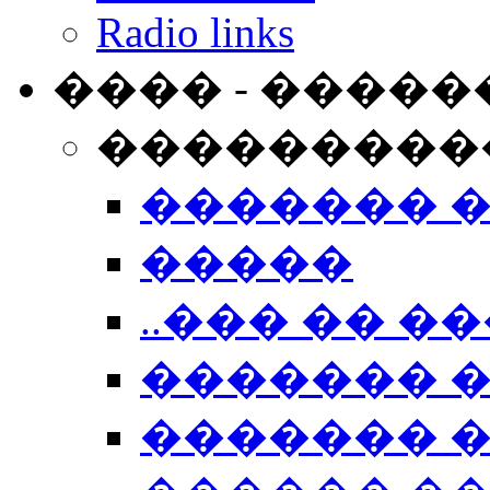
Radio links
���� - �����
���������
������� 
�����
..��� �� ��
������� 
������� �