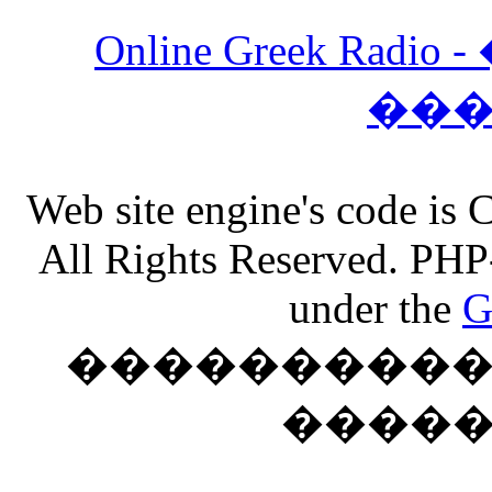
Online Greek Ra
��
Web site engine's code is
All Rights Reserved. PHP
under the
G
���������� �
����