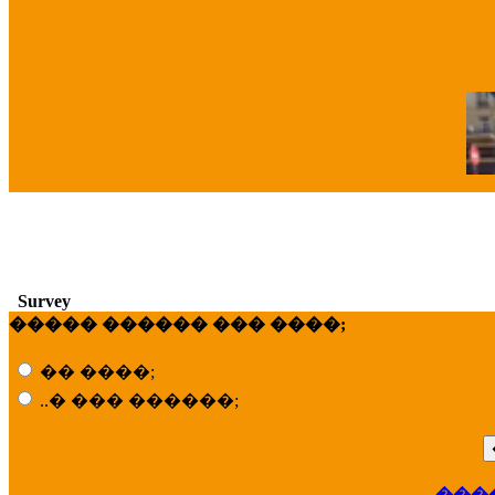
�
Survey
����� ������ ��� ����;
�� ����;
..� ��� ������;
���