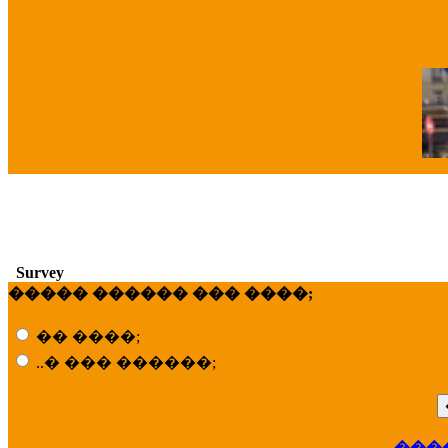
�
Survey
����� ������ ��� ����;
�� ����;
..� ��� ������;
��
���