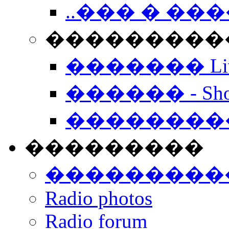
..��� � �
���������� -
������� Live
������ - Sho
��������
���������
���������
Radio photos
Radio forum