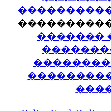
�����������
���������
������� 
�������
��������
����������
���