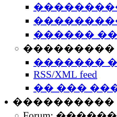
��������
��������
������ �
��������� 
������� 
RSS/XML feed
�� ��� ��
����������
Forum: �����