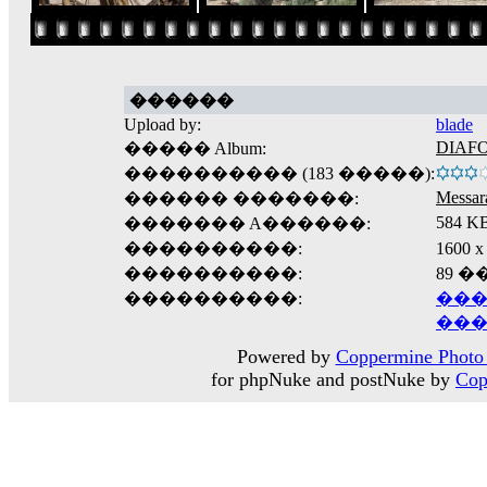
������
Upload by:
blade
DIAF
����� Album:
���������� (183 �����):
Messar
������ �������:
584 K
������� A������:
����������:
1600
����������:
89 
����������:
���
���
Powered by
Coppermine Photo 
for phpNuke and postNuke by
Cop