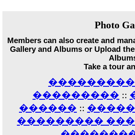
18:59
echo :
��� ��� �������! �� �� ���� �
��� ��� ������ '������'...
17:14
Photo Ga
LavantiS :
Echo, ���� �� ������� �� ��
�������������� ��������!
����
Members can also create and mana
������ �� �����.. "������" ��� �������
15:33
Gallery and Albums or Upload their
echo :
��������� ����, ��������� ��� 
Album
����� ��������� �� �����������
Take a tour a
������! ��� ������ �� �����...
14:16
��������� A
LavantiS :
������� ���� ���� ������;
18:01
���������
::
������
::
����
��������� ��
��������