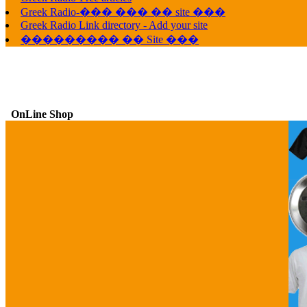
Greek Radio-��� ��� �� site ���
Greek Radio Link directory - Add your site
��������� �� Site ���
OnLine Shop
G