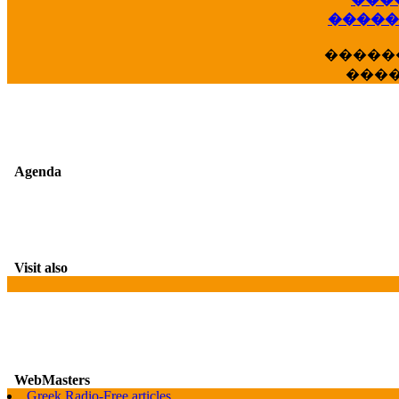
�����
�����
���
Agenda
Visit also
WebMasters
G
Greek Radio-Free articles