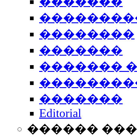
�������
��������
��������
�������
������� 
��������
�������
Editorial
������ ��