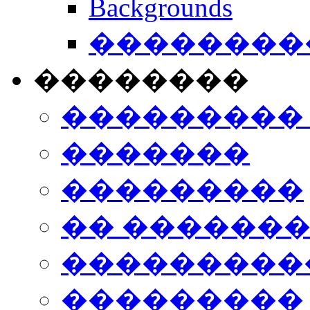
Backgrounds
���������
��������
���������
�������
���������
�� ������
���������
���������