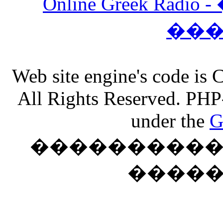
Online Greek Ra
��
Web site engine's code is
All Rights Reserved. PHP
under the
G
���������� �
����