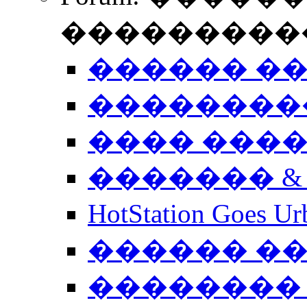
����������
������ �
��������
���� ���
������� &
HotStation Goe
������ �
�������� 