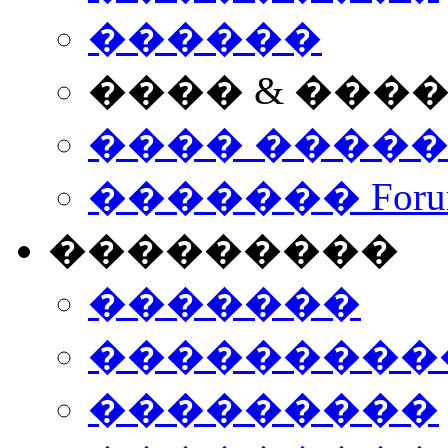
������
���� & ���
���� ����
������� Foru
���������
�������
����������
���������