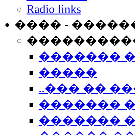
Radio links
���� - �����
���������
������� 
�����
..��� �� ��
������� 
������� �