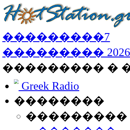
���������
7
���������
202
��������� � 
Greek Radio
��������
���������