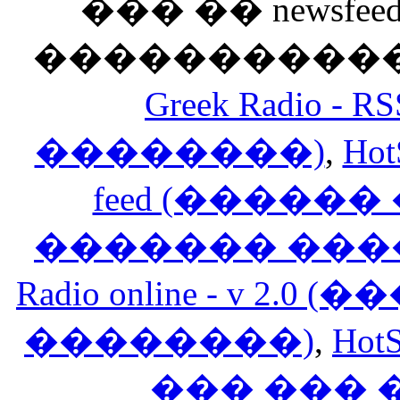
��� �� newsfeed
������������
Greek Radio 
��������)
,
Hot
feed (�����
������� ���
Radio online - v 
��������)
,
HotS
��� ���