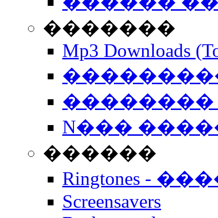
������ �
�������
Mp3 Downloads (To
�����������
�������� 
N��� �����
������
Ringtones - ��
Screensavers