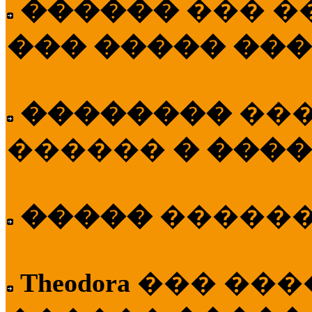
������
��� �
��� ����� ��
��������
��
������
� ����
�����
�����
Theodora
��� ��