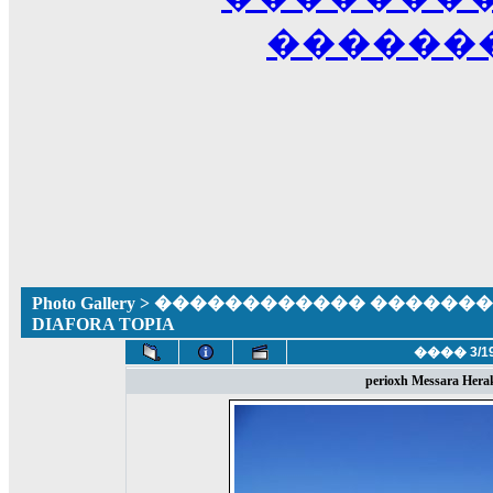
������
Photo Gallery
>
������������ �������� ����
DIAFORA TOPIA
���� 3/1
perioxh Messara Herak