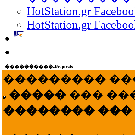
HotStation.gr Facebo
HotStation.gr Faceboo
����������-Requests
��������� ��
�����
��� ��
�������� ���