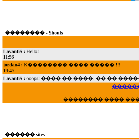
�������� - Shouts
LavantiS :
Hello!
11:56
jordan4 :
K�������� ���� ����� !!!
19:45
LavantiS :
ooops! ���� �� ����! �� �� �
���; ���� ��� ��� �������� ���� �
15:07
������
Dimitris_P :
���� ����� �������� ���� 
21:20
�������� ���� ��
LavantiS :
����� ���� ������� ��� ���
������� �����?" ..............���� �
�������...
16:40
veronica :
E���� 2012 ��� ����� ��� ��
������ sites