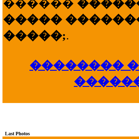
������
�����
����� �������
�����;
.
�������� �
�����
Last Photos