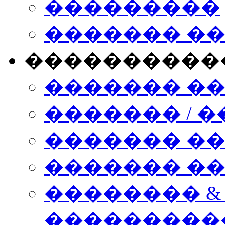
���������
������� �
����������
������� �
������� / �
������� �
������� ��� n
�������� &
���������