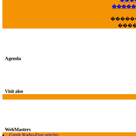
�����
�����
���
Agenda
Visit also
WebMasters
G
Greek Radio-Free articles