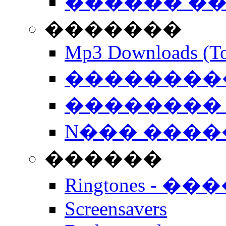
������ �
�������
Mp3 Downloads (To
�����������
�������� 
N��� �����
������
Ringtones - ��
Screensavers