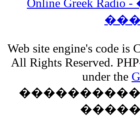
Online Greek Ra
��
Web site engine's code is
All Rights Reserved. PHP
under the
G
���������� �
����