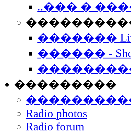
..��� � �
���������� -
������� Live
������ - Sho
��������
���������
���������
Radio photos
Radio forum