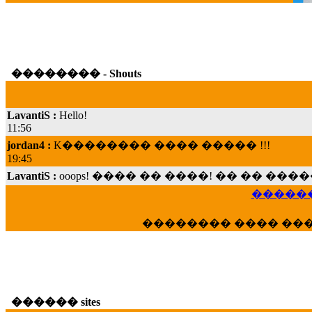
�������� - Shouts
LavantiS :
Hello!
11:56
jordan4 :
K�������� ���� ����� !!!
19:45
LavantiS :
ooops! ���� �� ����! �� �� �
���; ���� ��� ��� �������� ���� �
15:07
������
Dimitris_P :
���� ����� �������� ���� 
21:20
�������� ���� ��
LavantiS :
����� ���� ������� ��� ���
������� �����?" ..............���� �
�������...
16:40
veronica :
E���� 2012 ��� ����� ��� ��
������ sites