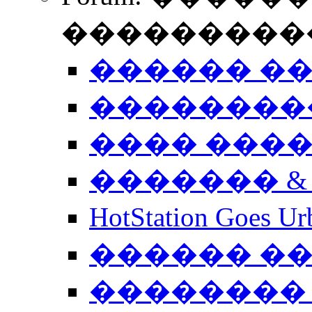
����������
������ �
��������
���� ���
������� &
HotStation Goe
������ �
�������� 