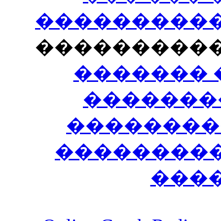
�����������
���������
������� 
�������
��������
����������
���