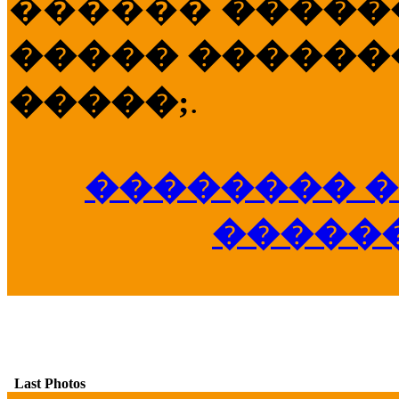
������
�����
����� �������
�����;
.
�������� �
�����
Last Photos