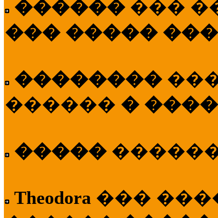
������
��� �
��� ����� ��
��������
��
������
� ����
�����
�����
Theodora
��� ��