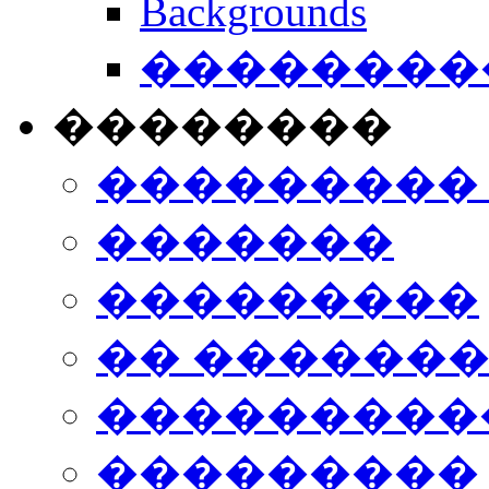
Backgrounds
���������
��������
���������
�������
���������
�� ������
���������
���������