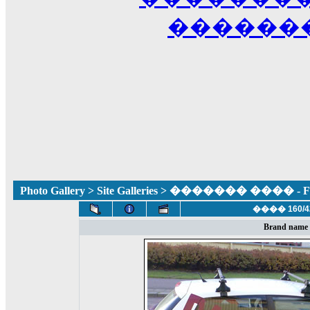
������
Photo Gallery
>
Site Galleries
> ������� ���� - Fun
���� 160/4
Brand name