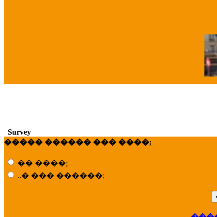
�
Survey
����� ������ ��� ����;
�� ����;
..� ��� ������;
��
���