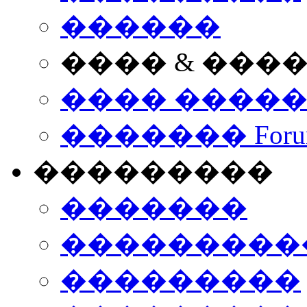
������
���� & ���
���� ����
������� Foru
���������
�������
����������
���������