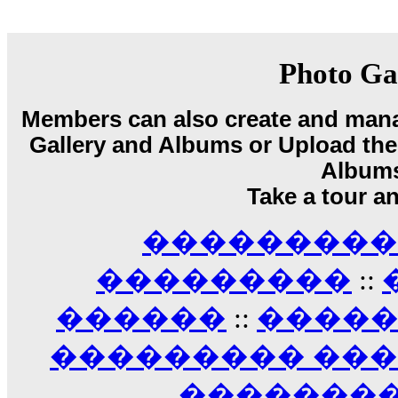
18:59
echo :
��� ��� �������! �� �� ���� �
��� ��� ������ '������'...
17:14
Photo Ga
LavantiS :
Echo, ���� �� ������� �� ��
�������������� ��������!
����
Members can also create and mana
������ �� �����.. "������" ��� �������
Gallery and Albums or Upload their
15:33
echo :
��������� ����, ��������� ��� 
Album
����� ��������� �� �����������
Take a tour a
������! ��� ������ �� �����...
14:16
��������� A
LavantiS :
������� ���� ���� ������;
18:01
���������
::
������
::
����
��������� ��
��������