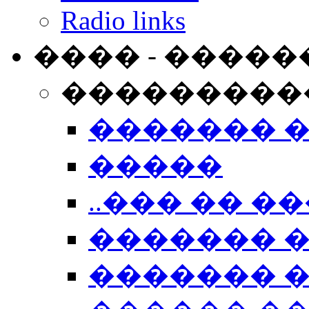
Radio links
���� - �����
���������
������� 
�����
..��� �� ��
������� 
������� �