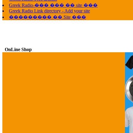
Greek Radio-��� ��� �� site ���
Greek Radio Link directory - Add your site
��������� �� Site ���
OnLine Shop
G