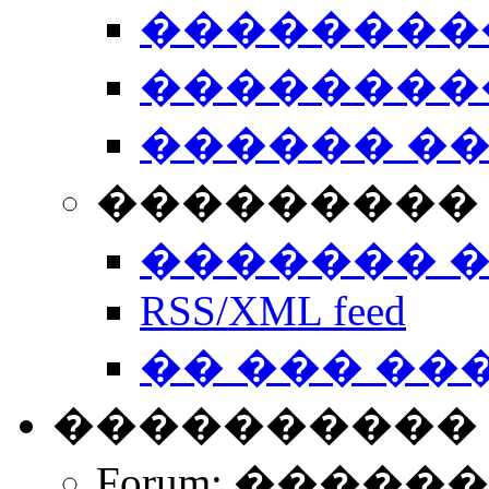
��������
��������
������ �
��������� 
������� 
RSS/XML feed
�� ��� ��
����������
Forum: �����