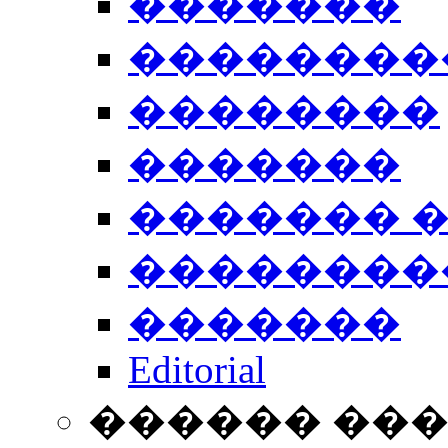
�������
��������
��������
�������
������� 
��������
�������
Editorial
������ ��