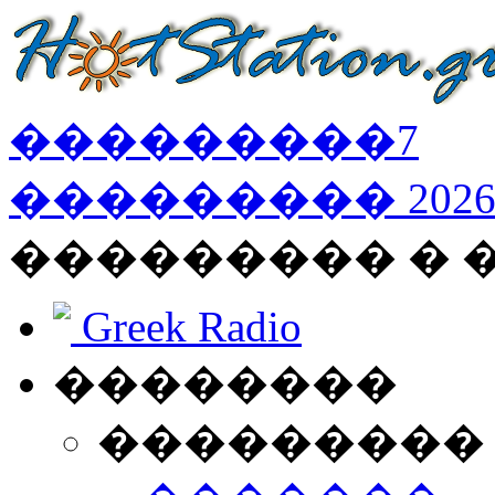
���������
7
���������
202
��������� � 
Greek Radio
��������
���������