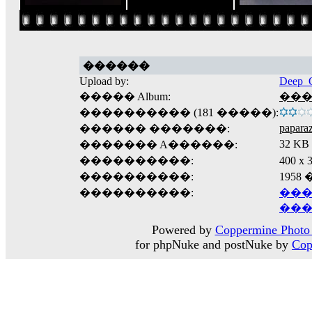
������
Upload by:
Deep_O
����� Album:
����
���������� (181 �����):
paparaz
������ �������:
32 KB
������� A������:
����������:
400 
����������:
1958
����������:
���
���
Powered by
Coppermine Photo 
for phpNuke and postNuke by
Cop