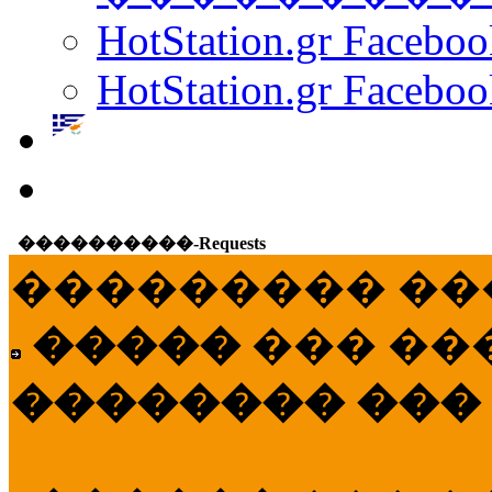
HotStation.gr Facebo
HotStation.gr Faceboo
����������-Requests
��������� ��
�����
��� ��
�������� ���