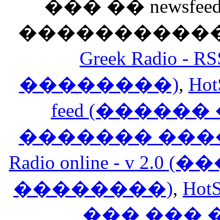
��� �� newsfeed
������������
Greek Radio 
��������)
,
Hot
feed (�����
������� ���
Radio online - v 
��������)
,
HotS
��� ���