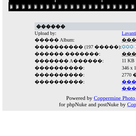
������
Upload by:
Lavant
����� Album:
����
���������� (197 �����):
������ �������:
��
11 KB
������� A������:
����������:
346 
����������:
2770
����������:
���
���
Powered by
Coppermine Photo 
for phpNuke and postNuke by
Cop