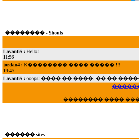
�������� - Shouts
LavantiS :
Hello!
11:56
jordan4 :
K�������� ���� ����� !!!
19:45
LavantiS :
ooops! ���� �� ����! �� �� �
���; ���� ��� ��� �������� ���� �
15:07
������
Dimitris_P :
���� ����� �������� ���� 
21:20
�������� ���� ��
LavantiS :
����� ���� ������� ��� ���
������� �����?" ..............���� �
�������...
16:40
veronica :
E���� 2012 ��� ����� ��� ��
������ sites