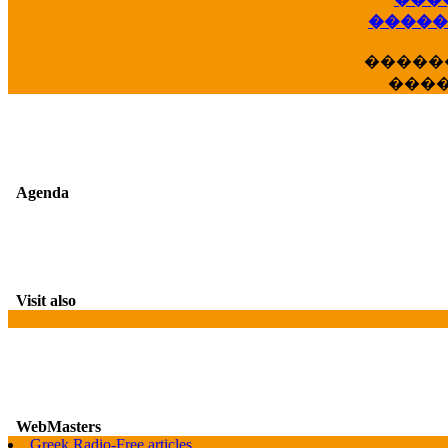
��
�����
�����
���
Agenda
Visit also
WebMasters
G
Greek Radio-Free articles