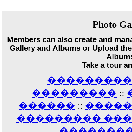
18:59
echo :
��� ��� �������! �� �� ���� �
��� ��� ������ '������'...
17:14
Photo Ga
LavantiS :
Echo, ���� �� ������� �� ��
�������������� ��������!
����
Members can also create and mana
������ �� �����.. "������" ��� �������
Gallery and Albums or Upload their
15:33
echo :
��������� ����, ��������� ��� 
Album
����� ��������� �� �����������
Take a tour a
������! ��� ������ �� �����...
14:16
��������� A
LavantiS :
������� ���� ���� ������;
18:01
���������
::
������
::
����
��������� ��
��������