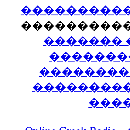
�����������
���������
������� 
�������
��������
����������
���