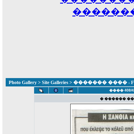
������
Photo Gallery
>
Site Galleries
> ������� ���� - Fun
���� 408/4
� ������ ���