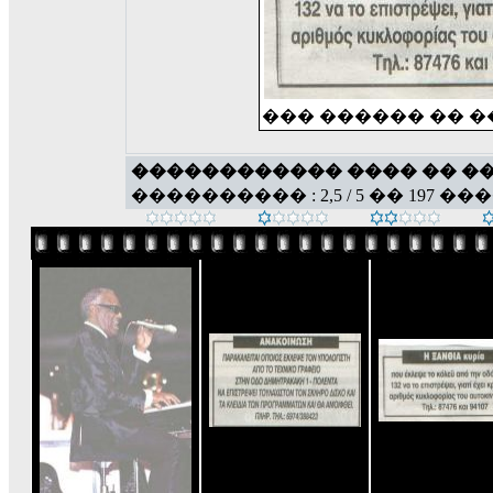
��� ������ �� �
������������ ���� �� �
���������� : 2,5 / 5 �� 197 ��