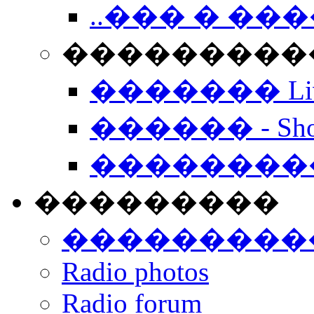
..��� � �
���������� -
������� Live
������ - Sho
��������
���������
���������
Radio photos
Radio forum