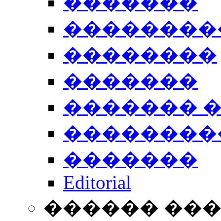
�������
��������
��������
�������
������� 
��������
�������
Editorial
������ ��