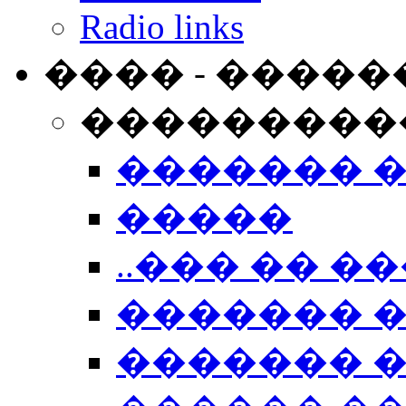
Radio links
���� - �����
���������
������� 
�����
..��� �� ��
������� 
������� �