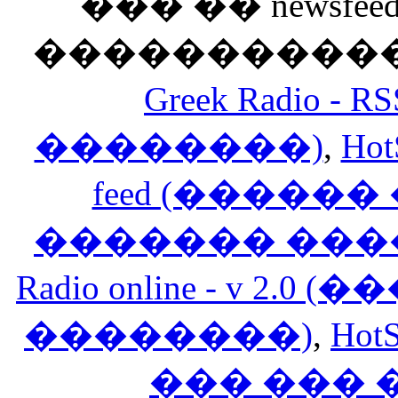
��� �� newsfeed
������������
Greek Radio 
��������)
,
Hot
feed (�����
������� ���
Radio online - v 
��������)
,
HotS
��� ���