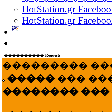
HotStation.gr Facebo
HotStation.gr Faceboo
����������-Requests
��������� ��
�����
��� ��
�������� ���