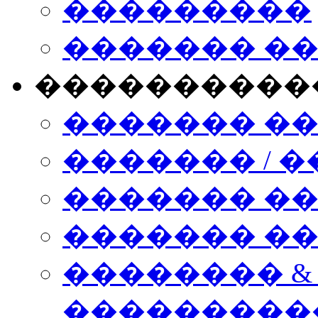
���������
������� �
����������
������� �
������� / �
������� �
������� ��� n
�������� &
���������