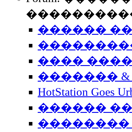
����������
������ �
��������
���� ���
������� &
HotStation Goe
������ �
�������� 