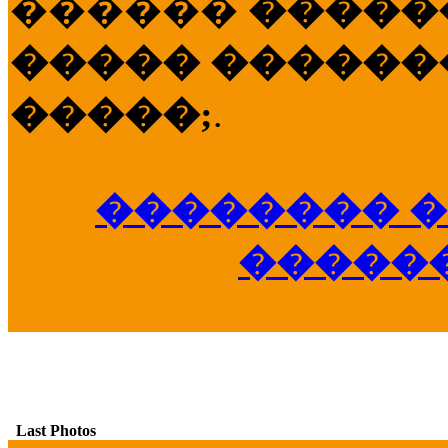
������
�����
����� �������
�����;
.
�������� �
�����
Last Photos