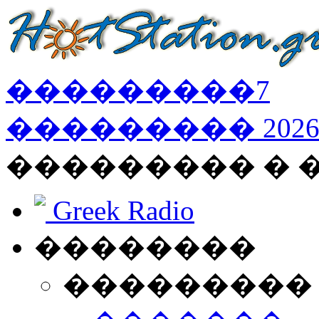
���������
7
���������
202
��������� � 
Greek Radio
��������
���������