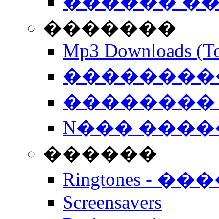
������ �
�������
Mp3 Downloads (To
�����������
�������� 
N��� �����
������
Ringtones - ��
Screensavers