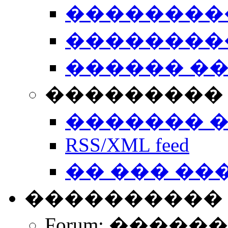
��������
��������
������ �
��������� 
������� 
RSS/XML feed
�� ��� ��
����������
Forum: �����