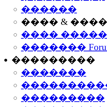
������
���� & ���
���� ����
������� Foru
���������
�������
����������
���������