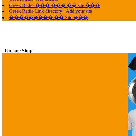
Greek Radio-��� ��� �� site ���
Greek Radio Link directory - Add your site
��������� �� Site ���
OnLine Shop
G