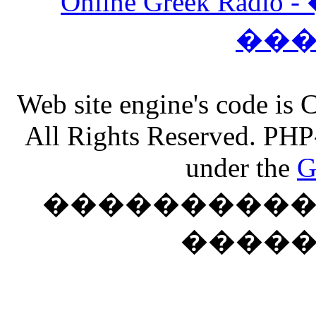
Online Greek Ra
��
Web site engine's code is
All Rights Reserved. PHP
under the
G
���������� �
����