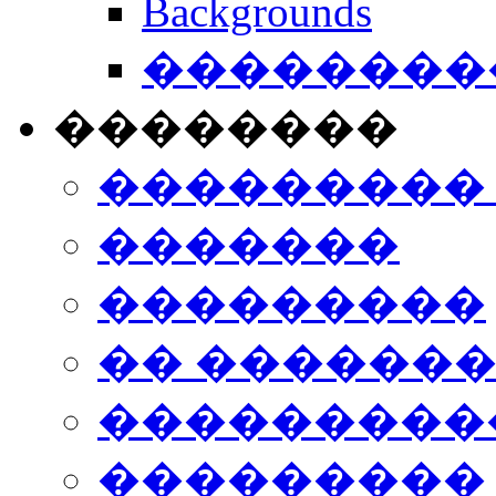
Backgrounds
���������
��������
���������
�������
���������
�� ������
���������
���������