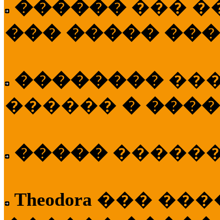
������
��� �
��� ����� ��
��������
��
������
� ����
�����
�����
Theodora
��� ��