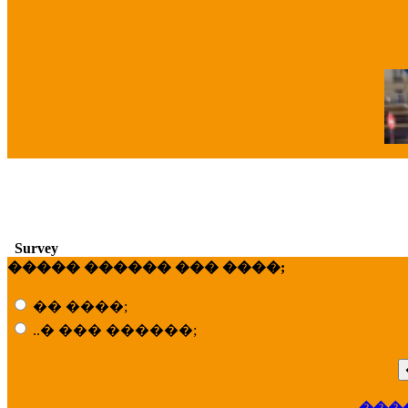
�
Survey
����� ������ ��� ����;
�� ����;
..� ��� ������;
���