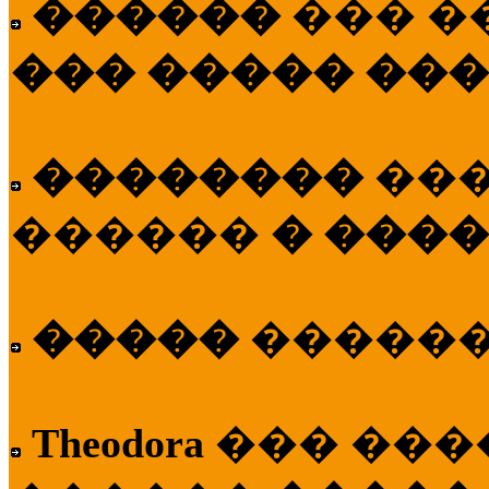
������
��� �
��� ����� ��
��������
��
������
� ����
�����
�����
Theodora
��� ��