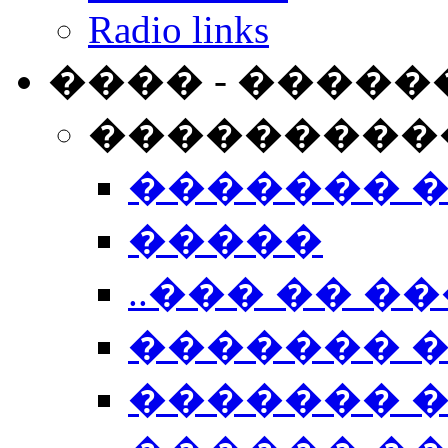
Radio links
���� - �����
���������
������� 
�����
..��� �� ��
������� 
������� �