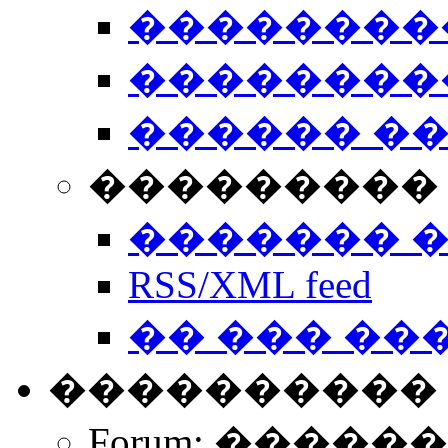
��������
��������
������ �
��������� 
������� 
RSS/XML feed
�� ��� ��
����������
Forum: �����