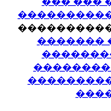
��� ���
�����������
���������
������� 
�������
��������
����������
���