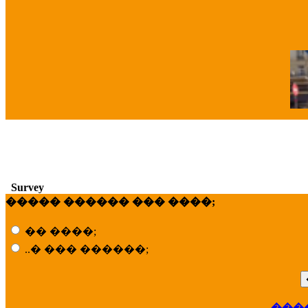
�
Survey
����� ������ ��� ����;
�� ����;
..� ��� ������;
���