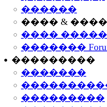
������
���� & ���
���� ����
������� Foru
���������
�������
����������
���������