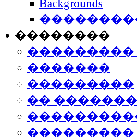
Backgrounds
���������
��������
���������
�������
���������
�� ������
���������
���������