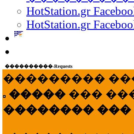
HotStation.gr Facebo
HotStation.gr Faceboo
����������-Requests
��������� ��
�����
��� ��
�������� ���