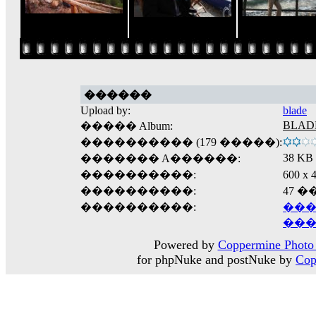
������
Upload by:
blade
BLAD
����� Album:
���������� (179 �����):
38 KB
������� A������:
����������:
600 
����������:
47 
����������:
���
���
Powered by
Coppermine Photo 
for phpNuke and postNuke by
Cop