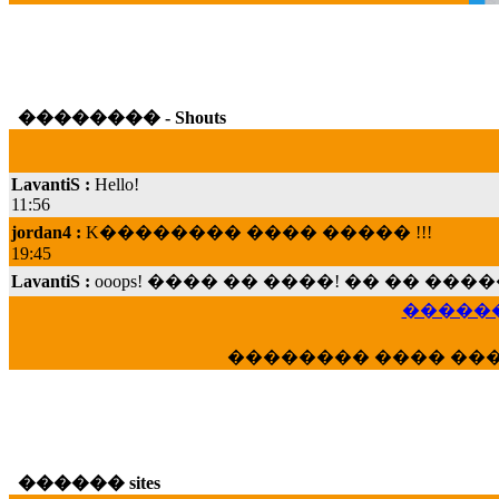
�������� - Shouts
LavantiS :
Hello!
11:56
jordan4 :
K�������� ���� ����� !!!
19:45
LavantiS :
ooops! ���� �� ����! �� �� �
���; ���� ��� ��� �������� ���� �
15:07
������
Dimitris_P :
���� ����� �������� ���� 
21:20
�������� ���� ��
LavantiS :
����� ���� ������� ��� ���
������� �����?" ..............���� �
�������...
16:40
veronica :
E���� 2012 ��� ����� ��� ��
������ sites