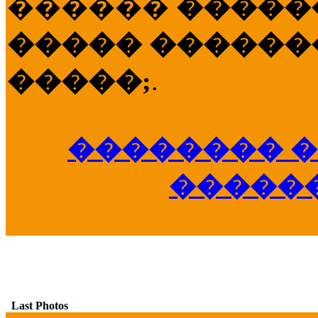
������
�����
����� �������
�����;
.
�������� �
�����
Last Photos