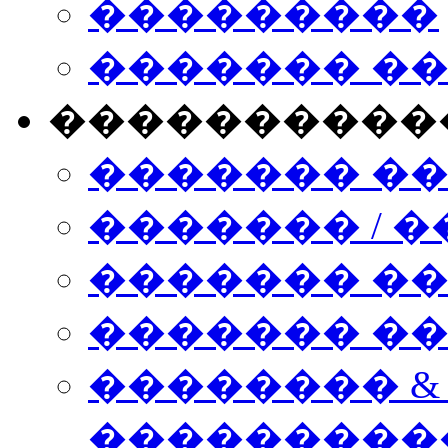
���������
������� �
����������
������� �
������� / �
������� �
������� ��� n
�������� &
���������