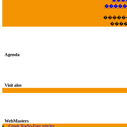
��
�����
�����
���
Agenda
Visit also
WebMasters
G
Greek Radio-Free articles