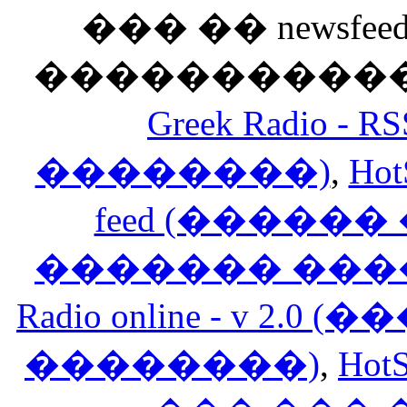
��� �� newsfeed
������������
Greek Radio 
��������)
,
Hot
feed (�����
������� ���
Radio online - v 
��������)
,
HotS