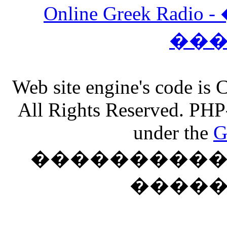
Online Greek Ra
��
Web site engine's code is
All Rights Reserved. PHP
under the
G
���������� �
����