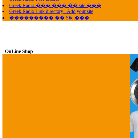
Greek Radio-��� ��� �� site ���
Greek Radio Link directory - Add your site
��������� �� Site ���
OnLine Shop
G