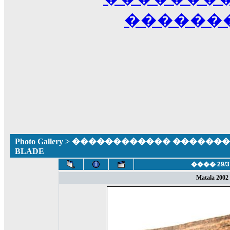
������
Photo Gallery
>
������������ �������� ����
BLADE
���� 29/3
Matala 2002