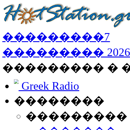
���������
7
���������
202
��������� � 
Greek Radio
��������
���������