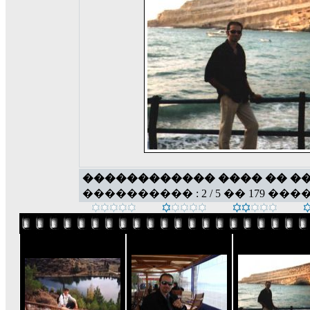
������������ ���� �� �
���������� : 2 / 5 �� 179 ���