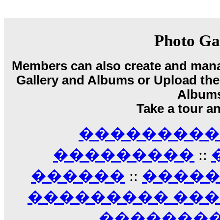
18:59
echo :
��� ��� �������! �� �� ���� �
��� ��� ������ '������'...
17:14
Photo Ga
LavantiS :
Echo, ���� �� ������� �� ��
�������������� ��������!
����
Members can also create and mana
������ �� �����.. "������" ��� �������
Gallery and Albums or Upload their
15:33
echo :
��������� ����, ��������� ��� 
Album
����� ��������� �� �����������
Take a tour a
������! ��� ������ �� �����...
14:16
��������� A
LavantiS :
������� ���� ���� ������;
18:01
���������
::
������
::
����
��������� ��
��������