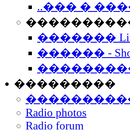
..��� � �
���������� -
������� Live
������ - Sho
��������
���������
���������
Radio photos
Radio forum