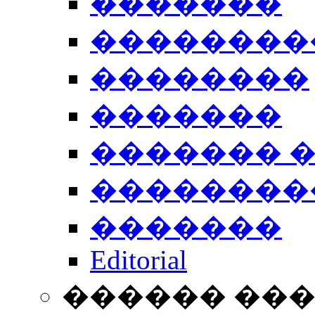
�������
��������
��������
�������
������� 
��������
�������
Editorial
������ ��