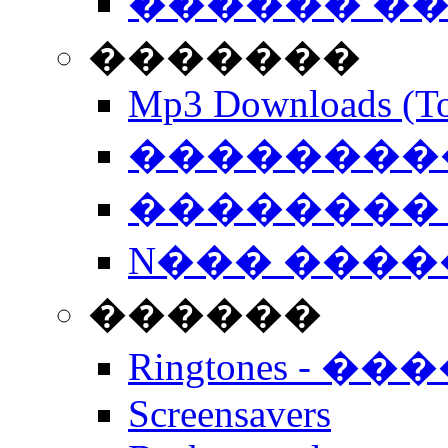
������ �
�������
Mp3 Downloads (To
�����������
�������� 
N��� �����
������
Ringtones - ��
Screensavers