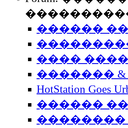
����������
������ �
��������
���� ���
������� &
HotStation Goe
������ �
�������� 