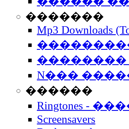
������ �
�������
Mp3 Downloads (To
�����������
�������� 
N��� �����
������
Ringtones - ��
Screensavers