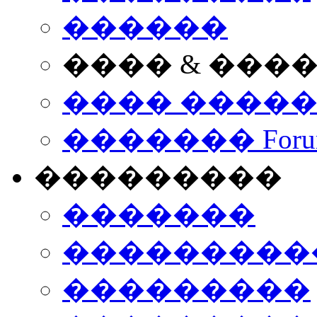
������
���� & ���
���� ����
������� Foru
���������
�������
����������
���������