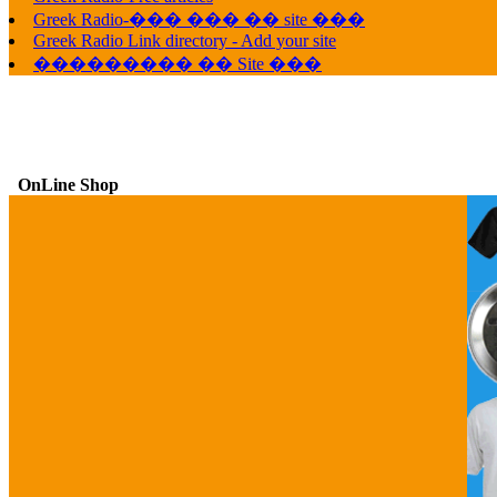
Greek Radio-��� ��� �� site ���
Greek Radio Link directory - Add your site
��������� �� Site ���
OnLine Shop
G