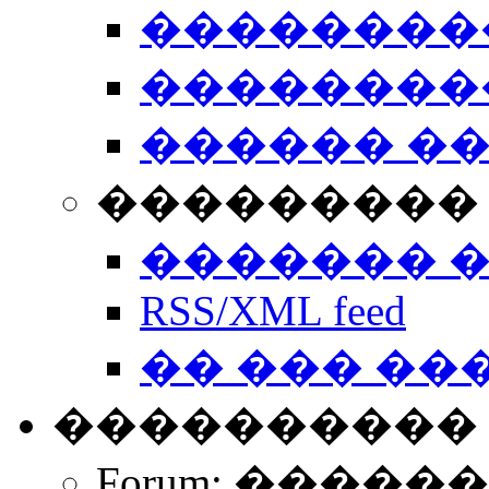
��������
��������
������ �
��������� 
������� 
RSS/XML feed
�� ��� ��
����������
Forum: �����