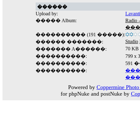
������
Upload by:
Lavant
����� Album:
Radi
���
���������� (191 �����):
Studio
������ �������:
70 KB
������� A������:
����������:
799 
����������:
591
����������:
���
���
Powered by
Coppermine Photo 
for phpNuke and postNuke by
Cop