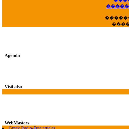
�����
�����
���
Agenda
Visit also
G
WebMasters
Greek Radio-Free articles