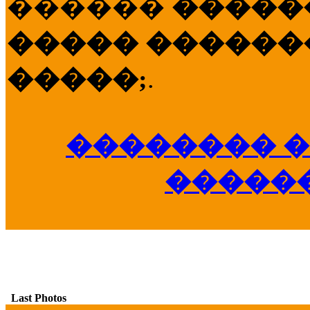
������
�����
����� �������
�����;
.
�������� �
�����
Last Photos