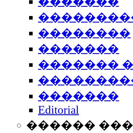
�������
��������
��������
�������
������� 
��������
�������
Editorial
������ ��