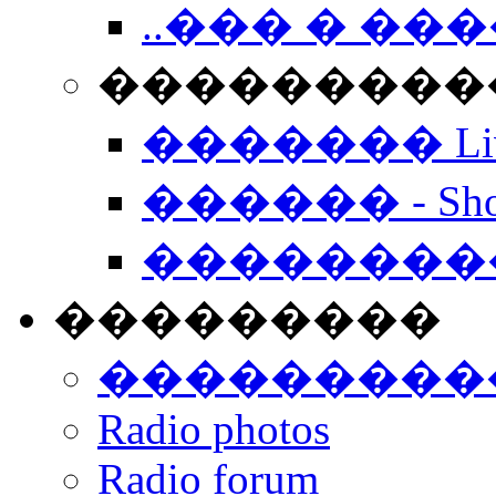
..��� � �
���������� -
������� Live
������ - Sho
��������
���������
���������
Radio photos
Radio forum