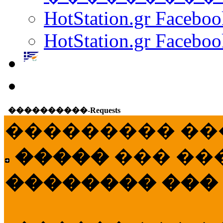
HotStation.gr Facebo
HotStation.gr Faceboo
����������-Requests
��������� ��
�����
��� ��
�������� ���