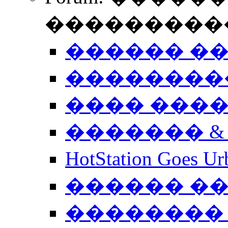
����������
������ �
��������
���� ���
������� &
HotStation Goe
������ �
�������� 