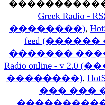
������������
Greek Radio 
��������)
,
Hot
feed (�����
������� ���
Radio online - v 
��������)
,
HotS
��� ���
�����������