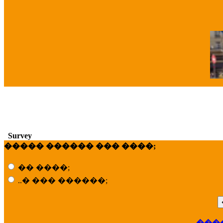
�
Survey
����� ������ ��� ����;
�� ����;
..� ��� ������;
��
���