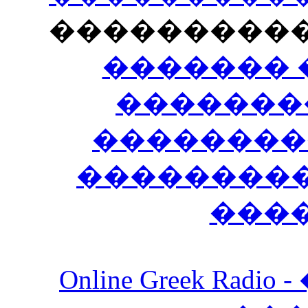
���������
������� 
�������
��������
����������
���
Online Greek Ra