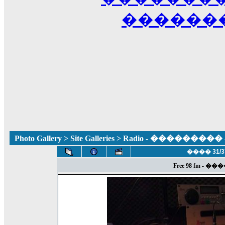
������
Photo Gallery
>
Site Galleries
> Radio - ��������
���� 31/3
Free 98 fm - �