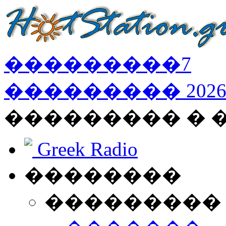
���������
7
���������
202
��������� � 
Greek Radio
��������
���������