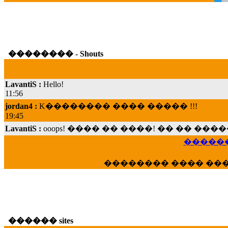
�������� - Shouts
LavantiS :
Hello!
11:56
jordan4 :
K�������� ���� ����� !!!
19:45
LavantiS :
ooops! ���� �� ����! �� �� �
���; ���� ��� ��� �������� ���� �
15:07
������
Dimitris_P :
���� ����� �������� ���� 
21:20
�������� ���� ��
LavantiS :
����� ���� ������� ��� ���
������� �����?" ..............���� �
�������...
16:40
veronica :
E���� 2012 ��� ����� ��� ��
������ sites