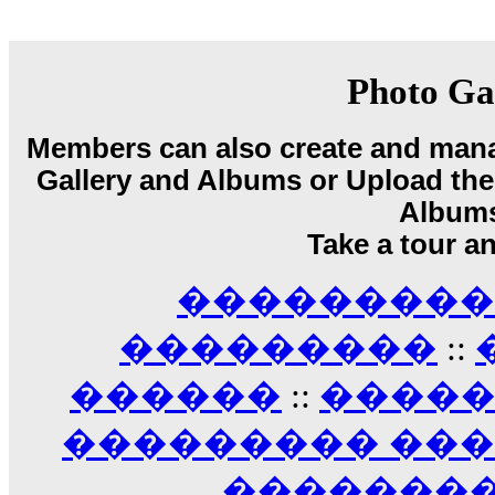
18:59
echo :
��� ��� �������! �� �� ���� �
��� ��� ������ '������'...
17:14
Photo Ga
LavantiS :
Echo, ���� �� ������� �� ��
�������������� ��������!
����
Members can also create and mana
������ �� �����.. "������" ��� �������
Gallery and Albums or Upload their
15:33
echo :
��������� ����, ��������� ��� 
Album
����� ��������� �� �����������
Take a tour a
������! ��� ������ �� �����...
14:16
��������� A
LavantiS :
������� ���� ���� ������;
18:01
���������
::
������
::
����
��������� ��
��������