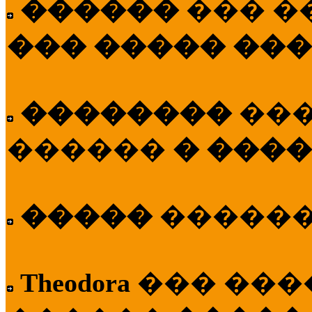
������
��� �
��� ����� ��
��������
��
������
� ����
�����
�����
Theodora
��� ��