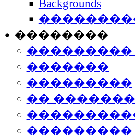
Backgrounds
���������
��������
���������
�������
���������
�� ������
���������
���������