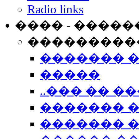
Radio links
���� - �����
���������
������� 
�����
..��� �� ��
������� 
������� �