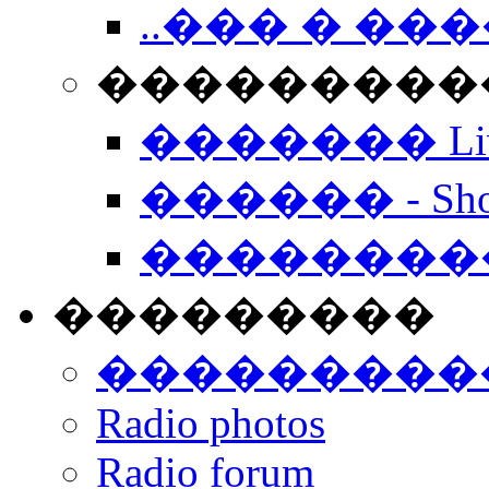
..��� � �
���������� -
������� Live
������ - Sho
��������
���������
���������
Radio photos
Radio forum