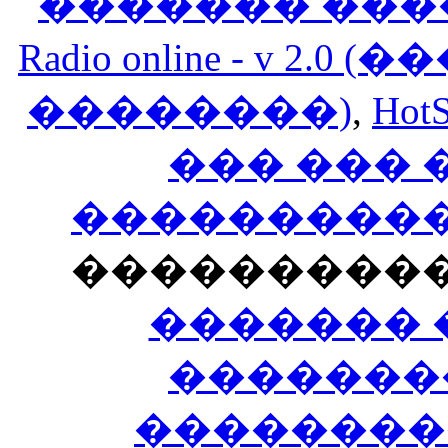
������� ���
Radio online - v 
��������)
,
HotS
��� ���
�����������
���������
������� 
�������
��������