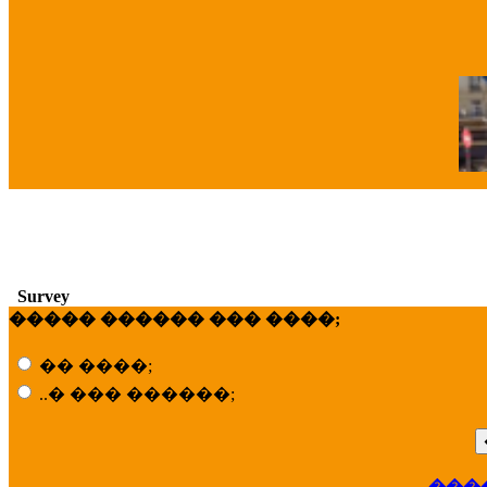
�
Survey
����� ������ ��� ����;
�� ����;
..� ��� ������;
��
���