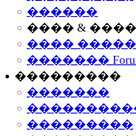
������
���� & ���
���� ����
������� Foru
���������
�������
����������
���������