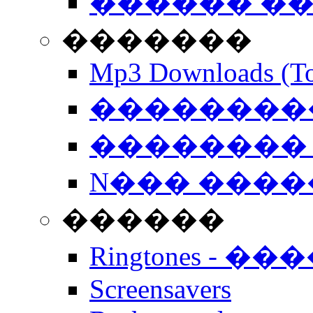
������ �
�������
Mp3 Downloads (To
�����������
�������� 
N��� �����
������
Ringtones - ��
Screensavers