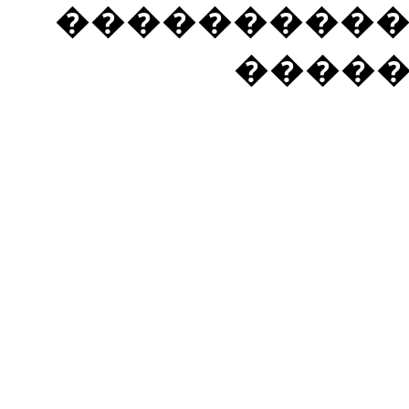
���������� �
����