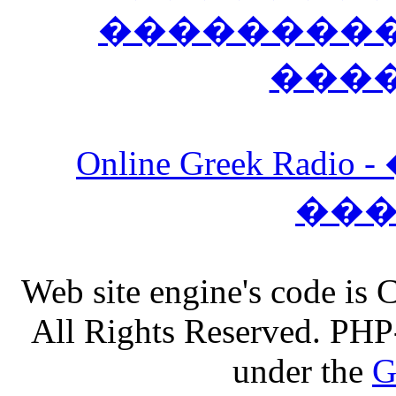
����������
���
Online Greek Ra
��
Web site engine's code is
All Rights Reserved. PHP
under the
G