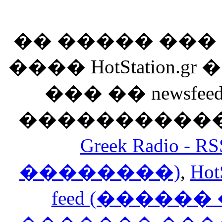
�� ����� ��
���� HotStation
��� �� newsfeed
������������
Greek Radio 
��������)
,
Hot
feed (�����