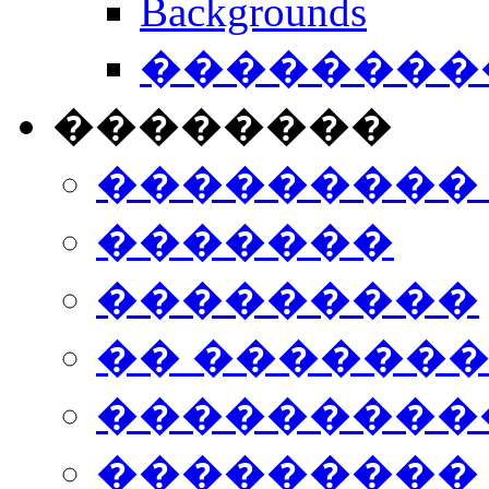
Backgrounds
���������
��������
���������
�������
���������
�� ������
���������
���������