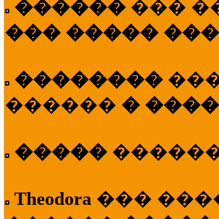
������
��� �
��� ����� ��
��������
��
������
� ����
�����
�����
Theodora
��� ��