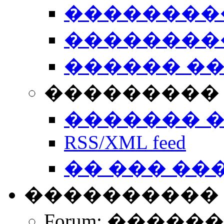
��������
��������
������ �
��������� 
������� 
RSS/XML feed
�� ��� ��
����������
Forum: �����