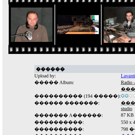
������
Upload by:
Lavant
����� Album:
Radi
���
���������� (194 �����):
������ �������:
��
studio
87 KB
������� A������:
����������:
550 
����������:
798