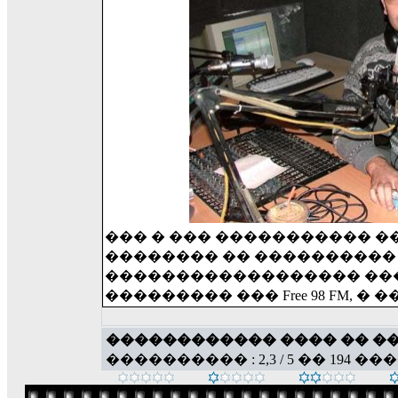
��� � ��� ����������� �
�������� �� ����������
������������������ ���, 
��������� ��� Free 98 FM, �
������������ ���� �� �
���������� : 2,3 / 5 �� 194 ��