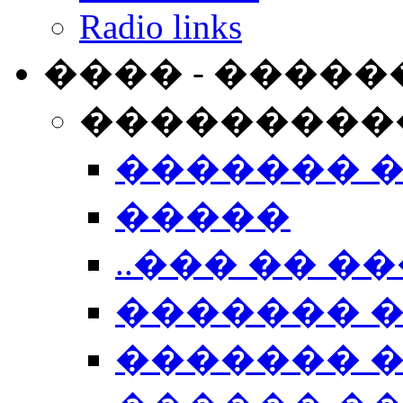
Radio links
���� - �����
���������
������� 
�����
..��� �� ��
������� 
������� �