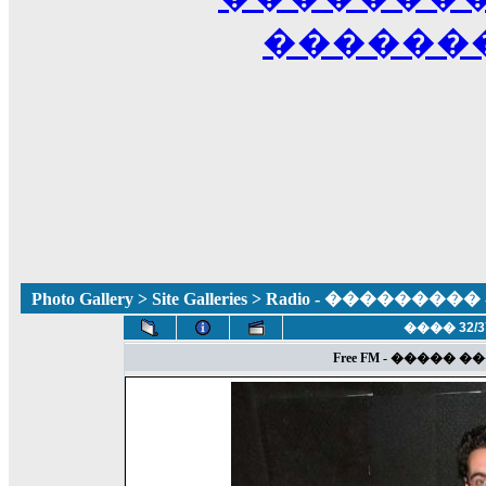
������
Photo Gallery
>
Site Galleries
> Radio - ��������
���� 32/3
Free FM - �����