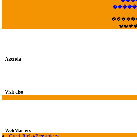
�����
�����
���
Agenda
Visit also
WebMasters
G
Greek Radio-Free articles