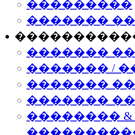
���������
������� �
����������
������� �
������� / �
������� �
������� ��� n
�������� &
���������