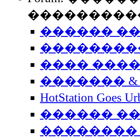
����������
������ �
��������
���� ���
������� &
HotStation Goe
������ �
�������� 