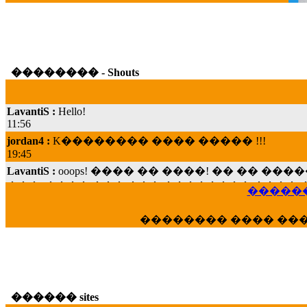
�������� - Shouts
LavantiS :
Hello!
11:56
jordan4 :
K�������� ���� ����� !!!
19:45
LavantiS :
ooops! ���� �� ����! �� �� �
���; ���� ��� ��� �������� ���� �
15:07
������
Dimitris_P :
���� ����� �������� ���� 
21:20
�������� ���� ��
LavantiS :
����� ���� ������� ��� ���
������� �����?" ..............���� �
�������...
16:40
veronica :
E���� 2012 ��� ����� ��� ��
������ sites