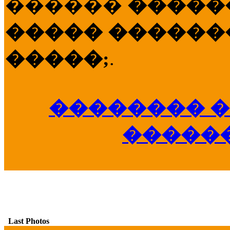
������
�����
����� �������
�����;
.
�������� �
�����
Last Photos