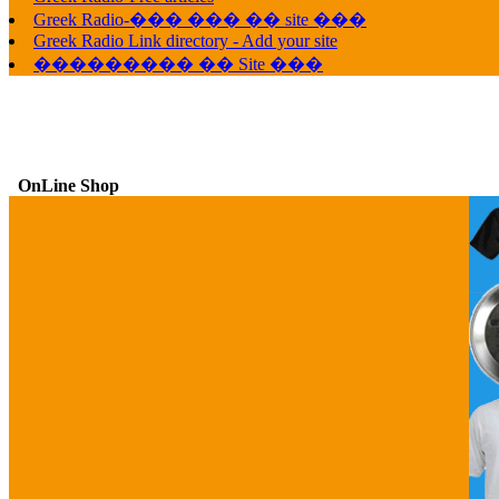
Greek Radio-��� ��� �� site ���
Greek Radio Link directory - Add your site
��������� �� Site ���
OnLine Shop
G