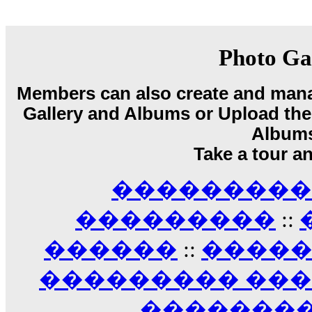
18:59
echo :
��� ��� �������! �� �� ���� �
��� ��� ������ '������'...
17:14
Photo Ga
LavantiS :
Echo, ���� �� ������� �� ��
�������������� ��������!
����
Members can also create and mana
������ �� �����.. "������" ��� �������
15:33
Gallery and Albums or Upload their
echo :
��������� ����, ��������� ��� 
Album
����� ��������� �� �����������
Take a tour a
������! ��� ������ �� �����...
14:16
��������� A
LavantiS :
������� ���� ���� ������;
18:01
���������
::
������
::
����
��������� ��
��������