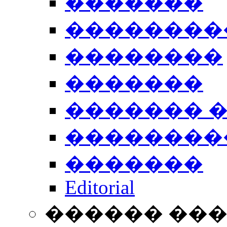
�������
��������
��������
�������
������� 
��������
�������
Editorial
������ ��