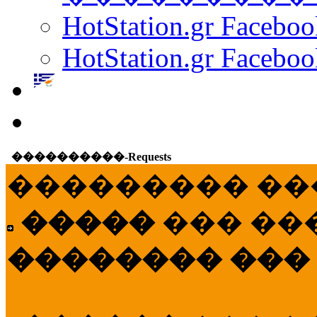
HotStation.gr Facebo
HotStation.gr Faceboo
����������-Requests
��������� ��
�����
��� ��
�������� ���