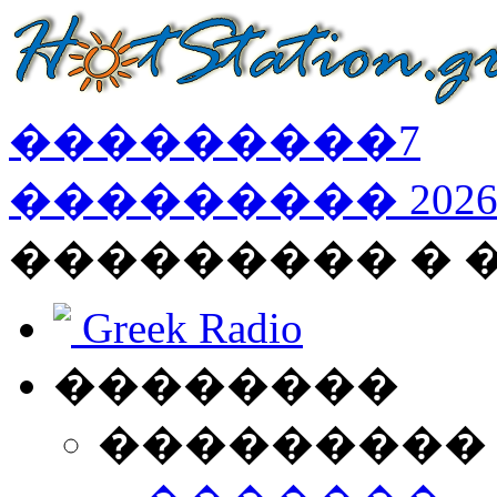
���������
7
���������
202
��������� � 
Greek Radio
��������
���������