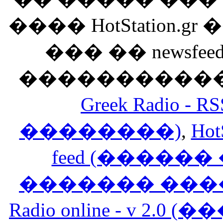
���� HotStation
��� �� newsfeed
������������
Greek Radio 
��������)
,
Hot
feed (�����
������� ���
Radio online - v 