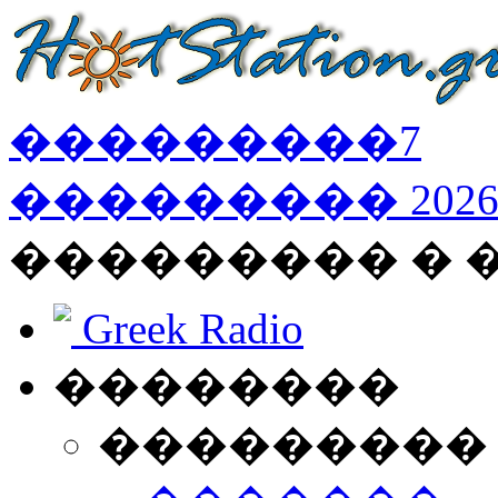
���������
7
���������
202
��������� � 
Greek Radio
��������
���������