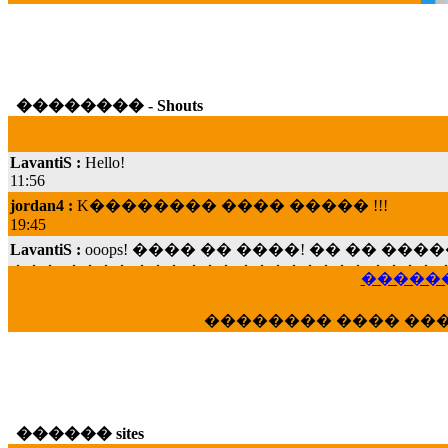
�������� - Shouts
LavantiS :
Hello!
11:56
jordan4 :
K�������� ���� ����� !!!
19:45
LavantiS :
ooops! ���� �� ����! �� �� �
���; ���� ��� ��� �������� ���� �
15:07
������
Dimitris_P :
���� ����� �������� ���� 
21:20
�������� ���� ��
LavantiS :
����� ���� ������� ��� ���
������� �����?" ..............���� �
�������...
16:40
veronica :
E���� 2012 ��� ����� ��� ��
������ sites