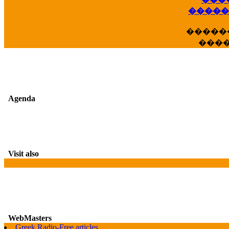
�����
�����
���
Agenda
Visit also
WebMasters
G
Greek Radio-Free articles