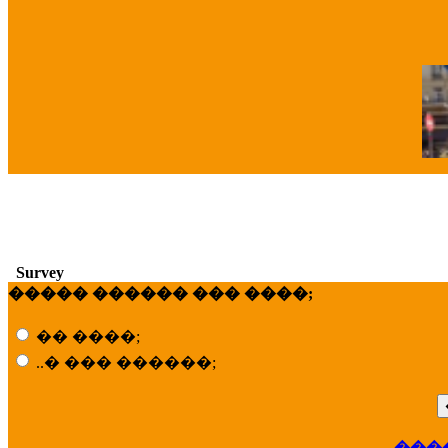
�
Survey
����� ������ ��� ����;
�� ����;
..� ��� ������;
��
���