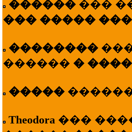
������
��� �
��� ����� ��
��������
��
������
� ����
�����
�����
Theodora
��� ��