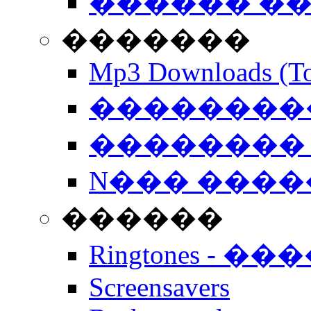
������ �
�������
Mp3 Downloads (To
�����������
�������� 
N��� �����
������
Ringtones - ��
Screensavers