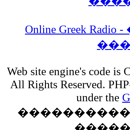
���
Online Greek Ra
��
Web site engine's code is
All Rights Reserved. PHP
under the
G
���������� �
����