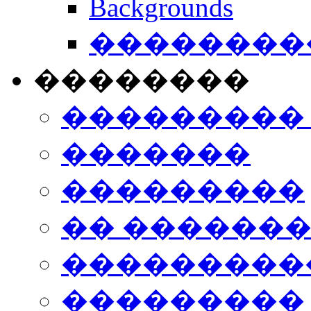
Backgrounds
���������
��������
���������
�������
���������
�� ������
���������
���������