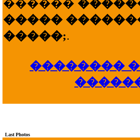
������
�����
����� �������
�����;
.
�������� �
�����
Last Photos