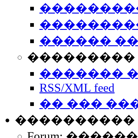
��������
��������
������ �
��������� 
������� 
RSS/XML feed
�� ��� ��
����������
Forum: �����