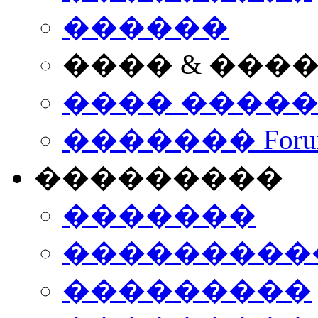
������
���� & ���
���� ����
������� Foru
���������
�������
����������
���������