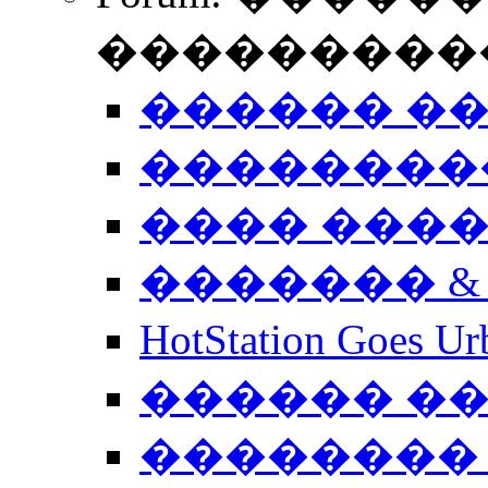
����������
������ �
��������
���� ���
������� &
HotStation Goe
������ �
�������� 