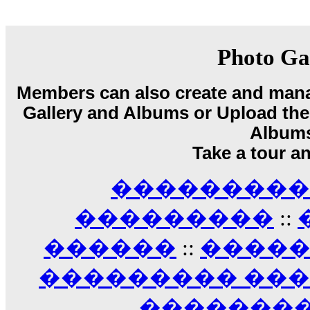
18:59
echo :
��� ��� �������! �� �� ���� �
��� ��� ������ '������'...
17:14
Photo Ga
LavantiS :
Echo, ���� �� ������� �� ��
�������������� ��������!
����
Members can also create and mana
������ �� �����.. "������" ��� �������
15:33
Gallery and Albums or Upload their
echo :
��������� ����, ��������� ��� 
Album
����� ��������� �� �����������
Take a tour a
������! ��� ������ �� �����...
14:16
��������� A
LavantiS :
������� ���� ���� ������;
18:01
���������
::
������
::
����
��������� ��
��������