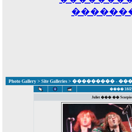
������
Photo Gallery
>
Site Galleries
> ��������� - �
���� 16/2
Juliet ��� �� Scorpions