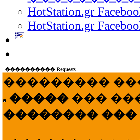
HotStation.gr Facebo
HotStation.gr Faceboo
����������-Requests
��������� ��
�����
��� ��
�������� ���