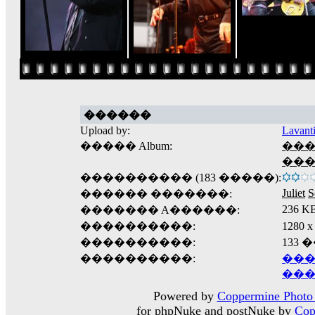
������
Upload by:
Lavant
����� Album:
���
��
���������� (183 �����):
Juliet
S
������ �������:
236 K
������� A������:
����������:
1280
����������:
133
����������:
���
���
Powered by
Coppermine Photo 
for phpNuke and postNuke by
Cop