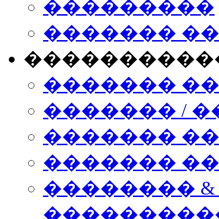
���������
������� �
����������
������� �
������� / �
������� �
������� ��� n
�������� &
���������