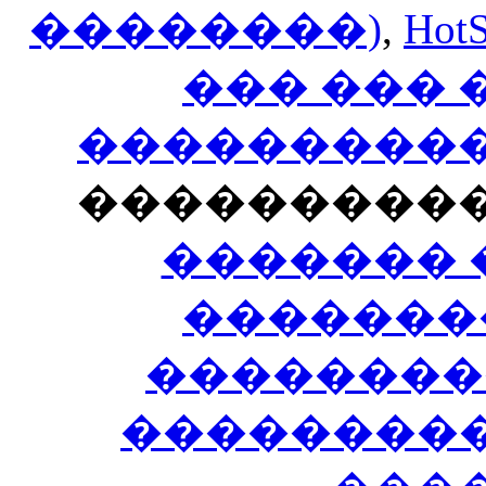
��������)
,
HotS
��� ���
�����������
���������
������� 
�������
��������
����������