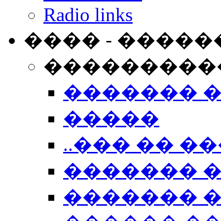
Radio links
���� - �����
���������
������� 
�����
..��� �� ��
������� 
������� �