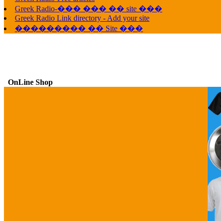
Greek Radio-��� ��� �� site ���
Greek Radio Link directory - Add your site
��������� �� Site ���
OnLine Shop
G