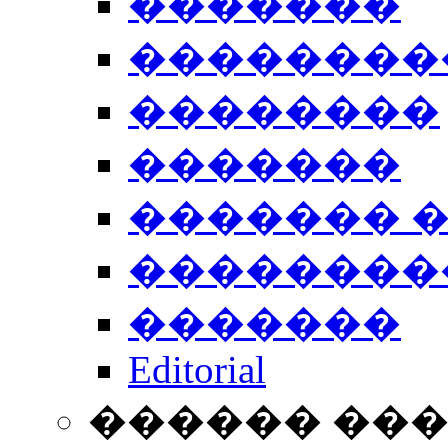
�������
��������
��������
�������
������� 
��������
�������
Editorial
������ ��