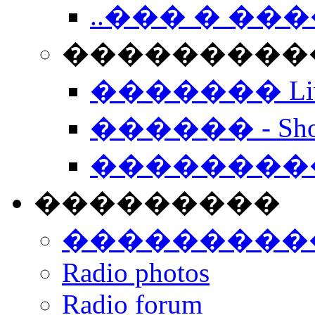
..��� � �
���������� -
������� Live
������ - Sho
��������
���������
���������
Radio photos
Radio forum