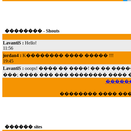
�������� - Shouts
LavantiS :
Hello!
11:56
jordan4 :
K�������� ���� ����� !!!
19:45
LavantiS :
ooops! ���� �� ����! �� �� �
���; ���� ��� ��� �������� ���� �
15:07
������
Dimitris_P :
���� ����� �������� ���� 
21:20
�������� ���� ��
LavantiS :
����� ���� ������� ��� ���
������� �����?" ..............���� �
�������...
16:40
veronica :
E���� 2012 ��� ����� ��� ��
������ sites
������� ��������� ���� ������ 