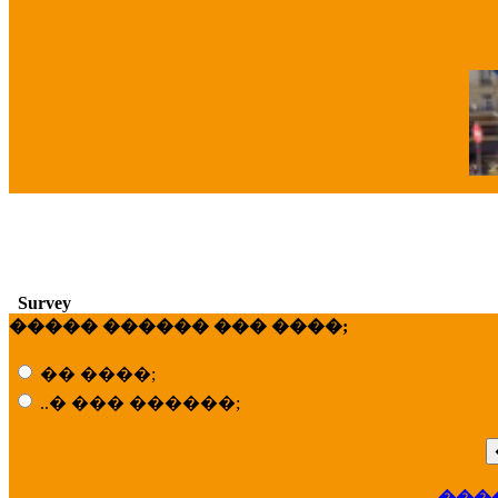
�
Survey
����� ������ ��� ����;
�� ����;
..� ��� ������;
��
���