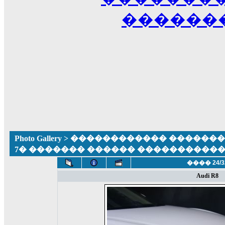
������
Photo Gallery
>
������������ �������� ����
7� ������� ������ ����������
���� 24/3
Audi R8