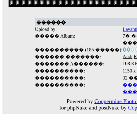
������
Upload by:
Lavant
����� Album:
7� 
��
���������� (185 �����):
Audi
R
������ �������:
108 K
������� A������:
����������:
1150
����������:
32 
����������:
���
���
Powered by
Coppermine Photo 
for phpNuke and postNuke by
Cop