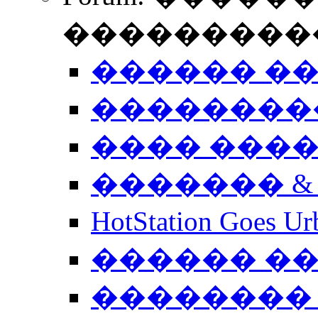
����������
������ �
��������
���� ���
������� &
HotStation Goe
������ �
�������� 