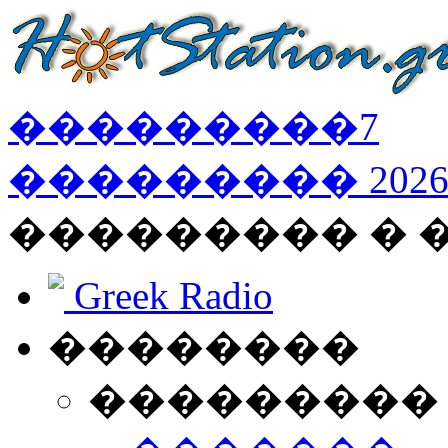
���������
7
���������
202
��������� � 
Greek Radio
��������
���������