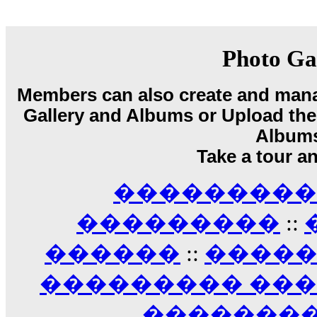
echo :
��� ��� �������! �� �� ���� �
��� ��� ������ '������'...
17:14
Photo Ga
LavantiS :
Echo, ���� �� ������� �� ��
�������������� ��������!
����
������ �� �����.. "������" ��� �������
Members can also create and mana
15:33
Gallery and Albums or Upload their
echo :
��������� ����, ��������� ��� 
Album
����� ��������� �� �����������
������! ��� ������ �� �����...
Take a tour a
14:16
LavantiS :
������� ���� ���� ������;
��������� A
18:01
���������
::
������
::
����
��������� ��
��������