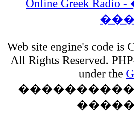
Online Greek Ra
��
Web site engine's code is
All Rights Reserved. PHP
under the
G
���������� �
����