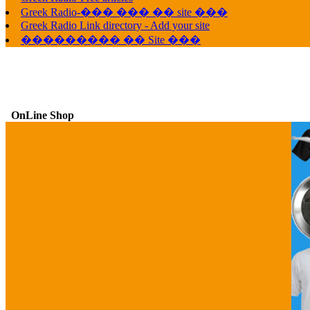
Greek Radio-��� ��� �� site ���
Greek Radio Link directory - Add your site
��������� �� Site ���
OnLine Shop
G