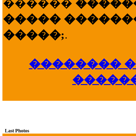
������
�����
����� �������
�����;
.
�������� �
�����
Last Photos