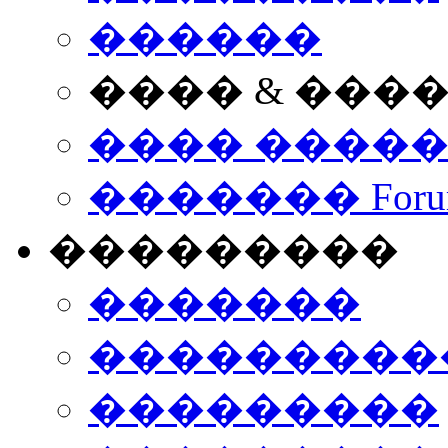
������
���� & ���
���� ����
������� Foru
���������
�������
����������
���������