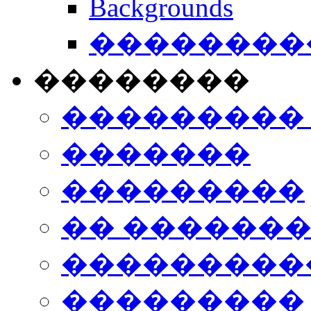
Backgrounds
���������
��������
���������
�������
���������
�� ������
���������
���������