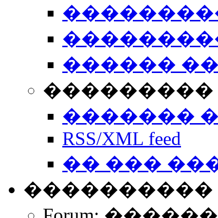
��������
��������
������ �
��������� 
������� 
RSS/XML feed
�� ��� ��
����������
Forum: �����