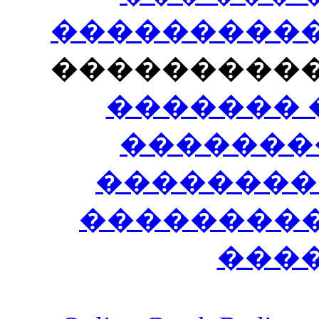
�����������
���������
������� 
�������
��������
����������
���