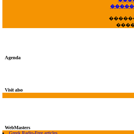
�����
�����
���
Agenda
Visit also
G
WebMasters
Greek Radio-Free articles