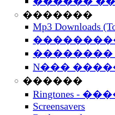
������ �
�������
Mp3 Downloads (To
�����������
�������� 
N��� �����
������
Ringtones - ��
Screensavers