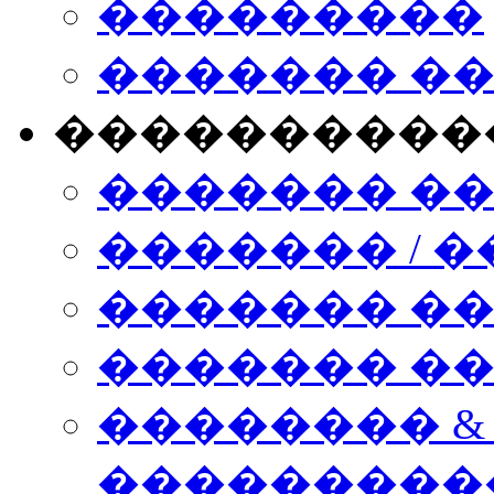
���������
������� �
����������
������� �
������� / �
������� �
������� ��� n
�������� &
���������