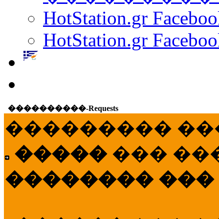
HotStation.gr Facebo
HotStation.gr Faceboo
����������-Requests
��������� ��
�����
��� ��
�������� ���