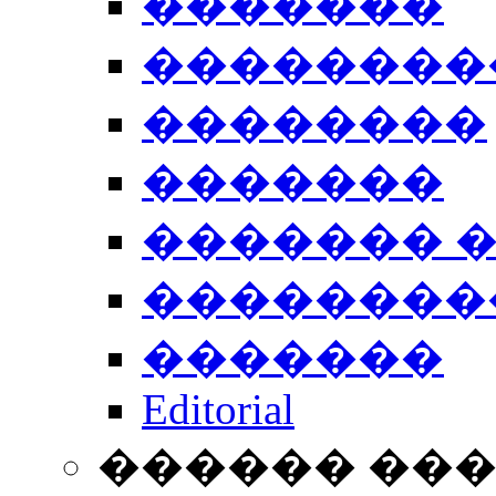
�������
��������
��������
�������
������� 
��������
�������
Editorial
������ ��