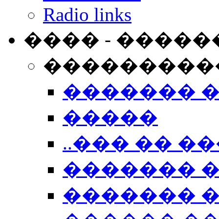
Radio links
���� - �����
���������
������� 
�����
..��� �� ��
������� 
������� �