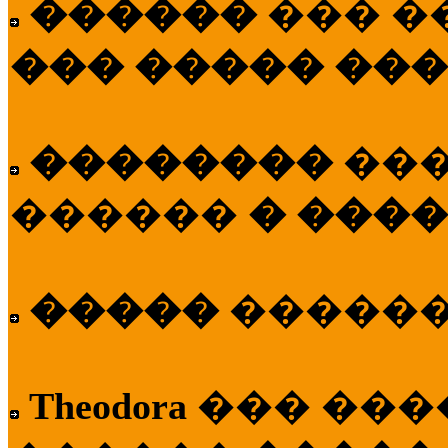
������
��� �
��� ����� ��
��������
��
������
� ����
�����
�����
Theodora
��� ��