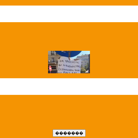
��� ����
�����..