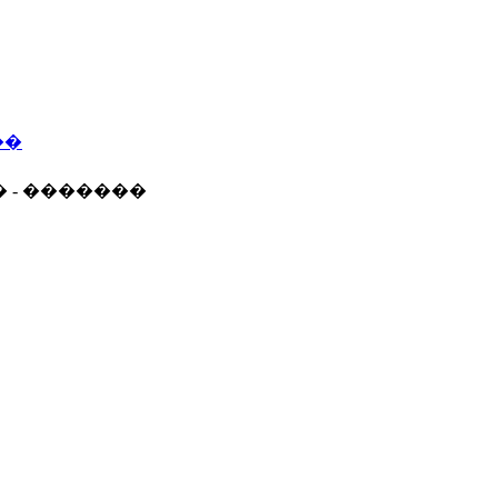
��
� - �������