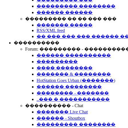
��������� ��������
������ ������
��������� �� �� ��� ���
������� �����
RSS/XML feed
�� ��� ��� ��� ������ �
����������
Forum: ��������� - ���������
������ ����������
���������
���� ��������
������� & ��������
HotStation Goes Urban (�������)
������ ��������
�������� - �������
..��� � �����������
���������� - Chat
������� Live Chat
������ - Shoutbox
��������� ��������