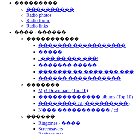
���������
����������
Radio photos
Radio forum
Radio links
���� - ������
�����������
������� �����������
�����
..��� �� ��� ���!
������� �����
������� �� ���� ��� ��
������ �����������
�������
Mp3 Downloads (Top 10)
������������� albums (Top 10)
�������� cd (���������)
N��� ����������� / cd
������
Ringtones - ����
Screensavers