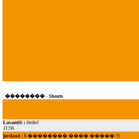
�������� - Shouts
LavantiS :
Hello!
11:56
jordan4 :
K�������� ���� ����� !!!
19:45