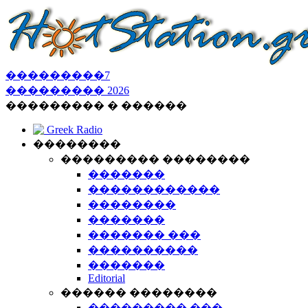
���������
7
���������
2026
��������� � ������
Greek Radio
��������
��������� ��������
�������
������������
��������
�������
������� ���
����������
�������
Editorial
������ ��������
��������� ���