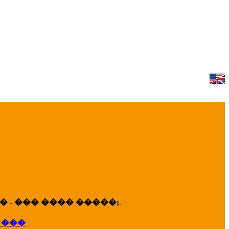
 - ��� ���� �����;
.
 ���