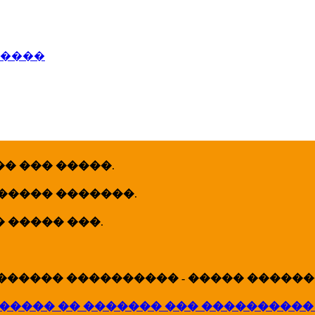
�����
� ��� �����
.
 ����� �������
.
� ����� ���
.
������ ���������� - ����� �������
����� �� ������� ��� ����������