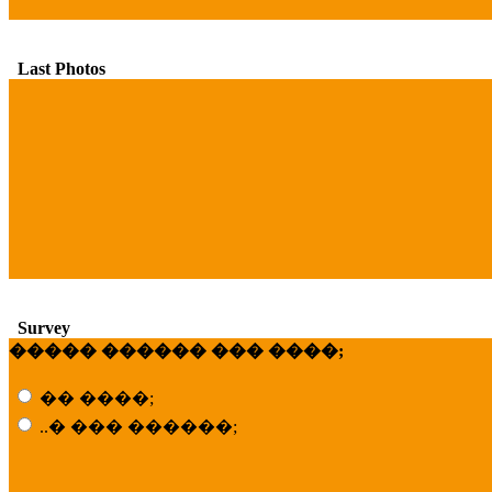
Last Photos
Survey
����� ������ ��� ����;
�� ����;
..� ��� ������;