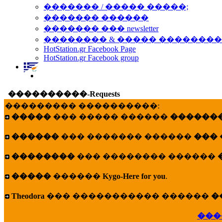
������� / ����� �����;
������� ������
������� ��� newsletter
�������� & ����� �������
HotStation.gr Facebook Page
HotStation.gr Facebook group
����������-Requests
��������� ����������:
�����
��� ����� ������
�������
������
��� ������� ������
���
��������
��� �������� ������
�����
������
Kygo-Here for you
.
Theodora
��� ����������� ������
�
���