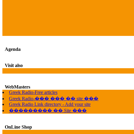
Agenda
Visit also
WebMasters
Greek Radio-Free articles
Greek Radio-��� ��� �� site ���
Greek Radio Link directory - Add your site
��������� �� Site ���
OnLine Shop