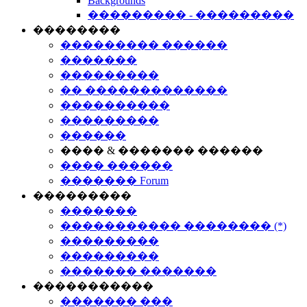
Backgrounds
��������� - ���������
��������
��������� ������
�������
���������
�� �������������
����������
���������
������
���� & ������� ������
���� ������
������� Forum
���������
�������
����������� �������� (*)
���������
���������
������� �������
�����������
������� ���