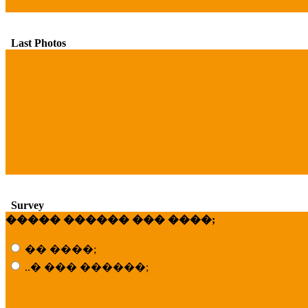
Last Photos
Survey
����� ������ ��� ����;
�� ����;
..� ��� ������;