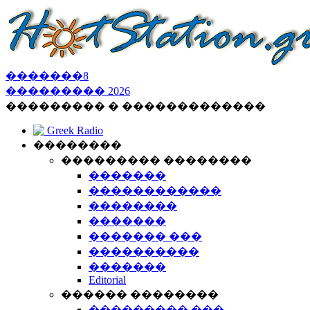
�������
8
���������
2026
��������� � �������������
Greek Radio
��������
��������� ��������
�������
������������
��������
�������
������� ���
����������
�������
Editorial
������ ��������
��������� ���