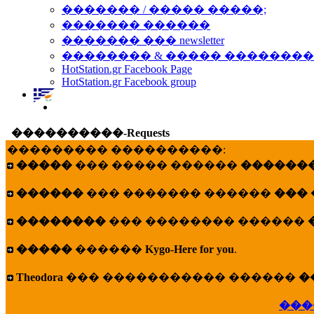
������� / ����� �����;
������� ������
������� ��� newsletter
�������� & ����� �������
HotStation.gr Facebook Page
HotStation.gr Facebook group
����������-Requests
��������� ����������:
�����
��� ����� ������
�������
������
��� ������� ������
���
��������
��� �������� ������
�����
������
Kygo-Here for you
.
Theodora
��� ����������� ������
�
���