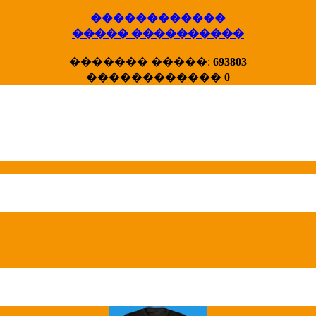
������������
����� ����������
X�����
������� �����:
693803
����� HotStat
������������
0
...
Homeland