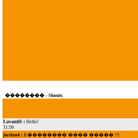
�������� - Shouts
LavantiS :
Hello!
11:56
jordan4 :
K�������� ���� ����� !!!
19:45