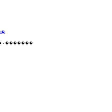
��
� - �������