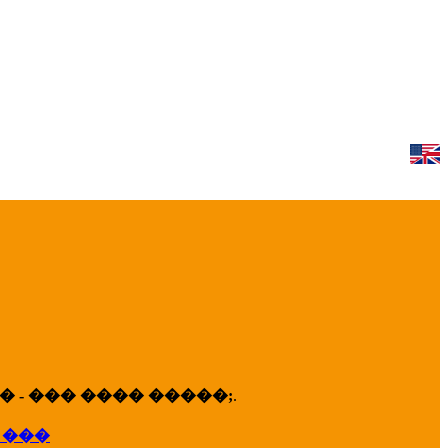
 - ��� ���� �����;
.
 ���