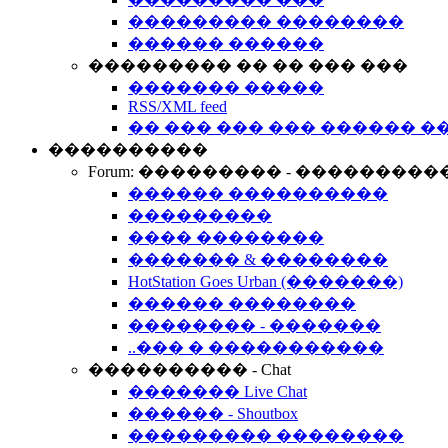
��������� ��������
������ ������
��������� �� �� ��� ���
������� �����
RSS/XML feed
�� ��� ��� ��� ������ �
����������
Forum: ��������� - ���������
������ ����������
���������
���� ��������
������� & ��������
HotStation Goes Urban (�������)
������ ��������
�������� - �������
..��� � �����������
���������� - Chat
������� Live Chat
������ - Shoutbox
��������� ��������