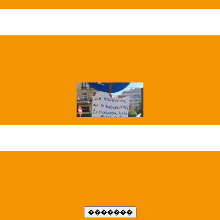
��� ����
�����..