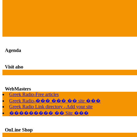
Agenda
Visit also
WebMasters
Greek Radio-Free articles
Greek Radio-��� ��� �� site ���
Greek Radio Link directory - Add your site
��������� �� Site ���
OnLine Shop