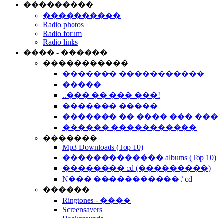
���������
����������
Radio photos
Radio forum
Radio links
���� - ������
�����������
������� �����������
�����
..��� �� ��� ���!
������� �����
������� �� ���� ��� ��
������ �����������
�������
Mp3 Downloads (Top 10)
������������� albums (Top 10)
�������� cd (���������)
N��� ����������� / cd
������
Ringtones - ����
Screensavers