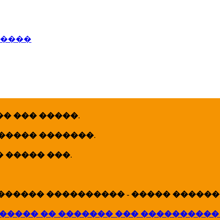
�����
� ��� �����
.
 ����� �������
.
� ����� ���
.
������ ���������� - ����� �������
����� �� ������� ��� ����������