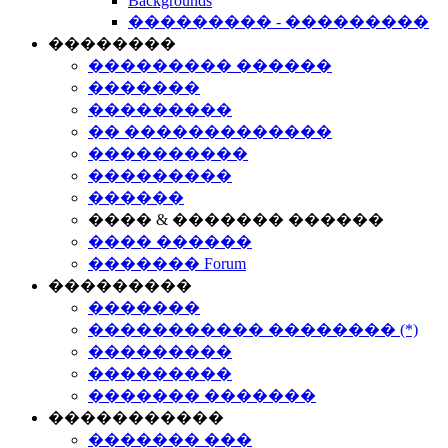
Backgrounds
��������� - ���������
��������
��������� ������
�������
���������
�� �������������
����������
���������
������
���� & ������� ������
���� ������
������� Forum
���������
�������
����������� �������� (*)
���������
���������
������� �������
�����������
������� ���