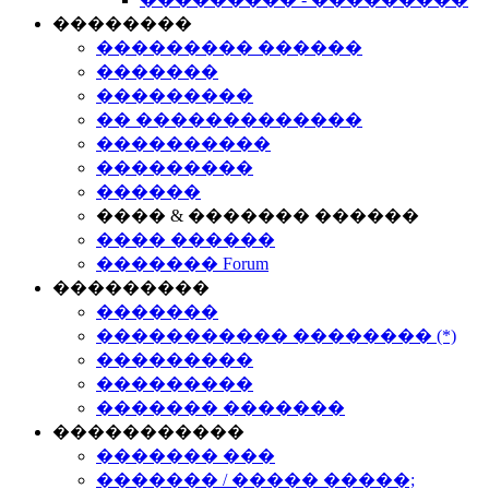
��������
��������� ������
�������
���������
�� �������������
����������
���������
������
���� & ������� ������
���� ������
������� Forum
���������
�������
����������� �������� (*)
���������
���������
������� �������
�����������
������� ���
������� / ����� �����;