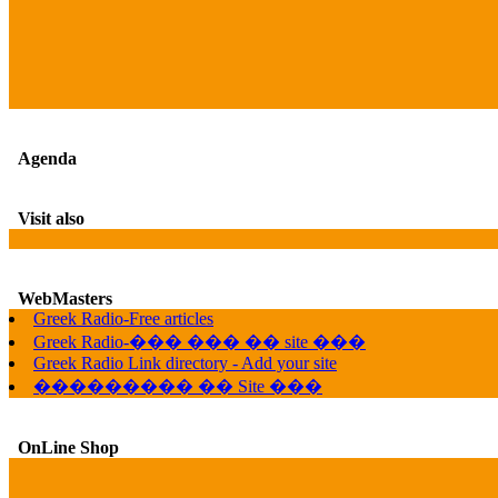
Agenda
Visit also
WebMasters
Greek Radio-Free articles
Greek Radio-��� ��� �� site ���
Greek Radio Link directory - Add your site
��������� �� Site ���
OnLine Shop