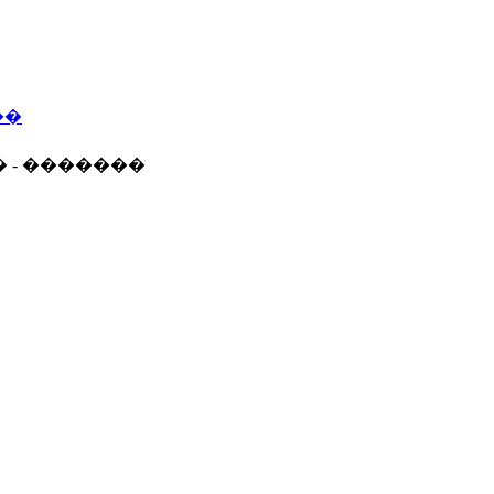
��
� - �������