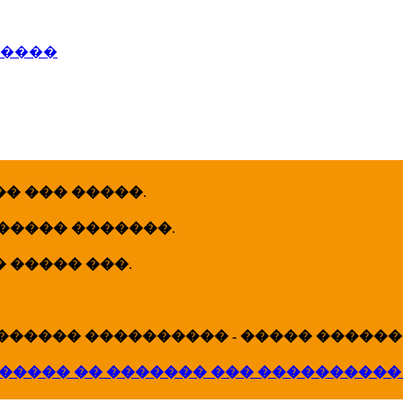
�����
� ��� �����
.
 ����� �������
.
� ����� ���
.
������ ���������� - ����� �������
����� �� ������� ��� ����������