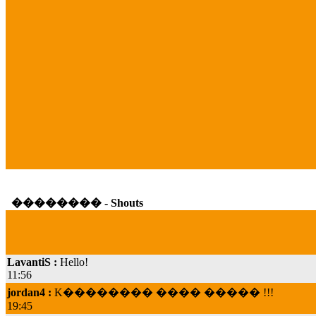
�������� - Shouts
LavantiS :
Hello!
11:56
jordan4 :
K�������� ���� ����� !!!
19:45
LavantiS :
ooops! ���� �� ����! �� �� �