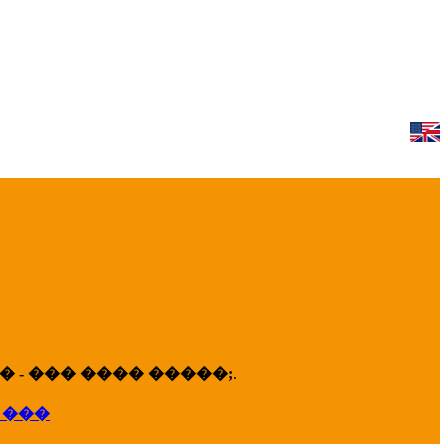
 - ��� ���� �����;
.
 ���