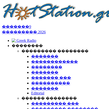
�������
9
���������
2026
Greek Radio
��������
��������� ��������
�������
������������
��������
�������
������� ���
����������
�������
Editorial
������ ��������
��������� ���
��������� ��������