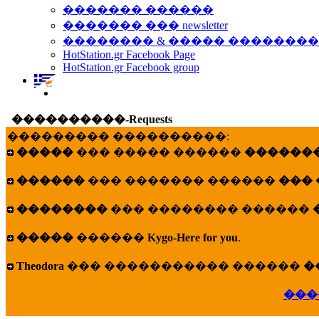
������� ������
������� ��� newsletter
�������� & ����� �������
HotStation.gr Facebook Page
HotStation.gr Facebook group
����������-Requests
��������� ����������:
�����
��� ����� ������
�������
������
��� ������� ������
���
��������
��� �������� ������
�����
������
Kygo-Here for you
.
Theodora
��� ����������� ������
�
���