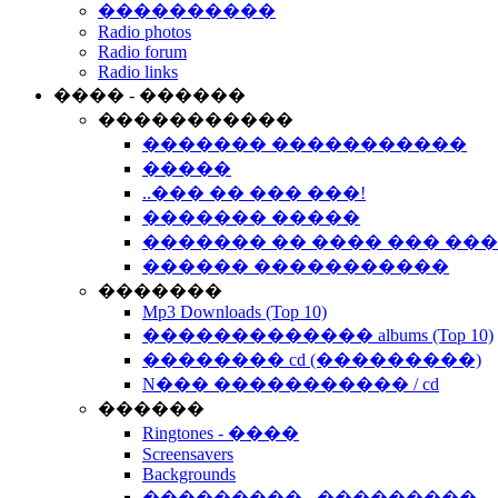
����������
Radio photos
Radio forum
Radio links
���� - ������
�����������
������� �����������
�����
..��� �� ��� ���!
������� �����
������� �� ���� ��� ��
������ �����������
�������
Mp3 Downloads (Top 10)
������������� albums (Top 10)
�������� cd (���������)
N��� ����������� / cd
������
Ringtones - ����
Screensavers
Backgrounds
��������� - ���������