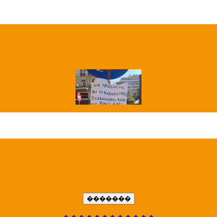
��� ����
�����..