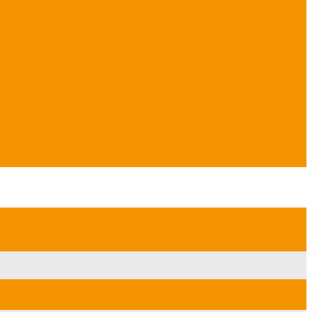
�� ���� ���; ���� ��� ��� ��������