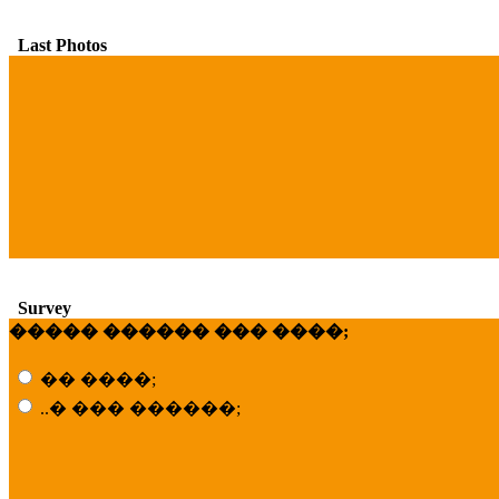
Last Photos
Survey
����� ������ ��� ����;
�� ����;
..� ��� ������;