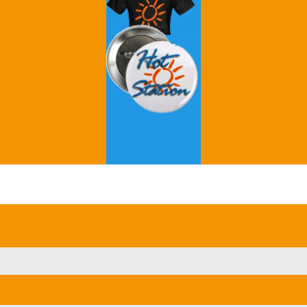
Grey's Anatomy
Breaking Bad
����, ���� �� ���������� ��� �����