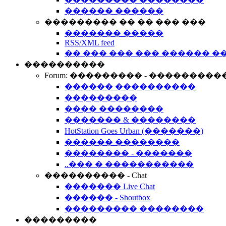
������ ������
��������� �� �� ��� ���
������� �����
RSS/XML feed
�� ��� ��� ��� ������ �
����������
Forum: ��������� - ���������
������ ����������
���������
���� ��������
������� & ��������
HotStation Goes Urban (�������)
������ ��������
�������� - �������
..��� � �����������
���������� - Chat
������� Live Chat
������ - Shoutbox
��������� ��������
���������