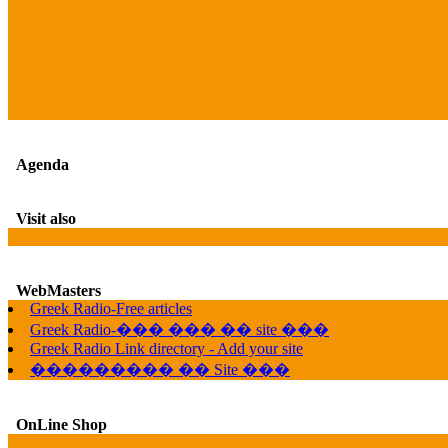
Agenda
Visit also
WebMasters
Greek Radio-Free articles
Greek Radio-��� ��� �� site ���
Greek Radio Link directory - Add your site
��������� �� Site ���
OnLine Shop