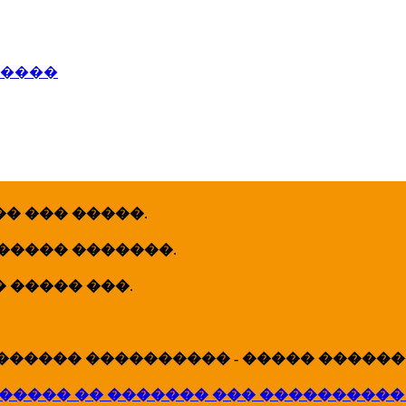
�����
� ��� �����
.
 ����� �������
.
� ����� ���
.
������ ���������� - ����� �������
����� �� ������� ��� ����������