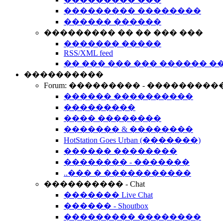
��������� ��������
������ ������
��������� �� �� ��� ���
������� �����
RSS/XML feed
�� ��� ��� ��� ������ �
����������
Forum: ��������� - ���������
������ ����������
���������
���� ��������
������� & ��������
HotStation Goes Urban (�������)
������ ��������
�������� - �������
..��� � �����������
���������� - Chat
������� Live Chat
������ - Shoutbox
��������� ��������