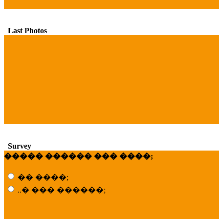
Last Photos
Survey
����� ������ ��� ����;
�� ����;
..� ��� ������;