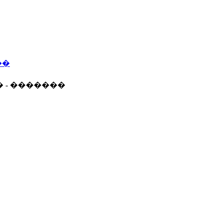
��
� - �������