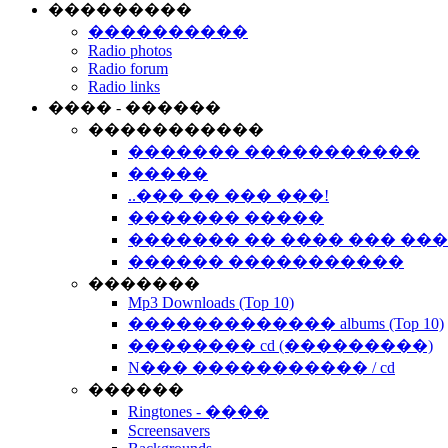
���������
����������
Radio photos
Radio forum
Radio links
���� - ������
�����������
������� �����������
�����
..��� �� ��� ���!
������� �����
������� �� ���� ��� ��
������ �����������
�������
Mp3 Downloads (Top 10)
������������� albums (Top 10)
�������� cd (���������)
N��� ����������� / cd
������
Ringtones - ����
Screensavers