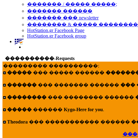
������� / ����� �����;
������� ������
������� ��� newsletter
�������� & ����� �������
HotStation.gr Facebook Page
HotStation.gr Facebook group
����������-Requests
��������� ����������:
�����
��� ����� ������
�������
������
��� ������� ������
���
��������
��� �������� ������
�����
������
Kygo-Here for you
.
Theodora
��� ����������� ������
�
���