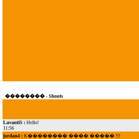
�������� - Shouts
LavantiS :
Hello!
11:56
jordan4 :
K�������� ���� ����� !!!
19:45