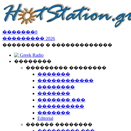
�������
8
���������
2026
��������� � �������������
Greek Radio
��������
��������� ��������
�������
������������
��������
�������
������� ���
����������
�������
Editorial
������ ��������
��������� ���