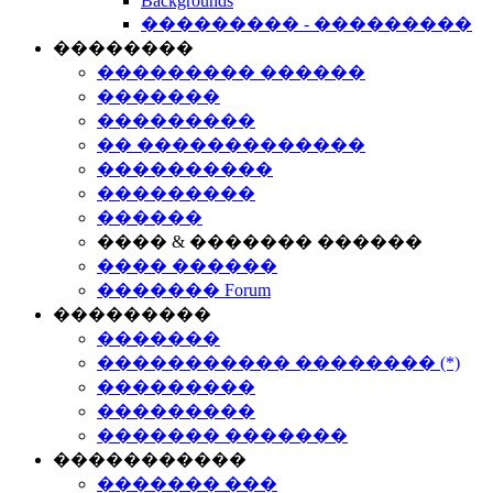
Backgrounds
��������� - ���������
��������
��������� ������
�������
���������
�� �������������
����������
���������
������
���� & ������� ������
���� ������
������� Forum
���������
�������
����������� �������� (*)
���������
���������
������� �������
�����������
������� ���