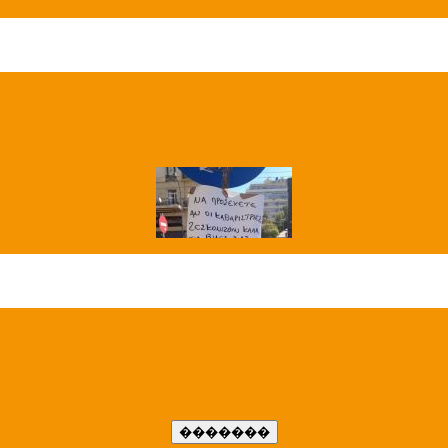
��� ����
�����..