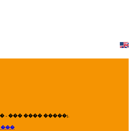
 - ��� ���� �����;
.
 ���