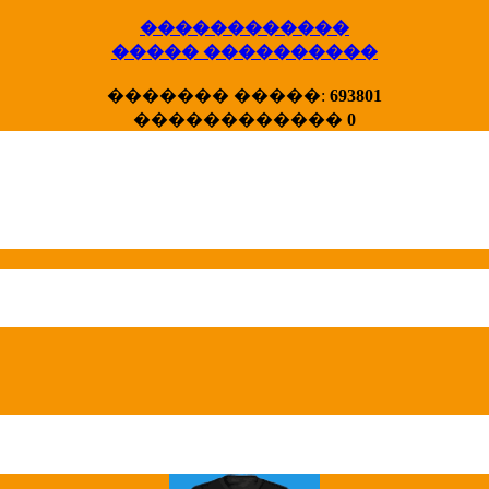
������������
����� ����������
X�����
������� �����:
693801
����� HotStat
������������
0
...
Homeland