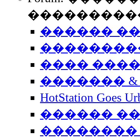
����������
������ �
��������
���� ���
������� &
HotStation Goe
������ �
�������� 