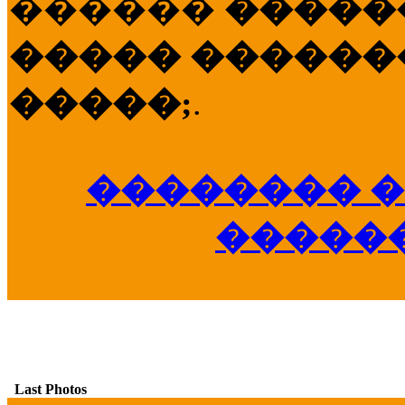
������
�����
����� �������
�����;
.
�������� �
�����
Last Photos