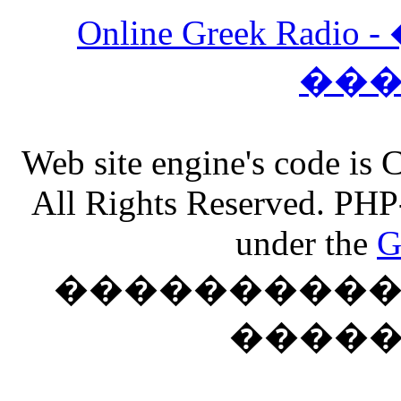
Online Greek Ra
��
Web site engine's code is
All Rights Reserved. PHP
under the
G
���������� �
����