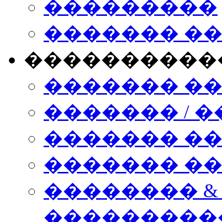
���������
������� �
����������
������� �
������� / �
������� �
������� ��� n
�������� &
���������