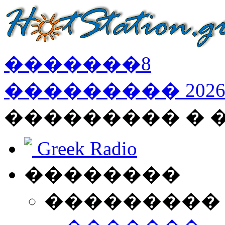
�������
8
���������
202
��������� �
Greek Radio
��������
���������