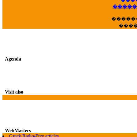
��
�����
�����
���
Agenda
Visit also
WebMasters
G
Greek Radio-Free articles