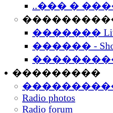
..��� � �
���������� -
������� Live
������ - Sho
��������
���������
���������
Radio photos
Radio forum