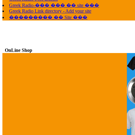
Greek Radio-��� ��� �� site ���
Greek Radio Link directory - Add your site
��������� �� Site ���
OnLine Shop
G