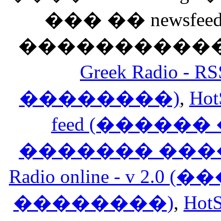
��� �� newsfeed
������������
Greek Radio 
��������)
,
Hot
feed (�����
������� ���
Radio online - v 
��������)
,
HotS