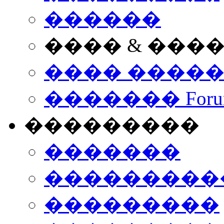
������
���� & ���
���� ����
������� Foru
���������
�������
����������
���������