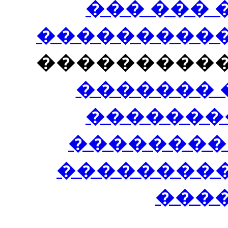
��� ���
�����������
���������
������� 
�������
��������
����������
���