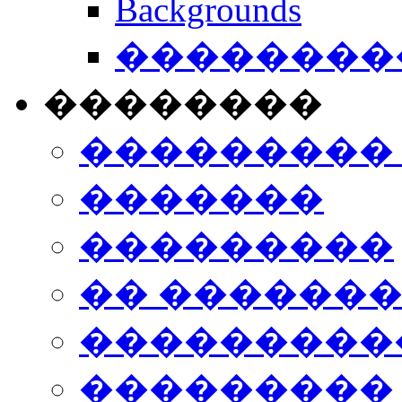
Backgrounds
���������
��������
���������
�������
���������
�� ������
���������
���������