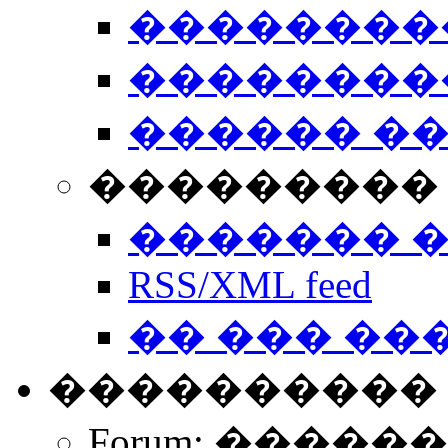
��������
��������
������ �
��������� 
������� 
RSS/XML feed
�� ��� ��
����������
Forum: �����