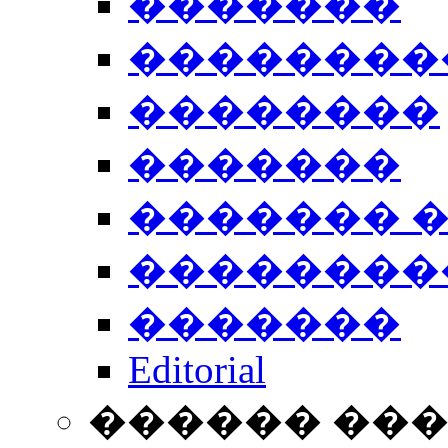
�������
��������
��������
�������
������� 
��������
�������
Editorial
������ ��