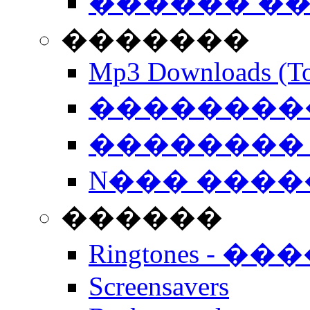
������ �
�������
Mp3 Downloads (To
�����������
�������� 
N��� �����
������
Ringtones - ��
Screensavers