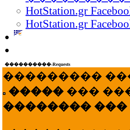
HotStation.gr Facebo
HotStation.gr Faceboo
����������-Requests
��������� ��
�����
��� ��
�������� ���