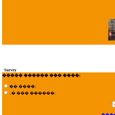
�
Survey
����� ������ ��� ����;
�� ����;
..� ��� ������;
���