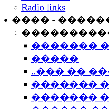
Radio links
���� - �����
���������
������� 
�����
..��� �� ��
������� 
������� �