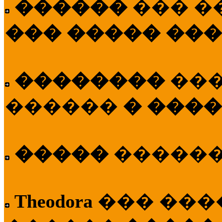
������
��� �
��� ����� ��
��������
��
������
� ����
�����
�����
Theodora
��� ��