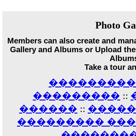
18:59
echo :
��� ��� �������! �� �� ���� �
��� ��� ������ '������'...
17:14
Photo Ga
LavantiS :
Echo, ���� �� ������� �� ��
�������������� ��������!
����
Members can also create and mana
������ �� �����.. "������" ��� �������
Gallery and Albums or Upload their
15:33
echo :
��������� ����, ��������� ��� 
Album
����� ��������� �� �����������
Take a tour a
������! ��� ������ �� �����...
14:16
��������� A
LavantiS :
������� ���� ���� ������;
18:01
���������
::
������
::
����
��������� ��
��������