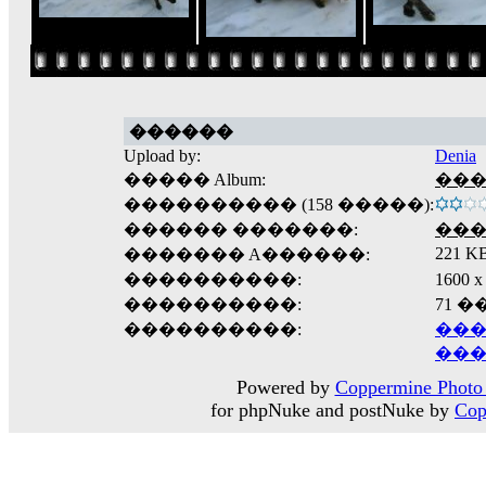
������
Upload by:
Denia
����� Album:
���
���������� (158 �����):
������ �������:
��
221 K
������� A������:
����������:
1600
����������:
71 
����������:
���
���
Powered by
Coppermine Photo 
for phpNuke and postNuke by
Cop