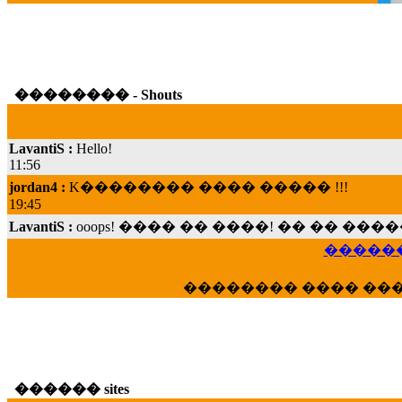
�������� - Shouts
LavantiS :
Hello!
11:56
jordan4 :
K�������� ���� ����� !!!
19:45
LavantiS :
ooops! ���� �� ����! �� �� �
���; ���� ��� ��� �������� ���� �
15:07
������
Dimitris_P :
���� ����� �������� ���� 
21:20
�������� ���� ��
LavantiS :
����� ���� ������� ��� ���
������� �����?" ..............���� �
�������...
16:40
veronica :
E���� 2012 ��� ����� ��� ��
������ sites