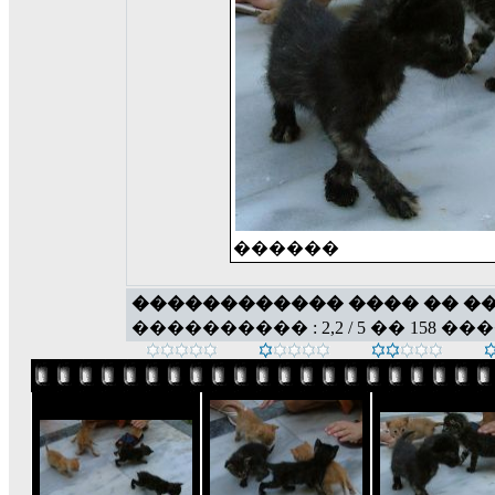
������
������������ ���� �� �
���������� : 2,2 / 5 �� 158 ��