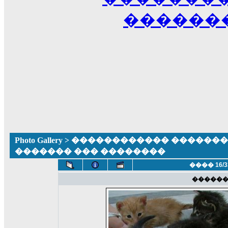
������
Photo Gallery
>
������������ �������� ����
������� ��� ��������
���� 16/3
�����