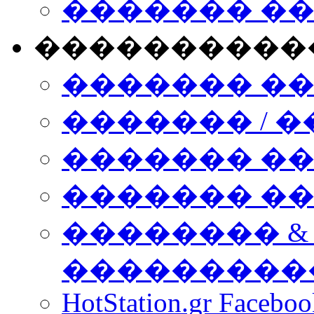
������� �
����������
������� �
������� / �
������� �
������� ��� n
�������� &
���������
HotStation.gr Facebo