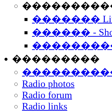
���������� -
������� Live
������ - Sho
��������
���������
���������
Radio photos
Radio forum
Radio links