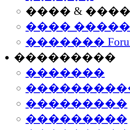
���� & ���
���� ����
������� Foru
���������
�������
����������
���������
���������