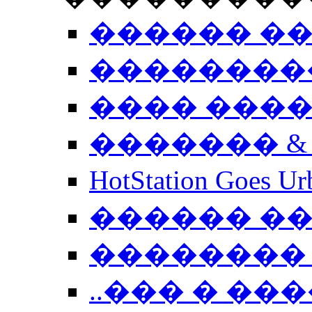
������ �
��������
���� ���
������� &
HotStation Goe
������ �
�������� 
..��� � �