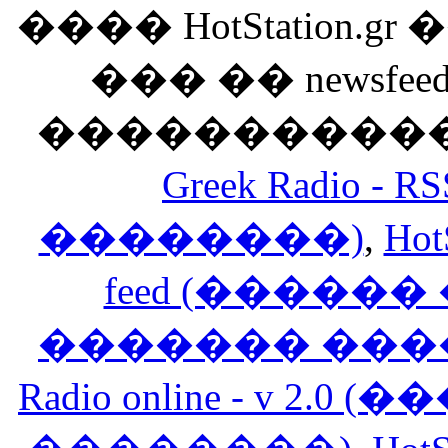
���� HotStation
��� �� newsfeed
������������
Greek Radio 
��������)
,
Hot
feed (�����
������� ���
Radio online - v 