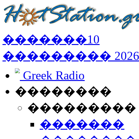
�������
10
���������
202
Greek Radio
��������
���������
�������