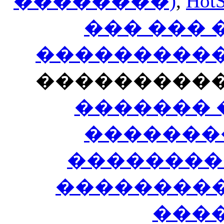
��������)
,
HotS
��� ���
�����������
���������
������� 
�������
��������
����������
���