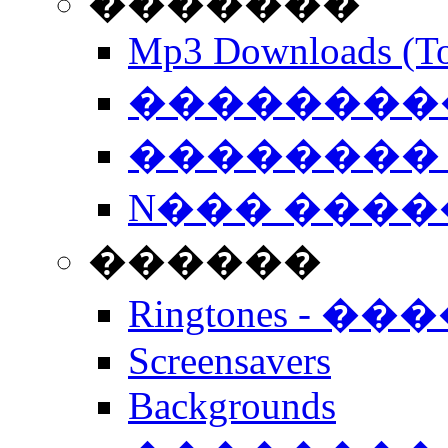
�������
Mp3 Downloads (To
�����������
�������� 
N��� �����
������
Ringtones - ��
Screensavers
Backgrounds