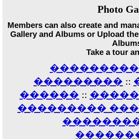
17:14
Photo Ga
LavantiS :
Echo, ���� �� ������� �� ��
�������������� ��������!
����
Members can also create and mana
������ �� �����.. "������" ��� �������
Gallery and Albums or Upload their
15:33
echo :
��������� ����, ��������� ��� 
Album
����� ��������� �� �����������
Take a tour a
������! ��� ������ �� �����...
14:16
��������� A
LavantiS :
������� ���� ���� ������;
18:01
���������
::
������
::
����
��������� ��
��������
������