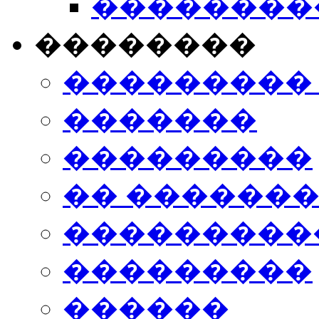
���������
��������
���������
�������
���������
�� ������
���������
���������
������