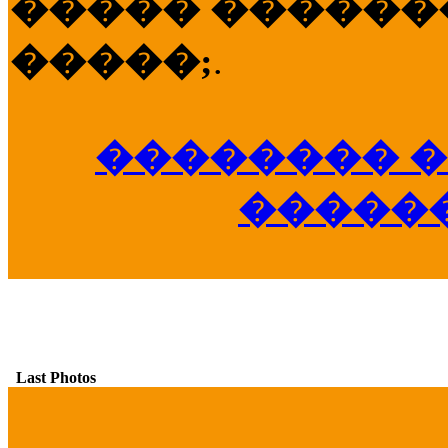
����� �������
�����;
.
�������� �
�����
Last Photos