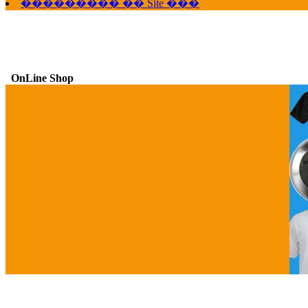
��������� �� Site ���
OnLine Shop
G