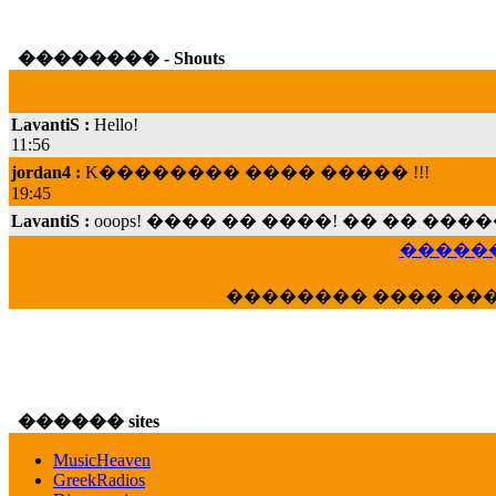
�������� - Shouts
LavantiS :
Hello!
11:56
jordan4 :
K�������� ���� ����� !!!
19:45
LavantiS :
ooops! ���� �� ����! �� �� �
���; ���� ��� ��� �������� ���� �
15:07
������
Dimitris_P :
���� ����� �������� ���� 
21:20
�������� ���� ��
LavantiS :
����� ���� ������� ��� ���
������� �����?" ..............���� �
�������...
16:40
veronica :
E���� 2012 ��� ����� ��� ��
������ sites
������� ��������� ���� ������ 
MusicHeaven
16:39
GreekRadios
veronica :
[
URL
] ���� ���;