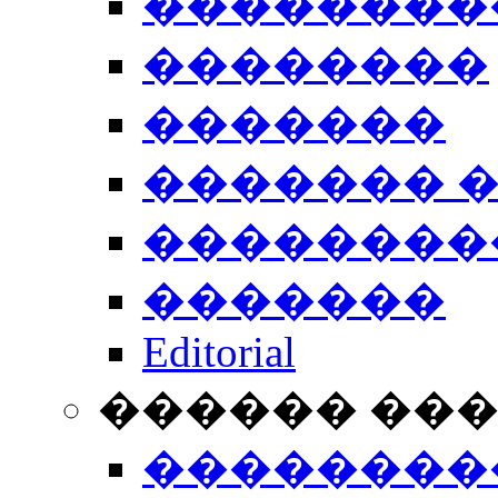
��������
��������
�������
������� 
��������
�������
Editorial
������ ��
��������