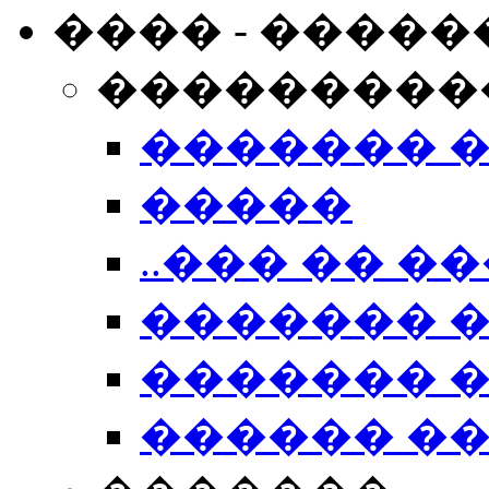
���� - �����
���������
������� 
�����
..��� �� ��
������� 
������� �
������ �