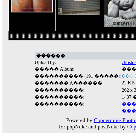
������
Upload by:
christo
����� Album:
����
���������� (191 �����):
22 KB
������� A������:
����������:
262 
����������:
1437
����������:
���
���
Powered by
Coppermine Photo 
for phpNuke and postNuke by
Cop