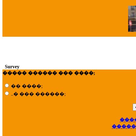
�
Survey
����� ������ ��� ����;
�� ����;
..� ��� ������;
���
��
�����