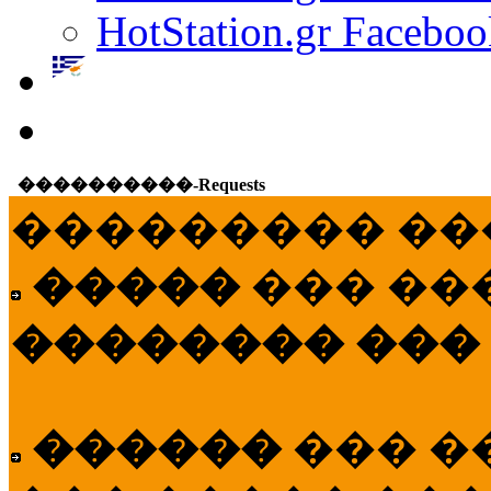
HotStation.gr Faceboo
����������-Requests
��������� ��
�����
��� ��
�������� ���
������
��� �