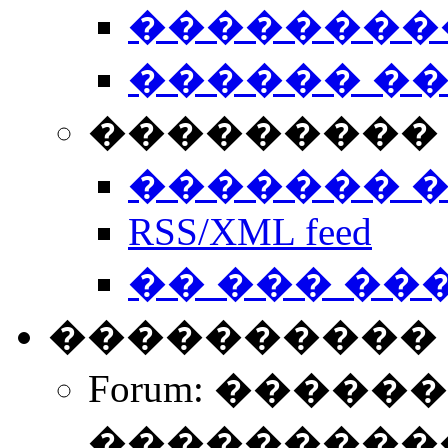
��������
������ �
��������� 
������� 
RSS/XML feed
�� ��� ��
����������
Forum: �����
����������