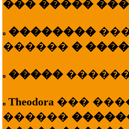
��� ����� ��
��������
��
������
� ����
�����
�����
Theodora
��� ��
������
�����