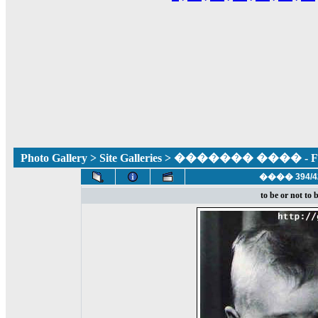
Photo Gallery
>
Site Galleries
> ������� ���� - Fun
���� 394/4
to be or not to 