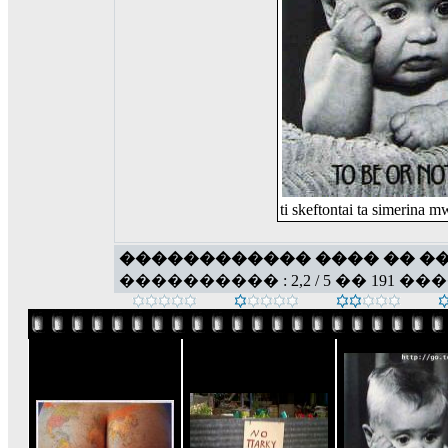
ti skeftontai ta simerina 
������������ ���� �� �
���������� : 2,2 / 5 �� 191 ��