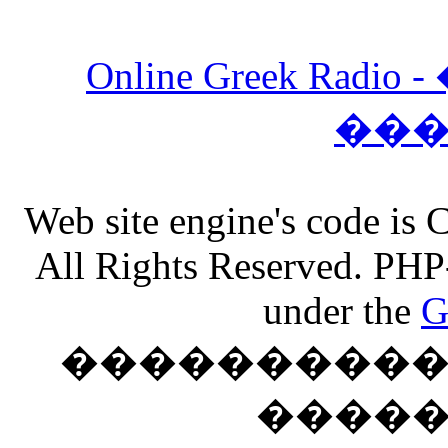
Online Greek Ra
��
Web site engine's code is
All Rights Reserved. PHP
under the
G
���������� �
����