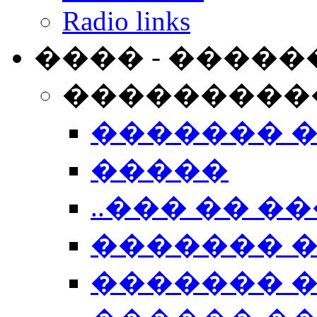
Radio links
���� - �����
���������
������� 
�����
..��� �� ��
������� 
������� �