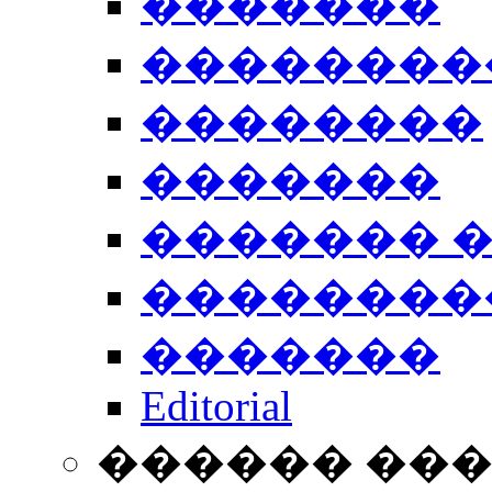
�������
��������
��������
�������
������� 
��������
�������
Editorial
������ ��