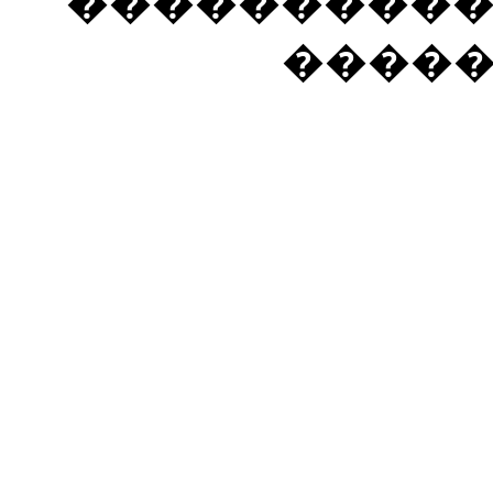
���������� �
����