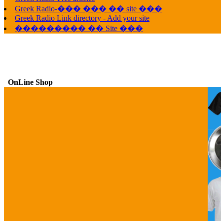
Greek Radio-��� ��� �� site ���
Greek Radio Link directory - Add your site
��������� �� Site ���
OnLine Shop
G