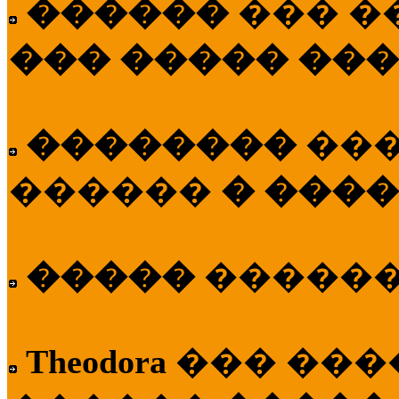
������
��� �
��� ����� ��
��������
��
������
� ����
�����
�����
Theodora
��� ��