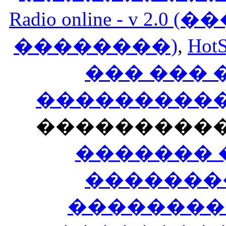
Radio online - v 
��������)
,
HotS
��� ���
�����������
���������
������� 
�������
��������