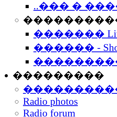
..��� � �
���������� -
������� Live
������ - Sho
��������
���������
���������
Radio photos
Radio forum