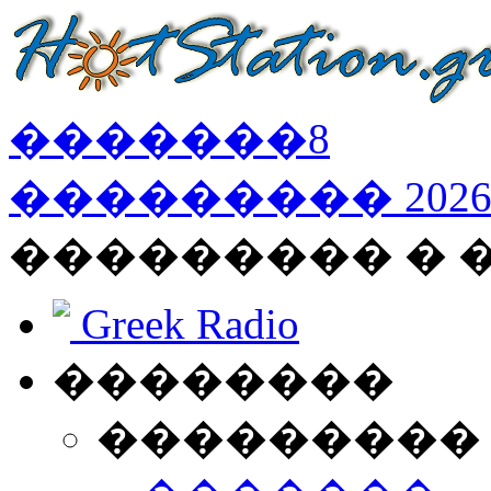
�������
8
���������
202
��������� �
Greek Radio
��������
���������