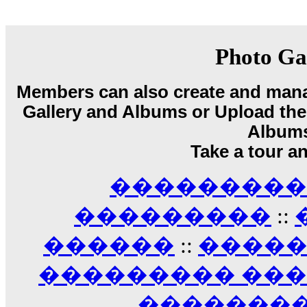
18:59
echo :
��� ��� �������! �� �� ���� �
��� ��� ������ '������'...
17:14
Photo Ga
LavantiS :
Echo, ���� �� ������� �� ��
�������������� ��������!
����
Members can also create and mana
������ �� �����.. "������" ��� �������
15:33
Gallery and Albums or Upload their
echo :
��������� ����, ��������� ��� 
Album
����� ��������� �� �����������
Take a tour a
������! ��� ������ �� �����...
14:16
��������� A
LavantiS :
������� ���� ���� ������;
18:01
���������
::
������
::
����
��������� ��
��������