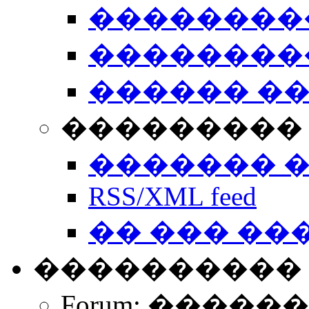
��������
��������
������ �
��������� 
������� 
RSS/XML feed
�� ��� ��
����������
Forum: �����