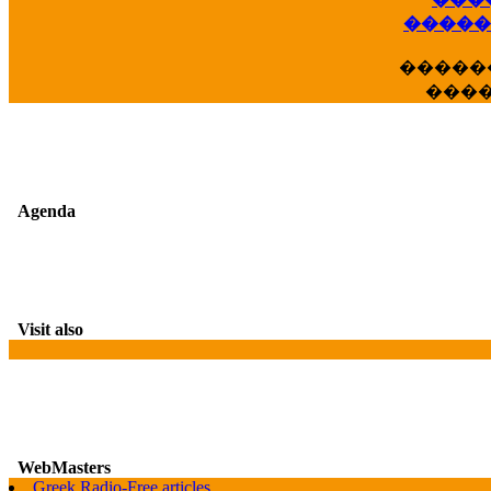
�����
�����
���
Agenda
Visit also
WebMasters
G
Greek Radio-Free articles