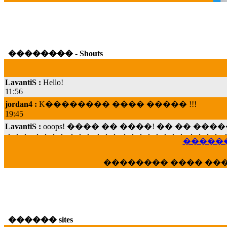
�������� - Shouts
LavantiS :
Hello!
11:56
jordan4 :
K�������� ���� ����� !!!
19:45
LavantiS :
ooops! ���� �� ����! �� �� �
���; ���� ��� ��� �������� ���� �
15:07
������
Dimitris_P :
���� ����� �������� ���� 
21:20
�������� ���� ��
LavantiS :
����� ���� ������� ��� ���
������� �����?" ..............���� �
�������...
16:40
veronica :
E���� 2012 ��� ����� ��� ��
������ sites