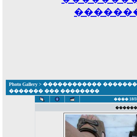
������
Photo Gallery
>
������������ �������� ����
������� ��� ��������
���� 18/3
�����