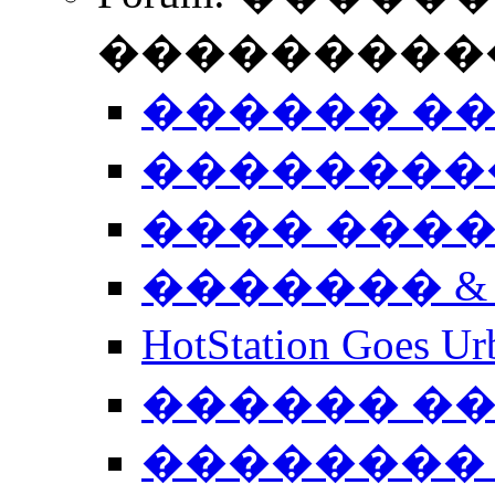
����������
������ �
��������
���� ���
������� &
HotStation Goe
������ �
�������� 