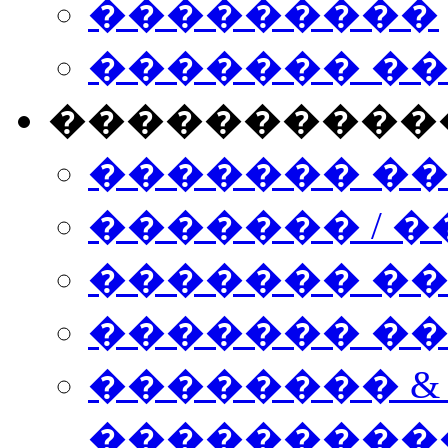
���������
������� �
����������
������� �
������� / �
������� �
������� ��� n
�������� &
���������