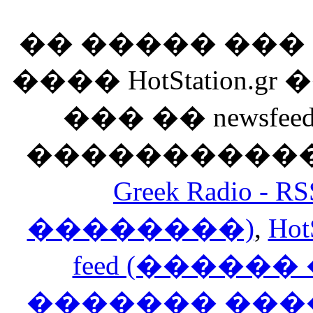
�� ����� ��
���� HotStation
��� �� newsfeed
������������
Greek Radio 
��������)
,
Hot
feed (�����
������� ���