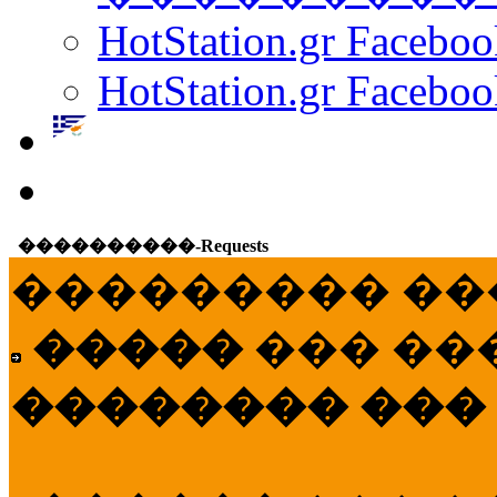
HotStation.gr Facebo
HotStation.gr Faceboo
����������-Requests
��������� ��
�����
��� ��
�������� ���