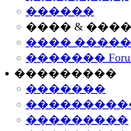
������
���� & ���
���� ����
������� Foru
���������
�������
����������
���������