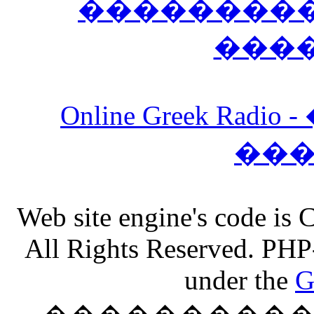
����������
���
Online Greek Ra
��
Web site engine's code is
All Rights Reserved. PHP
under the
G