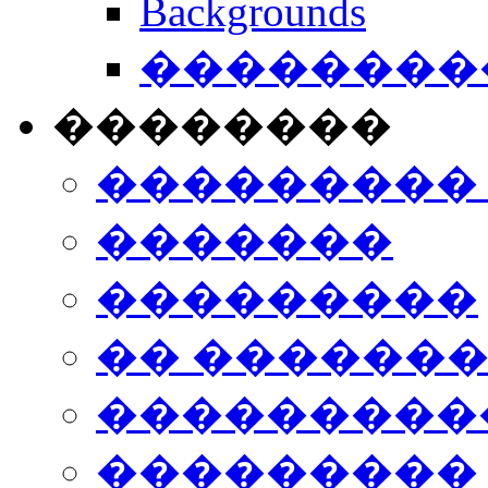
Backgrounds
���������
��������
���������
�������
���������
�� ������
���������
���������