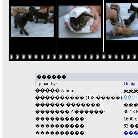
������
Upload by:
Denia
����� Album:
���
���������� (158 �����):
������ �������:
��
302 K
������� A������:
����������:
1600
����������:
63 
����������:
���