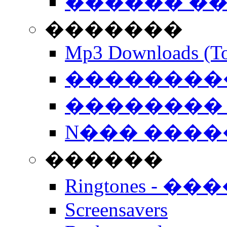
������ �
�������
Mp3 Downloads (To
�����������
�������� 
N��� �����
������
Ringtones - ��
Screensavers