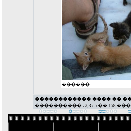
������
������������ ���� �� �
���������� : 2,3 / 5 �� 158 ��