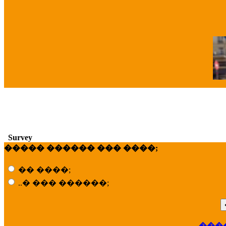
�
Survey
����� ������ ��� ����;
�� ����;
..� ��� ������;
���
��