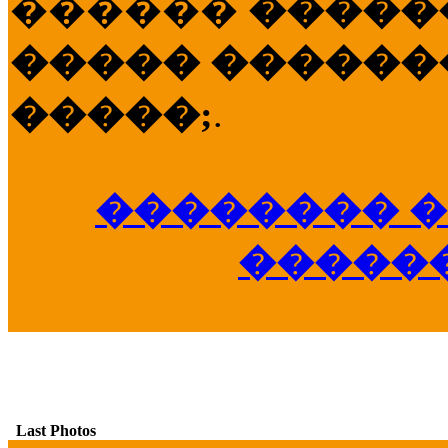
������
�����
����� �������
�����;
.
�������� �
�����
Last Photos