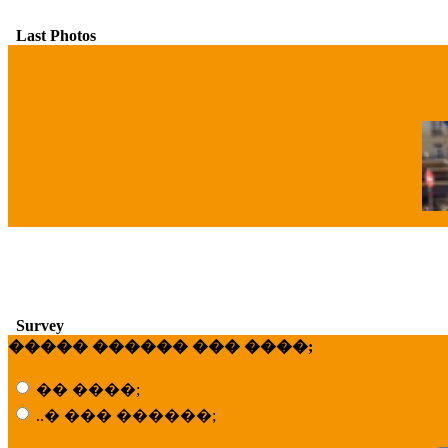
Last Photos
�
Survey
����� ������ ��� ����;
�� ����;
..� ��� ������;