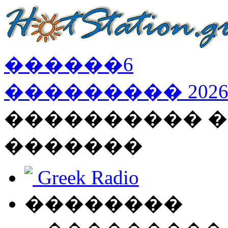
������
6
���������
202
���������� �
�������
Greek Radio
��������