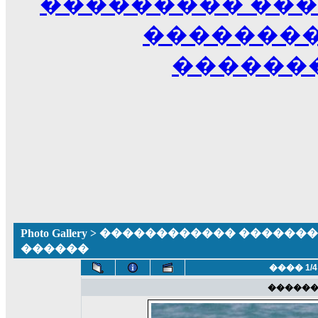
��������� ��
��������
������
Photo Gallery
>
������������ �������� ����
������
���� 1/4
�����