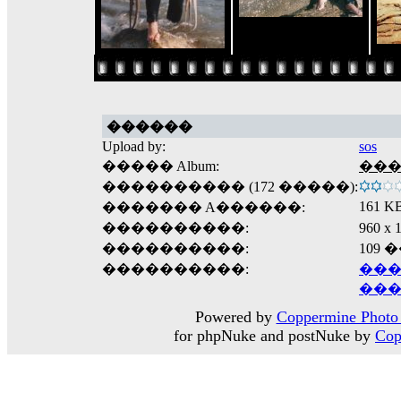
������
Upload by:
sos
����� Album:
��
���������� (172 �����):
161 K
������� A������:
����������:
960 
����������:
109
����������:
���
���
Powered by
Coppermine Photo 
for phpNuke and postNuke by
Cop