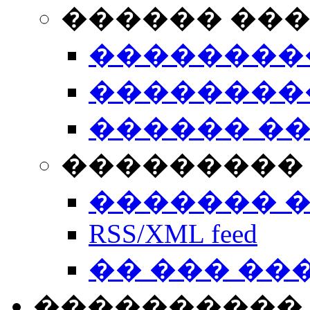
������ ��
��������
��������
������ �
��������� 
������� 
RSS/XML feed
�� ��� ��
����������