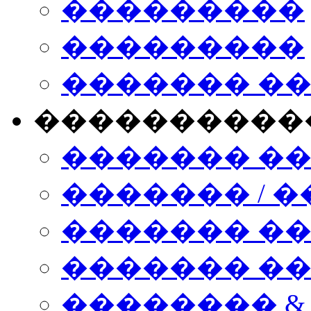
���������
���������
������� �
����������
������� �
������� / �
������� �
������� ��� n
�������� &