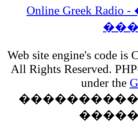
Online Greek Ra
��
Web site engine's code is
All Rights Reserved. PHP
under the
G
���������� �
����