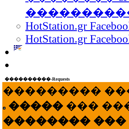
���������
HotStation.gr Facebo
HotStation.gr Faceboo
����������-Requests
��������� ��
�����
��� ��
�������� ���