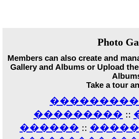
08:08
Dimitris_P :
fou fou 1 2
18:59
echo :
��� ��� �������! �� �� ���� �
��� ��� ������ '������'...
17:14
Photo Ga
LavantiS :
Echo, ���� �� ������� �� ��
�������������� ��������!
����
Members can also create and mana
������ �� �����.. "������" ��� �������
15:33
Gallery and Albums or Upload their
echo :
��������� ����, ��������� ��� 
Album
����� ��������� �� �����������
Take a tour a
������! ��� ������ �� �����...
14:16
��������� A
LavantiS :
������� ���� ���� ������;
18:01
���������
::
������
::
����