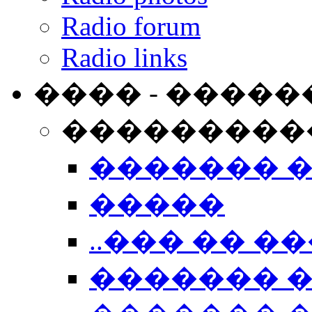
Radio forum
Radio links
���� - �����
���������
������� 
�����
..��� �� ��
������� 