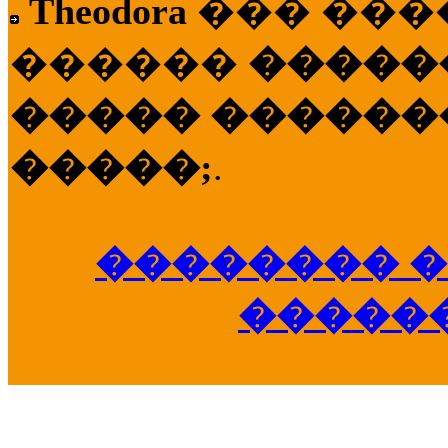
Theodora
��� ��
������
�����
����� �������
�����;
.
�������� �
�����