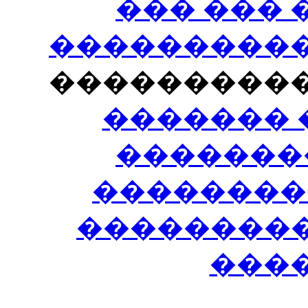
��� ���
�����������
���������
������� 
�������
��������
����������
���