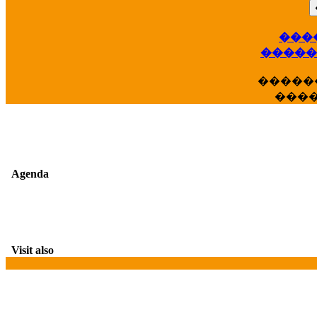
��
���
�����
�����
���
Agenda
Visit also