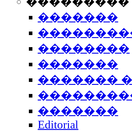
���������
�������
��������
��������
�������
������� 
��������
�������
Editorial