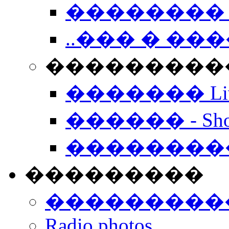
�������� 
..��� � �
���������� -
������� Live
������ - Sho
��������
���������
���������
Radio photos