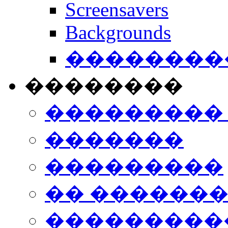
Screensavers
Backgrounds
���������
��������
���������
�������
���������
�� ������
���������