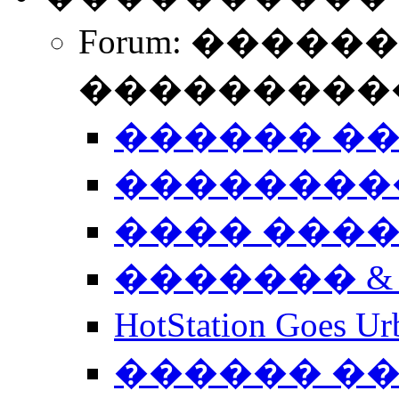
Forum: �����
����������
������ �
��������
���� ���
������� &
HotStation Goe
������ �