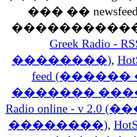
��� �� newsfeed
������������
Greek Radio 
��������)
,
Hot
feed (�����
������� ���
Radio online - v 
��������)
,
HotS