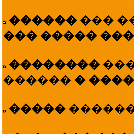
������
��� �
��� ����� ��
��������
��
������
� ����
�����
�����