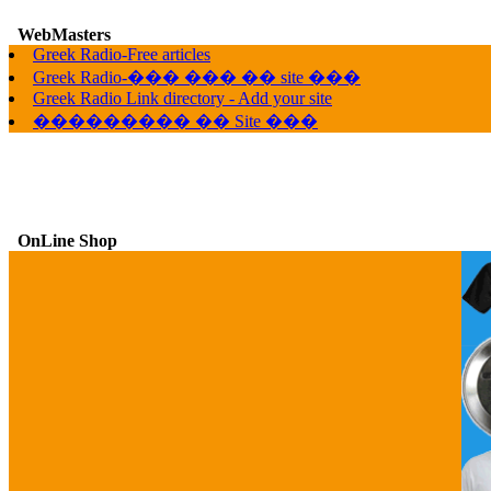
WebMasters
G
Greek Radio-Free articles
Greek Radio-��� ��� �� site ���
Greek Radio Link directory - Add your site
��������� �� Site ���
OnLine Shop