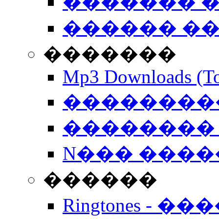
������� �
������ �
�������
Mp3 Downloads (To
�����������
�������� 
N��� �����
������
Ringtones - ��