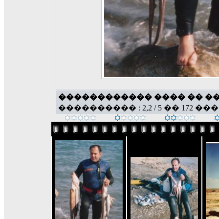
������������ ���� �� �
���������� : 2,2 / 5 �� 172 ��