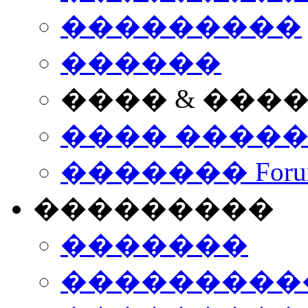
���������
������
���� & ���
���� ����
������� Foru
���������
�������
����������