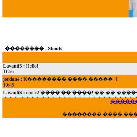
G
�������� - Shouts
LavantiS :
Hello!
11:56
jordan4 :
K�������� ���� ����� !!!
19:45
LavantiS :
ooops! ���� �� ����! �� �� �
���; ���� ��� ��� �������� ���� �
15:07
������
Dimitris_P :
���� ����� �������� ���� 
21:20
�������� ���� ��
LavantiS :
����� ���� ������� ��� ���
������� �����?" ..............���� �
�������...