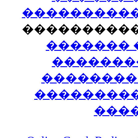
�����������
���������
������� 
�������
��������
����������
���