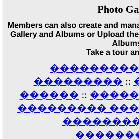
17:14
Photo Ga
LavantiS :
Echo, ���� �� ������� �� ��
�������������� ��������!
����
Members can also create and mana
������ �� �����.. "������" ��� �������
Gallery and Albums or Upload their
15:33
echo :
��������� ����, ��������� ��� 
Album
����� ��������� �� �����������
Take a tour a
������! ��� ������ �� �����...
14:16
��������� A
LavantiS :
������� ���� ���� ������;
18:01
���������
::
������
::
����
��������� ��
��������
������