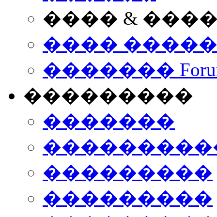
���� & ���
���� ����
������� Foru
���������
�������
����������
���������
���������