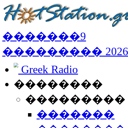
�������
9
���������
202
Greek Radio
��������
���������
�������