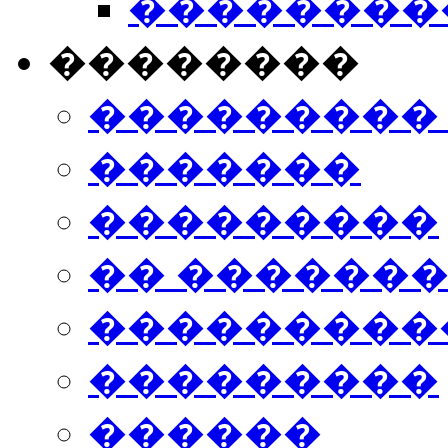
���������
��������
���������
�������
���������
�� ������
���������
���������
������