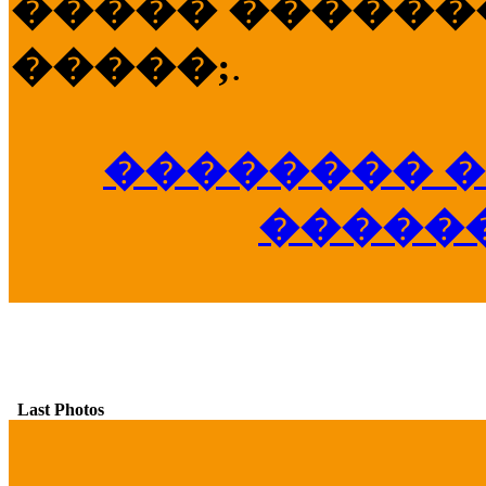
����� �������
�����;
.
�������� �
�����
Last Photos