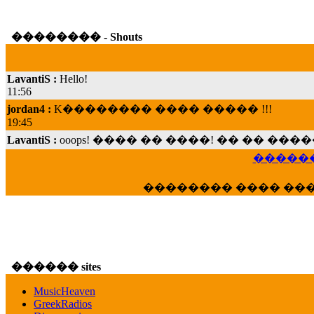
�������� - Shouts
LavantiS :
Hello!
11:56
jordan4 :
K�������� ���� ����� !!!
19:45
LavantiS :
ooops! ���� �� ����! �� �� �
���; ���� ��� ��� �������� ���� �
15:07
������
Dimitris_P :
���� ����� �������� ���� 
21:20
�������� ���� ��
LavantiS :
����� ���� ������� ��� ���
������� �����?" ..............���� �
�������...
16:40
veronica :
E���� 2012 ��� ����� ��� ��
������ sites
������� ��������� ���� ������ 
MusicHeaven
16:39
GreekRadios
veronica :
[
URL
] ���� ���;