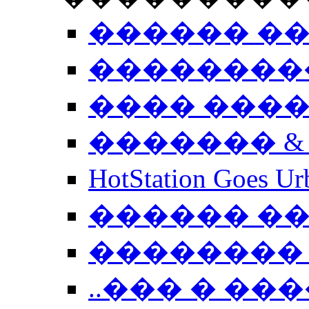
������ �
��������
���� ���
������� &
HotStation Goe
������ �
�������� 
..��� � �