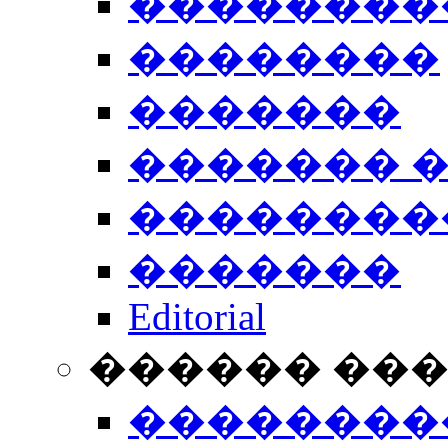
��������
��������
�������
������� 
��������
�������
Editorial
������ ��
��������