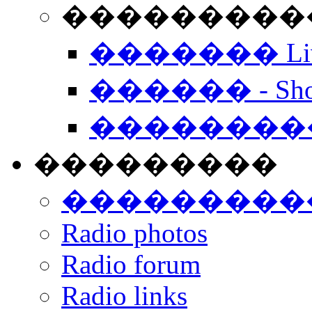
���������� -
������� Live
������ - Sho
��������
���������
���������
Radio photos
Radio forum
Radio links