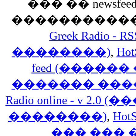
��� �� newsfeed
������������
Greek Radio 
��������)
,
Hot
feed (�����
������� ���
Radio online - v 
��������)
,
HotS
��� ���