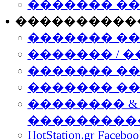
������� �
����������
������� �
������� / �
������� �
������� ��� n
�������� &
���������
HotStation.gr Facebo