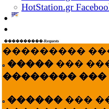
HotStation.gr Faceboo
����������-Requests
��������� ��
�����
��� ��
�������� ���
������
��� �