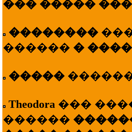
��� ����� ��
��������
��
������
� ����
�����
�����
Theodora
��� ��
������
�����