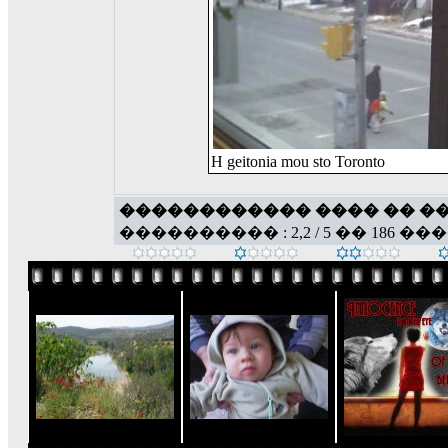
H geitonia mou sto Toronto
������������ ���� �� �
���������� : 2,2 / 5 �� 186 ��