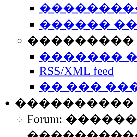
��������
������ �
��������� 
������� 
RSS/XML feed
�� ��� ��
����������
Forum: �����
����������