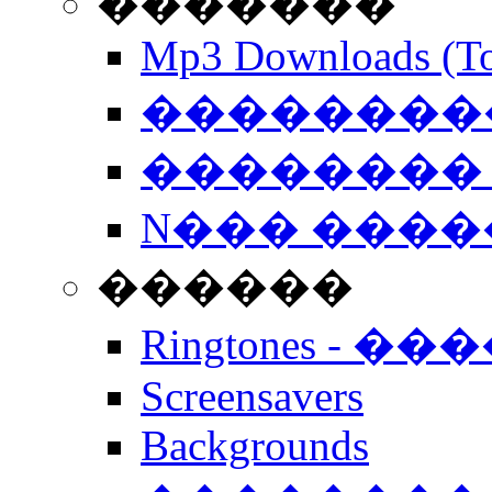
�������
Mp3 Downloads (To
�����������
�������� 
N��� �����
������
Ringtones - ��
Screensavers
Backgrounds