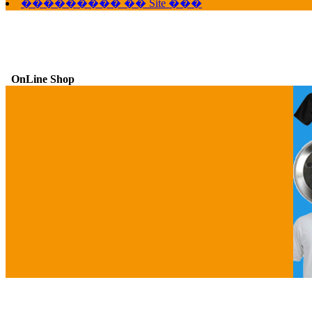
��������� �� Site ���
OnLine Shop
G