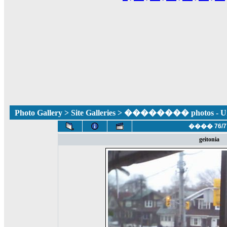
Photo Gallery
>
Site Galleries
> �������� photos - Unca
���� 76/7
geitonia