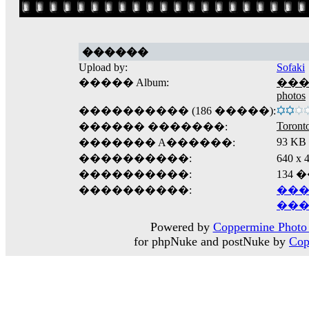
������
Upload by:
Sofaki
����� Album:
�����
photos
���������� (186 �����):
Toront
������ �������:
93 KB
������� A������:
����������:
640 
����������:
134
����������:
���
���
Powered by
Coppermine Photo 
for phpNuke and postNuke by
Cop