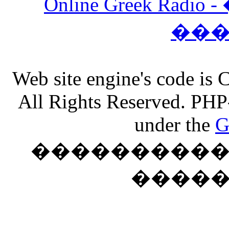
Online Greek Ra
��
Web site engine's code is
All Rights Reserved. PHP
under the
G
���������� �
����