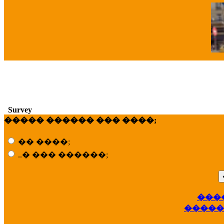
�
Survey
����� ������ ��� ����;
�� ����;
..� ��� ������;
��
���
�����