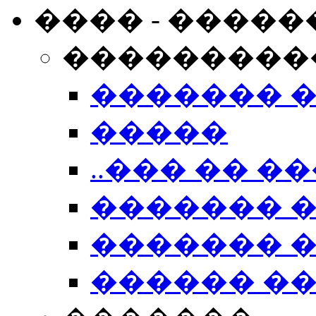
���� - �����
���������
������� 
�����
..��� �� ��
������� 
������� �
������ �