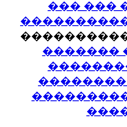
��� ���
�����������
���������
������� 
�������
��������
����������
���