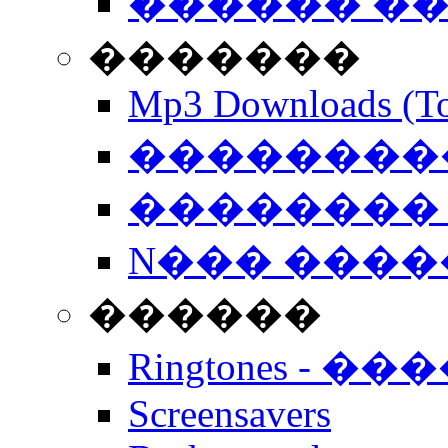
������ �
�������
Mp3 Downloads (To
�����������
�������� 
N��� �����
������
Ringtones - ��
Screensavers