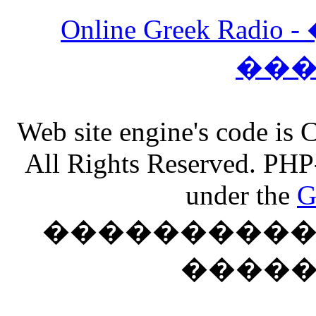
Online Greek Ra
��
Web site engine's code is
All Rights Reserved. PHP
under the
G
���������� �
����