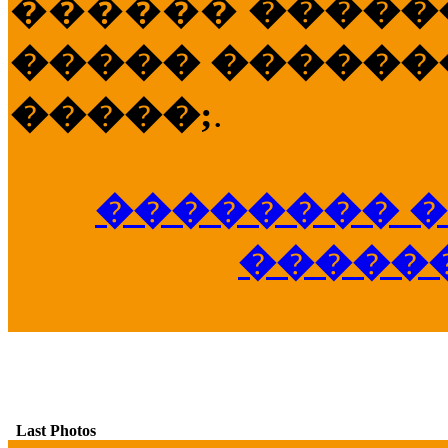
������
�����
����� �������
�����;
.
�������� �
�����
Last Photos