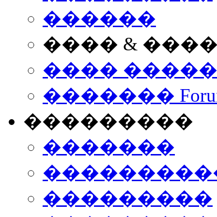
������
���� & ���
���� ����
������� Foru
���������
�������
����������
���������