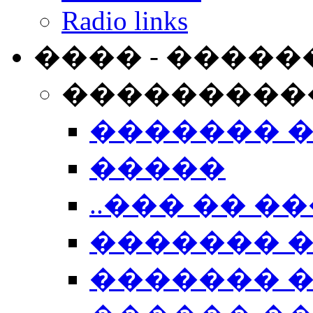
Radio links
���� - �����
���������
������� 
�����
..��� �� ��
������� 
������� �