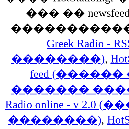
��� �� newsfeed
������������
Greek Radio 
��������)
,
Hot
feed (�����
������� ���
Radio online - v 
��������)
,
HotS