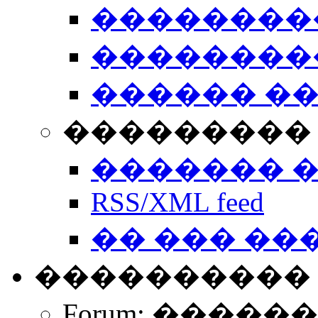
��������
��������
������ �
��������� 
������� 
RSS/XML feed
�� ��� ��
����������
Forum: �����