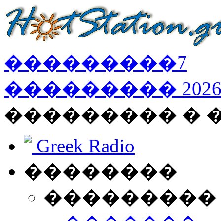
���������
7
���������
202
��������� � 
Greek Radio
��������
���������