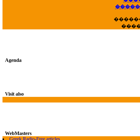
��
�����
�����
���
Agenda
Visit also
WebMasters
Greek Radio-Free articles
G