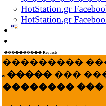
HotStation.gr Facebo
HotStation.gr Faceboo
����������-Requests
��������� ��
�����
��� ��
�������� ���