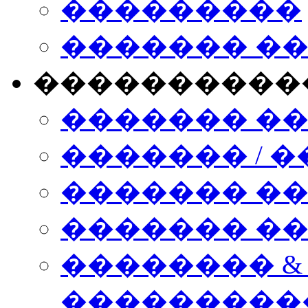
���������
������� �
����������
������� �
������� / �
������� �
������� ��� n
�������� &
���������