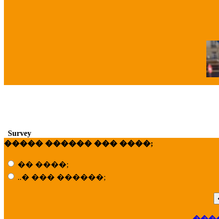
�
Survey
����� ������ ��� ����;
�� ����;
..� ��� ������;
���