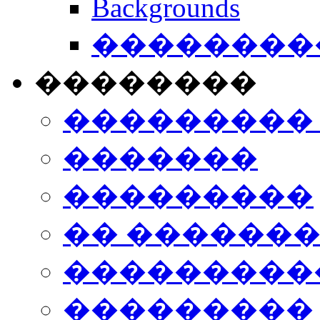
Backgrounds
���������
��������
���������
�������
���������
�� ������
���������
���������