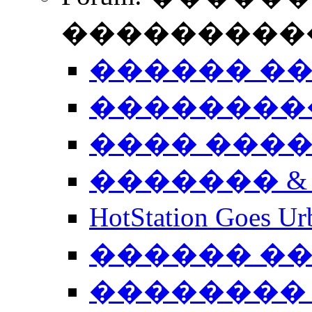
����������
������ �
��������
���� ���
������� &
HotStation Goe
������ �
�������� 