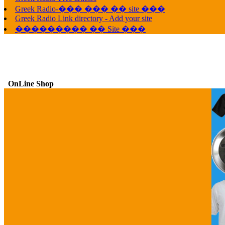
Greek Radio-��� ��� �� site ���
Greek Radio Link directory - Add your site
��������� �� Site ���
OnLine Shop
G