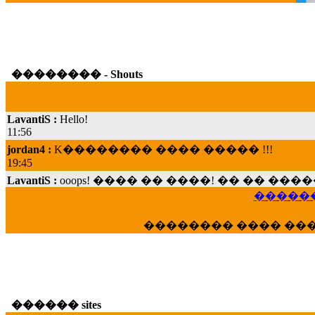
�������� - Shouts
LavantiS :
Hello!
11:56
jordan4 :
K�������� ���� ����� !!!
19:45
LavantiS :
ooops! ���� �� ����! �� �� �
���; ���� ��� ��� �������� ���� �
15:07
������
Dimitris_P :
���� ����� �������� ���� 
�������� ���� ��
21:20
LavantiS :
����� ���� ������� ��� ���
������� �����?" ..............���� �
�������...
16:40
������ sites
veronica :
E���� 2012 ��� ����� ��� ��