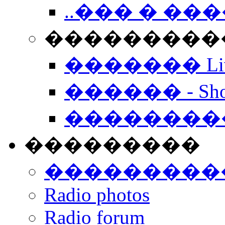
..��� � �
���������� -
������� Live
������ - Sho
��������
���������
���������
Radio photos
Radio forum