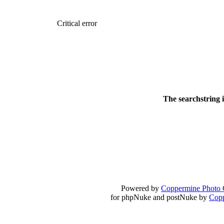
18:59
echo :
��� ��� �������! �� �� ���� �
Critical error
��� ��� ������ '������'...
17:14
LavantiS :
Echo, ���� �� ������� �� ��
�������������� ��������!
����
������ �� �����.. "������" ��� �������
15:33
echo :
��������� ����, ��������� ��� 
The searchstring 
����� ��������� �� �����������
������! ��� ������ �� �����...
14:16
LavantiS :
������� ���� ���� ������;
18:01
Powered by
Coppermine Photo 
for phpNuke and postNuke by
Cop