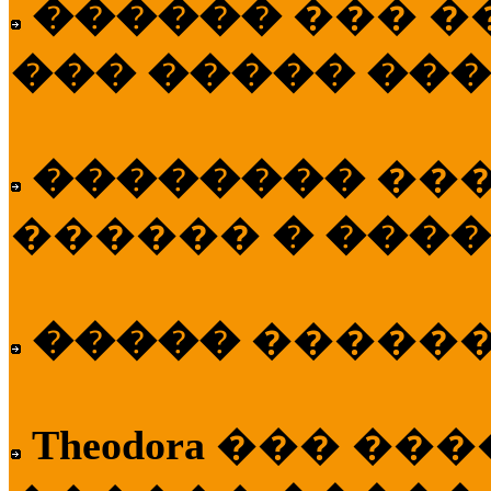
������
��� �
��� ����� ��
��������
��
������
� ����
�����
�����
Theodora
��� ��