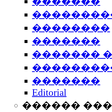
�������
��������
��������
�������
������� 
��������
�������
Editorial
������ ��