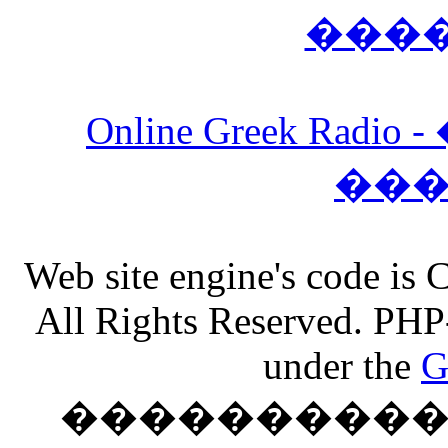
���
Online Greek Ra
��
Web site engine's code is
All Rights Reserved. PHP
under the
G
���������� �