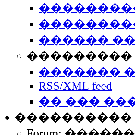
��������
��������
������ �
��������� 
������� 
RSS/XML feed
�� ��� ��
����������
Forum: �����