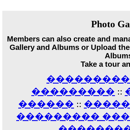
18:59
echo :
��� ��� �������! �� �� ���� �
��� ��� ������ '������'...
17:14
Photo Ga
LavantiS :
Echo, ���� �� ������� �� ��
�������������� ��������!
����
Members can also create and mana
������ �� �����.. "������" ��� �������
Gallery and Albums or Upload their
15:33
echo :
��������� ����, ��������� ��� 
Album
����� ��������� �� �����������
Take a tour a
������! ��� ������ �� �����...
14:16
��������� A
LavantiS :
������� ���� ���� ������;
18:01
���������
::
������
::
����
��������� ��
��������