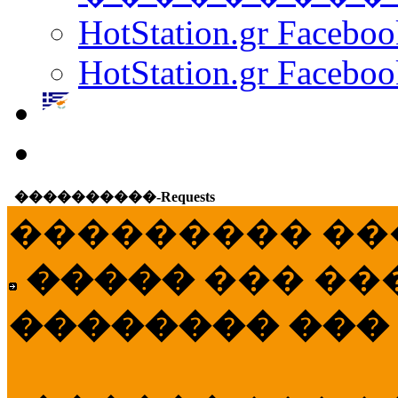
HotStation.gr Facebo
HotStation.gr Faceboo
����������-Requests
��������� ��
�����
��� ��
�������� ���