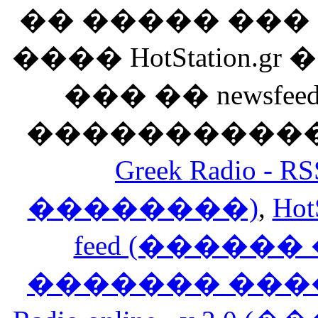
�� ����� ��
���� HotStation
��� �� newsfeed
������������
Greek Radio 
��������)
,
Hot
feed (�����
������� ���