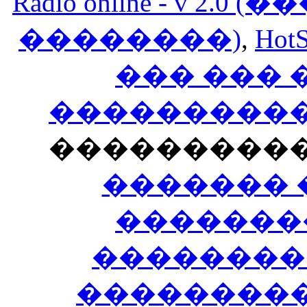
Radio online - v 
��������)
,
HotS
��� ���
�����������
���������
������� 
�������
��������
����������