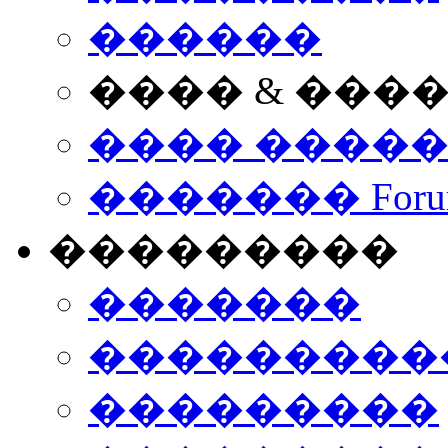
������
���� & ���
���� ����
������� Foru
���������
�������
����������
���������