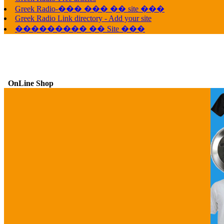
Greek Radio-��� ��� �� site ���
Greek Radio Link directory - Add your site
��������� �� Site ���
OnLine Shop
G