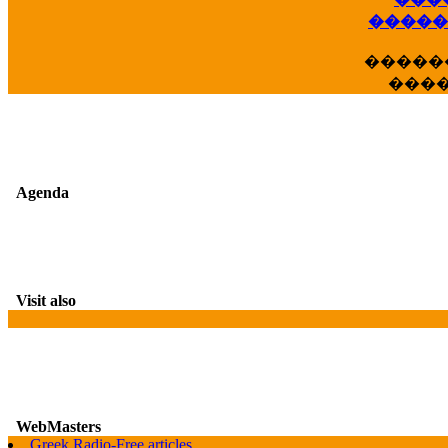
��
�����
�����
���
Agenda
Visit also
WebMasters
G
Greek Radio-Free articles