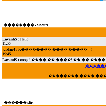
�������� - Shouts
LavantiS :
Hello!
11:56
jordan4 :
K�������� ���� ����� !!!
19:45
LavantiS :
ooops! ���� �� ����! �� �� �
���; ���� ��� ��� �������� ���� �
15:07
������
Dimitris_P :
���� ����� �������� ���� 
21:20
�������� ���� ��
LavantiS :
����� ���� ������� ��� ���
������� �����?" ..............���� �
�������...
16:40
veronica :
E���� 2012 ��� ����� ��� ��
������ sites