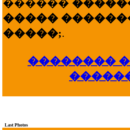
������
�����
����� �������
�����;
.
�������� �
�����
Last Photos