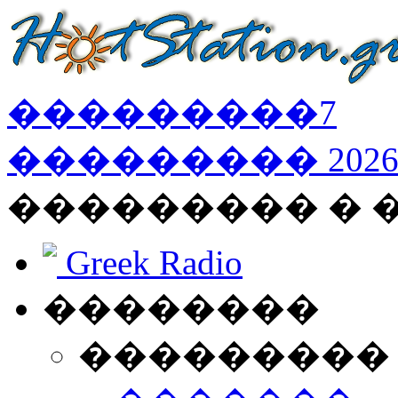
���������
7
���������
202
��������� � 
Greek Radio
��������
���������