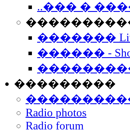
..��� � �
���������� -
������� Live
������ - Sho
��������
���������
���������
Radio photos
Radio forum