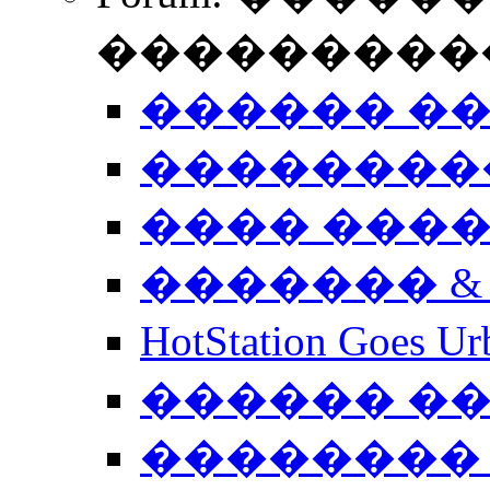
����������
������ �
��������
���� ���
������� &
HotStation Goe
������ �
�������� 