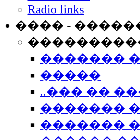
Radio links
���� - �����
���������
������� 
�����
..��� �� ��
������� 
������� �