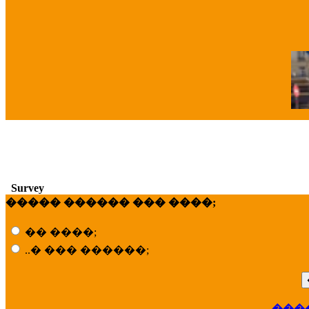
�
Survey
����� ������ ��� ����;
�� ����;
..� ��� ������;
���