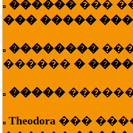
������
��� �
��� ����� ��
��������
��
������
� ����
�����
�����
Theodora
��� ��