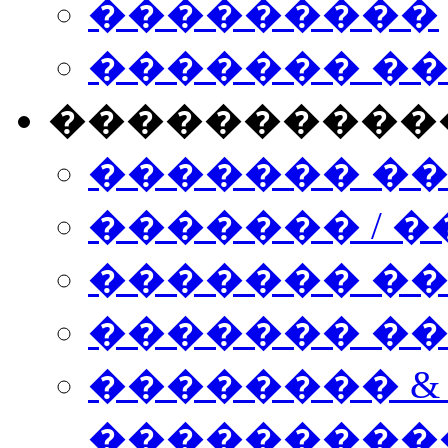
���������
������� �
����������
������� �
������� / �
������� �
������� ��� n
�������� &
���������