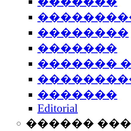
�������
��������
��������
�������
������� 
��������
�������
Editorial
������ ��