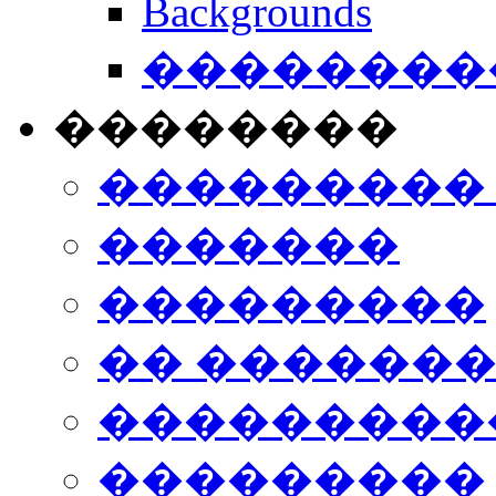
Backgrounds
���������
��������
���������
�������
���������
�� ������
���������
���������