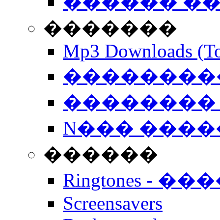
������ �
�������
Mp3 Downloads (To
�����������
�������� 
N��� �����
������
Ringtones - ��
Screensavers