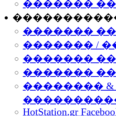
������� �
����������
������� �
������� / �
������� �
������� ��� n
�������� &
���������
HotStation.gr Facebo