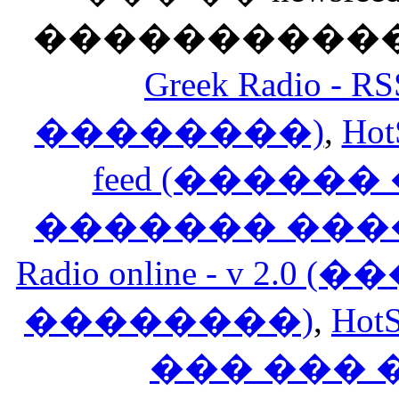
������������
Greek Radio 
��������)
,
Hot
feed (�����
������� ���
Radio online - v 
��������)
,
HotS
��� ���