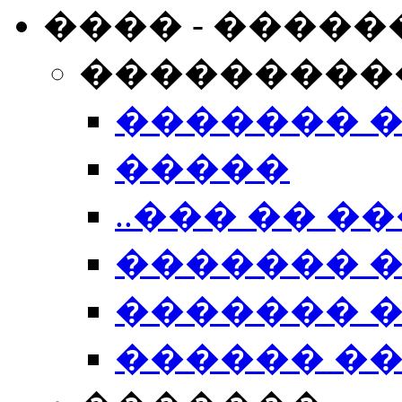
���� - �����
���������
������� 
�����
..��� �� ��
������� 
������� �
������ �