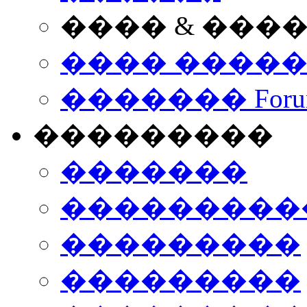
���� & ���
���� ����
������� Foru
���������
�������
����������
���������
���������