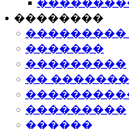
���������
��������
���������
�������
���������
�� ������
���������
���������
������