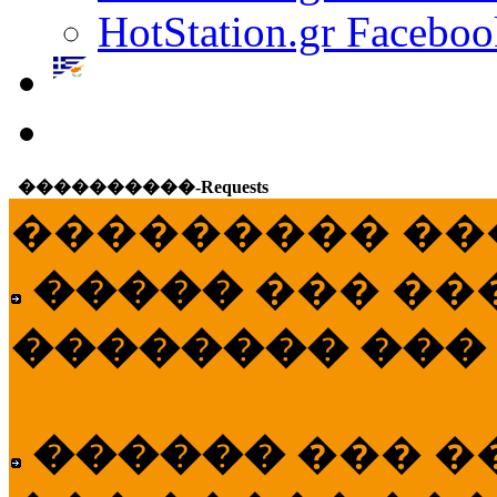
HotStation.gr Faceboo
����������-Requests
��������� ��
�����
��� ��
�������� ���
������
��� �