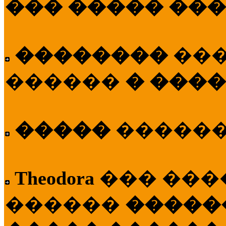
��� ����� ��
��������
��
������
� ����
�����
�����
Theodora
��� ��
������
�����