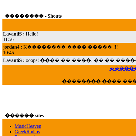
�������� - Shouts
LavantiS :
Hello!
11:56
jordan4 :
K�������� ���� ����� !!!
19:45
LavantiS :
ooops! ���� �� ����! �� �� �
���; ���� ��� ��� �������� ���� �
15:07
������
Dimitris_P :
���� ����� �������� ���� 
21:20
�������� ���� ��
LavantiS :
����� ���� ������� ��� ���
������� �����?" ..............���� �
�������...
16:40
veronica :
E���� 2012 ��� ����� ��� ��
������ sites
������� ��������� ���� ������ 
MusicHeaven
16:39
GreekRadios
veronica :
[
URL
] ���� ���;