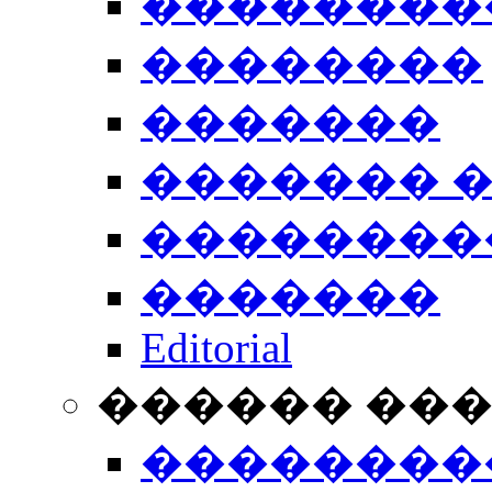
��������
��������
�������
������� 
��������
�������
Editorial
������ ��
��������