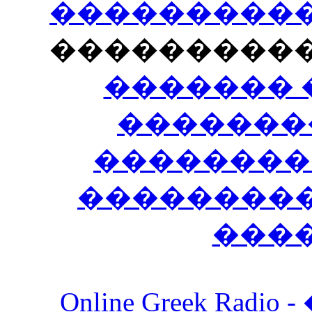
�����������
���������
������� 
�������
��������
����������
���
Online Greek Ra