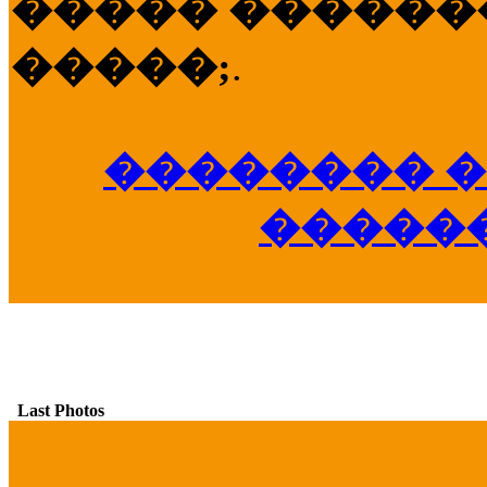
����� �������
�����;
.
�������� �
�����
Last Photos