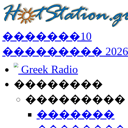
�������
10
���������
202
Greek Radio
��������
���������
�������