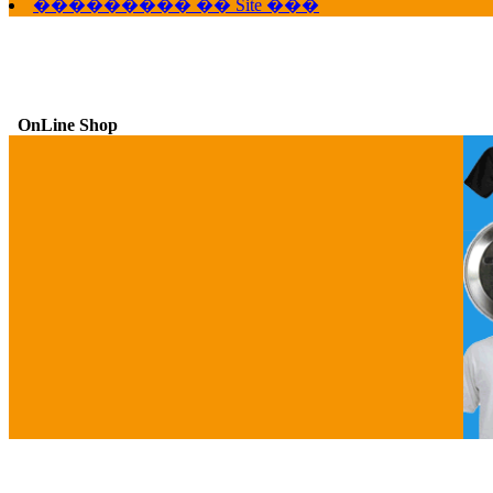
��������� �� Site ���
OnLine Shop
G