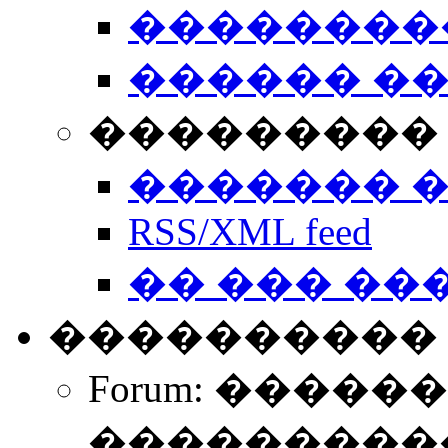
��������
������ �
��������� 
������� 
RSS/XML feed
�� ��� ��
����������
Forum: �����
����������