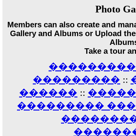
17:14
Photo Ga
LavantiS :
Echo, ���� �� ������� �� ��
�������������� ��������!
����
Members can also create and mana
������ �� �����.. "������" ��� �������
Gallery and Albums or Upload their
15:33
echo :
��������� ����, ��������� ��� 
Album
����� ��������� �� �����������
Take a tour a
������! ��� ������ �� �����...
14:16
��������� A
LavantiS :
������� ���� ���� ������;
18:01
���������
::
������
::
����
��������� ��
��������
������