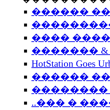
������ �
��������
���� ���
������� &
HotStation Goe
������ �
�������� 
..��� � �