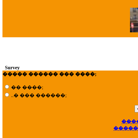
�
Survey
����� ������ ��� ����;
�� ����;
..� ��� ������;
���
��
�����