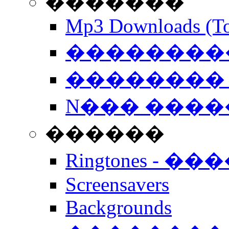
�������
Mp3 Downloads (To
�����������
�������� 
N��� �����
������
Ringtones - ��
Screensavers
Backgrounds