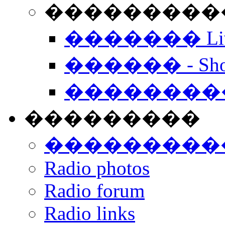
���������� -
������� Live
������ - Sho
��������
���������
���������
Radio photos
Radio forum
Radio links