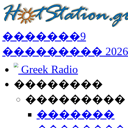
�������
9
���������
202
Greek Radio
��������
���������
�������