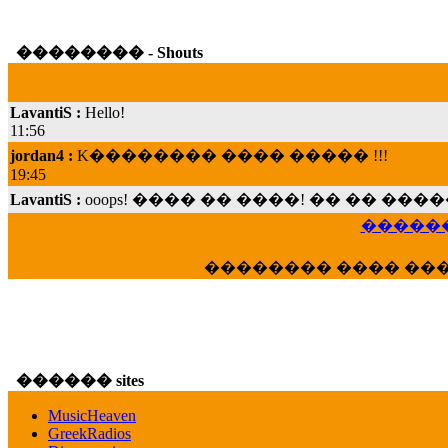
�������� - Shouts
LavantiS :
Hello!
11:56
jordan4 :
K�������� ���� ����� !!!
19:45
LavantiS :
ooops! ���� �� ����! �� �� �
���; ���� ��� ��� �������� ���� �
15:07
������
Dimitris_P :
���� ����� �������� ���� 
21:20
�������� ���� ��
LavantiS :
����� ���� ������� ��� ���
������� �����?" ..............���� �
�������...
16:40
veronica :
E���� 2012 ��� ����� ��� ��
������ sites
������� ��������� ���� ������ 
MusicHeaven
16:39
GreekRadios
veronica :
[
URL
] ���� ���;