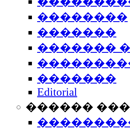
��������
��������
�������
������� 
��������
�������
Editorial
������ ��
��������