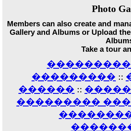
17:14
Photo Ga
LavantiS :
Echo, ���� �� ������� �� ��
�������������� ��������!
����
Members can also create and mana
������ �� �����.. "������" ��� �������
15:33
Gallery and Albums or Upload their
echo :
��������� ����, ��������� ��� 
Album
����� ��������� �� �����������
Take a tour a
������! ��� ������ �� �����...
14:16
��������� A
LavantiS :
������� ���� ���� ������;
18:01
���������
::
������
::
����
��������� ��
��������
������