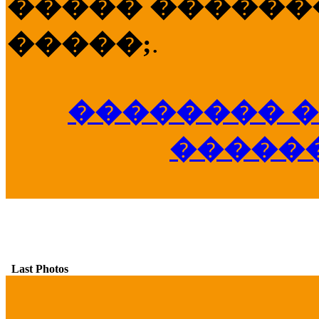
����� �������
�����;
.
�������� �
�����
Last Photos