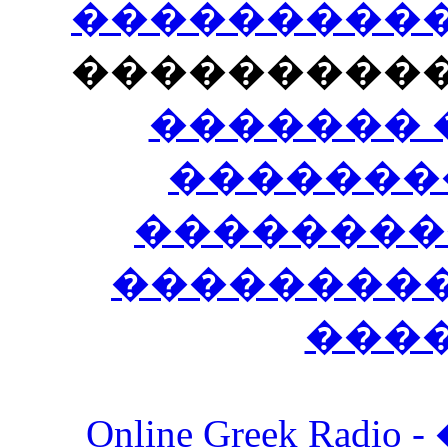
�����������
���������
������� 
�������
��������
����������
���
Online Greek Ra