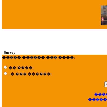
�
Survey
����� ������ ��� ����;
�� ����;
..� ��� ������;
���
��
�����