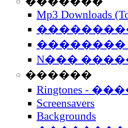
�������
Mp3 Downloads (To
�����������
�������� 
N��� �����
������
Ringtones - ��
Screensavers
Backgrounds