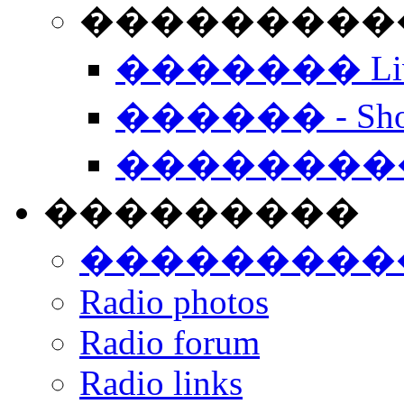
���������� -
������� Live
������ - Sho
��������
���������
���������
Radio photos
Radio forum
Radio links