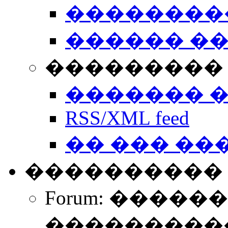
��������
������ �
��������� 
������� 
RSS/XML feed
�� ��� ��
����������
Forum: �����
����������