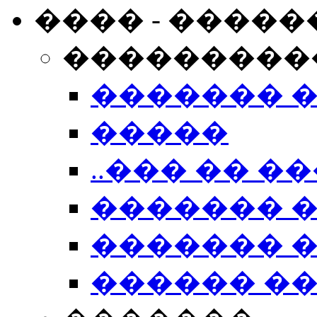
���� - �����
���������
������� 
�����
..��� �� ��
������� 
������� �
������ �