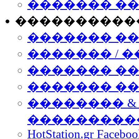
������� �
����������
������� �
������� / �
������� �
������� ��� n
�������� &
���������
HotStation.gr Facebo