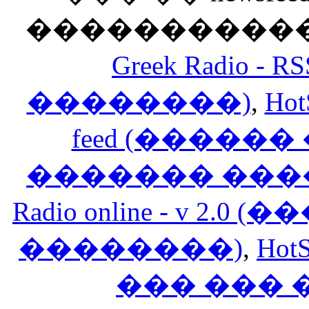
������������
Greek Radio 
��������)
,
Hot
feed (�����
������� ���
Radio online - v 
��������)
,
HotS
��� ���