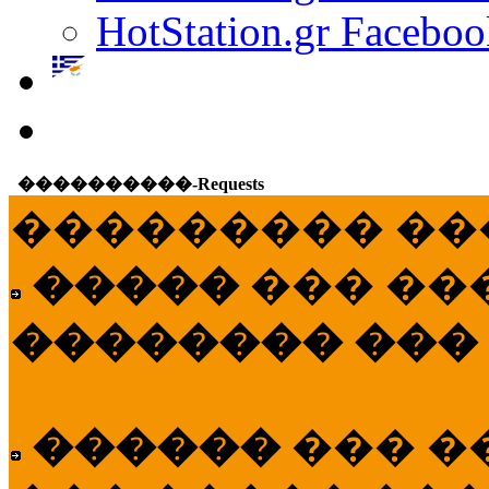
HotStation.gr Faceboo
����������-Requests
��������� ��
�����
��� ��
�������� ���
������
��� �