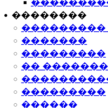
���������
��������
���������
�������
���������
�� ������
���������
���������
������