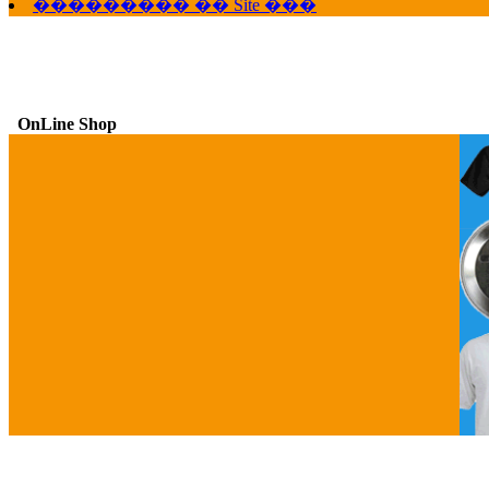
��������� �� Site ���
OnLine Shop
G