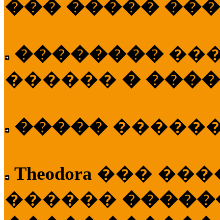
��� ����� ��
��������
��
������
� ����
�����
�����
Theodora
��� ��
������
�����