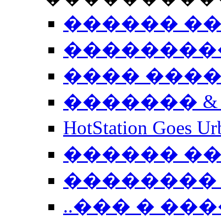
������ �
��������
���� ���
������� &
HotStation Goe
������ �
�������� 
..��� � �