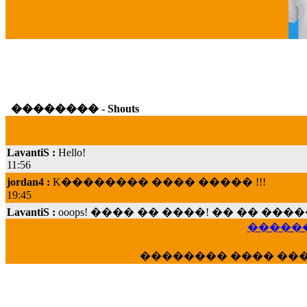
G
�������� - Shouts
LavantiS :
Hello!
11:56
jordan4 :
K�������� ���� ����� !!!
19:45
LavantiS :
ooops! ���� �� ����! �� �� �
���; ���� ��� ��� �������� ���� �
������
15:07
Dimitris_P :
���� ����� �������� ���� 
�������� ���� ��
21:20
LavantiS :
����� ���� ������� ��� ���
������� �����?" ..............���� �
�������...