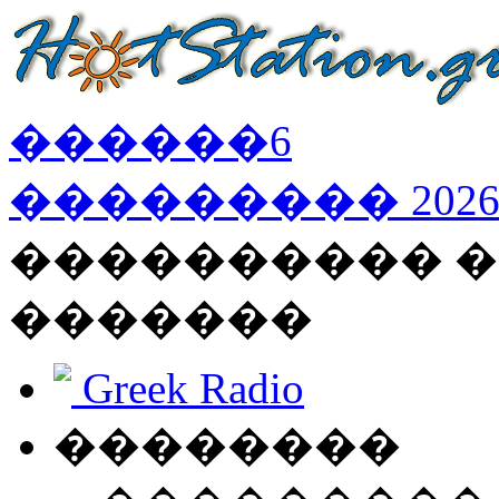
������
6
���������
202
���������� �
�������
Greek Radio
��������