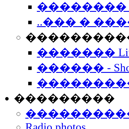
�������� 
..��� � �
���������� -
������� Live
������ - Sho
��������
���������
���������
Radio photos