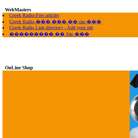
WebMasters
G
Greek Radio-Free articles
Greek Radio-��� ��� �� site ���
Greek Radio Link directory - Add your site
��������� �� Site ���
OnLine Shop