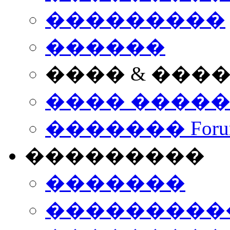
���������
������
���� & ���
���� ����
������� Foru
���������
�������
����������