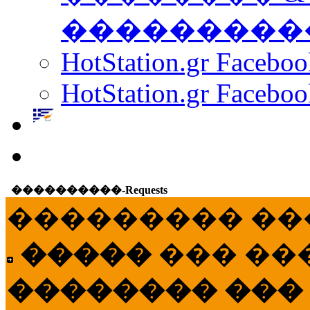
���������
HotStation.gr Facebo
HotStation.gr Faceboo
����������-Requests
��������� ��
�����
��� ��
�������� ���