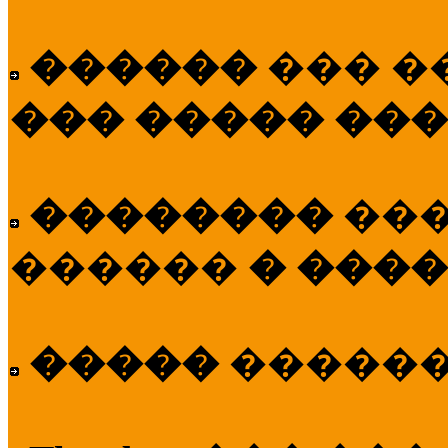
������
��� �
��� ����� ��
��������
��
������
� ����
�����
�����