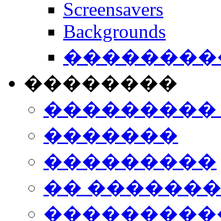
Screensavers
Backgrounds
���������
��������
���������
�������
���������
�� ������
���������