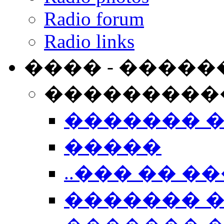
Radio forum
Radio links
���� - �����
���������
������� 
�����
..��� �� ��
������� 