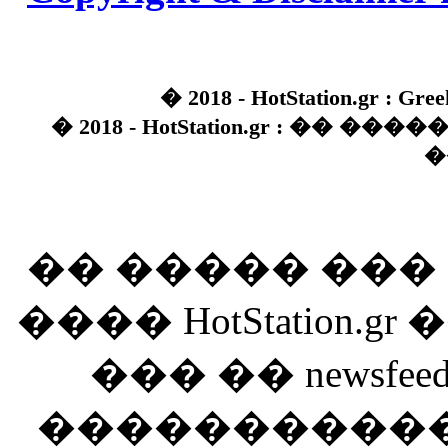
� 2018 - HotStation.gr : Gree
� 2018 - HotStation.gr : �� 
�
�� ����� ��
���� HotStation
��� �� newsfeed
������������