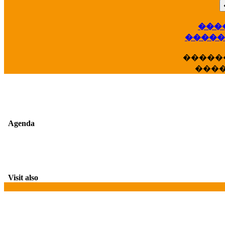
���
��
�����
�����
���
Agenda
Visit also