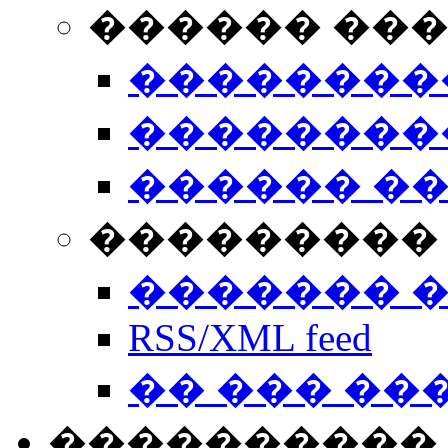
������ ��
��������
��������
������ �
��������� 
������� 
RSS/XML feed
�� ��� ��
����������