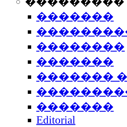
���������
�������
��������
��������
�������
������� 
��������
�������
Editorial