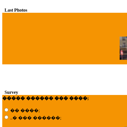
Last Photos
�
Survey
����� ������ ��� ����;
�� ����;
..� ��� ������;