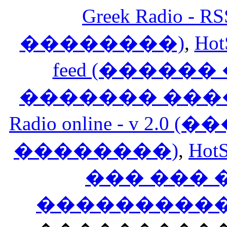
Greek Radio 
��������)
,
Hot
feed (�����
������� ���
Radio online - v 
��������)
,
HotS
��� ���
�����������