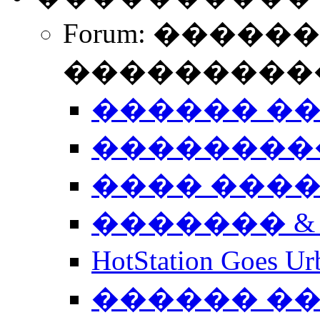
Forum: �����
����������
������ �
��������
���� ���
������� &
HotStation Goe
������ �