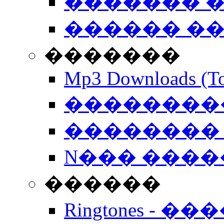
������� �
������ �
�������
Mp3 Downloads (To
�����������
�������� 
N��� �����
������
Ringtones - ��