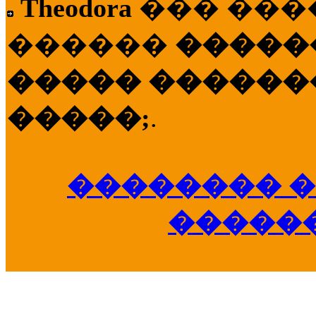
Theodora
��� ��
������
�����
����� �������
�����;
.
�������� �
�����