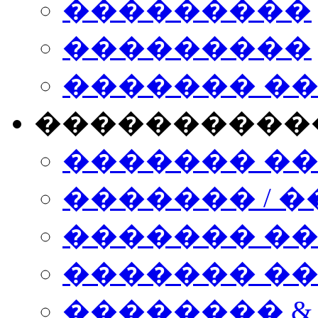
���������
���������
������� �
����������
������� �
������� / �
������� �
������� ��� n
�������� &