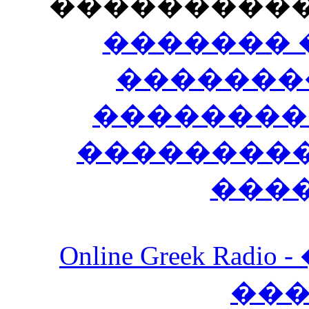
���������
������� 
�������
��������
����������
���
Online Greek Ra
��