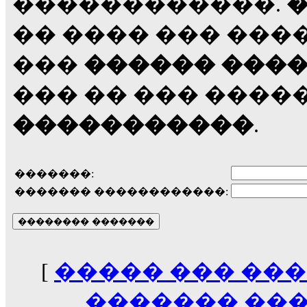
������������.
�� ���� ��� ���
���
������ ���
��� �� ��� ����
�����������
.
�������:
������� ������������:
[
����� ��� ���
������� ���