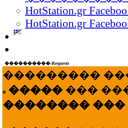
HotStation.gr Facebo
HotStation.gr Faceboo
����������-Requests
��������� ��
�����
��� ��
�������� ���