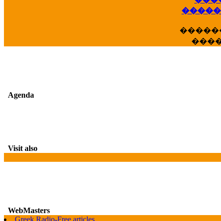
��
�����
�����
���
Agenda
Visit also
WebMasters
G
Greek Radio-Free articles