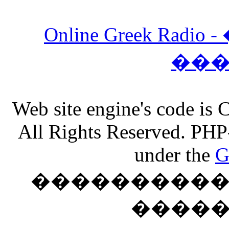
Online Greek Ra
��
Web site engine's code is
All Rights Reserved. PHP
under the
G
���������� �
����