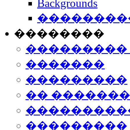
Backgrounds
���������
��������
���������
�������
���������
�� ������
���������
���������