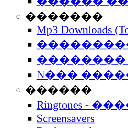
������ �
�������
Mp3 Downloads (To
�����������
�������� 
N��� �����
������
Ringtones - ��
Screensavers