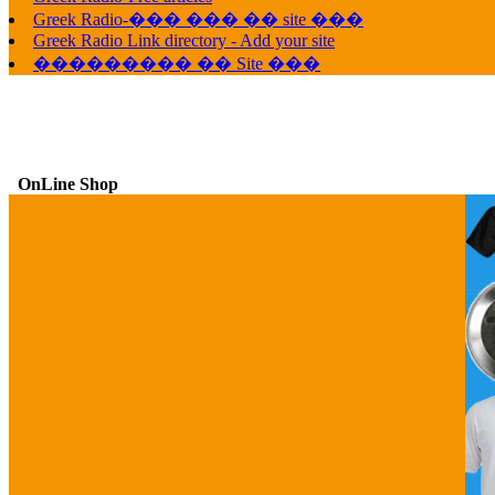
Greek Radio-��� ��� �� site ���
Greek Radio Link directory - Add your site
��������� �� Site ���
OnLine Shop
G