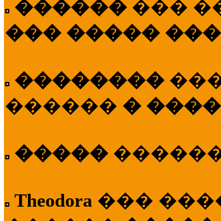
������
��� �
��� ����� ��
��������
��
������
� ����
�����
�����
Theodora
��� ��