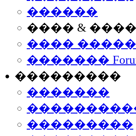
������
���� & ���
���� ����
������� Foru
���������
�������
����������
���������