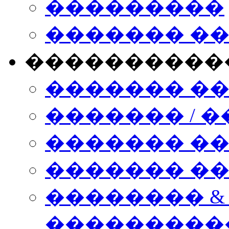
���������
������� �
����������
������� �
������� / �
������� �
������� ��� n
�������� &
���������