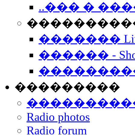
..��� � �
���������� -
������� Live
������ - Sho
��������
���������
���������
Radio photos
Radio forum