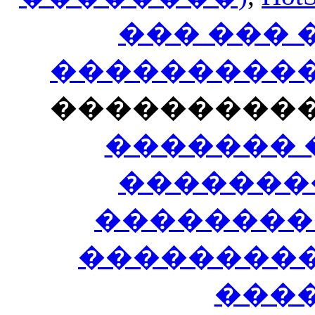
��� ���
�����������
���������
������� 
�������
��������
����������
���