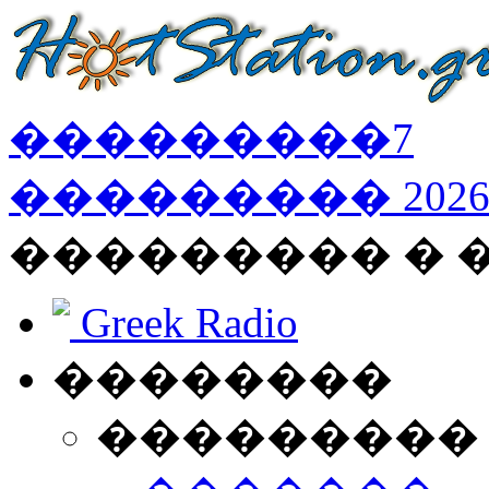
���������
7
���������
202
��������� � 
Greek Radio
��������
���������