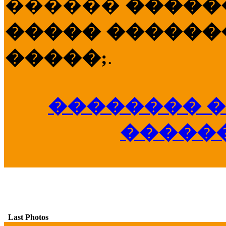
������
�����
����� �������
�����;
.
�������� �
�����
Last Photos