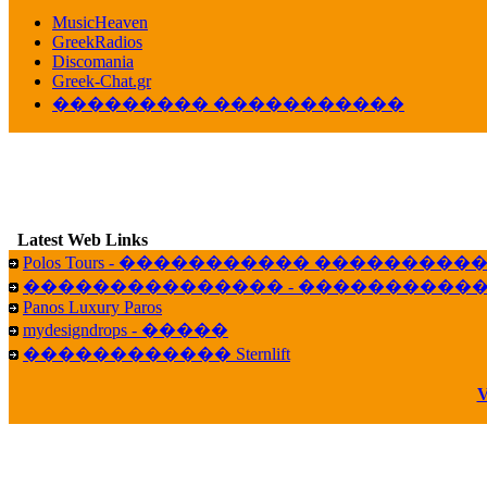
������� ��������� ���� ������ 
MusicHeaven
16:39
GreekRadios
veronica :
[
URL
] ���� ���;
Discomania
10:19
Greek-Chat.gr
��������� �����������
LavantiS :
���� ����� � ������� �����
16:11
veronica :
����� ��� 13 ������.. ��� ��
14:45
B
LavantiS :
�������� ��� ���� ��������!
15:18
Latest Web Links
Galatea :
Efharist&oacute;
Polos Tours - ����������� ��������
03:56
��������������� - �����������
LavantiS :
that's great news! ����� �� ������!
Panos Luxury Paros
14:35
mydesigndrops - �����
Galatea :
�� ����� ���� ������ ��� �������
������������ Sternlift
21:35
veronica :
Kalo 3hmero paidia se olous!
V
21:59
LavantiS :
�������� - ������ ������ , 4,
08:08
Dimitris_P :
fou fou 1 2