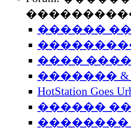
����������
������ �
��������
���� ���
������� &
HotStation Goe
������ �
�������� 