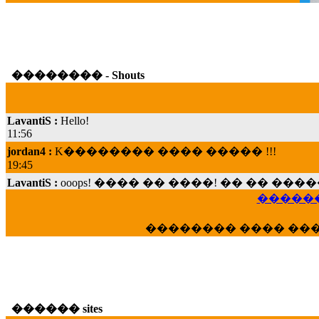
�������� - Shouts
LavantiS :
Hello!
11:56
jordan4 :
K�������� ���� ����� !!!
19:45
LavantiS :
ooops! ���� �� ����! �� �� �
���; ���� ��� ��� �������� ���� �
15:07
������
Dimitris_P :
���� ����� �������� ���� 
�������� ���� ��
21:20
LavantiS :
����� ���� ������� ��� ���
������� �����?" ..............���� �
�������...
16:40
������ sites
veronica :
E���� 2012 ��� ����� ��� ��