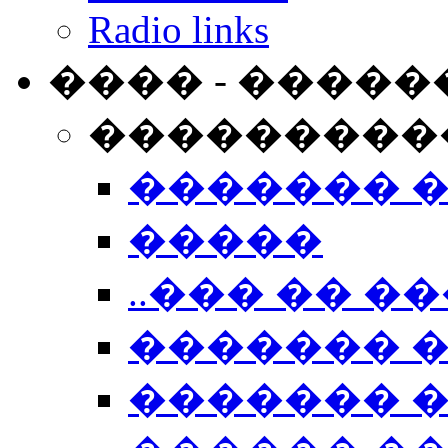
Radio links
���� - �����
���������
������� 
�����
..��� �� ��
������� 
������� �