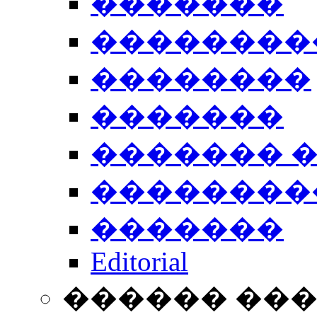
�������
��������
��������
�������
������� 
��������
�������
Editorial
������ ��