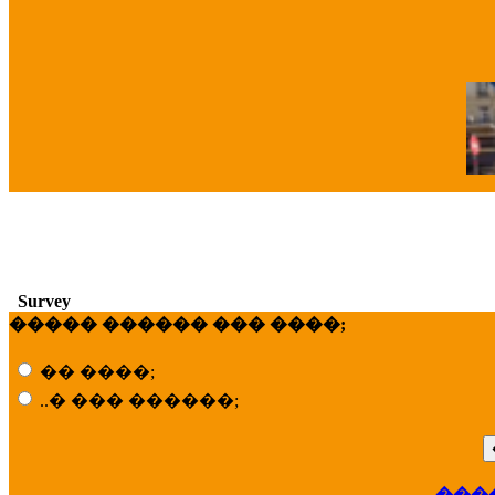
�
Survey
����� ������ ��� ����;
�� ����;
..� ��� ������;
���