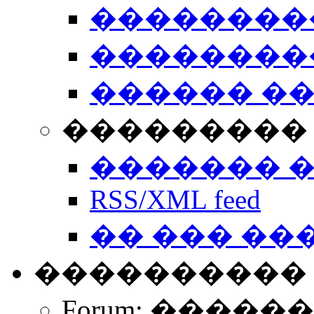
��������
��������
������ �
��������� 
������� 
RSS/XML feed
�� ��� ��
����������
Forum: �����