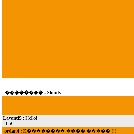
�������� - Shouts
LavantiS :
Hello!
11:56
jordan4 :
K�������� ���� ����� !!!
19:45