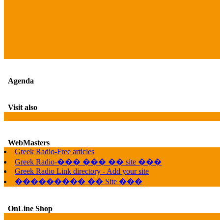
Agenda
Visit also
WebMasters
Greek Radio-Free articles
Greek Radio-��� ��� �� site ���
Greek Radio Link directory - Add your site
��������� �� Site ���
OnLine Shop