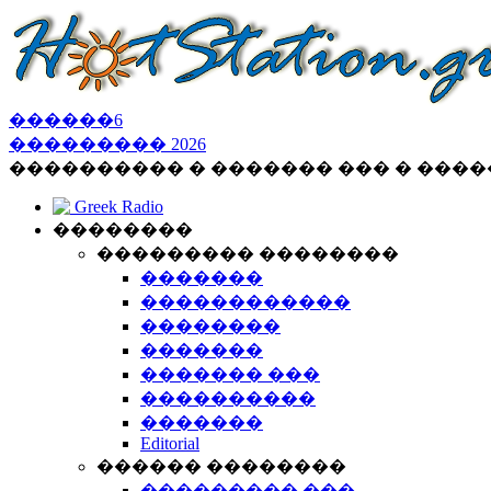
������
6
���������
2026
���������� � ������� ��� � ���
Greek Radio
��������
��������� ��������
�������
������������
��������
�������
������� ���
����������
�������
Editorial
������ ��������
��������� ���