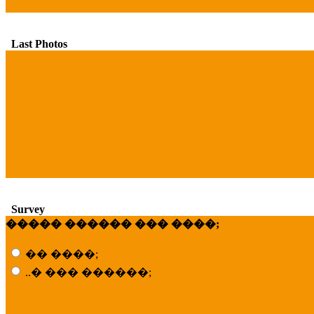
Last Photos
Survey
����� ������ ��� ����;
�� ����;
..� ��� ������;