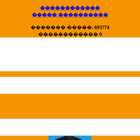
������������
����� ����������
X�����
������� �����:
693774
����� HotStat
������������
0
...
Homeland