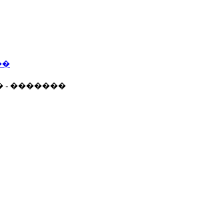
��
� - �������