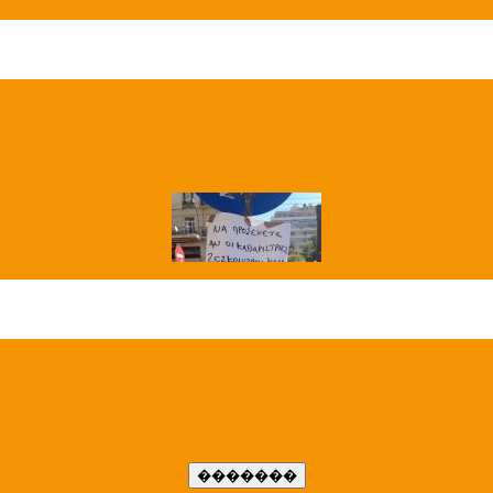
��� ����
�����..