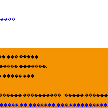
�����
� ��� �����
.
 ����� �������
.
� ����� ���
.
������ ���������� - ����� �������
����� �� ������� ��� ����������