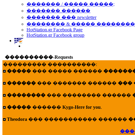
������� / ����� �����;
������� ������
������� ��� newsletter
�������� & ����� �������
HotStation.gr Facebook Page
HotStation.gr Facebook group
����������-Requests
��������� ����������:
�����
��� ����� ������
�������
������
��� ������� ������
���
��������
��� �������� ������
�����
������
Kygo-Here for you
.
Theodora
��� ����������� ������
�
���