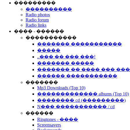
���������
����������
Radio photos
Radio forum
Radio links
���� - ������
�����������
������� �����������
�����
..��� �� ��� ���!
������� �����
������� �� ���� ��� ��
������ �����������
�������
Mp3 Downloads (Top 10)
������������� albums (Top 10)
�������� cd (���������)
N��� ����������� / cd
������
Ringtones - ����
Screensavers