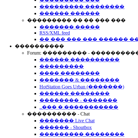
��������� ��������
������ ������
��������� �� �� ��� ���
������� �����
RSS/XML feed
�� ��� ��� ��� ������ �
����������
Forum: ��������� - ���������
������ ����������
���������
���� ��������
������� & ��������
HotStation Goes Urban (�������)
������ ��������
�������� - �������
..��� � �����������
���������� - Chat
������� Live Chat
������ - Shoutbox
��������� ��������