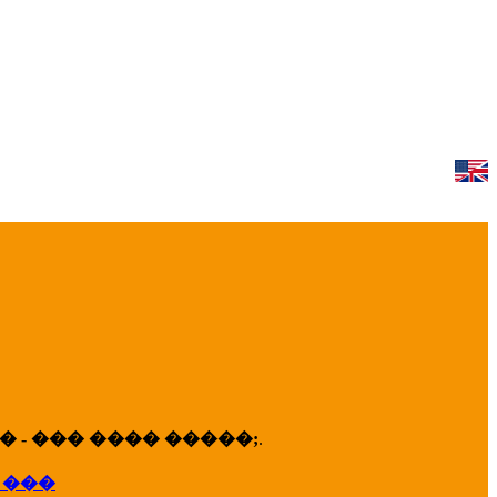
 - ��� ���� �����;
.
 ���