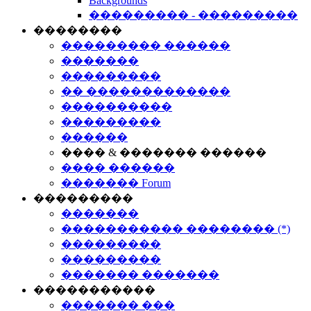
Backgrounds
��������� - ���������
��������
��������� ������
�������
���������
�� �������������
����������
���������
������
���� & ������� ������
���� ������
������� Forum
���������
�������
����������� �������� (*)
���������
���������
������� �������
�����������
������� ���