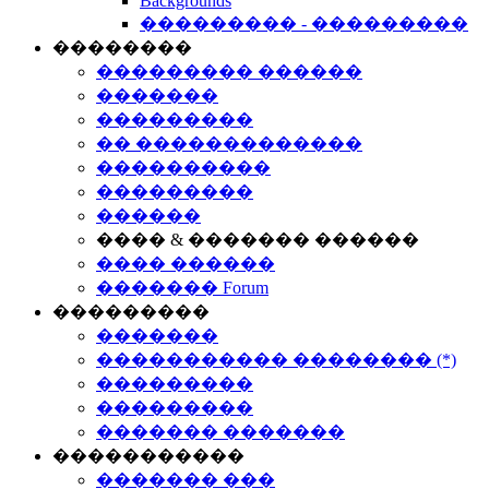
Backgrounds
��������� - ���������
��������
��������� ������
�������
���������
�� �������������
����������
���������
������
���� & ������� ������
���� ������
������� Forum
���������
�������
����������� �������� (*)
���������
���������
������� �������
�����������
������� ���