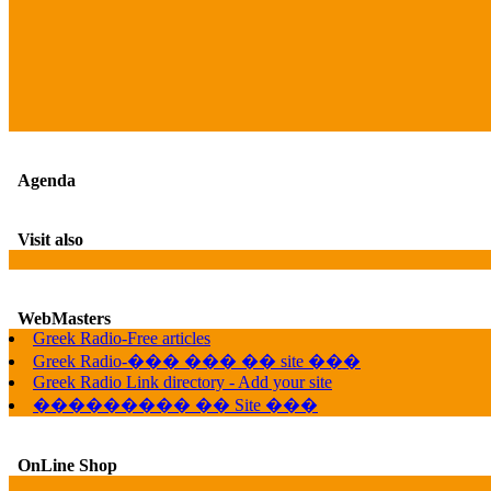
Agenda
Visit also
WebMasters
Greek Radio-Free articles
Greek Radio-��� ��� �� site ���
Greek Radio Link directory - Add your site
��������� �� Site ���
OnLine Shop