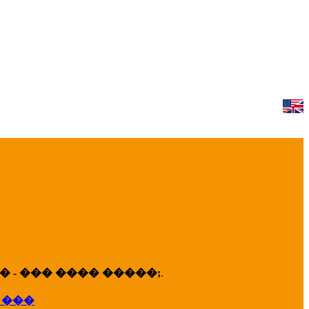
 - ��� ���� �����;
.
 ���