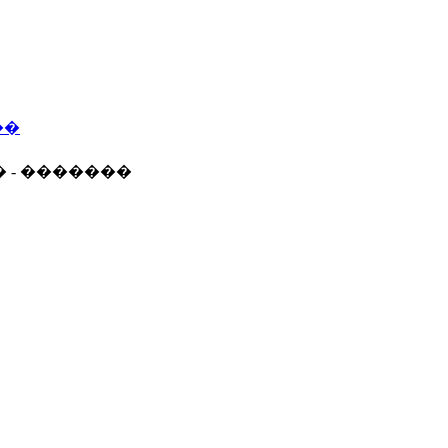
��
� - �������