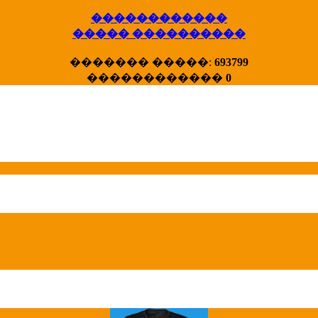
������������
����� ����������
X�����
������� �����:
693799
����� HotStat
������������
0
...
Homeland