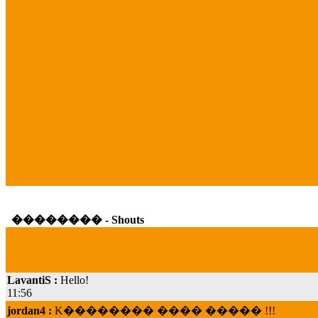
�������� - Shouts
LavantiS :
Hello!
11:56
jordan4 :
K�������� ���� ����� !!!
19:45