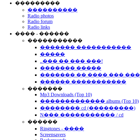
���������
����������
Radio photos
Radio forum
Radio links
���� - ������
�����������
������� �����������
�����
..��� �� ��� ���!
������� �����
������� �� ���� ��� ��
������ �����������
�������
Mp3 Downloads (Top 10)
������������� albums (Top 10)
�������� cd (���������)
N��� ����������� / cd
������
Ringtones - ����
Screensavers