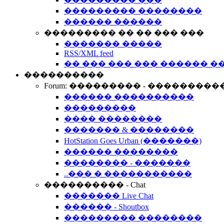
��������� ��������
������ ������
��������� �� �� ��� ���
������� �����
RSS/XML feed
�� ��� ��� ��� ������ �
����������
Forum: ��������� - ���������
������ ����������
���������
���� ��������
������� & ��������
HotStation Goes Urban (�������)
������ ��������
�������� - �������
..��� � �����������
���������� - Chat
������� Live Chat
������ - Shoutbox
��������� ��������