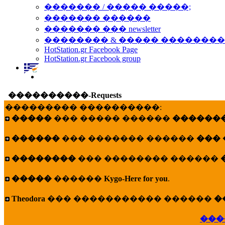
������� / ����� �����;
������� ������
������� ��� newsletter
�������� & ����� �������
HotStation.gr Facebook Page
HotStation.gr Facebook group
����������-Requests
��������� ����������:
�����
��� ����� ������
�������
������
��� ������� ������
���
��������
��� �������� ������
�����
������
Kygo-Here for you
.
Theodora
��� ����������� ������
�
���