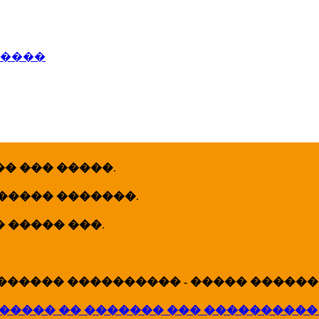
�����
� ��� �����
.
 ����� �������
.
� ����� ���
.
������ ���������� - ����� �������
����� �� ������� ��� ����������