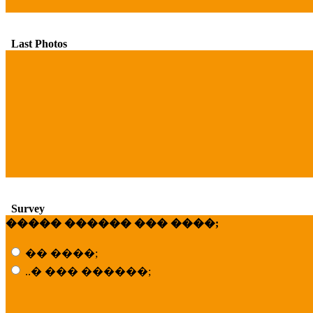
Last Photos
Survey
����� ������ ��� ����;
�� ����;
..� ��� ������;