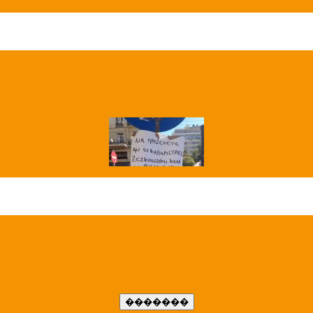
��� ����
�����..