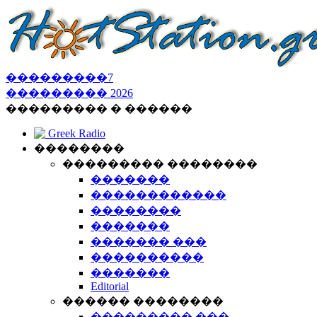
���������
7
���������
2026
��������� � ������
Greek Radio
��������
��������� ��������
�������
������������
��������
�������
������� ���
����������
�������
Editorial
������ ��������
��������� ���